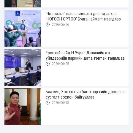
'Чөлөөлье' санаачилгын хүрээнд анхны
'НОГООН ӨРТӨӨ' Булган аймагт нээгдлээ
2026/06/26
Ерөнхий сайд Н.Учрал Далянийн аж
үйлдвэрийн паркийн дата төвтэй танилцав
2026/06/25
Бээжин, Хөх хотын багш нар хийн дасгалын
сургалт зохион байгууллаа
2026/06/15