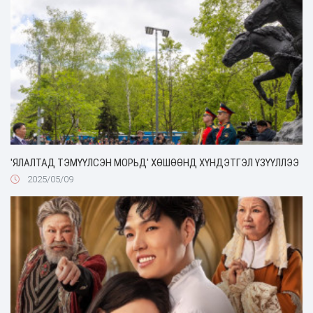
'ЯЛАЛТАД ТЭМҮҮЛСЭН МОРЬД' ХӨШӨӨНД ХҮНДЭТГЭЛ ҮЗҮҮЛЛЭЭ
2025/05/09