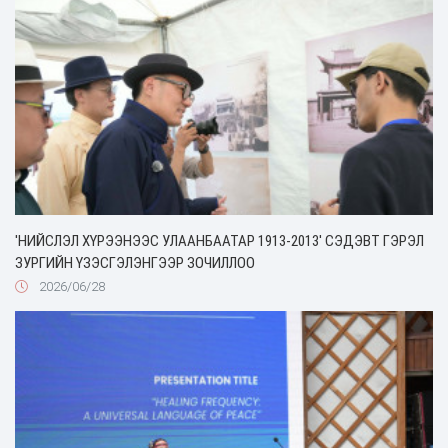
'НИЙСЛЭЛ ХҮРЭЭНЭЭС УЛААНБААТАР 1913-2013' СЭДЭВТ ГЭРЭЛ
ЗУРГИЙН ҮЗЭСГЭЛЭНГЭЭР ЗОЧИЛЛОО
2026/06/28