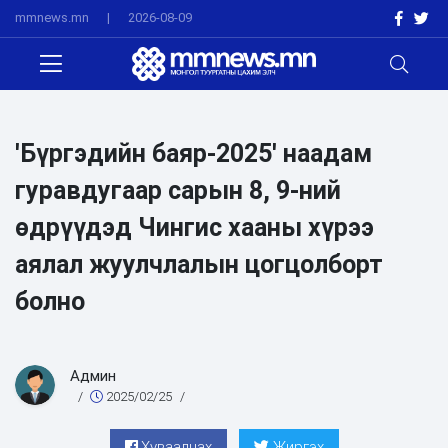
mmnews.mn
|
2026-08-09
'Бүргэдийн баяр-2025' наадам
гуравдугаар сарын 8, 9-ний
өдрүүдэд Чингис хааны хүрээ
аялал жуулчлалын цогцолборт
болно
Админ
/
2025/02/25
/
Хуваалцах
Жиргэх