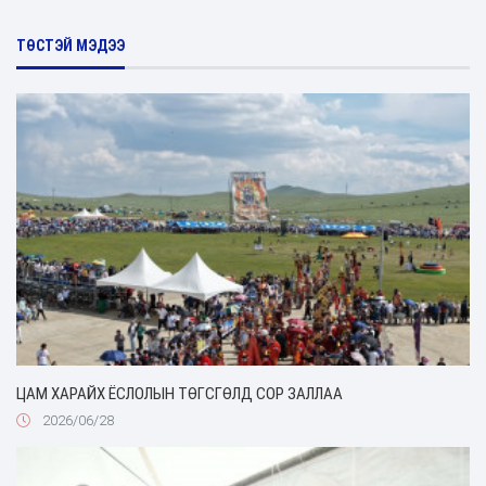
ТӨСТЭЙ МЭДЭЭ
ЦАМ ХАРАЙХ ЁСЛОЛЫН ТӨГСГӨЛД СОР ЗАЛЛАА
2026/06/28