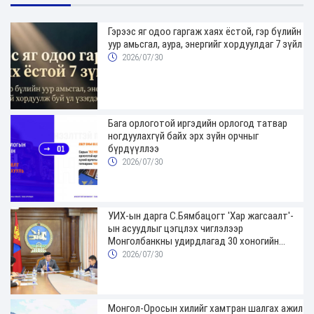
Гэрээс яг одоо гаргаж хаях ёстой, гэр бүлийн
уур амьсгал, аура, энергийг хордуулдаг 7 зүйл
2026/07/30
Бага орлоготой иргэдийн орлогод татвар
ногдуулахгүй байх эрх зүйн орчныг
бүрдүүллээ
2026/07/30
УИХ-ын дарга С.Бямбацогт 'Хар жагсаалт'-
ын асуудлыг цэгцлэх чиглэлээр
Монголбанкны удирдлагад 30 хоногийн
хугацаатай үүрэг өглөө
2026/07/30
Монгол-Оросын хилийг хамтран шалгах ажил