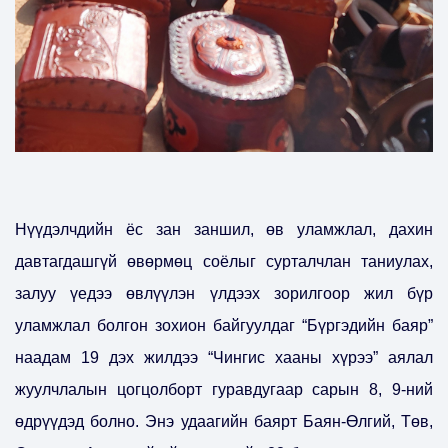
Нүүдэлчдийн ёс зан заншил, өв уламжлал, дахин
давтагдашгүй өвөрмөц соёлыг сурталчлан таниулах,
залуу үедээ өвлүүлэн үлдээх зорилгоор жил бүр
уламжлал болгон зохион байгуулдаг “Бүргэдийн баяр”
наадам 19 дэх жилдээ “Чингис хааны хүрээ” аялал
жуулчлалын цогцолборт гуравдугаар сарын 8, 9-ний
өдрүүдэд болно. Энэ удаагийн баярт Баян-Өлгий, Төв,