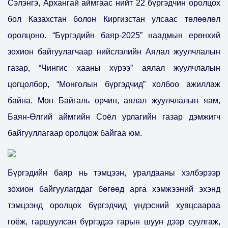
Сэлэнгэ, Архангай аймгаас нийт 22 бүргэдчин оролцох
бол Казахстан болон Киргизстан улсаас төлөөлөл
оролцоно. “Бүргэдийн баяр-2025” наадмын ерөнхий
зохион байгуулагчаар нийслэлийн Аялал жуулчлалын
газар, “Чингис хааны хүрээ” аялал жуулчлалын
цогцолбор, “Монголын бүргэдчид” холбоо ажиллаж
байна. Мөн Байгаль орчин, аялал жуулчлалын яам,
Баян-Өлгий аймгийн Соёл урлагийн газар дэмжигч
байгууллагаар оролцож байгаа юм.
Бүргэдийн баяр нь тэмцээн, уралдааны хэлбэрээр
зохион байгуулагддаг бөгөөд арга хэмжээний эхэнд
тэмцээнд оролцох бүргэдчид үндэсний хувцсаараа
гоёж, гаршуулсан бүргэдээ гарын шуун дээр суулгаж,