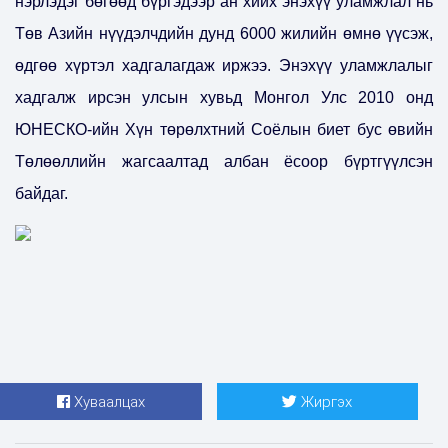
нэрлэдэг бөгөөд бүргэдээр ан хийх энэхүү уламжлал нь
Төв Азийн нүүдэлчдийн дунд 6000 жилийн өмнө үүсэж,
өдгөө хүртэл хадгалагдаж иржээ. Энэхүү уламжлалыг
хадгалж ирсэн улсын хувьд Монгол Улс 2010 онд
ЮНЕСКО-ийн Хүн төрөлхтний Соёлын биет бус өвийн
Төлөөллийн жагсаалтад албан ёсоор бүртгүүлсэн
байдаг.
Хуваалцах
Жиргэх