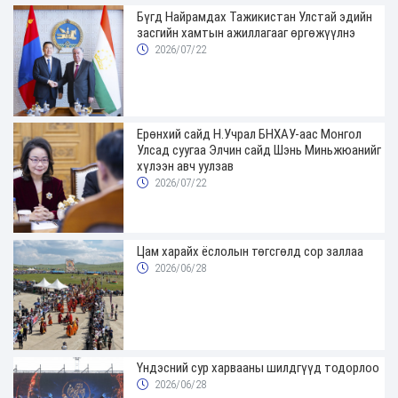
Бүгд Найрамдах Тажикистан Улстай эдийн
засгийн хамтын ажиллагааг өргөжүүлнэ
2026/07/22
Ерөнхий сайд Н.Учрал БНХАУ-аас Монгол
Улсад суугаа Элчин сайд Шэнь Миньжюанийг
хүлээн авч уулзав
2026/07/22
Цам харайх ёслолын төгсгөлд сор заллаа
2026/06/28
Үндэсний сур харвааны шилдгүүд тодорлоо
2026/06/28