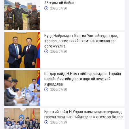
85 хувьтай байна
2026/07/30
Бүгд Найрамдах Киргиз Улстай худалдаа,
тээвэр, логистикийн хамтын ажиллагааг
өргөжүүлнэ
2026/07/30
Шадар сайд Н.Номтойбаяр яамдын Төрийн
нарийн бичгийн дарга нартай шуурхай
хуралдлаа
2026/07/30
Ерөнхий сайд Н.Учрал олимпиадын хүрээнд
гарсан зардлыг шийдвэрлэж өгөхөөр болов
2026/07/29