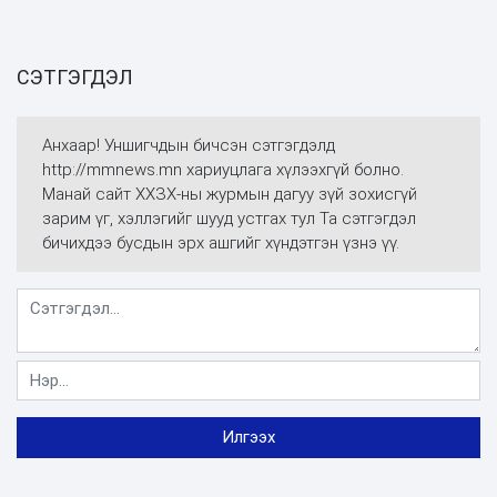
СЭТГЭГДЭЛ
Анхаар! Уншигчдын бичсэн сэтгэгдэлд
http://mmnews.mn хариуцлага хүлээхгүй болно.
Манай сайт ХХЗХ-ны журмын дагуу зүй зохисгүй
зарим үг, хэллэгийг шууд устгах тул Та сэтгэгдэл
бичихдээ бусдын эрх ашгийг хүндэтгэн үзнэ үү.