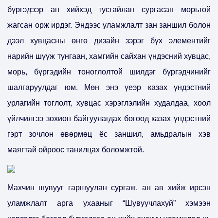
бүргэдээр ан хийхэд тусгайлан сургасан морьтой
жагсан орж ирдэг. Эндээс уламжлалт зан заншил болон
дээл хувцасны өнгө дизайн зэрэг бүх элементийг
нарийн шүүж тунгаан, хамгийн сайхан үндэсний хувцас,
морь, бүргэдийн тоноглолтой шилдэг бүргэдчинийг
шалгаруулдаг юм. Мөн энэ үеэр казах үндэстний
урлагийн тоглолт, хувцас хэрэглэлийн худалдаа, хоол
үйлчилгээ зохион байгуулагдах бөгөөд казах үндэстний
гэрт зочлон өвөрмөц ёс заншил, амьдралын хэв
маягтай ойроос танилцах боломжтой.
Махчин шувууг гаршуулан сургаж, ан ав хийж ирсэн
уламжлалт арга ухааныг “Шувуучлахуй” хэмээн