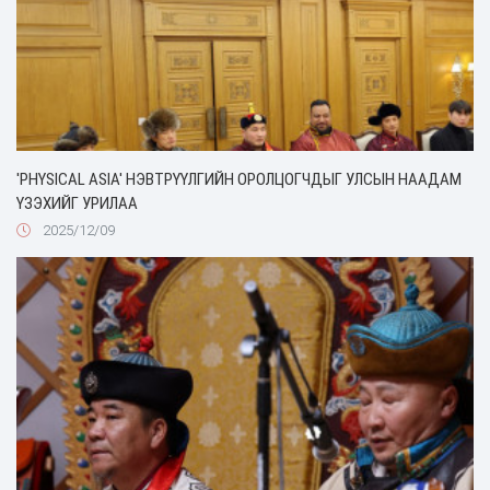
'PHYSICAL ASIA' НЭВТРҮҮЛГИЙН ОРОЛЦОГЧДЫГ УЛСЫН НААДАМ
ҮЗЭХИЙГ УРИЛАА
2025/12/09