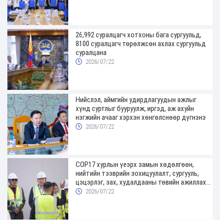
26,992 суралцагч хотхоны бага сургуульд,
8100 суралцагч төрөлжсөн ахлах сургуульд
суралцана
2026/07/22
Нийслэл, аймгийн удирдлагуудын ажлыг
хүнд суртлыг бууруулж, иргэд, аж ахуйн
нэгжийн ачааг хэрхэн хөнгөлснөөр дүгнэнэ
2026/07/22
COP17 хурлын үеэрх замын хөдөлгөөн,
нийтийн тээврийн зохицуулалт, сургууль,
цэцэрлэг, зах, худалдааны төвийн ажиллах
хуваарийг гаргаж, иргэдэд мэдээлэхийг
2026/07/22
үүрэг болголоо