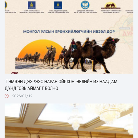
'ТЭМЭЭН ДЭЭРЭЭС НАРАН ОЙРХОН' ӨВЛИЙН ИХ НААДАМ
ДУНДГОВЬ АЙМАГТ БОЛНО
2026/01/12