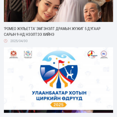
'РОМЕО ЖУЛЬЕТТА' ЭМГЭНЭЛТ ДРАМЫН ЖҮЖИГ 5 ДУГААР
САРЫН 9-НД НЭЭЛТЭЭ ХИЙНЭ
2025/04/30