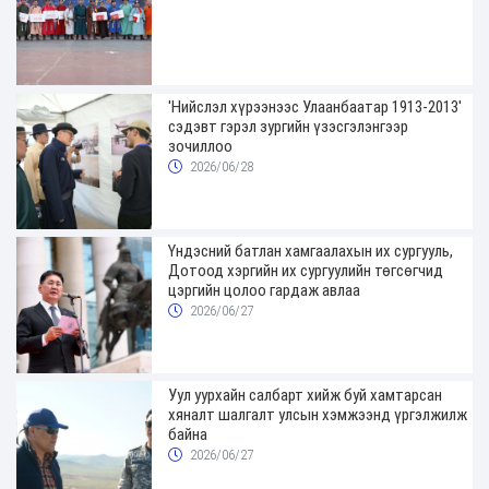
'Нийслэл хүрээнээс Улаанбаатар 1913-2013'
сэдэвт гэрэл зургийн үзэсгэлэнгээр
зочиллоо
2026/06/28
Үндэсний батлан хамгаалахын их сургууль,
Дотоод хэргийн их сургуулийн төгсөгчид
цэргийн цолоо гардаж авлаа
2026/06/27
Уул уурхайн салбарт хийж буй хамтарсан
хяналт шалгалт улсын хэмжээнд үргэлжилж
байна
2026/06/27