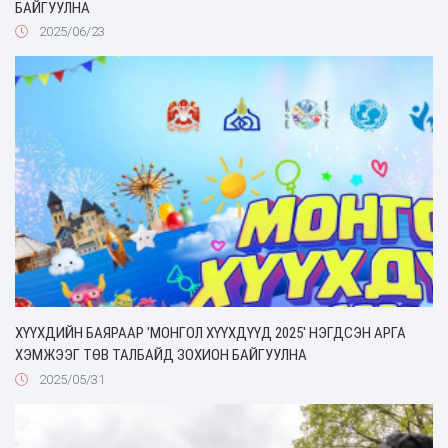
БАЙГУУЛНА
2025/06/23
ХҮҮХДИЙН БАЯРААР 'МОНГОЛ ХҮҮХДҮҮД 2025' НЭГДСЭН АРГА
ХЭМЖЭЭГ ТӨВ ТАЛБАЙД ЗОХИОН БАЙГУУЛНА
2025/05/31