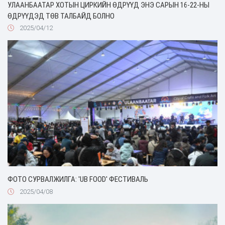
УЛААНБААТАР ХОТЫН ЦИРКИЙН ӨДРҮҮД ЭНЭ САРЫН 16-22-НЫ
ӨДРҮҮДЭД ТӨВ ТАЛБАЙД БОЛНО
2025/04/12
ФОТО СУРВАЛЖИЛГА: 'UB FOOD' ФЕСТИВАЛЬ
2025/04/08