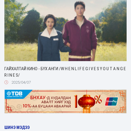
ГАЙХАЛТАЙ КИНО - БҮХ АНГИ /W H E N L I F E G I V E S Y O U T A N G E
R I N E S/
2025/04/07
ШИНЭ МЭДЭЭ