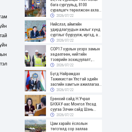
бага сургуульд, 8100
суралцагч төрөлжсөн ахлах
сургуульд суралцана
2026/07/22
гам
Нийслэл, аймгийн
хуйн
удирдлагуудын ажлыг хүнд
суртлыг бууруулж, иргэд, аж
тай
ахуйн нэгжийн ачааг хэрхэн
2026/07/22
уйн
хөнгөлснөөр дүгнэнэ
COP17 хурлын үеэрх замын
хөдөлгөөн, нийтийн
лын
тээврийн зохицуулалт,
тэл
сургууль, цэцэрлэг, зах,
2026/07/22
худалдааны төвийн
Бүгд Найрамдах
ажиллах хуваарийг гаргаж,
Тажикистан Улстай эдийн
иргэдэд мэдээлэхийг үүрэг
засгийн хамтын ажиллагааг
болголоо
өргөжүүлнэ
2026/07/22
Ерөнхий сайд Н.Учрал
БНХАУ-аас Монгол Улсад
суугаа Элчин сайд Шэнь
Миньжюанийг хүлээн авч
2026/07/22
уулзав
Цам харайх ёслолын
төгсгөлд сор заллаа