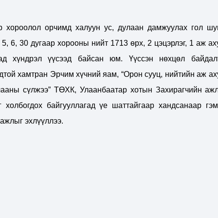
ар хороолол орчимд халуун ус, дулаан дамжуулах гол шу
5, 6, 30 дугаар хорооны нийт 1713 өрх, 2 цэцэрлэг, 1 аж а
хад хүндрэл үүсээд байсан юм. Үүссэн нөхцөл байдал
дтой хамтран Эрчим хүчний яам, “Орон сууц, нийтийн аж ах
лааны сүлжээ” ТӨХК, Улаанбаатар хотын Захирагчийн аж
г холбогдох байгууллагад үе шаттайгаар хандсанаар гэм
ажлыг эхлүүллээ.