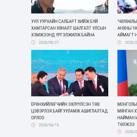
УУЛ УУРХАЙН САЛБАРТ ХИЙЖ БУЙ
'ЧӨЛӨӨЛЬ
ХАМТАРСАН ХЯНАЛТ ШАЛГАЛТ УЛСЫН
АНХНЫ 'Н
ХЭМЖЭЭНД ҮРГЭЛЖИЛЖ БАЙНА
АЙМАГТ 
2026/06/27
2026/0
ЕРӨНХИЙЛӨГЧИЙН ЭХЛҮҮЛСЭН ТӨВ
МОНГОЛЫ
ЦЭВЭРЛЭХ БАЙГУУЛАМЖ АШИГЛАЛТАД
МЯНГАН Х
ОРЛОО
НАЙМАН 
ТӨЛЖЭЭ
2026/06/15
2026/0