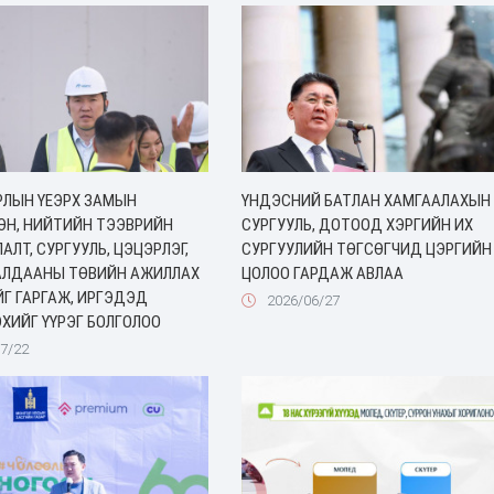
РЛЫН ҮЕЭРХ ЗАМЫН
ҮНДЭСНИЙ БАТЛАН ХАМГААЛАХЫН
ӨН, НИЙТИЙН ТЭЭВРИЙН
СУРГУУЛЬ, ДОТООД ХЭРГИЙН ИХ
АЛТ, СУРГУУЛЬ, ЦЭЦЭРЛЭГ,
СУРГУУЛИЙН ТӨГСӨГЧИД ЦЭРГИЙН
ДАЛДААНЫ ТӨВИЙН АЖИЛЛАХ
ЦОЛОО ГАРДАЖ АВЛАА
Г ГАРГАЖ, ИРГЭДЭД
2026/06/27
ХИЙГ ҮҮРЭГ БОЛГОЛОО
7/22