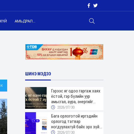
ХҮЙ
АМЬДРАЛ...
ШИНЭ МЭДЭЭ
х
Гэрээс яг одоо гаргаж хаях
ёстой, гэр бүлийн уур
амьсгал, аура, энергийг
хордуулдаг 7 зүйл
2026/07/30
Бага орлоготой иргэдийн
орлогод татвар
ногдуулахгүй байх эрх зүйн
орчныг бүрдүүллээ
2026/07/30