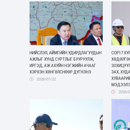
НИЙСЛЭЛ, АЙМГИЙН УДИРДЛАГУУДЫН
COP17 ХУ
АЖЛЫГ ХҮНД СУРТЛЫГ БУУРУУЛЖ,
ХӨДӨЛГӨ
ИРГЭД, АЖ АХУЙН НЭГЖИЙН АЧААГ
ЗОХИЦУУЛ
ХЭРХЭН ХӨНГӨЛСНӨӨР ДҮГНЭНЭ
ЗАХ, ХУ
ХУВААРИЙ
2026/07/22
МЭДЭЭЛЭ
2026/0