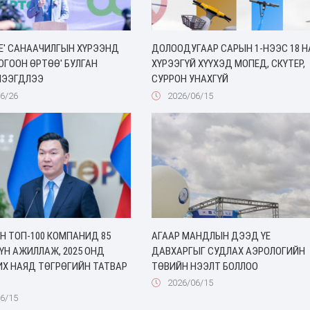
Е' САНААЧИЛГЫН ХҮРЭЭНД
ДОЛООДУГААР САРЫН 1-НЭЭС 18 Н
ОГООН ӨРТӨӨ' БУЛГАН
ХҮРЭЭГҮЙ ХҮҮХЭД МОПЕД, СКҮТЕР,
НЭЭГДЛЭЭ
СУРРОН УНАХГҮЙ
6/26
2026/06/15
Н ТОП-100 КОМПАНИД 85
АГААР МАНДЛЫН ДЭЭД ҮЕ
ҮН АЖИЛЛАЖ, 2025 ОНД
ДАВХАРГЫГ СУДЛАХ АЭРОЛОГИЙН
ИХ НАЯД ТӨГРӨГИЙН ТАТВАР
ТӨВИЙН НЭЭЛТ БОЛЛОО
2026/06/15
6/15