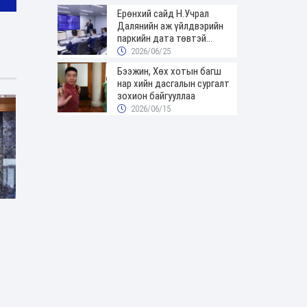
Ерөнхий сайд Н.Учрал
Далянийн аж үйлдвэрийн
паркийн дата төвтэй
танилцав
2026/06/25
Бээжин, Хөх хотын багш
нар хийн дасгалын сургалт
зохион байгууллаа
2026/06/15