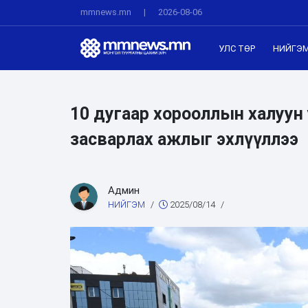
mmnews.mn
|
2026-08-06
УЛС ТӨР
НИЙГЭ
10 дугаар хорооллын халуун
засварлах ажлыг эхлүүллээ
Админ
НИЙГЭМ
/
2025/08/14
/