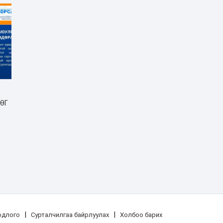
ЛӨГ
|
|
одлого
Сурталчилгаа байрлуулах
Холбоо барих