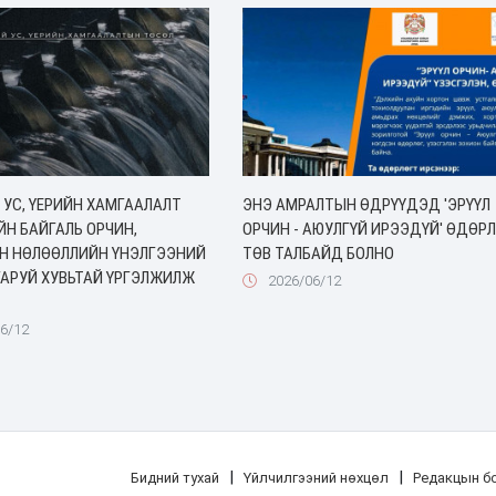
 УС, ҮЕРИЙН ХАМГААЛАЛТ
ЭНЭ АМРАЛТЫН ӨДРҮҮДЭД 'ЭРҮҮЛ
ЙН БАЙГАЛЬ ОРЧИН,
ОРЧИН - АЮУЛГҮЙ ИРЭЭДҮЙ' ӨДӨР
Н НӨЛӨӨЛЛИЙН ҮНЭЛГЭЭНИЙ
ТӨВ ТАЛБАЙД БОЛНО
ГАРУЙ ХУВЬТАЙ ҮРГЭЛЖИЛЖ
2026/06/12
6/12
|
|
Бидний тухай
Үйлчилгээний нөхцөл
Редакцын б