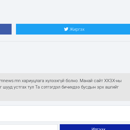
Жиргэх
mmnews.mn хариуцлага хүлээхгүй болно. Манай сайт ХХЗХ-ны
г шууд устгах тул Та сэтгэгдэл бичихдээ бусдын эрх ашгийг