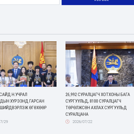
САЙД Н.УЧРАЛ
26,992 СУРАЛЦАГЧ ХОТХОНЫ БАГА
ДЫН ХҮРЭЭНД ГАРСАН
СУРГУУЛЬД, 8100 СУРАЛЦАГЧ
 ШИЙДВЭРЛЭЖ ӨГӨХӨӨР
ТӨРӨЛЖСӨН АХЛАХ СУРГУУЛЬД
СУРАЛЦАНА
7/29
2026/07/22