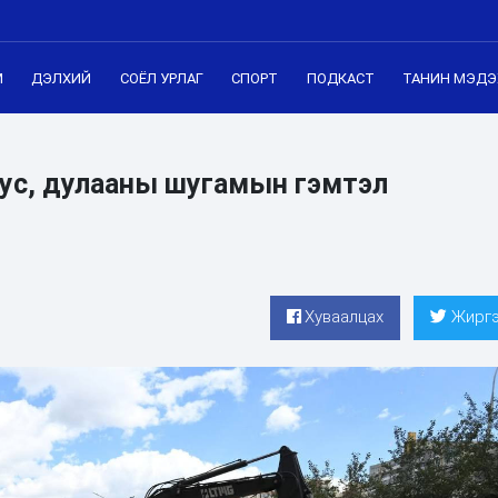
М
ДЭЛХИЙ
СОЁЛ УРЛАГ
СПОРТ
ПОДКАСТ
ТАНИН МЭДЭ
 ус, дулааны шугамын гэмтэл
Хуваалцах
Жиргэ