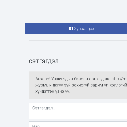
Хуваалцах
СЭТГЭГДЭЛ
Анхаар! Уншигчдын бичсэн сэтгэгдэлд http://
журмын дагуу зүй зохисгүй зарим үг, хэллэгий
хүндэтгэн үзнэ үү.