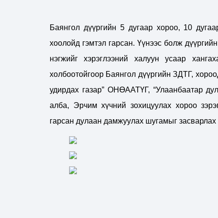
Баянгол дүүргийн 5 дугаар хороо, 10 дуга
хоолойд гэмтэл гарсан. Үүнээс болж дүүргийн 
нэгжийг хэрэглээний халуун усаар ханга
холбоотойгоор Баянгол дүүргийн ЗДТГ, хороо
удирдах газар” ОНӨААТҮГ, “Улаанбаатар ду
алба, Эрчим хүчний зохицуулах хороо зэрэ
гарсан дулаан дамжуулах шугамыг засварлах 