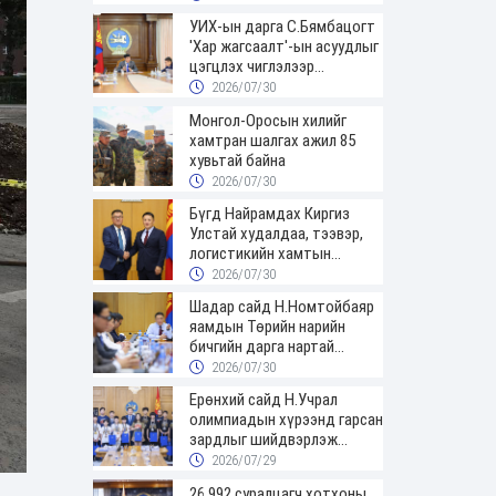
УИХ-ын дарга С.Бямбацогт
'Хар жагсаалт'-ын асуудлыг
цэгцлэх чиглэлээр
Монголбанкны удирдлагад
2026/07/30
30 хоногийн хугацаатай
Монгол-Оросын хилийг
үүрэг өглөө
хамтран шалгах ажил 85
хувьтай байна
2026/07/30
Бүгд Найрамдах Киргиз
Улстай худалдаа, тээвэр,
логистикийн хамтын
ажиллагааг өргөжүүлнэ
2026/07/30
Шадар сайд Н.Номтойбаяр
яамдын Төрийн нарийн
бичгийн дарга нартай
шуурхай хуралдлаа
2026/07/30
Ерөнхий сайд Н.Учрал
олимпиадын хүрээнд гарсан
зардлыг шийдвэрлэж
өгөхөөр болов
2026/07/29
26,992 суралцагч хотхоны