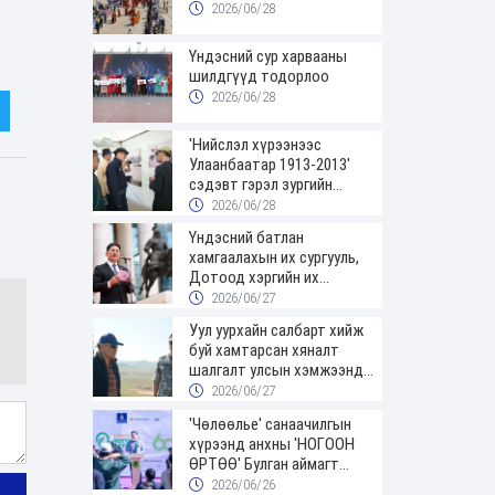
2026/06/28
Үндэсний сур харвааны
шилдгүүд тодорлоо
2026/06/28
'Нийслэл хүрээнээс
Улаанбаатар 1913-2013'
сэдэвт гэрэл зургийн
үзэсгэлэнгээр зочиллоо
2026/06/28
Үндэсний батлан
хамгаалахын их сургууль,
Дотоод хэргийн их
сургуулийн төгсөгчид
2026/06/27
цэргийн цолоо гардаж
Уул уурхайн салбарт хийж
авлаа
буй хамтарсан хяналт
шалгалт улсын хэмжээнд
үргэлжилж байна
2026/06/27
'Чөлөөлье' санаачилгын
хүрээнд анхны 'НОГООН
ӨРТӨӨ' Булган аймагт
нээгдлээ
2026/06/26