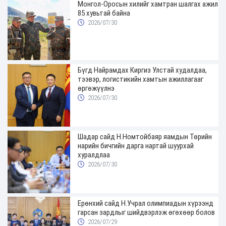
Монгол-Оросын хилийг хамтран шалгах ажил
85 хувьтай байна
2026/07/30
Бүгд Найрамдах Киргиз Улстай худалдаа,
тээвэр, логистикийн хамтын ажиллагааг
өргөжүүлнэ
2026/07/30
Шадар сайд Н.Номтойбаяр яамдын Төрийн
нарийн бичгийн дарга нартай шуурхай
хуралдлаа
2026/07/30
Ерөнхий сайд Н.Учрал олимпиадын хүрээнд
гарсан зардлыг шийдвэрлэж өгөхөөр болов
2026/07/29