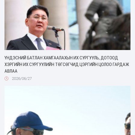
ҮНДЭСНИЙ БАТЛАН ХАМГААЛАХЫН ИХ СУРГУУЛЬ, ДОТООД
ХЭРГИЙН ИХ СУРГУУЛИЙН ТӨГСӨГЧИД ЦЭРГИЙН ЦОЛОО ГАРДАЖ
АВЛАА
2026/06/27