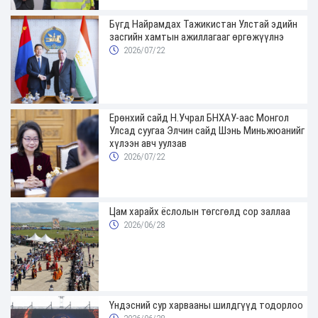
Бүгд Найрамдах Тажикистан Улстай эдийн
засгийн хамтын ажиллагааг өргөжүүлнэ
2026/07/22
Ерөнхий сайд Н.Учрал БНХАУ-аас Монгол
Улсад суугаа Элчин сайд Шэнь Миньжюанийг
хүлээн авч уулзав
2026/07/22
Цам харайх ёслолын төгсгөлд сор заллаа
2026/06/28
Үндэсний сур харвааны шилдгүүд тодорлоо