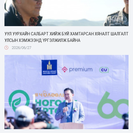
УУЛ УУРХАЙН САЛБАРТ ХИЙЖ БУЙ ХАМТАРСАН ХЯНАЛТ ШАЛГАЛТ
УЛСЫН ХЭМЖЭЭНД ҮРГЭЛЖИЛЖ БАЙНА
2026/06/27