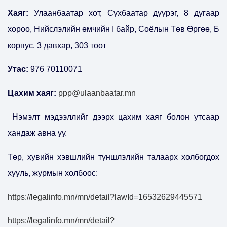
Хаяг:
Улаанбаатар хот, Сүхбаатар дүүрэг, 8 дугаар
хороо, Нийслэлийн өмчийн I байр, Соёлын Төв Өргөө, Б
корпус, 3 давхар, 303 тоот
Утас:
976 70110071
Цахим хаяг:
ppp@ulaanbaatar.mn
Нэмэлт мэдээллийг дээрх цахим хаяг болон утсаар
хандаж авна уу.
Төр, хувийн хэвшлийн түншлэлийн талаарх холбогдох
хууль, журмын холбоос:
https://legalinfo.mn/mn/detail?lawId=16532629445571
https://legalinfo.mn/mn/detail?