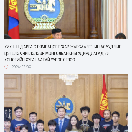
УИХ-ЫН ДАРГА С.БЯМБАЦОГТ 'ХАР ЖАГСААЛТ'-ЫН АСУУДЛЫГ
ЦЭГЦЛЭХ ЧИГЛЭЛЭЭР МОНГОЛБАНКНЫ УДИРДЛАГАД 30
ХОНОГИЙН ХУГАЦААТАЙ ҮҮРЭГ ӨГЛӨӨ
2026/07/30