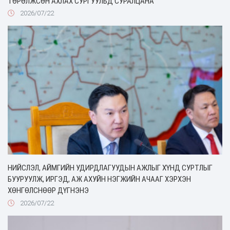
ТӨРӨЛЖСӨН АХЛАХ СУРГУУЛЬД СУРАЛЦАНА
2026/07/22
НИЙСЛЭЛ, АЙМГИЙН УДИРДЛАГУУДЫН АЖЛЫГ ХҮНД СУРТЛЫГ
БУУРУУЛЖ, ИРГЭД, АЖ АХУЙН НЭГЖИЙН АЧААГ ХЭРХЭН
ХӨНГӨЛСНӨӨР ДҮГНЭНЭ
2026/07/22