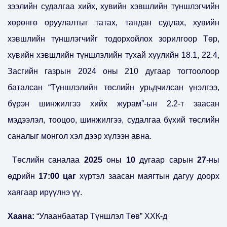
зээлийн судалгаа хийх, хувийн хэвшлийн түншлэгчийн
хөрөнгө оруулалтыг татах, тандан судлах, хувийн
хэвшлийн түншлэгчийг тодорхойлох зорилгоор Төр,
хувийн хэвшлийн түншлэлийн тухай хуулийн 18.1, 22.4,
Засгийн газрын 2024 оны 210 дугаар тогтоолоор
баталсан “Түншлэлийн төслийн урьдчилсан үнэлгээ,
бүрэн шинжилгээ хийх журам”-ын 2.2-т заасан
мэдээлэл, тооцоо, шинжилгээ, судалгаа бүхий төслийн
саналыг монгол хэл дээр хүлээн авна.
Төслийн саналаа
2025
оны
10
дугаар сарын
27
-ны
өдрийн
17:00 цаг
хүртэл заасан маягтын дагуу доорх
хаягаар ирүүлнэ үү.
Хаана:
“Улаанбаатар Түншлэл Төв” ХХК-д