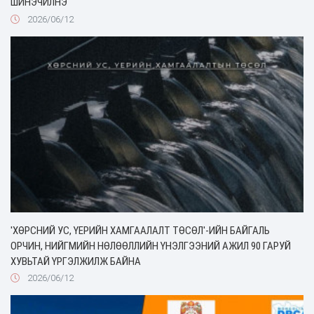
ШИНЭЧИЛНЭ
2026/06/12
'ХӨРСНИЙ УС, ҮЕРИЙН ХАМГААЛАЛТ ТӨСӨЛ'-ИЙН БАЙГАЛЬ
ОРЧИН, НИЙГМИЙН НӨЛӨӨЛЛИЙН ҮНЭЛГЭЭНИЙ АЖИЛ 90 ГАРУЙ
ХУВЬТАЙ ҮРГЭЛЖИЛЖ БАЙНА
2026/06/12