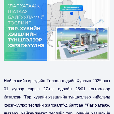
Нийслэлийн иргэдийн Төлөөлөгчдийн Хурлын 2025 оны
01 дүгээр сарын 27-ны өдрийн 25/01 тогтоолоор
баталсан “Төр, хувийн хэвшлийн түншлэлээр нийслэлд
хэрэгжүүлэх төслийн жагсаалт”-д багтсан
“Лаг хатааж,
шатаах байгууламж”
төслийг төр, хувийн хэвшлийн