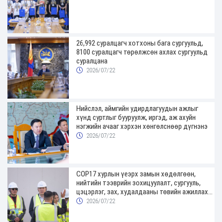
26,992 суралцагч хотхоны бага сургуульд,
8100 суралцагч төрөлжсөн ахлах сургуульд
суралцана
2026/07/22
Нийслэл, аймгийн удирдлагуудын ажлыг
хүнд суртлыг бууруулж, иргэд, аж ахуйн
нэгжийн ачааг хэрхэн хөнгөлснөөр дүгнэнэ
2026/07/22
COP17 хурлын үеэрх замын хөдөлгөөн,
нийтийн тээврийн зохицуулалт, сургууль,
цэцэрлэг, зах, худалдааны төвийн ажиллах
хуваарийг гаргаж, иргэдэд мэдээлэхийг
2026/07/22
үүрэг болголоо