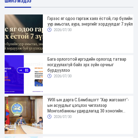
ШИНЭ МЭДЭЭ
Гэрээс яг одоо гаргаж хаях ёстой, гэр бүлийн
уур амьсгал, аура, энергийг хордуулдаг 7 зүйл
2026/07/30
Бага орлоготой иргэдийн орлогод татвар
ногдуулахгүй байх эрх зүйн орчныг
бүрдүүллээ
2026/07/30
УИХ-ын дарга С.Бямбацогт 'Хар жагсаалт'-
ын асуудлыг цэгцлэх чиглэлээр
Монголбанкны удирдлагад 30 хоногийн
хугацаатай үүрэг өглөө
2026/07/30