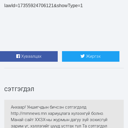
lawId=17355924706121&showType=1
Хуваалцах
Жиргэх
СЭТГЭГДЭЛ
Анхаар! Уншигчдын бичсэн сэтгэгдэлд
http://mmnews.mn хариуцлага хүлээхгүй болно.
Манай сайт ХХЗХ-ны журмын дагуу зүй зохисгүй
зарим үг, хэллэгийг шууд устгах тул Та сэтгэгдэл