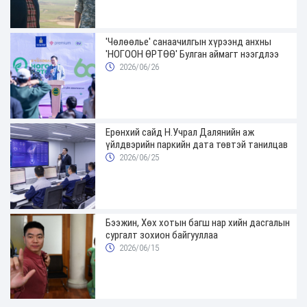
'Чөлөөлье' санаачилгын хүрээнд анхны
'НОГООН ӨРТӨӨ' Булган аймагт нээгдлээ
2026/06/26
Ерөнхий сайд Н.Учрал Далянийн аж
үйлдвэрийн паркийн дата төвтэй танилцав
2026/06/25
Бээжин, Хөх хотын багш нар хийн дасгалын
сургалт зохион байгууллаа
2026/06/15