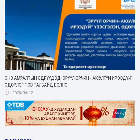
ЭНЭ АМРАЛТЫН ӨДРҮҮДЭД 'ЭРҮҮЛ ОРЧИН - АЮУЛГҮЙ ИРЭЭДҮЙ'
ӨДӨРЛӨГ ТӨВ ТАЛБАЙД БОЛНО
2026/06/12