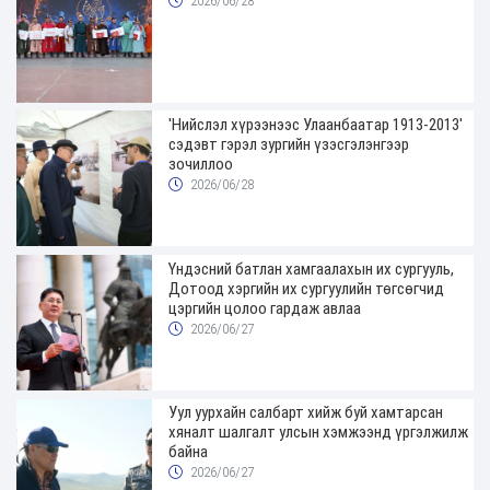
2026/06/28
'Нийслэл хүрээнээс Улаанбаатар 1913-2013'
сэдэвт гэрэл зургийн үзэсгэлэнгээр
зочиллоо
2026/06/28
Үндэсний батлан хамгаалахын их сургууль,
Дотоод хэргийн их сургуулийн төгсөгчид
цэргийн цолоо гардаж авлаа
2026/06/27
Уул уурхайн салбарт хийж буй хамтарсан
хяналт шалгалт улсын хэмжээнд үргэлжилж
байна
2026/06/27