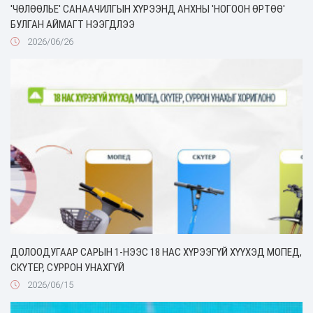
'ЧӨЛӨӨЛЬЕ' САНААЧИЛГЫН ХҮРЭЭНД АНХНЫ 'НОГООН ӨРТӨӨ'
БУЛГАН АЙМАГТ НЭЭГДЛЭЭ
2026/06/26
ДОЛООДУГААР САРЫН 1-НЭЭС 18 НАС ХҮРЭЭГҮЙ ХҮҮХЭД МОПЕД,
СКҮТЕР, СУРРОН УНАХГҮЙ
2026/06/15