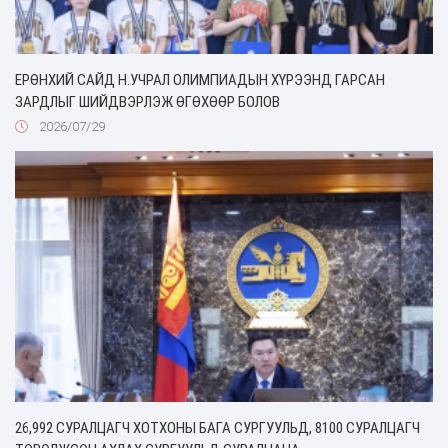
ЕРӨНХИЙ САЙД Н.УЧРАЛ ОЛИМПИАДЫН ХҮРЭЭНД ГАРСАН
ЗАРДЛЫГ ШИЙДВЭРЛЭЖ ӨГӨХӨӨР БОЛОВ
2026/07/29
26,992 СУРАЛЦАГЧ ХОТХОНЫ БАГА СУРГУУЛЬД, 8100 СУРАЛЦАГЧ