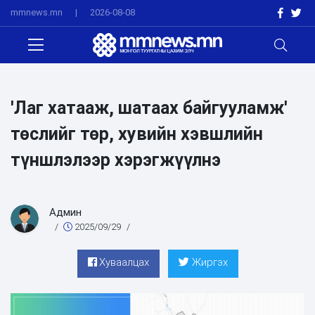
mmnews.mn
|
2026-08-08
'Лаг хатааж, шатаах байгууламж'
төслийг төр, хувийн хэвшлийн
түншлэлээр хэрэгжүүлнэ
Админ
/
2025/09/29
/
Хуваалцах
Жиргэх