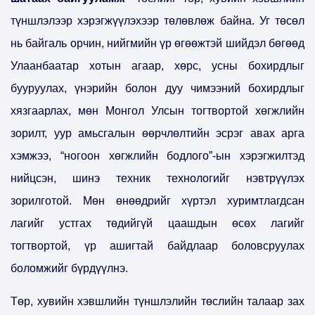
түншлэлээр хэрэгжүүлэхээр төлөвлөж байна. Уг төсөл
нь байгаль орчин, нийгмийн үр өгөөжтэй шийдэл бөгөөд
Улаанбаатар хотын агаар, хөрс, усны бохирдлыг
бууруулах, үнэрийн болон дуу чимээний бохирдлыг
хязгаарлах, мөн Монгол Улсын тогтвортой хөгжлийн
зорилт, уур амьсгалын өөрчлөлтийн эсрэг авах арга
хэмжээ, “ногоон хөгжлийн бодлого”-ын хэрэгжилтэд
нийцсэн, шинэ техник технологийг нэвтрүүлэх
зорилготой. Мөн өнөөдрийг хүртэл хуримтлагдсан
лагийг устгах төдийгүй цаашдын өсөх лагийг
тогтвортой, үр ашигтай байдлаар боловсруулах
боломжийг бүрдүүлнэ.
Төр, хувийн хэвшлийн түншлэлийн төслийн талаар зах