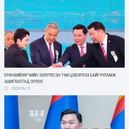
ЕРӨНХИЙЛӨГЧИЙН ЭХЛҮҮЛСЭН ТӨВ ЦЭВЭРЛЭХ БАЙГУУЛАМЖ
АШИГЛАЛТАД ОРЛОО
2026/06/15