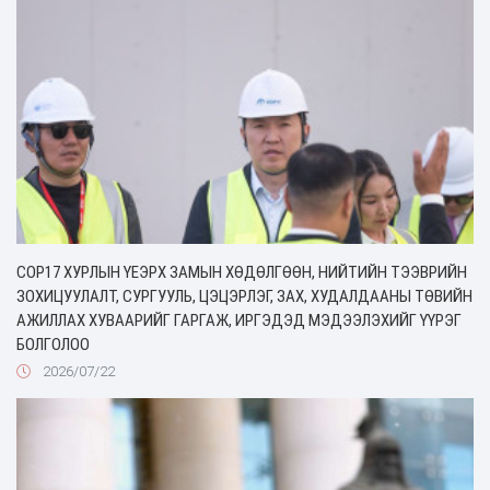
COP17 ХУРЛЫН ҮЕЭРХ ЗАМЫН ХӨДӨЛГӨӨН, НИЙТИЙН ТЭЭВРИЙН
ЗОХИЦУУЛАЛТ, СУРГУУЛЬ, ЦЭЦЭРЛЭГ, ЗАХ, ХУДАЛДААНЫ ТӨВИЙН
АЖИЛЛАХ ХУВААРИЙГ ГАРГАЖ, ИРГЭДЭД МЭДЭЭЛЭХИЙГ ҮҮРЭГ
БОЛГОЛОО
2026/07/22