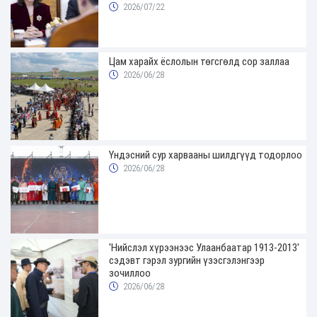
2026/07/22
Цам харайх ёслолын төгсгөлд сор заллаа
2026/06/28
Үндэсний сур харвааны шилдгүүд тодорлоо
2026/06/28
'Нийслэл хүрээнээс Улаанбаатар 1913-2013'
сэдэвт гэрэл зургийн үзэсгэлэнгээр
зочиллоо
2026/06/28