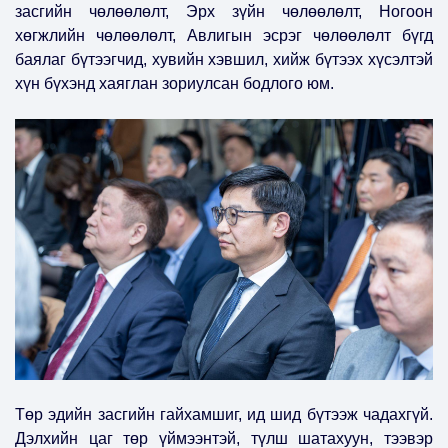
засгийн чөлөөлөлт, Эрх зүйн чөлөөлөлт, Ногоон
хөгжлийн чөлөөлөлт, Авлигын эсрэг чөлөөлөлт бүгд
баялаг бүтээгчид, хувийн хэвшил, хийж бүтээх хүсэлтэй
хүн бүхэнд хаяглан зориулсан бодлого юм.
Төр эдийн засгийн гайхамшиг, ид шид бүтээж чадахгүй.
Дэлхийн цаг төр үймээнтэй, түлш шатахуун, тээвэр