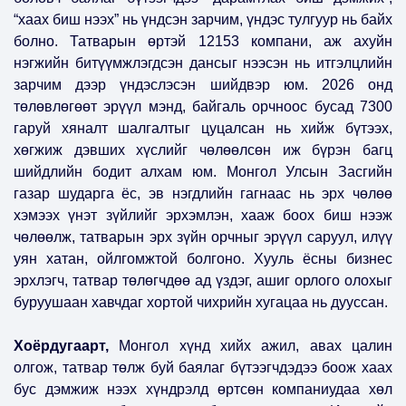
“хаах биш нээх” нь үндсэн зарчим, үндэс тулгуур нь байх
болно. Татварын өртэй 12153 компани, аж ахуйн
нэгжийн битүүмжлэгдсэн дансыг нээсэн нь итгэлцлийн
зарчим дээр үндэслэсэн шийдвэр юм. 2026 онд
төлөвлөгөөт эрүүл мэнд, байгаль орчноос бусад 7300
гаруй хяналт шалгалтыг цуцалсан нь хийж бүтээх,
хөгжиж дэвших хүслийг чөлөөлсөн иж бүрэн багц
шийдлийн бодит алхам юм. Монгол Улсын Засгийн
газар шударга ёс, эв нэгдлийн гагнаас нь эрх чөлөө
хэмээх үнэт зүйлийг эрхэмлэн, хааж боох биш нээж
чөлөөлж, татварын эрх зүйн орчныг эрүүл саруул, илүү
уян хатан, ойлгомжтой болгоно. Хууль ёсны бизнес
эрхлэгч, татвар төлөгчдөө ад үздэг, ашиг орлого олохыг
буруушаан хавчдаг хортой чихрийн хугацаа нь дууссан.
Хоёрдугаарт,
Монгол хүнд хийх ажил, авах цалин
олгож, татвар төлж буй баялаг бүтээгчдэдээ боож хаах
бус дэмжиж нээх хүндрэлд өртсөн компаниудаа хөл