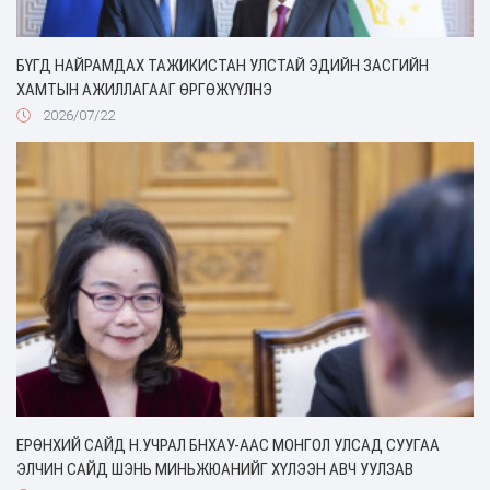
БҮГД НАЙРАМДАХ ТАЖИКИСТАН УЛСТАЙ ЭДИЙН ЗАСГИЙН
ХАМТЫН АЖИЛЛАГААГ ӨРГӨЖҮҮЛНЭ
2026/07/22
ЕРӨНХИЙ САЙД Н.УЧРАЛ БНХАУ-ААС МОНГОЛ УЛСАД СУУГАА
ЭЛЧИН САЙД ШЭНЬ МИНЬЖЮАНИЙГ ХҮЛЭЭН АВЧ УУЛЗАВ