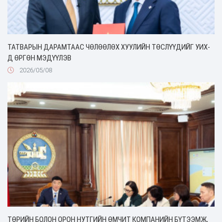
ТАТВАРЫН ДАРАМТААС ЧӨЛӨӨЛӨХ ХУУЛИЙН ТӨСЛҮҮДИЙГ УИХ-
Д ӨРГӨН МЭДҮҮЛЭВ
2026/05/08
ТӨРИЙН БОЛОН ОРОН НУТГИЙН ӨМЧИТ КОМПАНИЙН БҮТЭЭМЖ,