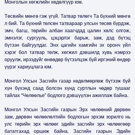
Монголын хөгжлийн хөдөлгүүр юм.
Төсвийн мөнгө гэж үгүй. Татвар төлөгч Та бүхний мөнгө
л бий. Та бүхний төлсөн татвараар улсын төсөв бүрдэж,
эмч, багш, төрийн албан хаагчдад цалин хөлс олгож,
эмнэлэг, сургууль, цэцэрлэг барьж, зам, дэд бүтэц
бүтээн байгуулдаг. Энх цагийн хамгийн эх оронч үйл
хэрэг бол татвар төлж, хөгжил дэвшилд хувь нэмрээ
оруулж, ирээдүйг өнөөдөр бүтээлцэж буй иргэний өндөр
үүрэг хариуцлага юм.
Монгол Улсын Засгийн газар хөдөлмөрлөж бүтээж буй
хүн бүхэнд саад болсон хүнд суртлын чөдөр тушааг
тайлах “Чөлөөлье” бодлого дэвшүүлэн ажиллаж байна.
Монгол Улсын Засгийн газрын Эрх чөлөөний дөрвөн
зам, дөрвөн чөлөөлөлтийн бодлогын эрхэм зорилго нь
улс төрийн эрх чөлөөг эдийн засгийн эрх чөлөөгөөр
бататгахад оршиж байна. Засгийн газрын Эдийн