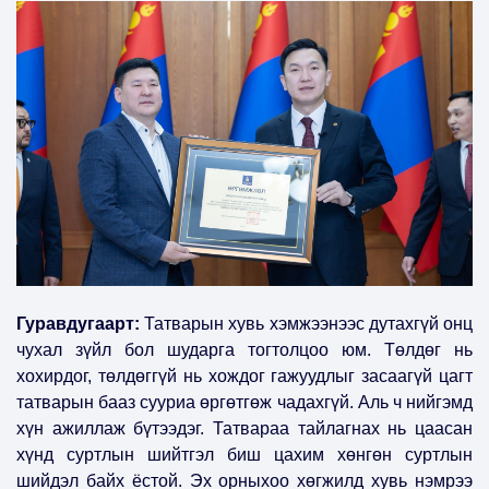
Гуравдугаарт:
Татварын хувь хэмжээнээс дутахгүй онц
чухал зүйл бол шударга тогтолцоо юм. Төлдөг нь
хохирдог, төлдөггүй нь хождог гажуудлыг засаагүй цагт
татварын бааз сууриа өргөтгөж чадахгүй. Аль ч нийгэмд
хүн ажиллаж бүтээдэг. Татвараа тайлагнах нь цаасан
хүнд суртлын шийтгэл биш цахим хөнгөн суртлын
шийдэл байх ёстой. Эх орныхоо хөгжилд хувь нэмрээ