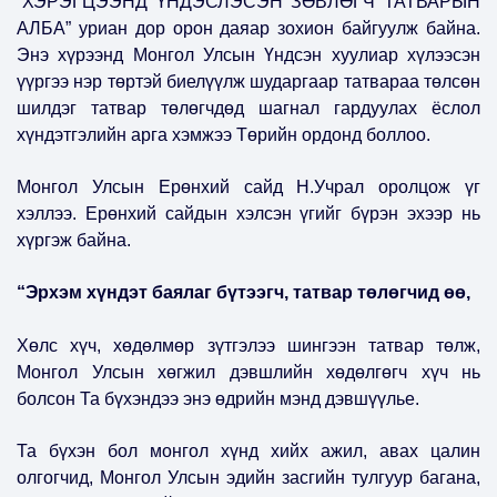
“ХЭРЭГЦЭЭНД ҮНДЭСЛЭСЭН ЗӨВЛӨГЧ ТАТВАРЫН
АЛБА” уриан дор орон даяар зохион байгуулж байна.
Энэ хүрээнд Монгол Улсын Үндсэн хуулиар хүлээсэн
үүргээ нэр төртэй биелүүлж шударгаар татвараа төлсөн
шилдэг татвар төлөгчдөд шагнал гардуулах ёслол
хүндэтгэлийн арга хэмжээ Төрийн ордонд боллоо.
Монгол Улсын Ерөнхий сайд Н.Учрал оролцож үг
хэллээ. Ерөнхий сайдын хэлсэн үгийг бүрэн эхээр нь
хүргэж байна.
“Эрхэм хүндэт баялаг бүтээгч, татвар төлөгчид өө,
Хөлс хүч, хөдөлмөр зүтгэлээ шингээн татвар төлж,
Монгол Улсын хөгжил дэвшлийн хөдөлгөгч хүч нь
болсон Та бүхэндээ энэ өдрийн мэнд дэвшүүлье.
Та бүхэн бол монгол хүнд хийх ажил, авах цалин
олгогчид, Монгол Улсын эдийн засгийн тулгуур багана,