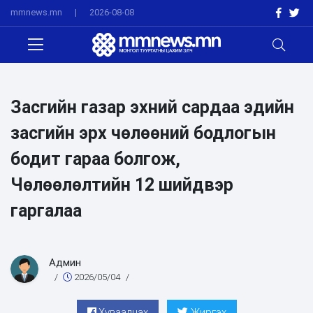
mmnews.mn
|
2026-08-08
Засгийн газар эхний сардаа эдийн
засгийн эрх чөлөөний бодлогын
бодит гараа болгож,
Чөлөөлөлтийн 12 шийдвэр
гаргалаа
Админ
/
2026/05/04
/
Хуваалцах
Жиргэх