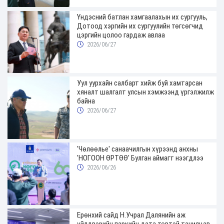
Үндэсний батлан хамгаалахын их сургууль,
Дотоод хэргийн их сургуулийн төгсөгчид
цэргийн цолоо гардаж авлаа
2026/06/27
Уул уурхайн салбарт хийж буй хамтарсан
хяналт шалгалт улсын хэмжээнд үргэлжилж
байна
2026/06/27
'Чөлөөлье' санаачилгын хүрээнд анхны
'НОГООН ӨРТӨӨ' Булган аймагт нээгдлээ
2026/06/26
Ерөнхий сайд Н.Учрал Далянийн аж
үйлдвэрийн паркийн дата төвтэй танилцав