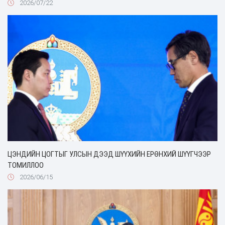
2026/07/22
ЦЭНДИЙН ЦОГТЫГ УЛСЫН ДЭЭД ШҮҮХИЙН ЕРӨНХИЙ ШҮҮГЧЭЭР
ТОМИЛЛОО
2026/06/15