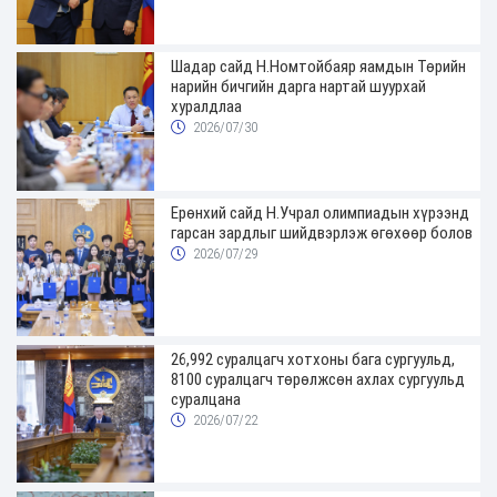
Шадар сайд Н.Номтойбаяр яамдын Төрийн
нарийн бичгийн дарга нартай шуурхай
хуралдлаа
2026/07/30
Ерөнхий сайд Н.Учрал олимпиадын хүрээнд
гарсан зардлыг шийдвэрлэж өгөхөөр болов
2026/07/29
26,992 суралцагч хотхоны бага сургуульд,
8100 суралцагч төрөлжсөн ахлах сургуульд
суралцана
2026/07/22