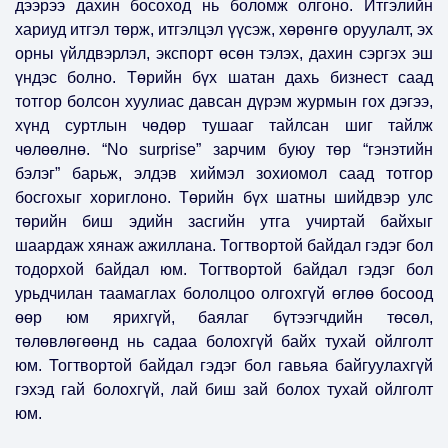
дээрээ дахин босоход нь боломж олгоно. Итгэлийн
хариуд итгэл төрж, итгэлцэл үүсэж, хөрөнгө оруулалт, эх
орны үйлдвэрлэл, экспорт өсөн тэлэх, дахин сэргэх эш
үндэс болно. Төрийн бүх шатан дахь бизнест саад
тотгор болсон хуулиас давсан дүрэм журмын гох дэгээ,
хүнд суртлын чөдөр тушааг тайлсан шиг тайлж
чөлөөлнө. “No surprise” зарчим буюу төр “гэнэтийн
бэлэг” барьж, элдэв хиймэл зохиомол саад тотгор
босгохыг хориглоно. Төрийн бүх шатны шийдвэр улс
төрийн биш эдийн засгийн утга учиртай байхыг
шаардаж хянаж ажиллана. Тогтвортой байдал гэдэг бол
тодорхой байдал юм. Тогтвортой байдал гэдэг бол
урьдчилан таамаглах бололцоо олгохгүй өглөө босоод
өөр юм ярихгүй, баялаг бүтээгчдийн төсөл,
төлөвлөгөөнд нь садаа болохгүй байх тухай ойлголт
юм. Тогтвортой байдал гэдэг бол гавьяа байгуулахгүй
гэхэд гай болохгүй, лай биш зай болох тухай ойлголт
юм.