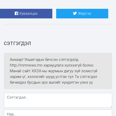
Хуваалцах
Жиргэх
СЭТГЭГДЭЛ
Анхаар! Уншигчдын бичсэн сэтгэгдэлд
http://mmnews.mn хариуцлага хүлээхгүй болно.
Манай сайт ХХЗХ-ны журмын дагуу зүй зохисгүй
зарим үг, хэллэгийг шууд устгах тул Та сэтгэгдэл
бичихдээ бусдын эрх ашгийг хүндэтгэн үзнэ үү.