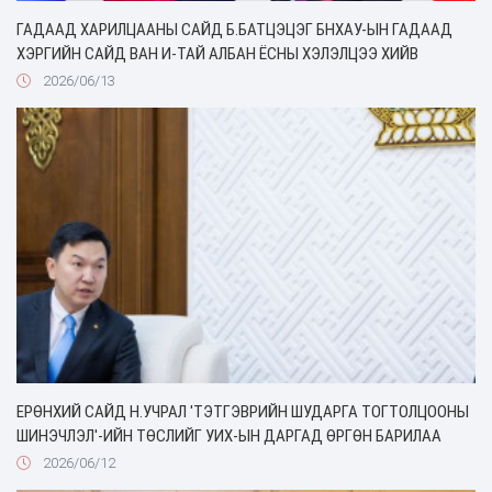
ГАДААД ХАРИЛЦААНЫ САЙД Б.БАТЦЭЦЭГ БНХАУ-ЫН ГАДААД
ХЭРГИЙН САЙД ВАН И-ТАЙ АЛБАН ЁСНЫ ХЭЛЭЛЦЭЭ ХИЙВ
2026/06/13
ЕРӨНХИЙ САЙД Н.УЧРАЛ 'ТЭТГЭВРИЙН ШУДАРГА ТОГТОЛЦООНЫ
ШИНЭЧЛЭЛ'-ИЙН ТӨСЛИЙГ УИХ-ЫН ДАРГАД ӨРГӨН БАРИЛАА
2026/06/12