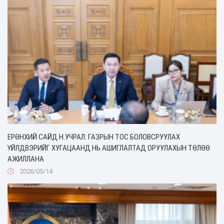
ЕРӨНХИЙ САЙД Н.УЧРАЛ: ГАЗРЫН ТОС БОЛОВСРУУЛАХ
ҮЙЛДВЭРИЙГ ХУГАЦААНД НЬ АШИГЛАЛТАД ОРУУЛАХЫН ТӨЛӨӨ
АЖИЛЛАНА
2026/05/14