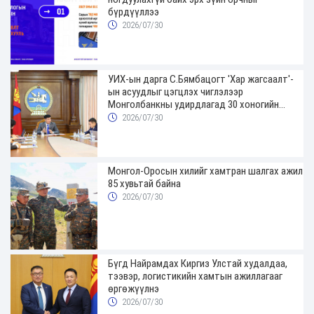
бүрдүүллээ
2026/07/30
УИХ-ын дарга С.Бямбацогт 'Хар жагсаалт'-
ын асуудлыг цэгцлэх чиглэлээр
Монголбанкны удирдлагад 30 хоногийн
хугацаатай үүрэг өглөө
2026/07/30
Монгол-Оросын хилийг хамтран шалгах ажил
85 хувьтай байна
2026/07/30
Бүгд Найрамдах Киргиз Улстай худалдаа,
тээвэр, логистикийн хамтын ажиллагааг
өргөжүүлнэ
2026/07/30