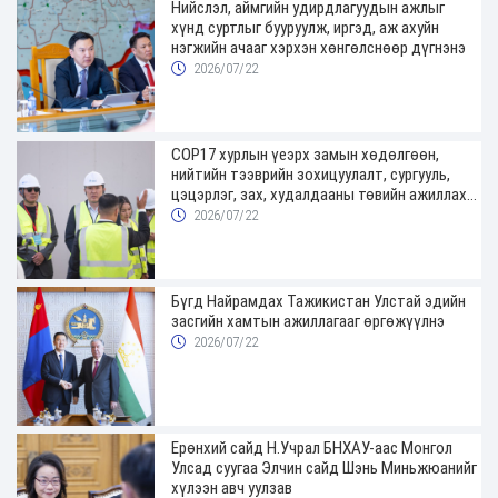
Нийслэл, аймгийн удирдлагуудын ажлыг
хүнд суртлыг бууруулж, иргэд, аж ахуйн
нэгжийн ачааг хэрхэн хөнгөлснөөр дүгнэнэ
2026/07/22
COP17 хурлын үеэрх замын хөдөлгөөн,
нийтийн тээврийн зохицуулалт, сургууль,
цэцэрлэг, зах, худалдааны төвийн ажиллах
хуваарийг гаргаж, иргэдэд мэдээлэхийг
2026/07/22
үүрэг болголоо
Бүгд Найрамдах Тажикистан Улстай эдийн
засгийн хамтын ажиллагааг өргөжүүлнэ
2026/07/22
Ерөнхий сайд Н.Учрал БНХАУ-аас Монгол
Улсад суугаа Элчин сайд Шэнь Миньжюанийг
хүлээн авч уулзав