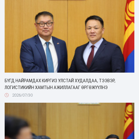
БҮГД НАЙРАМДАХ КИРГИЗ УЛСТАЙ ХУДАЛДАА, ТЭЭВЭР,
ЛОГИСТИКИЙН ХАМТЫН АЖИЛЛАГААГ ӨРГӨЖҮҮЛНЭ
2026/07/30