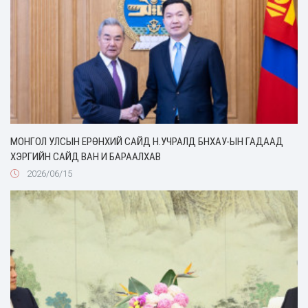
МОНГОЛ УЛСЫН ЕРӨНХИЙ САЙД Н.УЧРАЛД БНХАУ-ЫН ГАДААД
ХЭРГИЙН САЙД ВАН И БАРААЛХАВ
2026/06/15