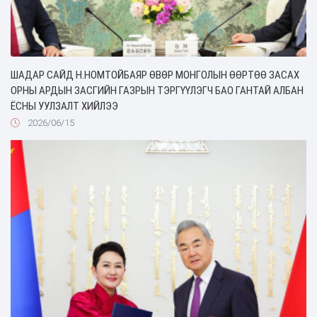
ШАДАР САЙД Н.НОМТОЙБАЯР ӨВӨР МОНГОЛЫН ӨӨРТӨӨ ЗАСАХ
ОРНЫ АРДЫН ЗАСГИЙН ГАЗРЫН ТЭРГҮҮЛЭГЧ БАО ГАНТАЙ АЛБАН
ЁСНЫ УУЛЗАЛТ ХИЙЛЭЭ
2026/06/15