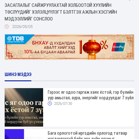
ЗАСАГЛАЛЫГ САЙЖРУУЛАХТАЙ ХОЛБООТОЙ ХУУЛИЙН
ТӨСЛҮҮДИЙГ ХЭЛЭЛЦҮҮЛЭГТ БЭЛТГЭХ АЖЛЫН ХЭСГИЙН
МЭДЭЭЛЛИЙГ СОНСЛОО
2026/05/05
ШИНЭ МЭДЭЭ
Гэрээс яг одоо гаргаж хаях ёстой, гэр бүлийн
уур амьсгал, аура, энергийг хордуулдаг 7 зүйл
2026/07/30
Бага орлоготой иргэдийн орлогод татвар
ногдуулахгүй байх эрх зүйн орчныг