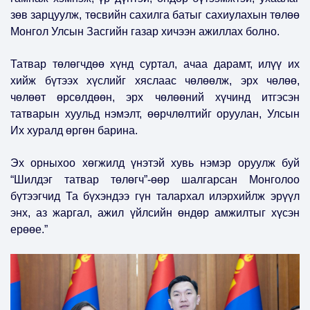
зөв зарцуулж, төсвийн сахилга батыг сахиулахын төлөө
Монгол Улсын Засгийн газар хичээн ажиллах болно.
Татвар төлөгчдөө хүнд суртал, ачаа дарамт, илүү их
хийж бүтээх хүслийг хяслаас чөлөөлж, эрх чөлөө,
чөлөөт өрсөлдөөн, эрх чөлөөний хүчинд итгэсэн
татварын хуульд нэмэлт, өөрчлөлтийг оруулан, Улсын
Их хуралд өргөн барина.
Эх орныхоо хөгжилд үнэтэй хувь нэмэр оруулж буй
“Шилдэг татвар төлөгч”-өөр шалгарсан Монголоо
бүтээгчид Та бүхэндээ гүн талархал илэрхийлж эрүүл
энх, аз жаргал, ажил үйлсийн өндөр амжилтыг хүсэн
ерөөе.”