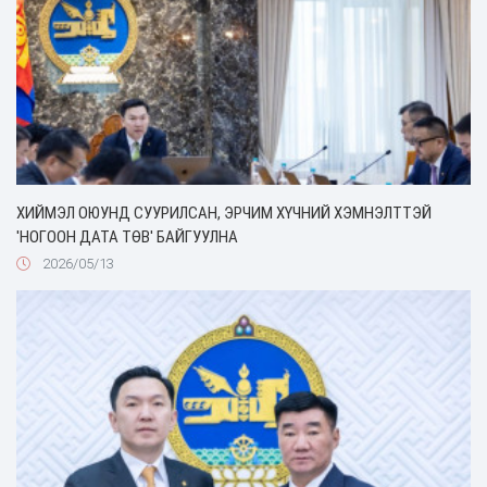
ХИЙМЭЛ ОЮУНД СУУРИЛСАН, ЭРЧИМ ХҮЧНИЙ ХЭМНЭЛТТЭЙ
'НОГООН ДАТА ТӨВ' БАЙГУУЛНА
2026/05/13