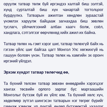
оруулж татвар төлж буй иргэндээ халтай биш ээлтэй,
хүнд сурталтай биш хүн чанартай тогтолцоог
бүрдүүлнэ. Татварын ажилтан хөндлөн зураастай
үнэмлэх харуулж байцааж загнахдаа биш зөвлөн
туслагч, үйлчилгээний албан хаагч болж, соёл,
хандлага, сэтгэлгээг өөрчлөхөд хийх ажил их байна.
Татвар төлөх нь гэмт хэрэг шиг, татвар төлөхгүй байх нь
гэгээн үйлс шиг байгаа цагт Монгол Улс хөгжихгүй нь
гашуун боловч үнэн. Татвар төлөх нь хамгийн эх оронч
иргэний үйлдэл.
Эрхэм хүндэт татвар төлөгчид өө,
Та бүхний төлсөн татвар зөвхөн өнөөдрийн хэрэгцээг
хангах төсвийн орлого зарлаг бус маргаашийн
Монголыг бүтээж буй их үйлс юм. Та бүхний хөлс хүч,
хөдөлмөр зүтгэл шингэсэн татварын нэг төгрөг бүрийг
гамнаж хэмнэж, үр дүнтэй, өндөр бүтээмжтэй, ухаалаг