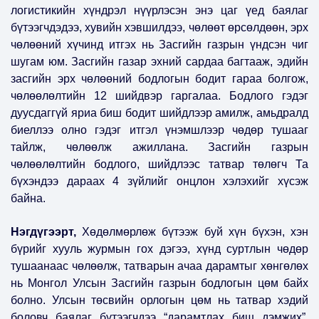
логистикийн хүндрэл нүүрлэсэн энэ цаг үед баялаг
бүтээгчдэдээ, хувийн хэвшилдээ, чөлөөт өрсөлдөөн, эрх
чөлөөний хүчинд итгэх нь Засгийн газрын үндсэн чиг
шугам юм. Засгийн газар эхний сардаа багтааж, эдийн
засгийн эрх чөлөөний бодлогын бодит гараа болгож,
чөлөөлөлтийн 12 шийдвэр гаргалаа. Бодлого гэдэг
дуусдаггүй яриа биш бодит шийдлээр амилж, амьдралд
биеллээ олно гэдэг итгэл үнэмшлээр чөдөр тушааг
тайлж, чөлөөлж ажиллана. Засгийн газрын
чөлөөлөлтийн бодлого, шийдлээс татвар төлөгч Та
бүхэндээ дараах 4 зүйлийг онцлон хэлэхийг хүсэж
байна.
Нэгдүгээрт,
Хөдөлмөрлөж бүтээж буй хүн бүхэн, хэн
бүрийг хууль журмын гох дэгээ, хүнд суртлын чөдөр
тушаанаас чөлөөлж, татварын ачаа дарамтыг хөнгөлөх
нь Монгол Улсын Засгийн газрын бодлогын цөм байх
болно. Улсын төсвийн орлогын цөм нь татвар хэдий
боловч баялаг бүтээгчдээ “дарамтлах биш дэмжих”,