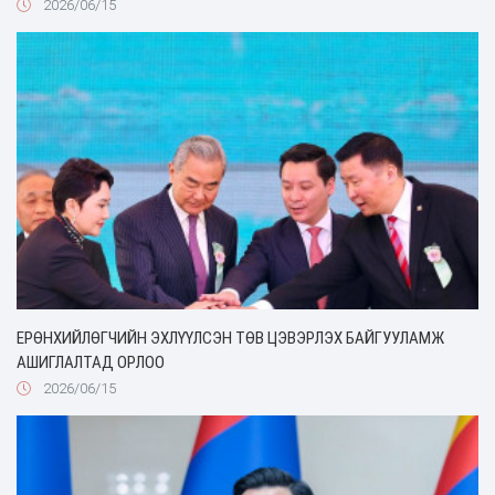
2026/06/15
ЕРӨНХИЙЛӨГЧИЙН ЭХЛҮҮЛСЭН ТӨВ ЦЭВЭРЛЭХ БАЙГУУЛАМЖ
АШИГЛАЛТАД ОРЛОО
2026/06/15