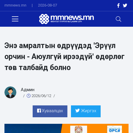
mmnews.mn
|
2026-08-07
Энэ амралтын өдрүүдэд 'Эрүүл
орчин - Аюулгүй ирээдүй' өдөрлөг
төв талбайд болно
Админ
/
2026/06/12
/
Хуваалцах
Жиргэх