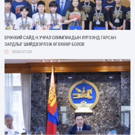
ЕРӨНХИЙ САЙД Н.УЧРАЛ ОЛИМПИАДЫН ХҮРЭЭНД ГАРСАН
ЗАРДЛЫГ ШИЙДВЭРЛЭЖ ӨГӨХӨӨР БОЛОВ
2026/07/29