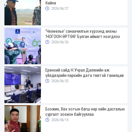
байна
2026/06/27
'Чөлөөлье' санаачилгын хүрээнд анхны
'НОГООН ӨРТӨӨ' Булган аймагт нээгдлээ
2026/06/26
Ерөнхий сайд Н.Учрал Далянийн аж
үйлдвэрийн паркийн дата төвтэй танилцав
2026/06/25
Бээжин, Хөх хотын багш нар хийн дасгалын
сургалт зохион байгууллаа
2026/06/15