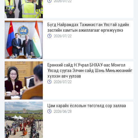
хуваарийг гаргаж, иргэдэд мэдээлэхийг
2026/07/22
үүрэг болголоо
Бүгд Найрамдах Тажикистан Улстай эдийн
засгийн хамтын ажиллагааг өргөжүүлнэ
2026/07/22
Ерөнхий сайд Н.Учрал БНХАУ-аас Монгол
Улсад суугаа Элчин сайд Шэнь Миньжюанийг
хүлээн авч уулзав
2026/07/22
Цам харайх ёслолын төгсгөлд сор заллаа
2026/06/28