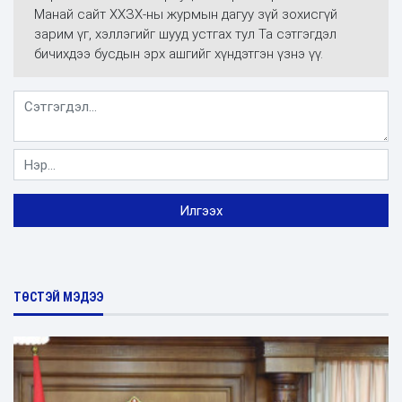
Манай сайт ХХЗХ-ны журмын дагуу зүй зохисгүй
зарим үг, хэллэгийг шууд устгах тул Та сэтгэгдэл
бичихдээ бусдын эрх ашгийг хүндэтгэн үзнэ үү.
ТӨСТЭЙ МЭДЭЭ