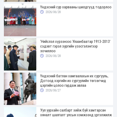
Үндэсний сур харвааны шилдгүүд тодорлоо
2026/06/28
'Нийслэл хүрээнээс Улаанбаатар 1913-2013'
сэдэвт гэрэл зургийн үзэсгэлэнгээр
зочиллоо
2026/06/28
Үндэсний батлан хамгаалахын их сургууль,
Дотоод хэргийн их сургуулийн төгсөгчид
цэргийн цолоо гардаж авлаа
2026/06/27
Уул уурхайн салбарт хийж буй хамтарсан
хяналт шалгалт улсын хэмжээнд үргэлжилж