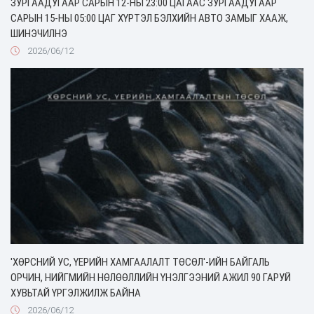
ЗУРГААДУГААР САРЫН 12-НЫ 23:00 ЦАГААС ЗУРГААДУГААР
САРЫН 15-НЫ 05:00 ЦАГ ХҮРТЭЛ БЭЛХИЙН АВТО ЗАМЫГ ХААЖ,
ШИНЭЧИЛНЭ
2026/06/12
'ХӨРСНИЙ УС, ҮЕРИЙН ХАМГААЛАЛТ ТӨСӨЛ'-ИЙН БАЙГАЛЬ
ОРЧИН, НИЙГМИЙН НӨЛӨӨЛЛИЙН ҮНЭЛГЭЭНИЙ АЖИЛ 90 ГАРУЙ
ХУВЬТАЙ ҮРГЭЛЖИЛЖ БАЙНА
2026/06/12