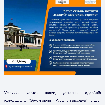
"Дэлхийн хортон шавж, устгалын өдөр”-ийг
тохиолдуулан “Эрүүл орчин - Аюулгүй ирээдүй” нэгдсэн