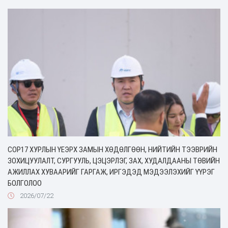
COP17 ХУРЛЫН ҮЕЭРХ ЗАМЫН ХӨДӨЛГӨӨН, НИЙТИЙН ТЭЭВРИЙН
ЗОХИЦУУЛАЛТ, СУРГУУЛЬ, ЦЭЦЭРЛЭГ, ЗАХ, ХУДАЛДААНЫ ТӨВИЙН
АЖИЛЛАХ ХУВААРИЙГ ГАРГАЖ, ИРГЭДЭД МЭДЭЭЛЭХИЙГ ҮҮРЭГ
БОЛГОЛОО
2026/07/22