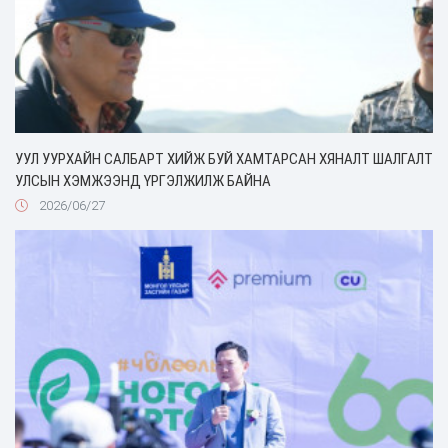
УУЛ УУРХАЙН САЛБАРТ ХИЙЖ БУЙ ХАМТАРСАН ХЯНАЛТ ШАЛГАЛТ
УЛСЫН ХЭМЖЭЭНД ҮРГЭЛЖИЛЖ БАЙНА
2026/06/27