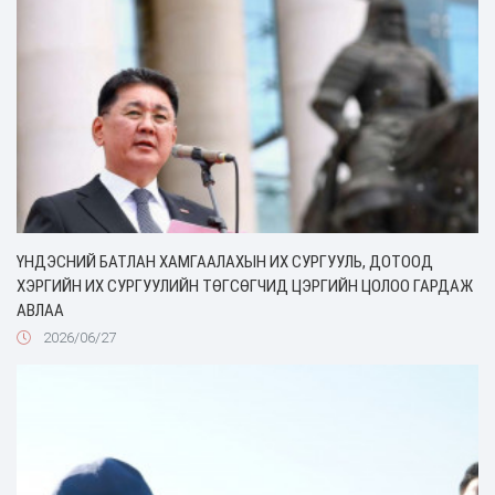
ҮНДЭСНИЙ БАТЛАН ХАМГААЛАХЫН ИХ СУРГУУЛЬ, ДОТООД
ХЭРГИЙН ИХ СУРГУУЛИЙН ТӨГСӨГЧИД ЦЭРГИЙН ЦОЛОО ГАРДАЖ
АВЛАА
2026/06/27