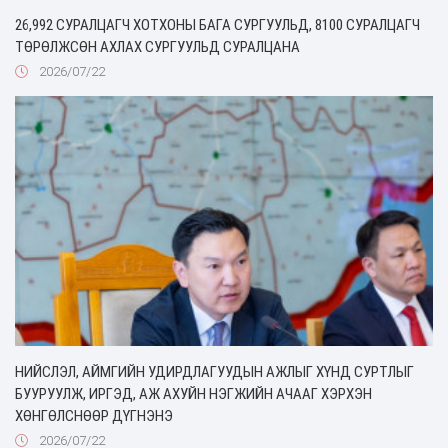
26,992 СУРАЛЦАГЧ ХОТХОНЫ БАГА СУРГУУЛЬД, 8100 СУРАЛЦАГЧ
ТӨРӨЛЖСӨН АХЛАХ СУРГУУЛЬД СУРАЛЦАНА
2026/07/22
НИЙСЛЭЛ, АЙМГИЙН УДИРДЛАГУУДЫН АЖЛЫГ ХҮНД СУРТЛЫГ
БУУРУУЛЖ, ИРГЭД, АЖ АХУЙН НЭГЖИЙН АЧААГ ХЭРХЭН
ХӨНГӨЛСНӨӨР ДҮГНЭНЭ
2026/07/22