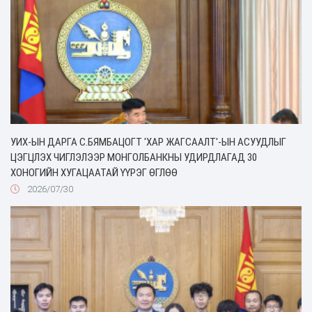
УИХ-ЫН ДАРГА С.БЯМБАЦОГТ 'ХАР ЖАГСААЛТ'-ЫН АСУУДЛЫГ
ЦЭГЦЛЭХ ЧИГЛЭЛЭЭР МОНГОЛБАНКНЫ УДИРДЛАГАД 30
ХОНОГИЙН ХУГАЦААТАЙ ҮҮРЭГ ӨГЛӨӨ
2026/07/30