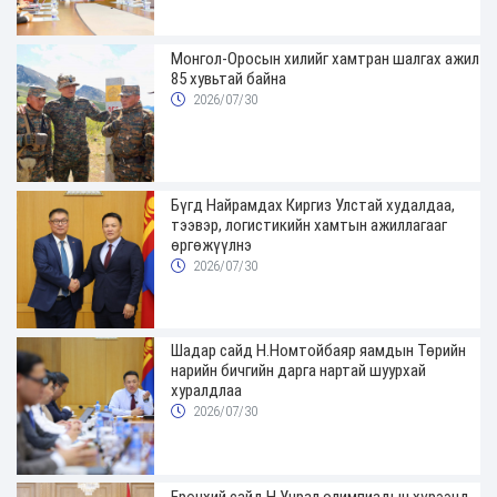
Монгол-Оросын хилийг хамтран шалгах ажил
85 хувьтай байна
2026/07/30
Бүгд Найрамдах Киргиз Улстай худалдаа,
тээвэр, логистикийн хамтын ажиллагааг
өргөжүүлнэ
2026/07/30
Шадар сайд Н.Номтойбаяр яамдын Төрийн
нарийн бичгийн дарга нартай шуурхай
хуралдлаа
2026/07/30