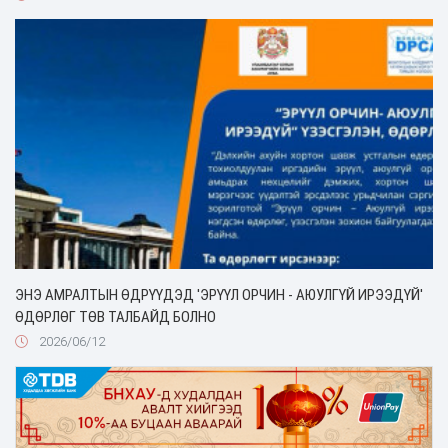
ЭНЭ АМРАЛТЫН ӨДРҮҮДЭД 'ЭРҮҮЛ ОРЧИН - АЮУЛГҮЙ ИРЭЭДҮЙ'
ӨДӨРЛӨГ ТӨВ ТАЛБАЙД БОЛНО
2026/06/12