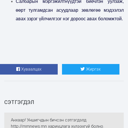
Салбарын мэргэжилтнүүдтэй биечлэн уулзаж,
өөрт тулгамдсан асуудлаар зөвлөгөө мэдээлэл
авах зэрэг үйлчилгээг нэг дороос авах боломжтой.
Хуваалцах
Жиргэх
СЭТГЭГДЭЛ
Анхаар! Уншигчдын бичсэн сэтгэгдэлд
http://mmnews.mn хариуцлага хүлээхгүй болно.