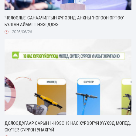
'ЧӨЛӨӨЛЬЕ' САНААЧИЛГЫН ХҮРЭЭНД АНХНЫ 'НОГООН ӨРТӨӨ'
БУЛГАН АЙМАГТ НЭЭГДЛЭЭ
2026/06/26
ДОЛООДУГААР САРЫН 1-НЭЭС 18 НАС ХҮРЭЭГҮЙ ХҮҮХЭД МОПЕД,
СКҮТЕР, СУРРОН УНАХГҮЙ