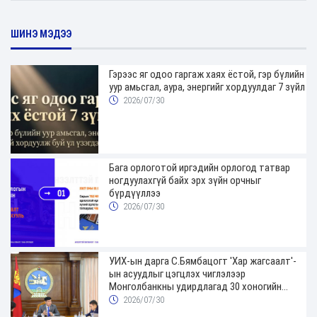
ШИНЭ МЭДЭЭ
Гэрээс яг одоо гаргаж хаях ёстой, гэр бүлийн
уур амьсгал, аура, энергийг хордуулдаг 7 зүйл
2026/07/30
Бага орлоготой иргэдийн орлогод татвар
ногдуулахгүй байх эрх зүйн орчныг
бүрдүүллээ
2026/07/30
УИХ-ын дарга С.Бямбацогт 'Хар жагсаалт'-
ын асуудлыг цэгцлэх чиглэлээр
Монголбанкны удирдлагад 30 хоногийн
хугацаатай үүрэг өглөө
2026/07/30