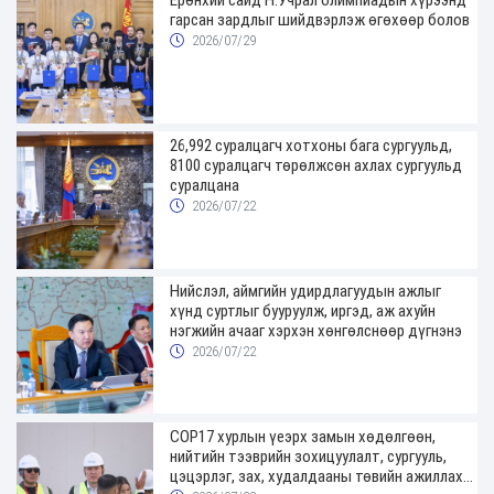
Ерөнхий сайд Н.Учрал олимпиадын хүрээнд
гарсан зардлыг шийдвэрлэж өгөхөөр болов
2026/07/29
26,992 суралцагч хотхоны бага сургуульд,
8100 суралцагч төрөлжсөн ахлах сургуульд
суралцана
2026/07/22
Нийслэл, аймгийн удирдлагуудын ажлыг
хүнд суртлыг бууруулж, иргэд, аж ахуйн
нэгжийн ачааг хэрхэн хөнгөлснөөр дүгнэнэ
2026/07/22
COP17 хурлын үеэрх замын хөдөлгөөн,
нийтийн тээврийн зохицуулалт, сургууль,
цэцэрлэг, зах, худалдааны төвийн ажиллах