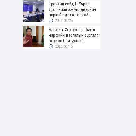
Ерөнхий сайд Н.Учрал
Далянийн аж үйлдвэрийн
паркийн дата төвтэй
танилцав
2026/06/25
Бээжин, Хөх хотын багш
нар хийн дасгалын сургалт
зохион байгууллаа
2026/06/15