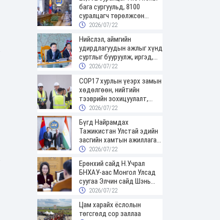
бага сургуульд, 8100
суралцагч төрөлжсөн
ахлах сургуульд суралцана
2026/07/22
Нийслэл, аймгийн
удирдлагуудын ажлыг хүнд
суртлыг бууруулж, иргэд,
аж ахуйн нэгжийн ачааг
2026/07/22
хэрхэн хөнгөлснөөр
COP17 хурлын үеэрх замын
дүгнэнэ
хөдөлгөөн, нийтийн
тээврийн зохицуулалт,
сургууль, цэцэрлэг, зах,
2026/07/22
худалдааны төвийн
Бүгд Найрамдах
ажиллах хуваарийг гаргаж,
Тажикистан Улстай эдийн
иргэдэд мэдээлэхийг үүрэг
засгийн хамтын ажиллагааг
болголоо
өргөжүүлнэ
2026/07/22
Ерөнхий сайд Н.Учрал
БНХАУ-аас Монгол Улсад
суугаа Элчин сайд Шэнь
Миньжюанийг хүлээн авч
2026/07/22
уулзав
Цам харайх ёслолын
төгсгөлд сор заллаа