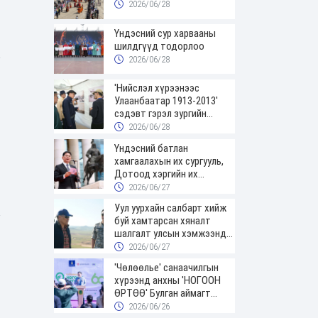
2026/06/28
Үндэсний сур харвааны
шилдгүүд тодорлоо
2026/06/28
'Нийслэл хүрээнээс
Улаанбаатар 1913-2013'
сэдэвт гэрэл зургийн
үзэсгэлэнгээр зочиллоо
2026/06/28
Үндэсний батлан
хамгаалахын их сургууль,
Дотоод хэргийн их
сургуулийн төгсөгчид
2026/06/27
цэргийн цолоо гардаж
Уул уурхайн салбарт хийж
авлаа
буй хамтарсан хяналт
шалгалт улсын хэмжээнд
үргэлжилж байна
2026/06/27
'Чөлөөлье' санаачилгын
хүрээнд анхны 'НОГООН
ӨРТӨӨ' Булган аймагт
нээгдлээ
2026/06/26