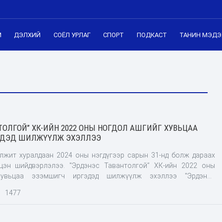
М
ДЭЛХИЙ
СОЁЛ УРЛАГ
СПОРТ
ПОДКАСТ
ТАНИН МЭДЭ
ТОЛГОЙ’’ ХК-ИЙН 2022 ОНЫ НОГДОЛ АШГИЙГ ХУВЬЦАА
ЭДЭД ШИЛЖҮҮЛЖ ЭХЭЛЛЭЭ
лжит хуралдаан 2024 оны нэгдүгээр сарын 31-нд болж дараах
цэн шийдвэрлэлээ. "Эрдэнэс Тавантолгой’’ ХК-ийн 2022 оны
хувьцаа эзэмшигч иргэдэд шилжүүлж эхэллээ "Эрдэнэс
ийн ногдол ашгийн талаар авах арга хэмжээний тухай Засгийн
1477
тоол гаргахаар шийдвэрлэлээ."Эрдэнэс Тавантолгой” ХК-ийн
 ажиллагааны үр дүнгээс ногдол ашиг хуваарилах эсэх асуудлыг
тогтоомжийн хүрээнд шийдвэрлэхийг тус компанийн Төлөөлөн