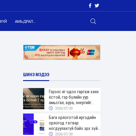
ХҮЙ
АМЬДРАЛ...
ШИНЭ МЭДЭЭ
Гэрээс яг одоо гаргаж хаях
ёстой, гэр бүлийн уур
амьсгал, аура, энергийг
хордуулдаг 7 зүйл
2026/07/30
Бага орлоготой иргэдийн
орлогод татвар
ногдуулахгүй байх эрх зүйн
орчныг бүрдүүллээ
2026/07/30