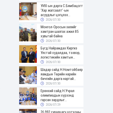
УИХ-ын дарга С.Бямбацогт
'Хар жагсаалт'-ын
асуудлыг цэгцлэх
чиглэлээр Монголбанкны
2026/07/30
удирдлагад 30 хоногийн
Монгол-Оросын хилийг
хугацаатай үүрэг өглөө
хамтран шалгах ажил 85
хувьтай байна
2026/07/30
Бүгд Найрамдах Киргиз
Улстай худалдаа, тээвэр,
логистикийн хамтын
ажиллагааг өргөжүүлнэ
2026/07/30
Шадар сайд Н.Номтойбаяр
яамдын Төрийн нарийн
бичгийн дарга нартай
шуурхай хуралдлаа
2026/07/30
Ерөнхий сайд Н.Учрал
олимпиадын хүрээнд
гарсан зардлыг
шийдвэрлэж өгөхөөр
2026/07/29
болов
26,992 суралцагч хотхоны