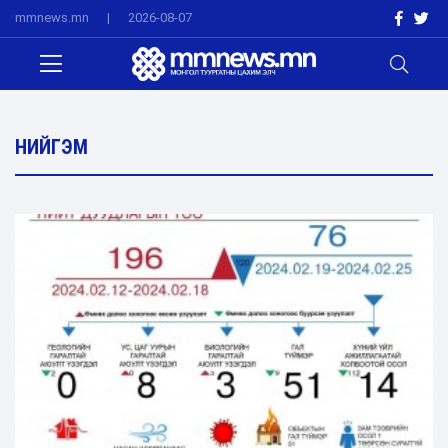
mmnews.mn
|
2026-08-07
НИЙГЭМ