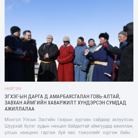
2.008.746 мал хорогдсон нь өмнөх оны мөн үетэй
харьцуулахад 85.9 хувиар өссөн байна. Энэ тоо цаашид ч
нэмэгдэнэ. Засгийн газар, УОК-ын шийдвэрээр 21 аймгийн
хэмжээнд 26.664 тн өвсийг 127.514 өрхөд, 10.526 тн
тэжээлийг 128.687 өрхөд тус тус хуваарилан олгоод байна”
хэмээн мэдээлэлдээ онцоллоо.Уулзалтад оролцогчид,
үйлдвэрийн үнээр өвс, тэжээлийг борлуулдаг ч дундын
зуучаар борлуулагчид үнийг 2-4 дахин нэмэгж худалдаалдаг нь
малчид худалдан авахад хүндрэл учруулдаг. Тиймээс цаашид
энэ тал дээр нэгдсэн зохион байгуулалтад орж, хэрэгцээт
шаардлагатай байгаа өвс, тэжээлийг үйлдвэрлэж, хамтран
ажиллахад бэлэн байгаа гэдгээ илэрхийлж, тулгамдаж байгаа
асуудал, шийдлийн талаар санал солилцсон юм.
НИЙГЭМ
ЗГХЭГ-ЫН ДАРГА Д.АМАРБАЯСГАЛАН ГОВЬ-АЛТАЙ,
ЗАВХАН АЙМГИЙН ХАВАРЖИЛТ ХҮНДЭРСЭН СУМДАД
АЖИЛЛАЛАА
Монгол Улсын Засгийн газрын зургаан сайдаар ахлуулсан
Шуурхай бүлэг зудын нөхцөл байдалтай аймгуудад ажиллаж,
улсын нөөцөөс гаргаж буй өвс тэжээлийг хүргэж байна.