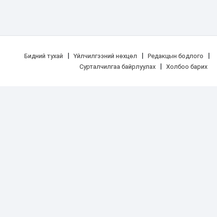
|
|
|
Бидний тухай
Үйлчилгээний нөхцөл
Редакцын бодлого
|
Сурталчилгаа байрлуулах
Холбоо барих