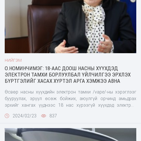
зөвлөхөөр тус тус ажиллаж байсан. Тэрбээр англи, румын,
орос, норвеги хэлтэй.Харин Нийслэлийн Засаг даргын
Нийгмийн хөгжил, бүтээн байгуулалтын бодлого хариуцсан
зөвлөх Ж.Энхжаргалан нь 2001 онд нийслэлийн 23-р дунд
сургууль, 2006 онд Компьютер техник, менежментийн
сургуулийг мэдээллийн системийн менежмент мэргэжлээр
төгссөн.Ажлын туршлагын тухайд 2005-2006 онд "М-Си-Эс
Электроникс" ХХК маркетингийн ажилтан, 2006-2007 онд
"Ivanhoe Mines” компанид IT мэргэжилтэн, 2009-2023 онд “Би
НИЙГЭМ
ар би” ХХК-д гүйцэтгэх захирал, 2019-2023 онд “Шинэ
О.НОМИНЧИМЭГ: 18-ААС ДООШ НАСНЫ ХҮҮХДЭД
Улаанбаатар баруун терминал” төслийн удирдагдагчаар тус
ЭЛЕКТРОН ТАМХИ БОРЛУУЛБАЛ ҮЙЛЧИЛГЭЭ ЭРХЛЭХ
тус ажилласан бөгөөд англи, орос хэлтэй юм.НЗДТГ-ЫН
БҮРТГЭЛИЙГ ХАСАХ ХҮРТЭЛ АРГА ХЭМЖЭЭ АВНА
ХЭВЛЭЛ МЭДЭЭЛЭЛ, ОЛОН НИЙТТЭЙ ХАРИЛЦАХ ХЭЛТЭС
Өсвөр насны хүүхдийн электрон тамхи /vape/-ны хэрэглээг
бууруулах, эрүүл өсөж бойжих, аюулгүй орчинд амьдрах
эрхийг хангах үүднээс 18 нас хүрээгүй хүүхдэд электрон
тамхи, түүний дагалдах хэрэгслийг худалдан борлуулахыг
2024/02/23
837
хориглох Нийслэлийн Засаг даргын захирамж өнгөрсөн оны
арванхоёрдугаар сард гарсан. Захирамжийн хэрэгжилтийг
хангах, цаашлаад хариуцлагын тогтолцоог сайжруулах
үүднээс Нийслэлийн нутаг дэвсгэрт худалдаа, үйлчилгээ