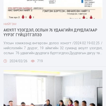
НИЙГЭМ
АЮУЛТ ҮЗЭГДЭЛ, ОСЛЫН 76 УДААГИЙН ДУУДЛАГААР
ҮҮРЭГ ГҮЙЦЭТГЭЛЭЭ
Улсын хэмжээнд өнгөрсөн долоо хоногт /2024.02.19-02.25 /
нийслэлийн 7 дүүрэг, 19 аймгийн 32 суманд аюулт үзэгдэл,
ослын 76 удаагийн дуудлага бүртгэгдлээ.Дуудлагын дагуу төв,
орон нутгийн Онцгой байдлын байгууллагын алба хаагчид
2024/02/26
719
үүрэг гүйцэтгэж, 2 иргэний амь насыг авран хамгаалсан.
Харин гамшиг, аюулт үзэгдлийн улмаас 2 хүн нас барж, 2 хүн
гэмтэж бэртсэн байна.Нийт дуудлагын 51 нь гал түймэр, 14 нь
хүний үйл ажиллагаатай холбоотой осол, 8нь ус, цаг уурын
гаралтай аюулт үзэгдэл, 3 нь биологийн гаралтай аюулт
үзэгдэл байна.