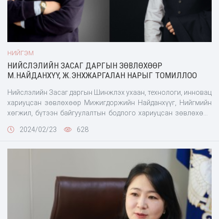
НИЙГЭМ
НИЙСЛЭЛИЙН ЗАСАГ ДАРГЫН ЗӨВЛӨХӨӨР
М.НАЙДАНХҮҮ, Ж.ЭНХЖАРГАЛАН НАРЫГ ТОМИЛЛОО
Нийслэлийн Засаг даргын Шинжлэх ухаан, технологи, инновац
хариуцсан зөвлөхөөр Мижигдоржийн Найданхүүг, Нийгмийн
хөгжил, бүтээн байгуулалтын бодлого хариуцсан зөвлөхөөр
Жадамбын Энхжаргаланг томиллоо.Нийслэлийн Засаг даргын
2024/02/23
628
Шинжлэх ухаан, технологи, инновац хариуцсан зөвлөх
М.Найданхүү нь 1987 онд нийслэлийн 12-р дунд сургууль, 1996
онд Румын улсын Бухарест хотын УАААШУИС-ийг Зоо-
инжинeр, cтатистикч, 2010 онд МУИС-ийн Хууль зүйн
сургуулийг Эрх зүйч мэргэжлээр төгсөж, 2014 онд Норвегийн
АШУИС-д Докторын зэрэг хамгаалсан.Ажлын туршлагын
тухайд 1996-2002 онд ХААИС-д багшилж, 2002-2024 онд
Норвегийн АШУИС-д эрдэм шинжилгээний ажилтан,
докторантур, судлаачаар, 2019 онд БСШУС-ын яамны сайдын