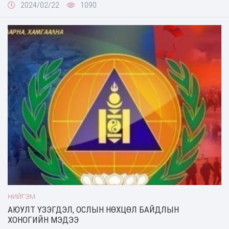
2024/02/22
1090
ээжүүд түгээмэл болжээ. 24-ийн цэцэрлэгт хүүхдээ өгснөөр
хүүхэд хурдан биеэ даана, хувцас эд хэрэглэлээ төвөггүй
хэрэглэж, өмсөж , тайлж сурна. Мөн хичээлүүдээ бие даагаад
хийчихдэг болно. За бусад нь гэвэл, 24-ийн хүүхдүүд шөнө маш
их уйлдаг. Нэг нь уйлахад бусад нь дагаж уйлдаг. Зарим нь
орондоо өдөр бүр шээнэ. Уйлж байгаа ганц шалтгаан нь аав
ээж , гэр бүлээ санасан нь тэр. "Санаад байна аа нэг залгаад
өгөөч багшаа, нэгхэн утсаар ярьчихъя л даа багшаа" гэж
гуйна. За тэгээд 5 дахь өдөр болно. Бүгд гэр лүүгээ явна гээд
бөөн баяр хөөр догдлол байдаг. Гэвч 5 өдөр байлгачихаад нэг
өдөр эрт ирээд авчихаж чаддаггүй хүмүүс бас байдаг. Найзууд
нь ар араасаа гэр лүүгээ яваад л байдаг , яг нөгөө уйлдаг,
уцаарладаг хүүхдүүдийн аав ээжүүд нь байхгүй алга болчихно.
Багш бид нар бол хүүхдүүдийнхээ төлөө өдөр шөнөгүй л
хараад сууна. Бид нарын ажил, сууж сайн харах ёстой. Зарим
нэгэн хүүхдүүд зүүдлээд босоод явдаг учраас хараа салгаж
болохгүй. Яагаад аав ээжүүд маань хүүхдээ өөрөөсөө ингэж
түлхээд байдаг юм бэ. Нэг мэдэхэд л том болцгооно шүү дээ.
НИЙГЭМ
Мөнхөд хажууд чинь жаахнаараа , нялхаараа байхгүй учраас
АЮУЛТ ҮЗЭГДЭЛ, ОСЛЫН НӨХЦӨЛ БАЙДЛЫН
нэг өдөр ч гэсэн хүүхдээ хайраар битгий дутаа л даа.
ХОНОГИЙН МЭДЭЭ
Хүүхдүүдээ хараад өрөвдсөн багш... Хүүхдүүд минь хажууд