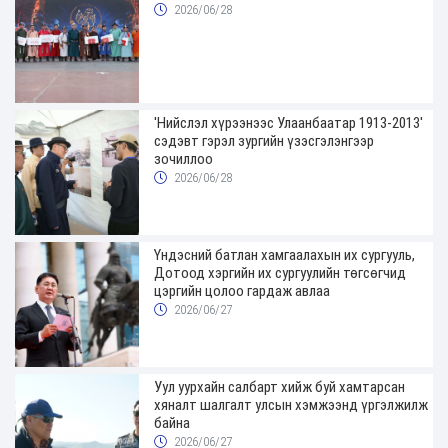
2026/06/28
'Нийслэл хүрээнээс Улаанбаатар 1913-2013'
сэдэвт гэрэл зургийн үзэсгэлэнгээр
зочиллоо
2026/06/28
Үндэсний батлан хамгаалахын их сургууль,
Дотоод хэргийн их сургуулийн төгсөгчид
цэргийн цолоо гардаж авлаа
2026/06/27
Уул уурхайн салбарт хийж буй хамтарсан
хяналт шалгалт улсын хэмжээнд үргэлжилж
байна
2026/06/27