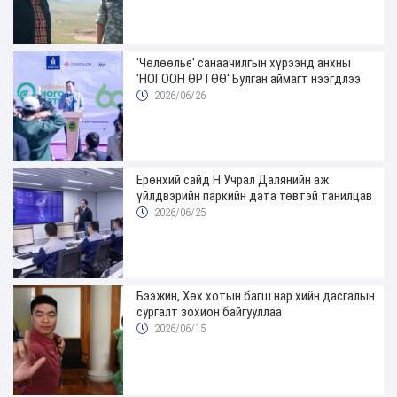
'Чөлөөлье' санаачилгын хүрээнд анхны
'НОГООН ӨРТӨӨ' Булган аймагт нээгдлээ
2026/06/26
Ерөнхий сайд Н.Учрал Далянийн аж
үйлдвэрийн паркийн дата төвтэй танилцав
2026/06/25
Бээжин, Хөх хотын багш нар хийн дасгалын
сургалт зохион байгууллаа
2026/06/15