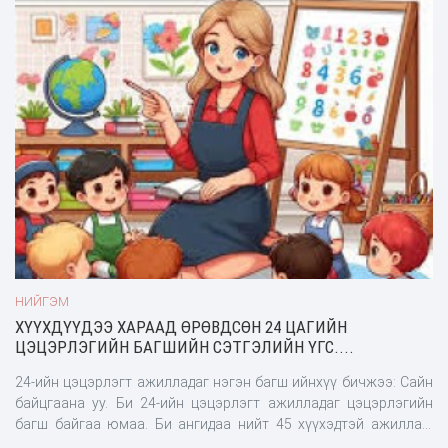
шийдвэрлэсэн. Мөн аймгийн эрүүл мэндийн салбарт
Дэнжийн мянга орчмын 10 байршлын 25 км орчим газрын
автомашин олгох асуудлыг Засгийн газрын хуралдаанд
мөсийг зөөж тээвэрлэхээр төлөвлөөд буй.
оруулж хэлэлцүүлнэ гэдгийг ЗГХЭГ-ын дарга Д.Амарбаясгалан
онцоллоо.
НИЙГЭМ
ХҮҮХДҮҮДЭЭ ХАРААД ӨРӨВДСӨН 24 ЦАГИЙН
ЦЭЦЭРЛЭГИЙН БАГШИЙН СЭТГЭЛИЙН ҮГС....
24-ийн цэцэрлэгт ажилладаг нэгэн багш ийнхүү бичжээ: Сайн
байцгаана уу. Би 24-ийн цэцэрлэгт ажилладаг цэцэрлэгийн
багш байгаа юмаа. Би ангидаа нийт 45 хүүхэдтэй ажиллаж
байна. 24-ийн цэцэрлэгт хүүхдээ явуулах сонирхолтой аав