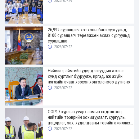
2026/07/29
авсан. Тус аймгийн Онцгой байдлын газрын Бор-Өндөр сум
дахь Гал түймэр унтраах, аврах 49 дүгээр ангийн алба хаагчид
40 км замыг туулан 07:35 цагт очиход иргэн М-ын “Toyota
Prius-20” загварын суудлын автомашин цасанд суусан
байсныг 20 минут ажиллаж татан гаргасан.ОНЦГОЙ БАЙДЛЫН
26,992 суралцагч хотхоны бага сургуульд,
8100 суралцагч төрөлжсөн ахлах сургуульд
ЕРӨНХИЙ ГАЗАР
суралцана
2026/07/22
Нийслэл, аймгийн удирдлагуудын ажлыг
хүнд суртлыг бууруулж, иргэд, аж ахуйн
нэгжийн ачааг хэрхэн хөнгөлснөөр дүгнэнэ
2026/07/22
COP17 хурлын үеэрх замын хөдөлгөөн,
нийтийн тээврийн зохицуулалт, сургууль,
цэцэрлэг, зах, худалдааны төвийн ажиллах
хуваарийг гаргаж, иргэдэд мэдээлэхийг
2026/07/22
үүрэг болголоо