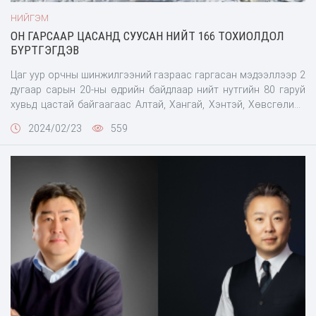
НИЙГЭМ
ОН ГАРСААР ЦАСАНД СУУСАН НИЙТ 166 ТОХИОЛДОЛ
БҮРТГЭГДЭВ
Цаг уур орчны шинжилгээний газраас гаргасан мэдээллээр 2
дугаар сарын 20-ны өдрийн байдлаар нийт нутгийн 80 гаруй
хувьд цастай байгаагаас Алтай, Хангай, Хэнтэй, Хөвсгөлийн
уулархаг нутаг, Хан Хөхий, Хантайшир, Монголын Дорнод тал
2024/02/23
559
болон говийн нутгийн зарим хэсгээр 10-51 см, бусад нутагт 1-
9 см, хунгарлаж шуурсан газартаа 80 см, гуу жалгандаа 100 см
хүртэл зузаан цастай байна. Цаг үеийн нөхцөл байдалтай
холбоотойгоор хол ойрын замд гарч байгаа иргэд цасанд
суусан дуудлага Онцгой байдлын байгууллагад тогтмол
бүртгэгдэж байна. Он гарсаар цасанд суусан нийт 166
тохиолдол бүртгэгдэж, төв орон нутгийн Онцгой байдлын
байгууллагын алба хаагчид үүрэг гүйцэтгэн, 2487 иргэний /
том хүн 2179, хүүхэд 308/ аюулгүй байдлыг хангаж, 613
тээврийн хэрэгслийг татан гаргалаа.Иймд иргэд хол, ойрын
замд гарахдаа зорчигчдын аюулгүй байдлыг хангаж, дулаан
хувцас хэрэглэл, техникийн бүрэн бүтэн байдлыг хангахыг
Онцгой байдлын ерөнхий газраас анхааруулж байна.