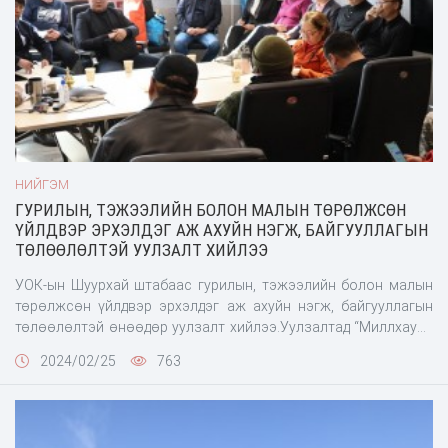
НИЙГЭМ
ГУРИЛЫН, ТЭЖЭЭЛИЙН БОЛОН МАЛЫН ТӨРӨЛЖСӨН
ҮЙЛДВЭР ЭРХЭЛДЭГ АЖ АХУЙН НЭГЖ, БАЙГУУЛЛАГЫН
ТӨЛӨӨЛӨЛТЭЙ УУЛЗАЛТ ХИЙЛЭЭ
УОК-ын Шуурхай штабаас гурилын, тэжээлийн болон малын
төрөлжсөн үйлдвэр эрхэлдэг аж ахуйн нэгж, байгууллагын
төлөөлөлтэй өнөөдөр уулзалт хийлээ.Уулзалтад “Миллхаус”,
“Улаанбаатар гурил”, “Баялаг фийд”, “Ашигт фийд”, “Агро фийд”,
2024/02/25
763
“Майнд тэч”, “Протейн”, “Хөвсгөл алтан дуулга” ХХК зэрэг
байгууллагын 20 гаруй удирдлага, холбогдох албан
тушаалтнууд оролцсон юм.Энэ үеэр бригадын генерал
Б.Ууганбаяр, улсын хэмжээнд энэ сарын 23-ны байдлаар