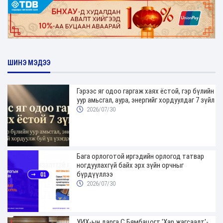
ШИНЭ МЭДЭЭ
Гэрээс яг одоо гаргаж хаях ёстой, гэр бүлийн
уур амьсгал, аура, энергийг хордуулдаг 7 зүйл
2026/07/30
Бага орлоготой иргэдийн орлогод татвар
ногдуулахгүй байх эрх зүйн орчныг
бүрдүүллээ
2026/07/30
УИХ-ын дарга С.Бямбацогт 'Хар жагсаалт'-