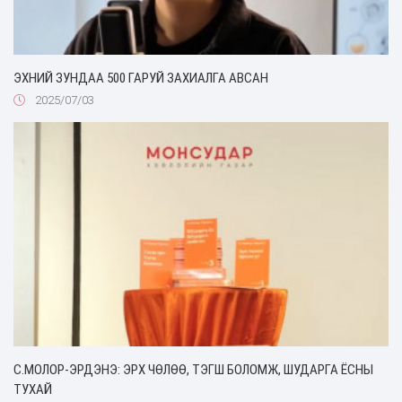
ЭХНИЙ ЗУНДАА 500 ГАРУЙ ЗАХИАЛГА АВСАН
2025/07/03
C.МОЛОР-ЭРДЭНЭ: ЭРХ ЧӨЛӨӨ, ТЭГШ БОЛОМЖ, ШУДАРГА ЁСНЫ
ТУХАЙ