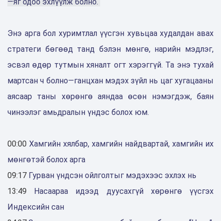
—яг одоо эхлүүлж болно. ‎
Энэ арга бол хуримтлал үүсгэн хувьцаа худалдан авах
стратеги бөгөөд ‎танд бэлэн мөнгө, нарийн мэдлэг,
эсвэл өдөр тутмын хяналт огт ‎хэрэггүй. Та энэ тухай
мартсан ч болно—ганцхан мэдэх зүйл нь цаг ‎хугацааны
аясаар таны хөрөнгө аяндаа өсөн нэмэгдэж, баян
чинээлэг ‎амьдралын үндэс болох юм. ‎
00:00
Хамгийн хялбар, хамгийн найдвартай, хамгийн их
мөнгөтэй ‎‎болох арга
09:17
Гурван үндсэн ойлголтыг мэдэхээс эхлэх нь ‎
13:49
Насаараа идээд дуусахгүй хөрөнгө үүсгэх
Индексийн сан‎