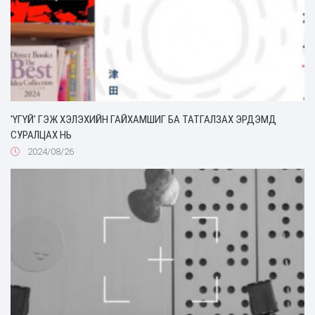
'ҮГҮЙ' ГЭЖ ХЭЛЭХИЙН ГАЙХАМШИГ БА ТАТГАЛЗАХ ЭРДЭМД
СУРАЛЦАХ НЬ‎
2024/08/26