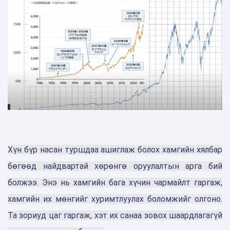
Хүн бүр насан туршдаа ашиглаж болох ‎хамгийн хялбар
бөгөөд найдвартай хөрөнгө оруулалтын арга бий
‎болжээ. Энэ нь хамгийн бага хүчин чармайлт гаргаж,
хамгийн их ‎мөнгийг хуримтлуулах боломжийг олгоно.
Та зориуд цаг гаргаж, хэт их ‎санаа зовох шаардлагагүй