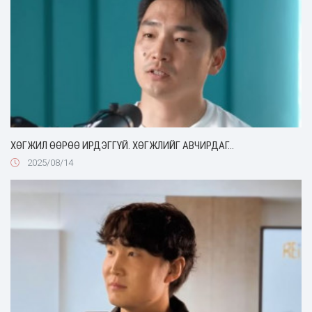
ХӨГЖИЛ ӨӨРӨӨ ИРДЭГГҮЙ. ХӨГЖЛИЙГ АВЧИРДАГ...
2025/08/14