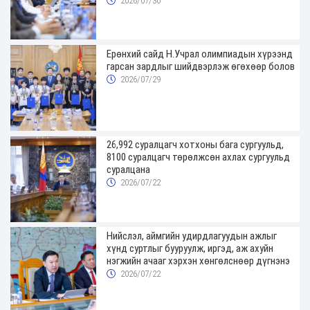
2026/07/30
Ерөнхий сайд Н.Учрал олимпиадын хүрээнд
гарсан зардлыг шийдвэрлэж өгөхөөр болов
2026/07/29
26,992 суралцагч хотхоны бага сургуульд,
8100 суралцагч төрөлжсөн ахлах сургуульд
суралцана
2026/07/22
Нийслэл, аймгийн удирдлагуудын ажлыг
хүнд суртлыг бууруулж, иргэд, аж ахуйн
нэгжийн ачааг хэрхэн хөнгөлснөөр дүгнэнэ
2026/07/22