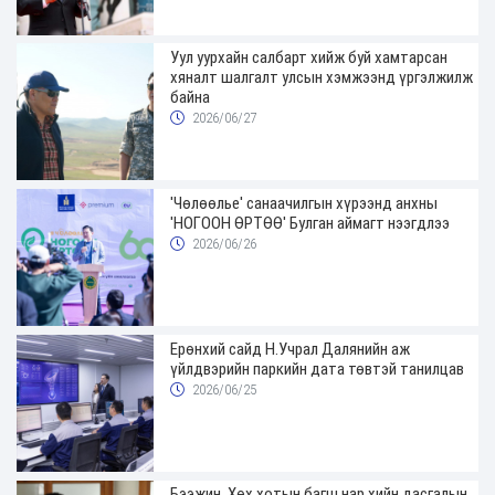
Уул уурхайн салбарт хийж буй хамтарсан
хяналт шалгалт улсын хэмжээнд үргэлжилж
байна
2026/06/27
'Чөлөөлье' санаачилгын хүрээнд анхны
'НОГООН ӨРТӨӨ' Булган аймагт нээгдлээ
2026/06/26
Ерөнхий сайд Н.Учрал Далянийн аж
үйлдвэрийн паркийн дата төвтэй танилцав
2026/06/25
Бээжин, Хөх хотын багш нар хийн дасгалын