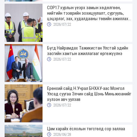
COP17 хурлын үеэрх замын хөдөлгөөн,
нийтийн тээврийн зохицуулалт, сургууль,
цэцэрлэг, зах, худалдааны төвийн ажиллах
хуваарийг гаргаж, иргэдэд мэдээлэхийг
2026/07/22
үүрэг болголоо
Бүгд Найрамдах Тажикистан Улстай эдийн
засгийн хамтын ажиллагааг өргөжүүлнэ
2026/07/22
Ерөнхий сайд Н.Учрал БНХАУ-аас Монгол
Улсад суугаа Элчин сайд Шэнь Миньжюанийг
хүлээн авч уулзав
2026/07/22
Цам харайх ёслолын төгсгөлд сор заллаа
2026/06/28