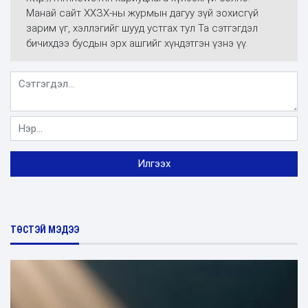
Манай сайт ХХЗХ-ны журмын дагуу зүй зохисгүй
зарим үг, хэллэгийг шууд устгах тул Та сэтгэгдэл
бичихдээ бусдын эрх ашгийг хүндэтгэн үзнэ үү.
ТӨСТЭЙ МЭДЭЭ