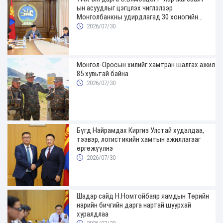
ын асуудлыг цэгцлэх чиглэлээр
Монголбанкны удирдлагад 30 хоногийн
хугацаатай үүрэг өглөө
2026/07/30
Монгол-Оросын хилийг хамтран шалгах ажил
85 хувьтай байна
2026/07/30
Бүгд Найрамдах Киргиз Улстай худалдаа,
тээвэр, логистикийн хамтын ажиллагааг
өргөжүүлнэ
2026/07/30
Шадар сайд Н.Номтойбаяр яамдын Төрийн
нарийн бичгийн дарга нартай шуурхай
хуралдлаа