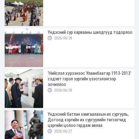
Үндэсний сур харвааны шилдгүүд тодорлоо
2026/06/28
'Нийслэл хүрээнээс Улаанбаатар 1913-2013'
сэдэвт гэрэл зургийн үзэсгэлэнгээр
зочиллоо
2026/06/28
Үндэсний батлан хамгаалахын их сургууль,
Дотоод хэргийн их сургуулийн төгсөгчид
цэргийн цолоо гардаж авлаа
2026/06/27