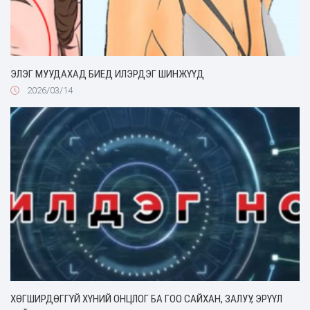
ЭЛЭГ МУУДАХАД БИЕД ИЛЭРДЭГ ШИНЖҮҮД
2026/03/14
ХӨГШИРДӨГГҮЙ ХҮНИЙ ОНЦЛОГ БА ГОО САЙХАН, ЗАЛУУ, ЭРҮҮЛ