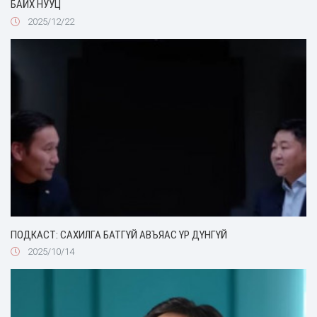
БАЙХ НУУЦ
2025/12/22
ПОДКАСТ: САХИЛГА БАТГҮЙ АВЪЯАС ҮР ДҮНГҮЙ
2025/10/14