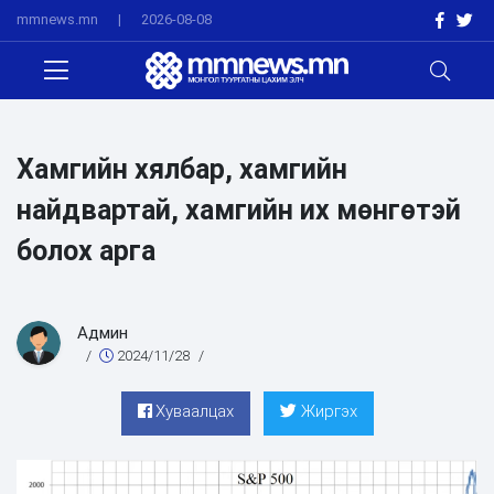
mmnews.mn
|
2026-08-08
Хамгийн хялбар, хамгийн
найдвартай, хамгийн их мөнгөтэй
‎‎болох арга
Админ
/
2024/11/28
/
Хуваалцах
Жиргэх