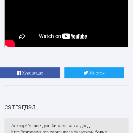
Хуваалцах
Жиргэх
СЭТГЭГДЭЛ
Анхаар! Уншигчдын бичсэн сэтгэгдэлд
http://mmnews.mn хариуцлага хүлээхгүй болно.