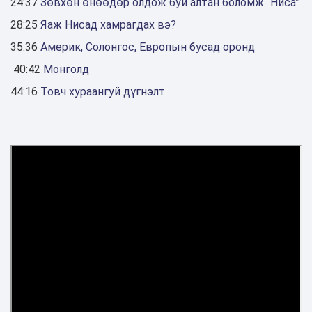
24:37
Зөвхөн өнөөдөр олдож буй алтан боломж “Ниса”‎
28:25
Яаж Нисад хамрагдах вэ?‎
35:36
Америк, Солонгос, Европын бусад оронд ‎
‎
40:42
Монголд ‎
44:16
Товч хураангуй‎ дүгнэлт