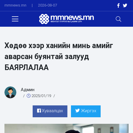
mmnews.mn
|
2026-08-07
Хөдөө хээр ханийн минь амийг
аварсан буянтай залууд
БАЯРЛАЛАА
Админ
/
2025/01/19
/
Хуваалцах
Жиргэх