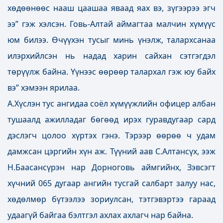
хөдөөнөөс нааш цаашаа яваад яах вэ, зүгээрээ эгч
ээ” гэж хэлсэн. Говь-Алтай аймагтаа малчин хүмүүс
юм билээ. Өчүүхэн тусыг минь үнэлж, талархсанаа
илэрхийлсэн нь надад харин сайхан сэтгэгдэл
төрүүлж байна. Үүнээс өөрөөр талархал гэж юу байх
вэ” хэмээн ярилаа.
А.Хүслэн тус ангидаа соёл хүмүүжлийн офицер албан
тушаалд ажилладаг бөгөөд ирэх гуравдугаар сард
дэслэгч цолоо хүртэх гэнэ. Тэрээр өөрөө ч удам
дамжсан цэргийн хүн аж. Түүний аав С.Алтансүх, ээж
Н.Баасансүрэн нар Дорноговь аймгийнх, Зэвсэгт
хүчний 065 дугаар ангийн тусгай салбарт залуу нас,
хөдөлмөр бүтээлээ зориулсан, тэтгэвэртээ гараад
удаагүй байгаа бэлтгэл ахлах ахлагч нар байна.