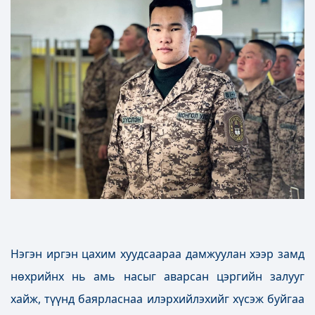
Нэгэн иргэн цахим хуудсаараа дамжуулан хээр замд
нөхрийнх нь амь насыг аварсан цэргийн залууг
хайж, түүнд баярласнаа илэрхийлэхийг хүсэж буйгаа