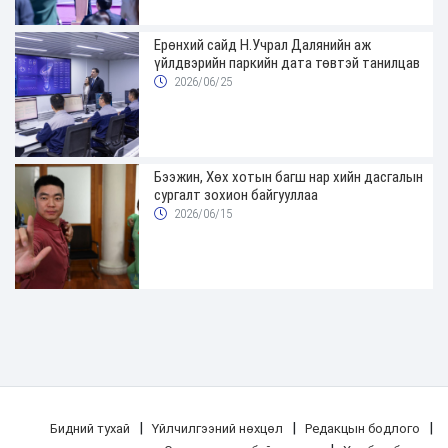
Ерөнхий сайд Н.Учрал Далянийн аж
үйлдвэрийн паркийн дата төвтэй танилцав
2026/06/25
Бээжин, Хөх хотын багш нар хийн дасгалын
сургалт зохион байгууллаа
2026/06/15
|
|
|
Бидний тухай
Үйлчилгээний нөхцөл
Редакцын бодлого