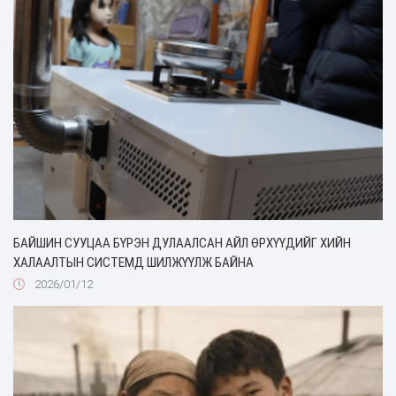
БАЙШИН СУУЦАА БҮРЭН ДУЛААЛСАН АЙЛ ӨРХҮҮДИЙГ ХИЙН
ХАЛААЛТЫН СИСТЕМД ШИЛЖҮҮЛЖ БАЙНА
2026/01/12