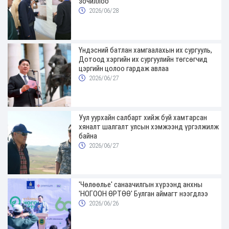
зочиллоо
2026/06/28
Үндэсний батлан хамгаалахын их сургууль,
Дотоод хэргийн их сургуулийн төгсөгчид
цэргийн цолоо гардаж авлаа
2026/06/27
Уул уурхайн салбарт хийж буй хамтарсан
хяналт шалгалт улсын хэмжээнд үргэлжилж
байна
2026/06/27
'Чөлөөлье' санаачилгын хүрээнд анхны
'НОГООН ӨРТӨӨ' Булган аймагт нээгдлээ
2026/06/26