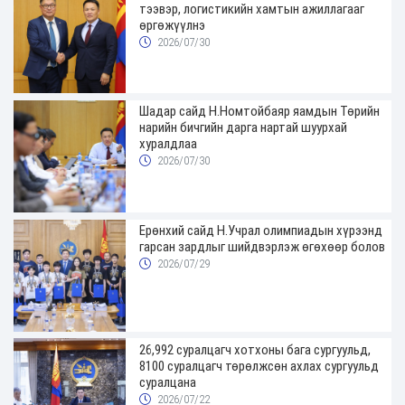
тээвэр, логистикийн хамтын ажиллагааг
өргөжүүлнэ
2026/07/30
Шадар сайд Н.Номтойбаяр яамдын Төрийн
нарийн бичгийн дарга нартай шуурхай
хуралдлаа
2026/07/30
Ерөнхий сайд Н.Учрал олимпиадын хүрээнд
гарсан зардлыг шийдвэрлэж өгөхөөр болов
2026/07/29
26,992 суралцагч хотхоны бага сургуульд,
8100 суралцагч төрөлжсөн ахлах сургуульд
суралцана
2026/07/22