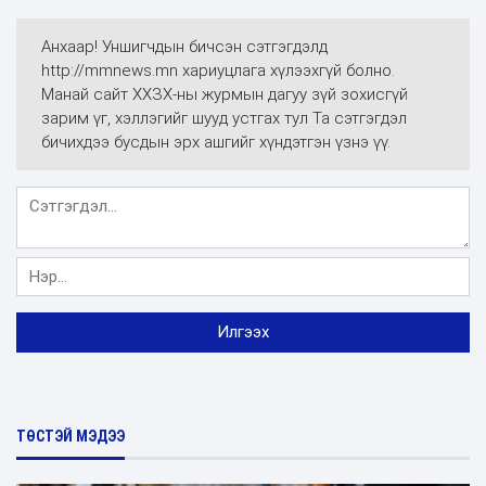
Анхаар! Уншигчдын бичсэн сэтгэгдэлд
http://mmnews.mn хариуцлага хүлээхгүй болно.
Манай сайт ХХЗХ-ны журмын дагуу зүй зохисгүй
зарим үг, хэллэгийг шууд устгах тул Та сэтгэгдэл
бичихдээ бусдын эрх ашгийг хүндэтгэн үзнэ үү.
ТӨСТЭЙ МЭДЭЭ