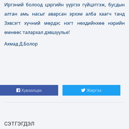
Иргэний болоод цэргийн үүргээ гүйцэтгэж, бусдын
алтан амь насыг аварсан эрхэм алба хаагч танд
Зэвсэгт хүчний мөрдэс нэгт нөхдийнхөө нэрийн
өмнөөс талархал дэвшүүлье!
Ахмад Д.Болор
Хуваалцах
Жиргэх
СЭТГЭГДЭЛ