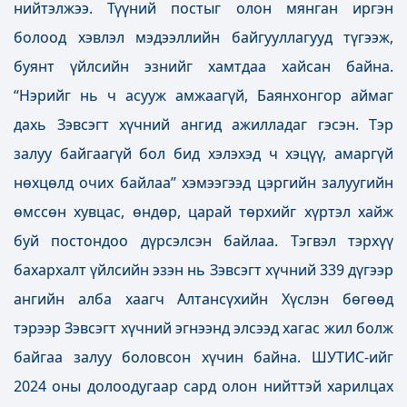
нийтэлжээ. Түүний постыг олон мянган иргэн
болоод хэвлэл мэдээллийн байгууллагууд түгээж,
буянт үйлсийн эзнийг хамтдаа хайсан байна.
“Нэрийг нь ч асууж амжаагүй, Баянхонгор аймаг
дахь Зэвсэгт хүчний ангид ажилладаг гэсэн. Тэр
залуу байгаагүй бол бид хэлэхэд
ч хэцүү, амаргүй
нөхцөлд очих байлаа” хэмээгээд цэргийн залуугийн
өмссөн хувцас, өндөр, царай төрхийг хүртэл хайж
буй постондоо дүрсэлсэн байлаа. Тэгвэл тэрхүү
бахархалт үйлсийн эзэн нь Зэвсэгт хүчний 339 дүгээр
ангийн алба хаагч Алтансүхийн Хүслэн бөгөөд
тэрээр Зэвсэгт хүчний эгнээнд элсээд хагас жил болж
байгаа залуу боловсон хүчин байна. ШУТИС-ийг
2024 оны долоодугаар сард олон нийттэй харилцах