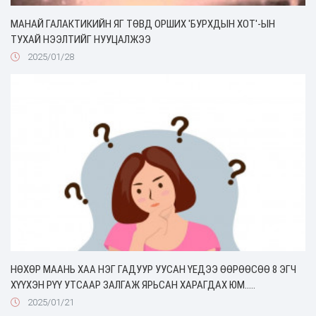
МАНАЙ ГАЛАКТИКИЙН ЯГ ТӨВД ОРШИХ 'БУРХДЫН ХОТ'-ЫН
ТУХАЙ НЭЭЛТИЙГ НУУЦАЛЖЭЭ
2025/01/28
НӨХӨР МААНЬ ХАА НЭГ ГАДУУР УУСАН ҮЕДЭЭ ӨӨРӨӨСӨӨ 8 ЭГЧ
ХҮҮХЭН РҮҮ УТСААР ЗАЛГАЖ ЯРЬСАН ХАРАГДАХ ЮМ.....
2025/01/21