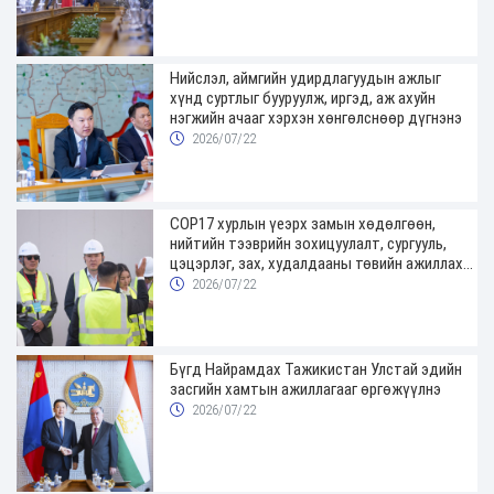
Нийслэл, аймгийн удирдлагуудын ажлыг
хүнд суртлыг бууруулж, иргэд, аж ахуйн
нэгжийн ачааг хэрхэн хөнгөлснөөр дүгнэнэ
2026/07/22
COP17 хурлын үеэрх замын хөдөлгөөн,
нийтийн тээврийн зохицуулалт, сургууль,
цэцэрлэг, зах, худалдааны төвийн ажиллах
хуваарийг гаргаж, иргэдэд мэдээлэхийг
2026/07/22
үүрэг болголоо
Бүгд Найрамдах Тажикистан Улстай эдийн
засгийн хамтын ажиллагааг өргөжүүлнэ
2026/07/22