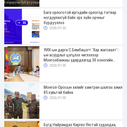
Бага орлоготой иргэдийн орлогод татвар
ногдуулахгүй байх эрх зүйн орчныг
бүрдүүллээ
2026/07/30
УИХ-ын дарга С.Бямбацогт 'Хар жагсаалт'-
ын асуудлыг цэгцлэх чиглэлээр
Монголбанкны удирдлагад 30 хоногийн
хугацаатай үүрэг өглөө
2026/07/30
Монгол-Оросын хилийг хамтран шалгах ажил
85 хувьтай байна
2026/07/30
Бүгд Найрамдах Киргиз Улстай худалдаа,