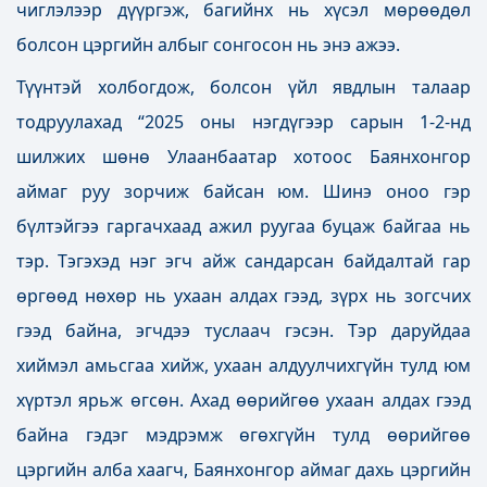
чиглэлээр дүүргэж, багийнх нь хүсэл мөрөөдөл
болсон цэргийн албыг сонгосон нь энэ ажээ.
Түүнтэй холбогдож, болсон үйл явдлын талаар
тодруулахад “2025 оны нэгдүгээр сарын 1-2-нд
шилжих шөнө Улаанбаатар хотоос Баянхонгор
аймаг руу зорчиж байсан юм. Шинэ оноо гэр
бүлтэйгээ гаргачхаад ажил руугаа буцаж байгаа нь
тэр. Тэгэхэд нэг эгч айж сандарсан байдалтай гар
өргөөд нөхөр нь ухаан алдах гээд, зүрх нь зогсчих
гээд байна, эгчдээ туслаач гэсэн. Тэр даруйдаа
хиймэл амьсгаа хийж, ухаан алдуулчихгүйн тулд юм
хүртэл ярьж өгсөн. Ахад өөрийгөө ухаан алдах гээд
байна гэдэг мэдрэмж өгөхгүйн тулд өөрийгөө
цэргийн алба хаагч, Баянхонгор аймаг дахь цэргийн