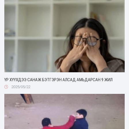
ҮР ХҮҮХДЭЭ САНАЖ БЭТГЭРЭН АЛСАД АМЬДАРСАН 9 ЖИЛ
2025/05/22