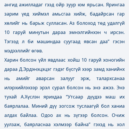
ангид ажилладаг гээд ойр зуур юм ярьсан. Ярингаа
зарим үед хиймэл амьсгаа хийж, бадайрсан гар
хөлийг нь барьж сулласан. Аз болоход төд удалгүй
10 гаруй минутын дараа эмнэлгийнхэн ч ирсэн.
Тэгээд л би машиндаа суугаад явсан даа” гэсэн
мэдээллийг өгөв.
Харин болсон үйл явдлаас хойш 10 гаруй хоногийн
дараа Д.Эрдэнэцэцэг гэдэг бүсгүй хээр замд ханийнх
нь амийг аварсан залууг эрж, талархсанаа
илэрхийлэхээр эрэл сурал болсон нь энэ ажээ. Энэ
тухай А.Хүслэн ярихдаа “Утсаар дүүдээ маш их
баярлалаа. Миний дүү зогсож туслаагүй бол ханиа
алдах байлаа. Одоо ах нь зүгээр болсон. Очиж
уулзаж, баярласнаа хэлмээр байна” гэхэд нь хол