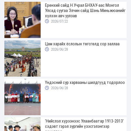
Ерөнхий сайд Н.Учрал БНХАУ-аас Монгол
Улсад суугаа Элчин сайд Шэнь Миньжюанийг
хүлээн авч уулзав
2026/07/22
Цам харайх ёслолын төгсгөлд сор заллаа
2026/06/28
Үндэсний сур харвааны шилдгүүд тодорлоо
2026/06/28
'Нийслэл хүрээнээс Улаанбаатар 1913-2013'
сэдэвт гэрэл зургийн үзэсгэлэнгээр