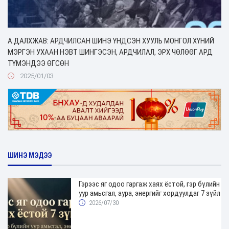
А.ДАЛХЖАВ: АРДЧИЛСАН ШИНЭ ҮНДСЭН ХУУЛЬ МОНГОЛ ХҮНИЙ
МЭРГЭН УХААН НЭВТ ШИНГЭСЭН, АРДЧИЛАЛ, ЭРХ ЧӨЛӨӨГ АРД
ТҮМЭНДЭЭ ӨГСӨН
2025/01/03
ШИНЭ МЭДЭЭ
Гэрээс яг одоо гаргаж хаях ёстой, гэр бүлийн
уур амьсгал, аура, энергийг хордуулдаг 7 зүйл
2026/07/30