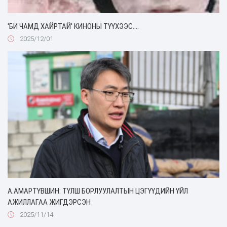
'БИ ЧАМД ХАЙРТАЙ' КИНОНЫ ТҮҮХЭЭС....
2025/12/01
А.АМАРТҮВШИН: ТҮЛШ БОРЛУУЛАЛТЫН ЦЭГҮҮДИЙН ҮЙЛ
АЖИЛЛАГАА ЖИГДЭРСЭН
2025/11/14