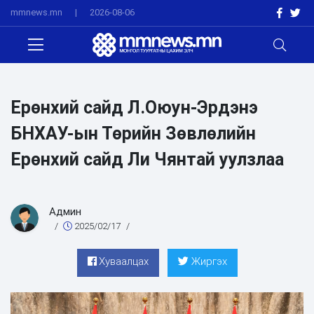
mmnews.mn
|
2026-08-06
Ерөнхий сайд Л.Оюун-Эрдэнэ
БНХАУ-ын Төрийн Зөвлөлийн
Ерөнхий сайд Ли Чянтай уулзлаа
Админ
/
2025/02/17
/
Хуваалцах
Жиргэх