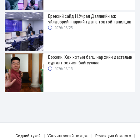
Ерөнхий сайд Н.Учрал Далянийн аж
үйлдвэрийн паркийн дата төвтэй танилцав
2026/06/25
Бээжин, Хөх хотын багш нар хийн дасгалын
сургалт зохион байгууллаа
2026/06/15
|
|
|
Бидний тухай
Үйлчилгээний нөхцөл
Редакцын бодлого