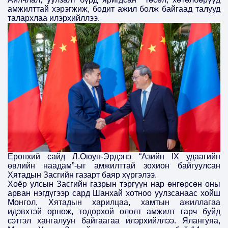
амжилттай хэрэгжиж, бодит ажил болж байгаад талууд
талархлаа илэрхийллээ.
Ерөнхий сайд Л.Оюун-Эрдэнэ “Азийн
IX удаагийн
өвлийн наадам
”-ыг амжилттай зохион байгуулсан
Хятадын Засгийн газарт баяр хүргэлээ.
Хоёр улсын Засгийн газрын тэргүүн нар өнгөрсөн оны
арван нэгдүгээр сард Шанхай хотноо уулзсанаас хойш
Монгол, Хятадын харилцаа, хамтын ажиллагаа
идэвхтэй өрнөж, тодорхой ололт амжилт гарч буйд
сэтгэл хангалуун байгаагаа илэрхийллээ. Ялангуяа,