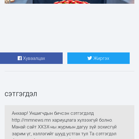
Хуваалцах
Жиргэх
СЭТГЭГДЭЛ
Анхаар! Уншигчдын бичсэн сэтгэгдэлд
http://mmnews.mn хариуцлага хүлээхгүй болно.
Манай сайт ХХЗХ-ны журмын дагуу зүй зохисгүй
зарим үг, хэллэгийг шууд устгах тул Та сэтгэгдэл