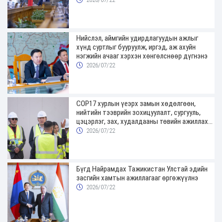
Нийслэл, аймгийн удирдлагуудын ажлыг
хүнд суртлыг бууруулж, иргэд, аж ахуйн
нэгжийн ачааг хэрхэн хөнгөлснөөр дүгнэнэ
2026/07/22
COP17 хурлын үеэрх замын хөдөлгөөн,
нийтийн тээврийн зохицуулалт, сургууль,
цэцэрлэг, зах, худалдааны төвийн ажиллах
хуваарийг гаргаж, иргэдэд мэдээлэхийг
2026/07/22
үүрэг болголоо
Бүгд Найрамдах Тажикистан Улстай эдийн
засгийн хамтын ажиллагааг өргөжүүлнэ
2026/07/22