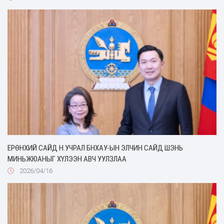
ЕРӨНХИЙ САЙД Н.УЧРАЛ БНХАУ-ЫН ЭЛЧИН САЙД ШЭНЬ
МИНЬЖЮАНЫГ ХҮЛЭЭН АВЧ УУЛЗЛАА
2026/04/16