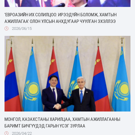
'ЕВРОАЗИЙН ИХ СОЛИЛЦОО: ИРЭЭДҮЙН БОЛОМЖ, ХАМТЫН
АЖИЛЛАГАА' ОЛОН УЛСЫН АНХДУГААР ЧУУЛГАН ЭХЭЛЛЭЭ
2026/06/15
МОНГОЛ, КАЗАХСТАНЫ ХАРИЛЦАА, ХАМТЫН АЖИЛЛАГААНЫ
БАРИМТ БИЧГҮҮДЭД ГАРЫН ҮСЭГ ЗУРЛАА
2026/04/22