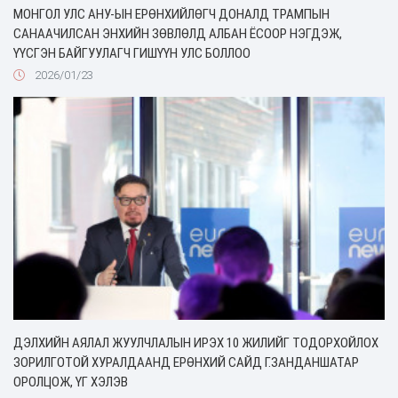
МОНГОЛ УЛС АНУ-ЫН ЕРӨНХИЙЛӨГЧ ДОНАЛД ТРАМПЫН
САНААЧИЛСАН ЭНХИЙН ЗӨВЛӨЛД АЛБАН ЁСООР НЭГДЭЖ,
ҮҮСГЭН БАЙГУУЛАГЧ ГИШҮҮН УЛС БОЛЛОО
2026/01/23
ДЭЛХИЙН АЯЛАЛ ЖУУЛЧЛАЛЫН ИРЭХ 10 ЖИЛИЙГ ТОДОРХОЙЛОХ
ЗОРИЛГОТОЙ ХУРАЛДААНД ЕРӨНХИЙ САЙД Г.ЗАНДАНШАТАР
ОРОЛЦОЖ, ҮГ ХЭЛЭВ