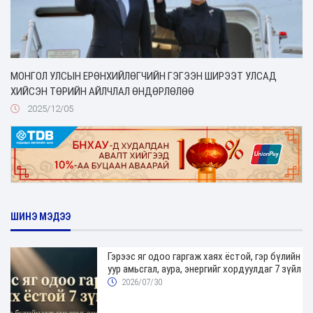
МОНГОЛ УЛСЫН ЕРӨНХИЙЛӨГЧИЙН ГЭГЭЭН ШИРЭЭТ УЛСАД
ХИЙСЭН ТӨРИЙН АЙЛЧЛАЛ ӨНДӨРЛӨЛӨӨ
2025/12/05
ШИНЭ МЭДЭЭ
Гэрээс яг одоо гаргаж хаях ёстой, гэр бүлийн
уур амьсгал, аура, энергийг хордуулдаг 7 зүйл
2026/07/30