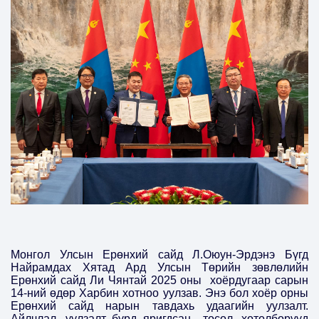
Монгол Улсын Ерөнхий сайд Л.Оюун-Эрдэнэ Бүгд
Найрамдах Хятад Ард Улсын Төрийн зөвлөлийн
Ерөнхий сайд Ли Чянтай 2025 оны хоёрдугаар сарын
14-ний өдөр Харбин хотноо уулзав. Энэ бол хоёр орны
Ерөнхий сайд нарын тавдахь удаагийн уулзалт.
Айлчлал, уулзалт бүрд яригдсан
төсөл, хөтөлбөрүүд