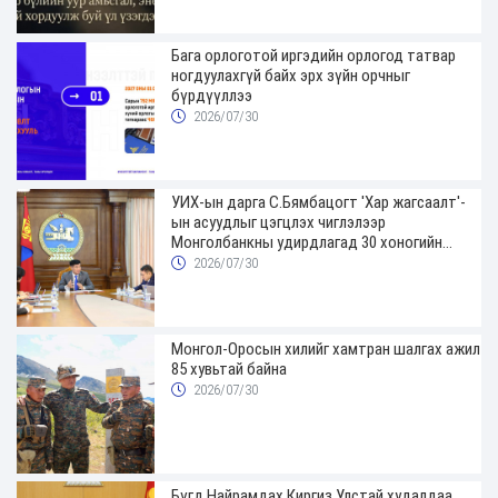
Бага орлоготой иргэдийн орлогод татвар
ногдуулахгүй байх эрх зүйн орчныг
бүрдүүллээ
2026/07/30
УИХ-ын дарга С.Бямбацогт 'Хар жагсаалт'-
ын асуудлыг цэгцлэх чиглэлээр
Монголбанкны удирдлагад 30 хоногийн
хугацаатай үүрэг өглөө
2026/07/30
Монгол-Оросын хилийг хамтран шалгах ажил
85 хувьтай байна
2026/07/30
Бүгд Найрамдах Киргиз Улстай худалдаа,