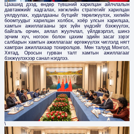
Цаашид дээд, өндөр түвшний харилцан айлчлалын
давтамжийг хадгалах, хөгжлийн стратегийг харилцан
уялдуулах, худалдааны бүтцийг төрөлжүүлэх, хилийн
боомтуудыг харилцан холбох, хоёр улсын харилцаа,
хамтын ажиллагааны эрх зүйн үндсийг бэхжүүлэх,
байгаль орчин, аялал жуулчлал, үйлдвэрлэл, шинэ
эрчим хүч, ногоон болон цахим эдийн засаг зэрэг
салбарын хамтын ажиллагааг өргөжүүлэх чиглэлд нягт
хамтран ажиллахаар тохиролцов.
Мөн т
алууд
Монгол,
Хятад, Оросын гурван талт хамтын ажиллагааг
бэхжүүлэхээр санал нэгдлээ.
\