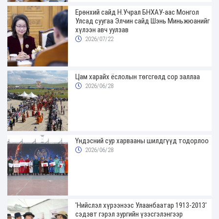
Ерөнхий сайд Н.Учрал БНХАУ-аас Монгол
Улсад суугаа Элчин сайд Шэнь Миньжюанийг
хүлээн авч уулзав
2026/07/22
Цам харайх ёслолын төгсгөлд сор заллаа
2026/06/28
Үндэсний сур харвааны шилдгүүд тодорлоо
2026/06/28
'Нийслэл хүрээнээс Улаанбаатар 1913-2013'
сэдэвт гэрэл зургийн үзэсгэлэнгээр