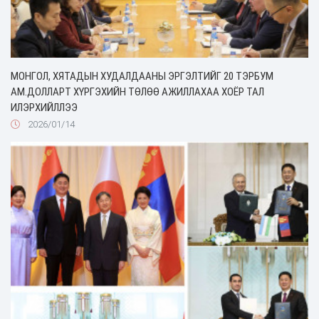
МОНГОЛ, ХЯТАДЫН ХУДАЛДААНЫ ЭРГЭЛТИЙГ 20 ТЭРБУМ
АМ.ДОЛЛАРТ ХҮРГЭХИЙН ТӨЛӨӨ АЖИЛЛАХАА ХОЁР ТАЛ
ИЛЭРХИЙЛЛЭЭ
2026/01/14