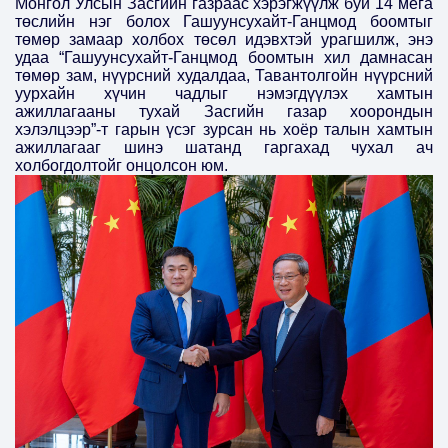
Монгол Улсын Засгийн газраас хэрэгжүүлж буй 14 мега
төслийн нэг болох Гашуунсухайт-Ганцмод боомтыг
төмөр замаар холбох төсөл идэвхтэй урагшилж, энэ
удаа “Гашуунсухайт-Ганцмод боомтын хил дамнасан
төмөр зам, нүүрсний худалдаа, Тавантолгойн нүүрсний
уурхайн хүчин чадлыг нэмэгдүүлэх хамтын
ажиллагааны тухай Засгийн газар хоорондын
хэлэлцээр”-т гарын үсэг зурсан нь хоёр талын хамтын
ажиллагааг шинэ шатанд гаргахад чухал ач
холбогдолтойг онцолсон юм.