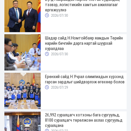
тээвэр, логистикийн хамтын ажиллагааг
өргөжүүлнэ
2026/07/30
Шадар сайд Н.Номтойбаяр яамдын Төрийн
нарийн бичгийн дарга нартай шуурхай
хуралдлаа
2026/07/30
Ерөнхий сайд Н.Учрал олимпиадын хүрээнд
гарсан зардлыг шийдвэрлэж өгөхөөр болов
2026/07/29
26,992 суралцагч хотхоны бага сургуульд,
8100 суралцагч төрөлжсөн ахлах сургуульд
суралцана
2026/07/22