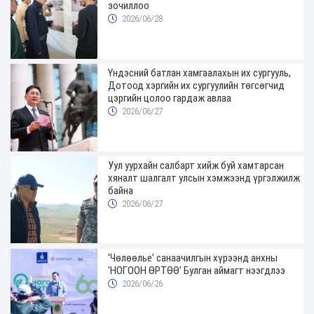
зочиллоо
2026/06/28
Үндэсний батлан хамгаалахын их сургууль,
Дотоод хэргийн их сургуулийн төгсөгчид
цэргийн цолоо гардаж авлаа
2026/06/27
Уул уурхайн салбарт хийж буй хамтарсан
хяналт шалгалт улсын хэмжээнд үргэлжилж
байна
2026/06/27
'Чөлөөлье' санаачилгын хүрээнд анхны
'НОГООН ӨРТӨӨ' Булган аймагт нээгдлээ
2026/06/26