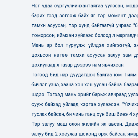
Нэг удаа сургуулийнхантайгаа уулзсан, мэд
барих
гээд зогсож байх яг тэр момент дээр
тамхи асуусан, тэр хүнд байгаагүй учраас "
томорсон, иймхэн зүйлээс болоод л маргалдч
Мань эр бол түрүүлж үйлдэл хийгээгүй, э
цохьсон нөгөө тамхи асуусан залуу зам д
цохиулаад л газар дээрээ нам явчихсан.
Тэгээд бид нар дуудагдаж байгаа юм. Тийм 
бичлэг үзнэ, хаана хэн хэн уусан байна, баа
шдээ. Тэгээд мань эрийг барьж авчраад уулзс
сууж байхад уйлаад хэргээ хүлээсэн. "Үхчих
туслах байсан, би чинь ганц хүн биш биеэ 4 х
Тэр залуу маш олон жилийн ял авсан. Давж
залуу бид 2 хоёулаа шоконд орж байсан, яма