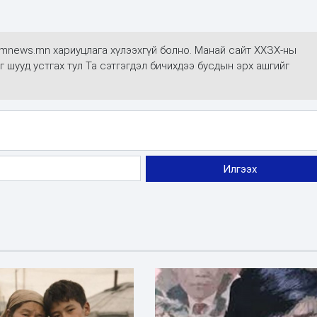
mmnews.mn хариуцлага хүлээхгүй болно. Манай сайт ХХЗХ-ны
г шууд устгах тул Та сэтгэгдэл бичихдээ бусдын эрх ашгийг