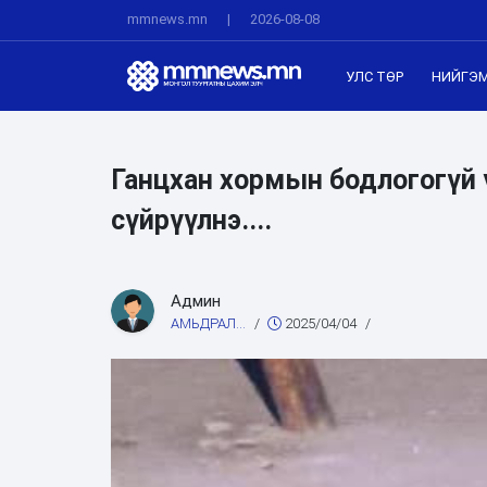
mmnews.mn
|
2026-08-08
УЛС ТӨР
НИЙГЭ
Ганцхан хормын бодлогогүй
сүйрүүлнэ....
Админ
АМЬДРАЛ...
/
2025/04/04
/