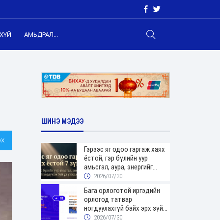
ХҮЙ
АМЬДРАЛ...
ШИНЭ МЭДЭЭ
х
Гэрээс яг одоо гаргаж хаях
ёстой, гэр бүлийн уур
амьсгал, аура, энергийг
хордуулдаг 7 зүйл
2026/07/30
Бага орлоготой иргэдийн
орлогод татвар
ногдуулахгүй байх эрх зүйн
орчныг бүрдүүллээ
2026/07/30