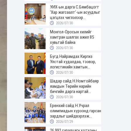
УИХ-ын дарга С.Бямбацогт
'Хар жагсаалт'-ын асуудлыг
цэгцлэх чиглэлээр
Монголбанкны удирдлагад
2026/07/30
30 хоногийн хугацаатай
Монгол-Оросын хилийг
үүрэг өглөө
хамтран шалгах ажил 85
хувьтай байна
2026/07/30
Бүгд Найрамдах Киргиз
Улстай худалдаа, тээвэр,
логистикийн хамтын
ажиллагааг өргөжүүлнэ
2026/07/30
Шадар сайд Н.Номтойбаяр
яамдын Төрийн нарийн
бичгийн дарга нартай
шуурхай хуралдлаа
2026/07/30
Ерөнхий сайд Н.Учрал
олимпиадын хүрээнд гарсан
зардлыг шийдвэрлэж
өгөхөөр болов
2026/07/29
26,992 суралцагч хотхоны