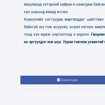
явуулахад хэтэрхий хайран л санагдаж байса
хүн шоронд яваад өгсөн.
Хүмүүсийн согтуудаа маргалддаг шалтгаан
байхгүй юу гэж асуусан, эсвэл нэгнээ мөр
гээд хүн өдөж хоргоогоод л зодоон.
Ганцхан
нь эргүүлдэг юм шүү. Уураа тэвчиж ухаантай 
Хуваалцах