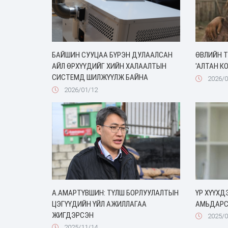
БАЙШИН СУУЦАА БҮРЭН ДУЛААЛСАН
ӨВЛИЙН 
АЙЛ ӨРХҮҮДИЙГ ХИЙН ХАЛААЛТЫН
'АЛТАН К
СИСТЕМД ШИЛЖҮҮЛЖ БАЙНА
2026/0
2026/01/12
А.АМАРТҮВШИН: ТҮЛШ БОРЛУУЛАЛТЫН
ҮР ХҮҮХ
ЦЭГҮҮДИЙН ҮЙЛ АЖИЛЛАГАА
АМЬДАРС
ЖИГДЭРСЭН
2025/0
2025/11/14