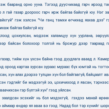
ээж бааранд орно ууна. Тэгээд дуусчихаад гарч ирээд та
 л гай газар доороос гарч ирж байгаа байхгүй юу. Нэг за
байхгүй" гэж хэлсэн. "Чи ганц тамхи өгчихөд яахав дээ" г
ихаж байгаа байхгүй юу.
хлээд цохиулсан, мэдээж халамцуу хүн уурлана, зөрүүл
ээр байсан болохоор толгой нь брожур дээр таараад г
газар, тийм хүн үхсэн байна гээд дуудлага аваад л. Каме
ранд ороод картаа зурсан зураас мураас бүх юмтай нь тогто
ан, хүн алах дээрээ тулцан хүн бол байгаагүй, байцаалт ав
сэн гэдгийг би мэдээгүй ээ, цохичихоод л явсан, тэрнээс
уваачихсан гэр бүлтэй хүн" гээд уйлсан.
 заалдсан эсэхийг нь бол мэдэхгүй, гэхдээ манай өрөө
р аймаар өндөр ял аваа вэ гээд. Надад бол тэр хүнийг шор