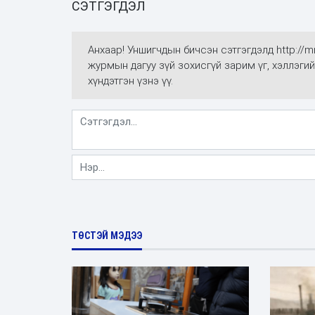
СЭТГЭГДЭЛ
Анхаар! Уншигчдын бичсэн сэтгэгдэлд http://
журмын дагуу зүй зохисгүй зарим үг, хэллэгий
хүндэтгэн үзнэ үү.
ТӨСТЭЙ МЭДЭЭ