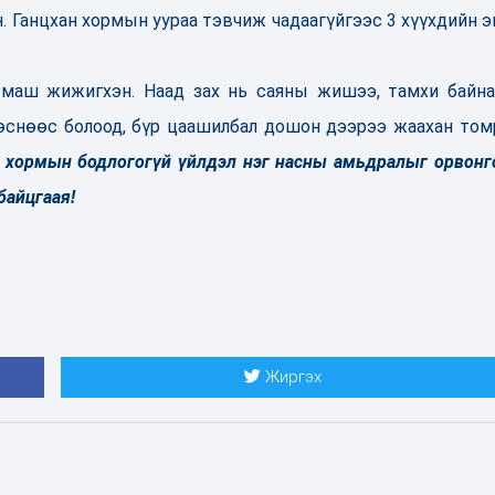
н. Ганцхан хормын уураа тэвчиж чадаагүйгээс 3 хүүхдийн э
 маш жижигхэн. Наад зах нь саяны жишээ, тамхи байна
лөснөөс болоод, бүр цаашилбал дошон дээрээ жаахан том
 хормын бодлогогүй үйлдэл нэг насны амьдралыг орвонг
байцгаая!
Жиргэх