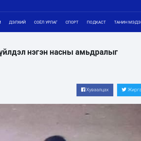
М
ДЭЛХИЙ
СОЁЛ УРЛАГ
СПОРТ
ПОДКАСТ
ТАНИН МЭДЭ
 үйлдэл нэгэн насны амьдралыг
Хуваалцах
Жиргэ