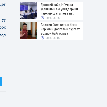
цэг
Ерөнхий сайд Н.Учрал
Далянийн аж үйлдвэрийн
паркийн дата төвтэй
танилцав
2026/06/25
 уу
Бээжин, Хөх хотын багш
рох
нар хийн дасгалын сургалт
зохион байгууллаа
оор
2026/06/15