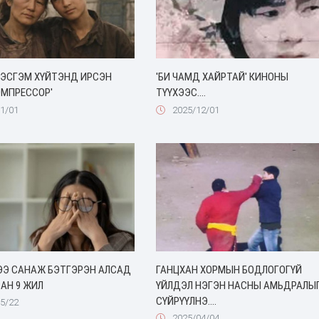
ТЭСГЭМ ХҮЙТЭНД ИРСЭН
'БИ ЧАМД ХАЙРТАЙ' КИНОНЫ
ОМПРЕССОР'
ТҮҮХЭЭС....
1/01
2025/12/01
ДЭЭ САНАЖ БЭТГЭРЭН АЛСАД
ГАНЦХАН ХОРМЫН БОДЛОГОГҮЙ
АН 9 ЖИЛ
ҮЙЛДЭЛ НЭГЭН НАСНЫ АМЬДРАЛЫ
СҮЙРҮҮЛНЭ....
5/22
2025/04/04