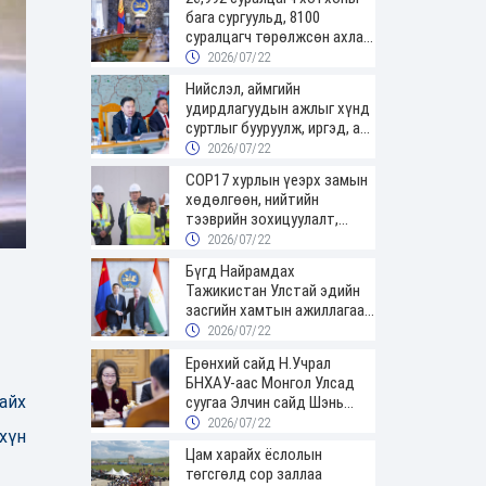
бага сургуульд, 8100
суралцагч төрөлжсөн ахлах
сургуульд суралцана
2026/07/22
Нийслэл, аймгийн
удирдлагуудын ажлыг хүнд
суртлыг бууруулж, иргэд, аж
ахуйн нэгжийн ачааг хэрхэн
2026/07/22
хөнгөлснөөр дүгнэнэ
COP17 хурлын үеэрх замын
хөдөлгөөн, нийтийн
тээврийн зохицуулалт,
сургууль, цэцэрлэг, зах,
2026/07/22
худалдааны төвийн
Бүгд Найрамдах
ажиллах хуваарийг гаргаж,
Тажикистан Улстай эдийн
иргэдэд мэдээлэхийг үүрэг
засгийн хамтын ажиллагааг
болголоо
өргөжүүлнэ
2026/07/22
Ерөнхий сайд Н.Учрал
БНХАУ-аас Монгол Улсад
айх
суугаа Элчин сайд Шэнь
Миньжюанийг хүлээн авч
2026/07/22
хүн
уулзав
Цам харайх ёслолын
төгсгөлд сор заллаа