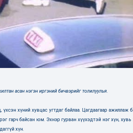
жилтан асан нэгэн иргэний бичвэрийг толилуулья.
 үхсэн хүний хувцас угтдаг байлаа. Цагдаагаар ажиллаж б
эг гарч байсан юм. Эхнэр гурван хүүхэдтэй нэг хүн, хувь 
даггүй хүн.