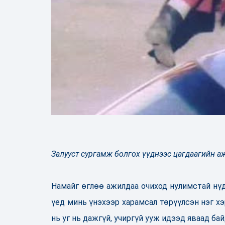
Залууст сургамж болгох үүднээс цагдаагийн а
Намайг өглөө ажилдаа очиход нулимстай нүд,
үед минь үнэхээр харамсал төрүүлсэн нэг хэр
нь уг нь дажгүй, учиргүй ууж идээд яваад бай