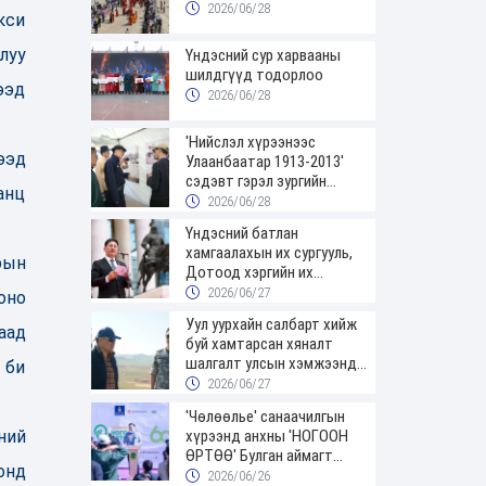
2026/06/28
кси
луу
Үндэсний сур харвааны
шилдгүүд тодорлоо
ээд
2026/06/28
'Нийслэл хүрээнээс
ээд
Улаанбаатар 1913-2013'
сэдэвт гэрэл зургийн
анц
үзэсгэлэнгээр зочиллоо
2026/06/28
Үндэсний батлан
хамгаалахын их сургууль,
рын
Дотоод хэргийн их
сургуулийн төгсөгчид
2026/06/27
оно
цэргийн цолоо гардаж
Уул уурхайн салбарт хийж
авлаа
аад
буй хамтарсан хяналт
шалгалт улсын хэмжээнд
 би
үргэлжилж байна
2026/06/27
'Чөлөөлье' санаачилгын
хүрээнд анхны 'НОГООН
ний
ӨРТӨӨ' Булган аймагт
онд
нээгдлээ
2026/06/26