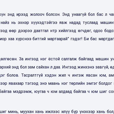
үн энд ирээд жолооч болсон. Энд унаагүй бол бас л чан
 найз нь эхнэр хүүхэдтэйгээ явж надад туслаад машин
ээд өөр дээрээ даатгал нтр хийлгээд өгчдөг, одоо бодо
риор хаа хүрснээ битгий мартаарай” гэдэг! Би бас мартдаг
дөлгөсөн. За ингээд нэг ёстой салгалж байгаад машин у
өөрхий энд бол зам сайхан л даа. Ингээд жинхэнэ завгүй, ө
дэг болов. Тасралтгүй хэдэн жил ч ингэж явсан юм, ам
лээр явахаар тэгээд энэ маань нэг төрлийн эмгэг болдог
байгаа мэдрэмж, юугаа ч юм алдаад байгаа ч юм шиг со
иг минь, муухан хань ижлээс илүү бүр үнэхээр хань бол