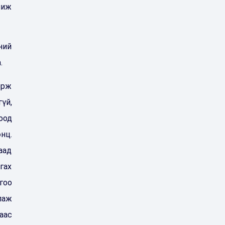
чиж
ний
.
орж
үй,
оод
нц.
аад
гах
гоо
лаж
аас