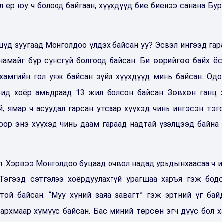
л ер юу ч болоод байгаан, хүүхдүүд бие биенээ санана Бур
шүд зуугаад Монголдоо үлдэх байсан уу? Эсвэл ингээд гар
намайг бүр сүнсгүй болгоод байсан. Би өөрийгөө байх ёс
хамгийн гол уяж байсан зүйл хүүхдүүд минь байсан. Одо
.Бид хоёр амьдраад 13 жил болсон байсан. Зөвхөн ганц 
й, ямар ч асуудал гарсан утсаар хүүхэд чинь ингэсэн тэгс
хоор энэ хүүхэд чинь даам гараад надтай үзэлцээд байна 
ал. Хэрвээ Монголдоо буцаад очвол надад урьдынхаасаа ч и
Тэгээд сэтгэлээ хоёрдуулахгүй урагшаа харъя гэж бодс
ой байсан. “Муу хүний заяа завагт” гэж эртний үг байд
архмаар хүмүүс байсан. Бас миний төрсөн эгч дүүс бол х