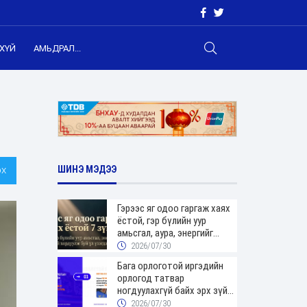
ХҮЙ
АМЬДРАЛ...
х
ШИНЭ МЭДЭЭ
Гэрээс яг одоо гаргаж хаях
ёстой, гэр бүлийн уур
амьсгал, аура, энергийг
хордуулдаг 7 зүйл
2026/07/30
Бага орлоготой иргэдийн
орлогод татвар
ногдуулахгүй байх эрх зүйн
орчныг бүрдүүллээ
2026/07/30