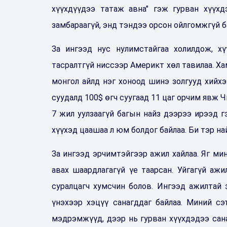
хүүхдүүдээ татаж авна" гэж гурван хүүх
замбараагүй, энд тэндээ орсон ойлгомжгүй б
За ингээд нус нулимстайгаа холилдож, х
тасралтгүй ниссээр Америкт хөл тавилаа. Ха
монгол айлд нэг хоноод шинэ золгууд хийх
суудалд 100
$
өгч суугаад 11 цаг орчим явж Ч
7 жил уулзаагүй багын найз дээрээ ирээд г
хүүхэд цаашаа л юм болдог байлаа. Би тэр на
За ингээд эрчимтэйгээр ажил хайлаа. Яг ми
авах шаардлагагүй үе таарсан. Уйгагүй аж
суралцагч хумсчин болов. Ингээд ажилтай 
үнэхээр хэцүү санагддаг байлаа. Миний с
мэдрэмжүүд, дээр нь гурван хүүхдэдээ сана