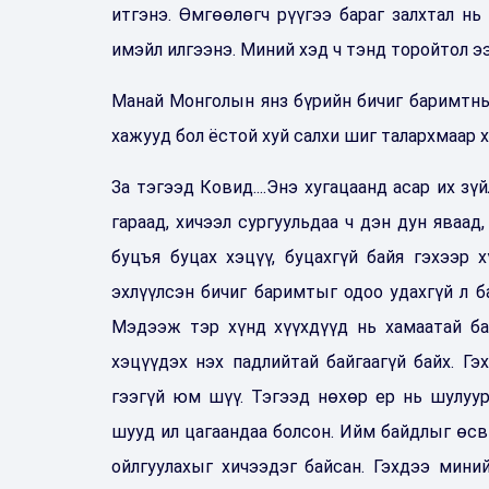
итгэнэ. Өмгөөлөгч рүүгээ бараг залхтал нь
имэйл илгээнэ. Миний хэд ч тэнд торойтол ээ
Манай Монголын янз бүрийн бичиг баримтны 
хажууд бол ёстой хуй салхи шиг талархмаар х
За тэгээд Ковид....Энэ хугацаанд асар их зү
гараад, хичээл сургуульдаа ч дэн дун яваад
буцъя буцах хэцүү, буцахгүй байя гэхээр 
эхлүүлсэн бичиг баримтыг одоо удахгүй л ба
Мэдээж тэр хүнд хүүхдүүд нь хамаатай ба
хэцүүдэх нэх падлийтай байгаагүй байх. Г
гээгүй юм шүү. Тэгээд нөхөр ер нь шулуур
шууд ил цагаандаа болсон. Ийм байдлыг өсв
ойлгуулахыг хичээдэг байсан. Гэхдээ миний