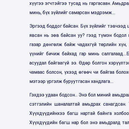
хүүгээ эгчтэйгээ тусад нь гаргасаан. Амьдра
минь, бүх зүйлийг самарсан мэдрэмж....
Эргээд боддог байсан. Бүх зүйлийг тэвчээд 
явсан нь зөв байсан уу? гээд түмэн бодол 
газар дөнгөлж байж чадахгүй төрлийн хүн, 
үүнийг бичиж байхад гар минь салгалаад...
асуудал байгаагүй ээ. Өдөр болгон хэрүүлтэ
чамаас болсон, үхээд өгөөч чи байгаа боло
мэтээр үргэлж буруутгасан хандлага....
Гэхдээ удаан бодсон... Энэ бол миний амьдр
сэтгэлийн шаналалтай амьдрах санагдсан. 
Хүүхдүүдийнхээ багш нартай байнга холбоот
Хүүхдүүдийн багш нар бол энэ амьдралд тал