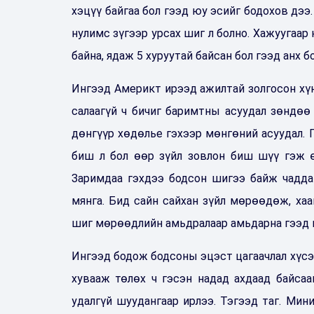
хэцүү байгаа бол гээд юу эсийг бодохов дээ
нулимс зүгээр урсах шиг л болно. Хажуугаар н
байна, ядаж 5 хуруутай байсан бол гээд анх б
Ингээд Америкт ирээд ажилтай золгосон хүн
салаагүй ч бичиг баримтны асуудал зөндөө 
дөнгүүр хөдөлье гэхээр мөнгөний асуудал. Г
биш л бол өөр зүйл зовлон биш шүү гэж өө
Заримдаа гэхдээ бодсон шигээ байж чаддаг
мянга. Бид сайн сайхан зүйл мөрөөдөж, ха
шиг мөрөөдлийн амьдралаар амьдарна гээд и
Ингээд бодож бодсоны эцэст цагаачлал хүсэх
хувааж төлөх ч гэсэн надад ахдаад байсаан
удалгүй шуудангаар ирлээ. Тэгээд таг. Мин