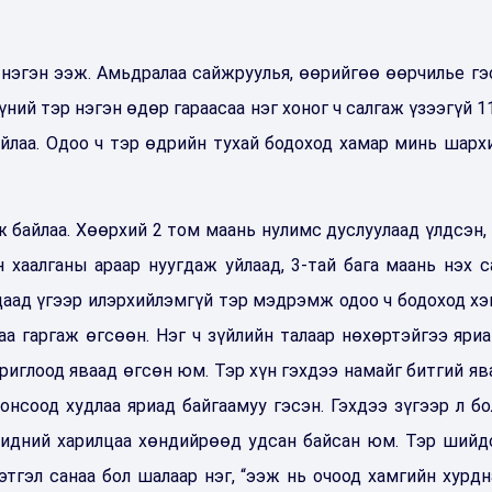
нэгэн ээж. Амьдралаа сайжруулья, өөрийгөө өөрчилье гэ
й тэр нэгэн өдөр гараасаа нэг хоног ч салгаж үзээгүй 11,
айлаа. Одоо ч тэр өдрийн тухай бодоход хамар минь шархи
 байлаа. Хөөрхий 2 том маань нулимс дуслуулаад үлдсэн, 
н хаалганы араар нуугдаж уйлаад, 3-тай бага маань нэх с
гдаад үгээр илэрхийлэмгүй тэр мэдрэмж одоо ч бодоход хэ
аа гаргаж өгсөөн. Нэг ч зүйлийн талаар нөхөртэйгээ яриа
иглоод яваад өгсөн юм. Тэр хүн гэхдээ намайг битгий ява
сонсоод худлаа яриад байгаамуу гэсэн. Гэхдээ зүгээр л бо
Бидний харилцаа хөндийрөөд удсан байсан юм. Тэр шийд
этгэл санаа бол шалаар нэг, “ээж нь очоод хамгийн хурдн