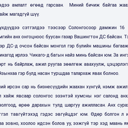
дэдээ амлалт өгөөд гарсаан. Миний бичиж байгаа жаа
айж магадгүй шүү.
үүхдүүдээ сэтгэлдээ тээсээр Солонгосоор дамжин 16 
мгийн анх онгоцноос буусан газар Вашингтон ДС байсан. Т
ээр ДС-д очсон байсан монгол гэр бүлийн машины багаа
икагод ирлээ. Чикаго-д багын найз минь байсан юм. За инг
эрт нь байрлаж, ажил руугаа зөөлгөж авахуулж, цэцэрлэг
йзынхаа гэр бүлд насан туршдаа талархаж явах болноо.
ний ирсэн сар нь бизнесүүдийн жаахан хүнгүй, нэмж ажил
ил хайж явсаар солонгос эзэнтэй хумсны нэг салонд анх
золгоод, өрөө дарахын тулд шаргуу ажилласан. Анх сура
этгэл тавгүйтэхэд гэдэс эвгүйцдэг юм. Өдөр болгон л 
а зовно, хоолоо идсэн болов уу, ээжгүй тэр хэд маань я