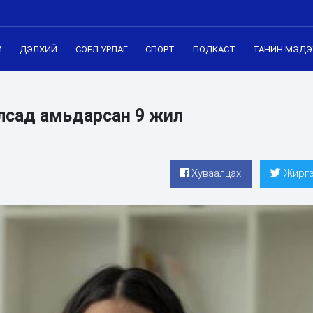
М
ДЭЛХИЙ
СОЁЛ УРЛАГ
СПОРТ
ПОДКАСТ
ТАНИН МЭДЭ
алсад амьдарсан 9 жил
Хуваалцах
Жиргэ