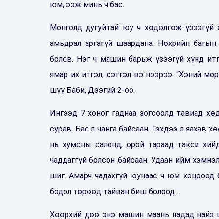
юм, ээж минь ч бас.
Монголд дугуйтай юу ч хөдөлгөж үзээгүй х
амьдрал аргагүй шаардана. Нөхрийн багын
болов. Нэг ч машин барьж үзээгүй хүнд итг
ямар их итгэл, сэтгэл вэ нээрээ. “Хэний мо
шүү Баби, Дээгий 2-оо.
Ингээд 7 хоног гаднаа зогсоолд тавиад хө
сурав. Бас л чанга байсаан. Гэхдээ л яахав х
нь хумсны салонд, орой тараад такси хий
чаддаггүй болсон байсаан. Удаан ийм хэмнэ
шиг. Амарч чадахгүй юунаас ч юм хоцроод 
бодол төрөөд тайван биш болоод....
Хөөрхий дөө энэ машин маань надад найз ш