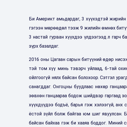
Би Америкт амьдардаг, 3 хүүхэдтэй жирийн 
гэгээн мөрөөдөл тээж 9 жилийн өмнөх битүүни
3 настай гурван хүүхдээ үлдээгээд л гарч б
зүрх базалдаг.
2016 оны Цагаан сарын битүүний өдөр нисэж
тэй том хүү минь тэвэрч уйлаад, 6-тай охи
ойлгоогүй нялх байсан болохоор. Сэтгэл ура
санагддаг. Онгоцны буудлаас нөхөр ганцаар
зөвхөн ганцаараа бодож шийдвэр гаргаад зор
хүүхдүүдээ бодъё, барья гэж хэлээгүй, анх 
ёстой зүйл болж байгаа юм шиг явуулсан. 
байсан байхаа гэж би хааяа боддог. Миний с