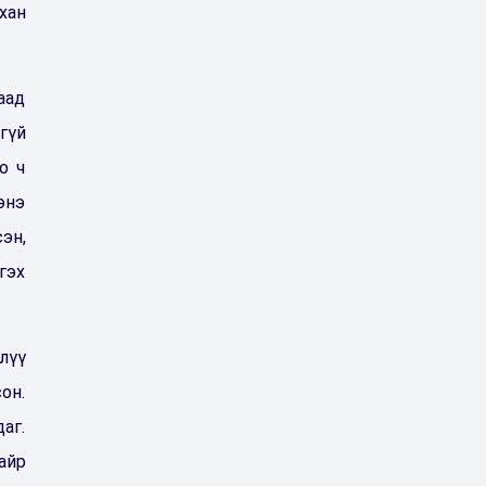
хан
аад
гүй
о ч
энэ
эн,
гэх
лүү
он.
аг.
айр