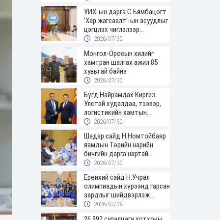
УИХ-ын дарга С.Бямбацогт
'Хар жагсаалт'-ын асуудлыг
цэгцлэх чиглэлээр
Монголбанкны удирдлагад
2026/07/30
30 хоногийн хугацаатай
Монгол-Оросын хилийг
үүрэг өглөө
хамтран шалгах ажил 85
хувьтай байна
2026/07/30
Бүгд Найрамдах Киргиз
Улстай худалдаа, тээвэр,
логистикийн хамтын
ажиллагааг өргөжүүлнэ
2026/07/30
Шадар сайд Н.Номтойбаяр
яамдын Төрийн нарийн
бичгийн дарга нартай
шуурхай хуралдлаа
2026/07/30
Ерөнхий сайд Н.Учрал
олимпиадын хүрээнд гарсан
зардлыг шийдвэрлэж
өгөхөөр болов
2026/07/29
26,992 суралцагч хотхоны