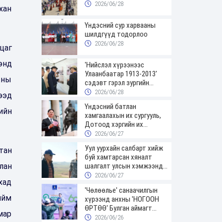
2026/06/28
хан
Үндэсний сур харвааны
шилдгүүд тодорлоо
2026/06/28
цаг
энд
'Нийслэл хүрээнээс
Улаанбаатар 1913-2013'
жны
сэдэвт гэрэл зургийн
үзэсгэлэнгээр зочиллоо
2026/06/28
ээд
Үндэсний батлан
ийн
хамгаалахын их сургууль,
Дотоод хэргийн их
сургуулийн төгсөгчид
2026/06/27
цэргийн цолоо гардаж
Уул уурхайн салбарт хийж
тан
авлаа
буй хамтарсан хяналт
лан
шалгалт улсын хэмжээнд
үргэлжилж байна
2026/06/27
хад
'Чөлөөлье' санаачилгын
ийм
хүрээнд анхны 'НОГООН
ӨРТӨӨ' Булган аймагт
мар
нээгдлээ
2026/06/26