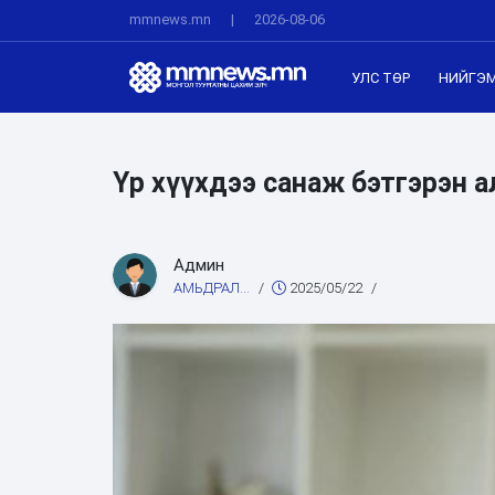
mmnews.mn
|
2026-08-06
УЛС ТӨР
НИЙГЭ
Үр хүүхдээ санаж бэтгэрэн 
Админ
АМЬДРАЛ...
/
2025/05/22
/