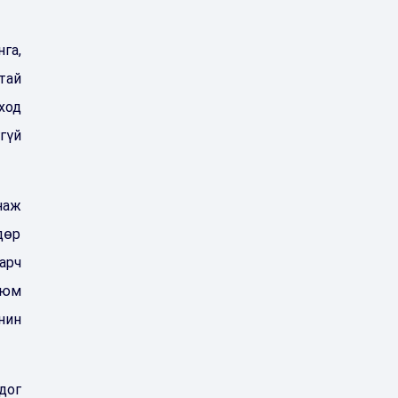
га,
тай
ход
гүй
наж
дөр
арч
 юм
нин
дог