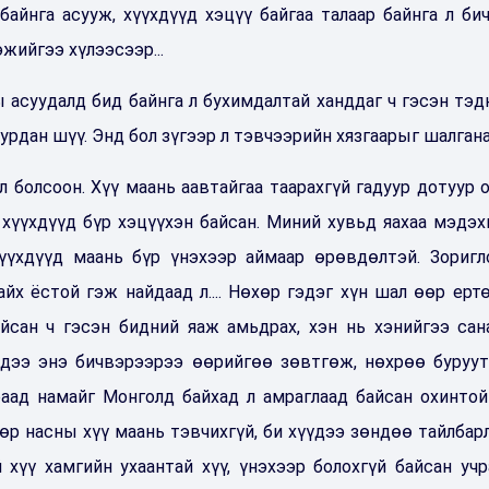
 байнга асууж, хүүхдүүд хэцүү байгаа талаар байнга л би
жийгээ хүлээсээр...
асуудалд бид байнга л бухимдалтай ханддаг ч гэсэн тэд
урдан шүү. Энд бол зүгээр л тэвчээрийн хязгаарыг шалгана
йл болсоон. Хүү маань аавтайгаа таарахгүй гадуур дотуур 
, хүүхдүүд бүр хэцүүхэн байсан. Миний хувьд яахаа мэдэхг
хүүхдүүд маань бүр үнэхээр аймаар өрөвдөлтэй. Зоригл
йх ёстой гэж найдаад л.... Нөхөр гэдэг хүн шал өөр ертө
йсан ч гэсэн бидний яаж амьдрах, хэн нь хэнийгээ сан
эхдээ энэ бичвэрээрээ өөрийгөө зөвтгөж, нөхрөө буруут
аад намайг Монголд байхад л амраглаад байсан охинтой
өр насны хүү маань тэвчихгүй, би хүүдээ зөндөө тайлбар
 хүү хамгийн ухаантай хүү, үнэхээр болохгүй байсан учр