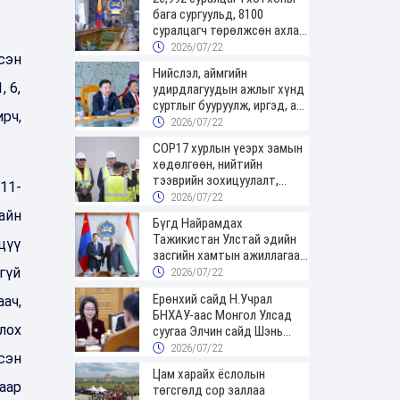
бага сургуульд, 8100
суралцагч төрөлжсөн ахлах
сургуульд суралцана
2026/07/22
сэн
Нийслэл, аймгийн
 6,
удирдлагуудын ажлыг хүнд
суртлыг бууруулж, иргэд, аж
рч,
ахуйн нэгжийн ачааг хэрхэн
2026/07/22
хөнгөлснөөр дүгнэнэ
COP17 хурлын үеэрх замын
хөдөлгөөн, нийтийн
тээврийн зохицуулалт,
11-
сургууль, цэцэрлэг, зах,
2026/07/22
худалдааны төвийн
айн
Бүгд Найрамдах
ажиллах хуваарийг гаргаж,
Тажикистан Улстай эдийн
цүү
иргэдэд мэдээлэхийг үүрэг
засгийн хамтын ажиллагааг
болголоо
өргөжүүлнэ
гүй
2026/07/22
Ерөнхий сайд Н.Учрал
ач,
БНХАУ-аас Монгол Улсад
лох
суугаа Элчин сайд Шэнь
Миньжюанийг хүлээн авч
2026/07/22
сэн
уулзав
Цам харайх ёслолын
аар
төгсгөлд сор заллаа