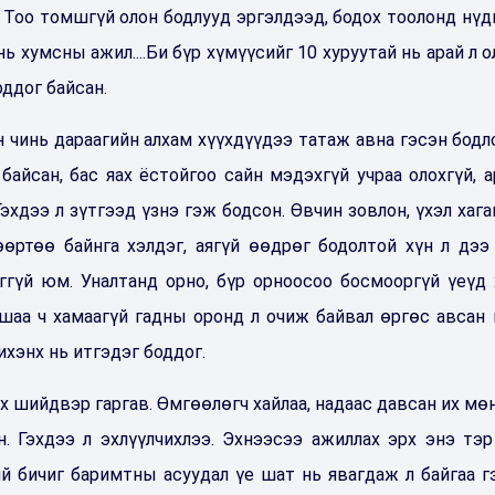
. Тоо томшгүй олон бодлууд эргэлдээд, бодох тоолонд нүд
ь хумсны ажил....Би бүр хүмүүсийг 10 хуруутай нь арай л о
оддог байсан.
 чинь дараагийн алхам хүүхдүүдээ татаж авна гэсэн бодл
байсан, бас яах ёстойгоо сайн мэдэхгүй учраа олохгүй, а
эхдээ л зүтгээд үзнэ гэж бодсон. Өвчин зовлон, үхэл хага
ртөө байнга хэлдэг, аягүй өөдрөг бодолтой хүн л дээ 
гүй юм. Уналтанд орно, бүр орноосоо босмооргүй үеүд 
ашаа ч хамаагүй гадны оронд л очиж байвал өргөс авсан
хэнх нь итгэдэг боддог.
 шийдвэр гаргав. Өмгөөлөгч хайлаа, надаас давсан их мөн
. Гэхдээ л эхлүүлчихлээ. Эхнээсээ ажиллах эрх энэ тэр
ий бичиг баримтны асуудал үе шат нь явагдаж л байгаа г