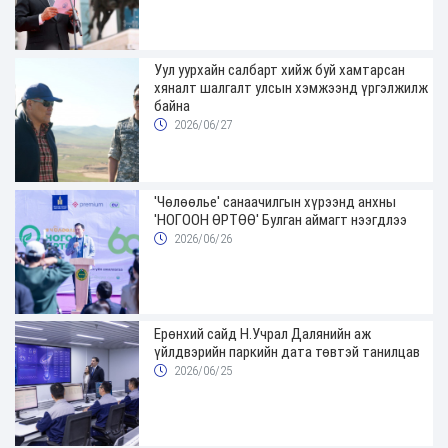
Уул уурхайн салбарт хийж буй хамтарсан
хяналт шалгалт улсын хэмжээнд үргэлжилж
байна
2026/06/27
'Чөлөөлье' санаачилгын хүрээнд анхны
'НОГООН ӨРТӨӨ' Булган аймагт нээгдлээ
2026/06/26
Ерөнхий сайд Н.Учрал Далянийн аж
үйлдвэрийн паркийн дата төвтэй танилцав
2026/06/25