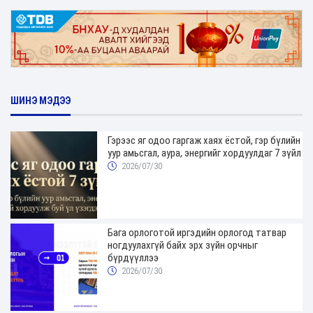
ШИНЭ МЭДЭЭ
Гэрээс яг одоо гаргаж хаях ёстой, гэр бүлийн
уур амьсгал, аура, энергийг хордуулдаг 7 зүйл
2026/07/30
Бага орлоготой иргэдийн орлогод татвар
ногдуулахгүй байх эрх зүйн орчныг
бүрдүүллээ
2026/07/30