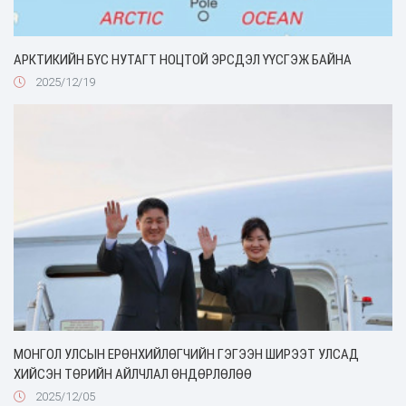
АРКТИКИЙН БҮС НУТАГТ НОЦТОЙ ЭРСДЭЛ ҮҮСГЭЖ БАЙНА
2025/12/19
МОНГОЛ УЛСЫН ЕРӨНХИЙЛӨГЧИЙН ГЭГЭЭН ШИРЭЭТ УЛСАД
ХИЙСЭН ТӨРИЙН АЙЛЧЛАЛ ӨНДӨРЛӨЛӨӨ
2025/12/05