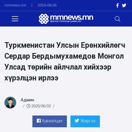
mmnews.mn
|
2026-08-06
Туркменистан Улсын Ерөнхийлөгч
Сердар Бердымухамедов Монгол
Улсад төрийн айлчлал хийхээр
хүрэлцэн ирлээ
Админ
/
2025/06/02
/
Хуваалцах
Жиргэх