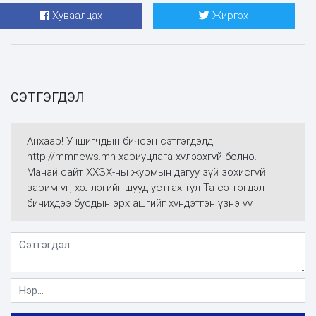
Хуваалцах
Жиргэх
СЭТГЭГДЭЛ
Анхаар! Уншигчдын бичсэн сэтгэгдэлд
http://mmnews.mn хариуцлага хүлээхгүй болно.
Манай сайт ХХЗХ-ны журмын дагуу зүй зохисгүй
зарим үг, хэллэгийг шууд устгах тул Та сэтгэгдэл
бичихдээ бусдын эрх ашгийг хүндэтгэн үзнэ үү.