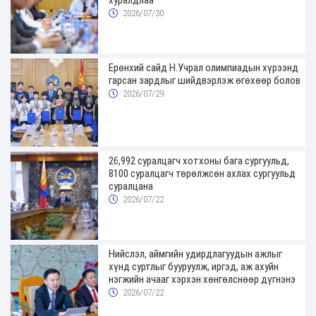
хуралдлаа
2026/07/30
Ерөнхий сайд Н.Учрал олимпиадын хүрээнд
гарсан зардлыг шийдвэрлэж өгөхөөр болов
2026/07/29
26,992 суралцагч хотхоны бага сургуульд,
8100 суралцагч төрөлжсөн ахлах сургуульд
суралцана
2026/07/22
Нийслэл, аймгийн удирдлагуудын ажлыг
хүнд суртлыг бууруулж, иргэд, аж ахуйн
нэгжийн ачааг хэрхэн хөнгөлснөөр дүгнэнэ
2026/07/22