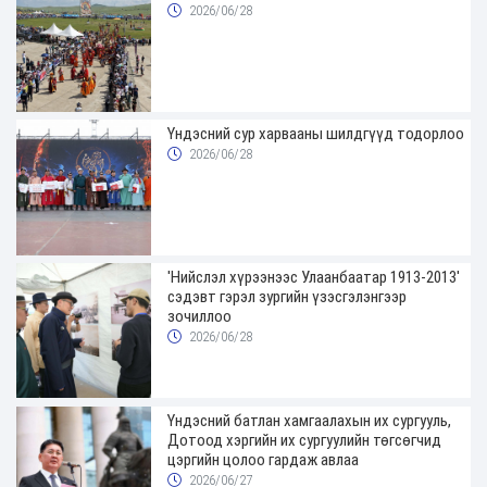
2026/06/28
Үндэсний сур харвааны шилдгүүд тодорлоо
2026/06/28
'Нийслэл хүрээнээс Улаанбаатар 1913-2013'
сэдэвт гэрэл зургийн үзэсгэлэнгээр
зочиллоо
2026/06/28
Үндэсний батлан хамгаалахын их сургууль,
Дотоод хэргийн их сургуулийн төгсөгчид
цэргийн цолоо гардаж авлаа
2026/06/27