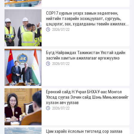
COP17 хурлын үеэрх замын хөдөлгөөн,
нийтийн тээврийн зохицуулалт, сургууль,
цэцэрлэг, зах, худалдааны төвийн ажиллах
хуваарийг гаргаж, иргэдэд мэдээлэхийг
2026/07/22
үүрэг болголоо
Бүгд Найрамдах Тажикистан Улстай эдийн
засгийн хамтын ажиллагааг өргөжүүлнэ
2026/07/22
Ерөнхий сайд Н.Учрал БНХАУ-аас Монгол
Улсад суугаа Элчин сайд Шэнь Миньжюанийг
хүлээн авч уулзав
2026/07/22
Цам харайх ёслолын төгсгөлд сор заллаа