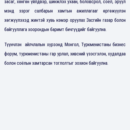
засаг, хөнгөн үйлдвэр, шинжлэх ухаан, боловсрол, соёл, эрүүл
мэнд зэрэг салбарын хамтын ажиллагааг өргөжүүлэн
хөгжүүлэхэд жинтэй хувь нэмэр оруулах Засгийн газар болон
байгууллага хоорондын баримт бичгүүдийг байгуулна.
Түүнчлэн айлчлалын хүрээнд Монгол, Туркменистаны бизнес
форум, туркменистаны гар урлал, хивсний үзэсгэлэн, худалдаа
болон соёлын хамтарсан тоглолтыг зохион байгуулна.