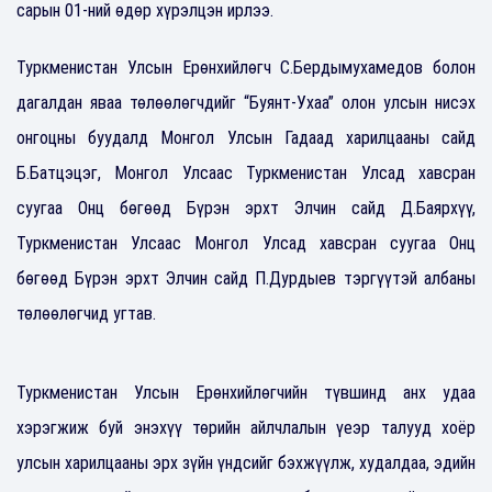
сарын 01-ний өдөр хүрэлцэн ирлээ.
Туркменистан Улсын Ерөнхийлөгч С.Бердымухамедов болон
дагалдан яваа төлөөлөгчдийг “Буянт-Ухаа” олон улсын нисэх
онгоцны буудалд Монгол Улсын Гадаад харилцааны сайд
Б.Батцэцэг, Монгол Улсаас Туркменистан Улсад хавсран
суугаа Онц бөгөөд Бүрэн эрхт Элчин сайд Д.Баярхүү,
Туркменистан Улсаас Монгол Улсад хавсран суугаа Онц
бөгөөд Бүрэн эрхт Элчин сайд П.Дурдыев тэргүүтэй албаны
төлөөлөгчид угтав.
Туркменистан Улсын Ерөнхийлөгчийн түвшинд анх удаа
хэрэгжиж буй энэхүү төрийн айлчлалын үеэр талууд хоёр
улсын харилцааны эрх зүйн үндсийг бэхжүүлж, худалдаа, эдийн