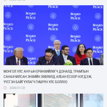
МОНГОЛ УЛС АНУ-ЫН ЕРӨНХИЙЛӨГЧ ДОНАЛД ТРАМПЫН
САНААЧИЛСАН ЭНХИЙН ЗӨВЛӨЛД АЛБАН ЁСООР НЭГДЭЖ,
ҮҮСГЭН БАЙГУУЛАГЧ ГИШҮҮН УЛС БОЛЛОО
2026/01/23