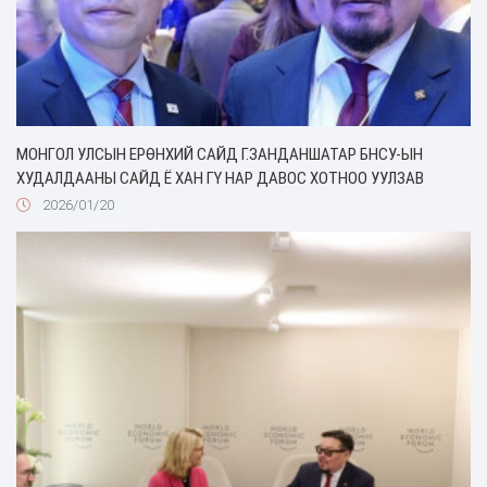
МОНГОЛ УЛСЫН ЕРӨНХИЙ САЙД Г.ЗАНДАНШАТАР БНСУ-ЫН
ХУДАЛДААНЫ САЙД Ё ХАН ГҮ НАР ДАВОС ХОТНОО УУЛЗАВ
2026/01/20