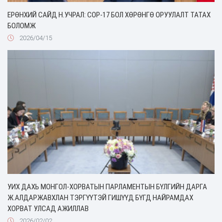
ЕРӨНХИЙ САЙД Н.УЧРАЛ: COP-17 БОЛ ХӨРӨНГӨ ОРУУЛАЛТ ТАТАХ
БОЛОМЖ
2026/04/15
УИХ ДАХЬ МОНГОЛ-ХОРВАТЫН ПАРЛАМЕНТЫН БҮЛГИЙН ДАРГА
Ж.АЛДАРЖАВХЛАН ТЭРГҮҮТЭЙ ГИШҮҮД БҮГД НАЙРАМДАХ
ХОРВАТ УЛСАД АЖИЛЛАВ
2026/02/02