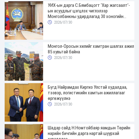
УИХ-ын дарга С.Бямбацогт 'Хар жагсаалт'-
ын асуудлыг цэгцлэх чиглэлээр
Монголбанкны удирдлагад 30 хоногийн
хугацаатай үүрэг өглөө
2026/07/30
Монгол-Оросын хилийг хамтран шалгах ажил
85 хувьтай байна
2026/07/30
Бүгд Найрамдах Киргиз Улстай худалдаа,
тээвэр, логистикийн хамтын ажиллагааг
өргөжүүлнэ
2026/07/30
Шадар сайд Н.Номтойбаяр яамдын Төрийн
нарийн бичгийн дарга нартай шуурхай