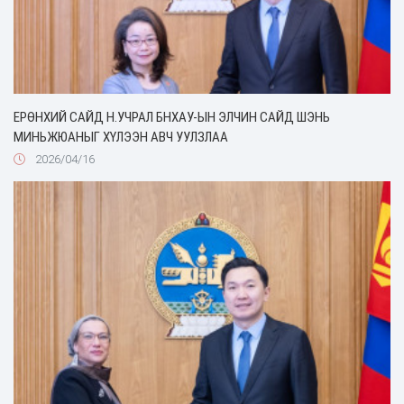
ЕРӨНХИЙ САЙД Н.УЧРАЛ БНХАУ-ЫН ЭЛЧИН САЙД ШЭНЬ
МИНЬЖЮАНЫГ ХҮЛЭЭН АВЧ УУЛЗЛАА
2026/04/16