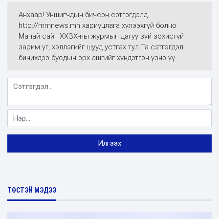
Анхаар! Уншигчдын бичсэн сэтгэгдэлд
http://mmnews.mn хариуцлага хүлээхгүй болно.
Манай сайт ХХЗХ-ны журмын дагуу зүй зохисгүй
зарим үг, хэллэгийг шууд устгах тул Та сэтгэгдэл
бичихдээ бусдын эрх ашгийг хүндэтгэн үзнэ үү.
ТӨСТЭЙ МЭДЭЭ