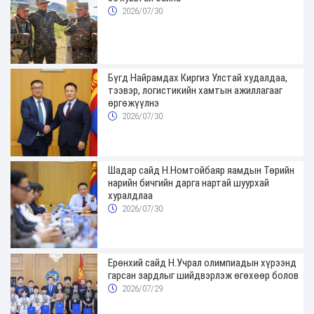
2026/07/30
Бүгд Найрамдах Киргиз Улстай худалдаа,
тээвэр, логистикийн хамтын ажиллагааг
өргөжүүлнэ
2026/07/30
Шадар сайд Н.Номтойбаяр яамдын Төрийн
нарийн бичгийн дарга нартай шуурхай
хуралдлаа
2026/07/30
Ерөнхий сайд Н.Учрал олимпиадын хүрээнд
гарсан зардлыг шийдвэрлэж өгөхөөр болов
2026/07/29