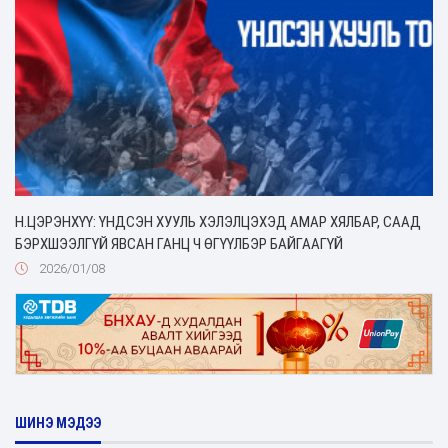
Н.ЦЭРЭНХҮҮ: ҮНДСЭН ХУУЛЬ ХЭЛЭЛЦЭХЭД АМАР ХЯЛБАР, СААД
БЭРХШЭЭЛГҮЙ ЯВСАН ГАНЦ Ч ӨГҮҮЛБЭР БАЙГААГҮЙ
2026/01/08
ШИНЭ МЭДЭЭ