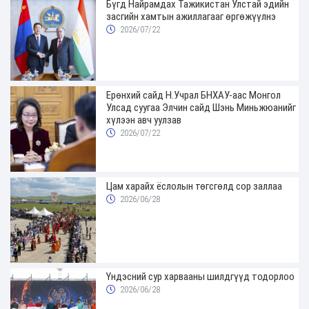
Бүгд Найрамдах Тажикистан Улстай эдийн
засгийн хамтын ажиллагааг өргөжүүлнэ
2026/07/22
Ерөнхий сайд Н.Учрал БНХАУ-аас Монгол
Улсад суугаа Элчин сайд Шэнь Миньжюанийг
хүлээн авч уулзав
2026/07/22
Цам харайх ёслолын төгсгөлд сор заллаа
2026/06/28
Үндэсний сур харвааны шилдгүүд тодорлоо
2026/06/28