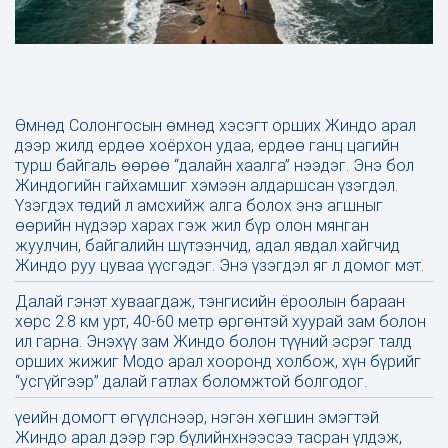
Өмнөд Солонгосын өмнөд хэсэгт орших Жиндо арал
дээр жилд ердөө хоёрхон удаа, ердөө ганц цагийн
турш байгаль өөрөө “далайн хаалга” нээдэг. Энэ бол
Жиндогийн гайхамшиг хэмээн алдаршсан үзэгдэл.
Үзэгдэх төдий л амсхийж алга болох энэ агшныг
өөрийн нүдээр харах гэж жил бүр олон мянган
жуулчин, байгалийн шүтээнчид, адал явдал хайгчид
Жиндо руу цуваа үүсгэдэг. Энэ үзэгдэл яг л домог мэт.
Далай гэнэт хуваагдаж, тэнгисийн ёроолын бараан
хөрс 2.8 км урт, 40-60 метр өргөнтэй хуурай зам болон
ил гарна. Энэхүү зам Жиндо болон түүний эсрэг талд
орших жижиг Модо арал хооронд холбож, хүн бүрийг
“усгүйгээр” далай гатлах боломжтой болгодог.
үеийн домогт өгүүлснээр, нэгэн хөгшин эмэгтэй
Жиндо арал дээр гэр бүлийнхнээсээ тасран үлдэж,