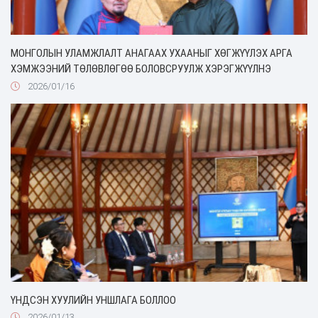
МОНГОЛЫН УЛАМЖЛАЛТ АНАГААХ УХААНЫГ ХӨГЖҮҮЛЭХ АРГА
ХЭМЖЭЭНИЙ ТӨЛӨВЛӨГӨӨ БОЛОВСРУУЛЖ ХЭРЭГЖҮҮЛНЭ
2026/01/16
ҮНДСЭН ХУУЛИЙН УНШЛАГА БОЛЛОО
2026/01/13