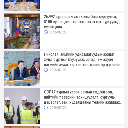
26,992 суралцагч хотхоны бага сургуульд,
8100 суралцагч төрөлжсөн ахлах сургуульд
суралцана
2026/07/22
Нийслэл, аймгийн удирдлагуудын ажлыг
хүнд суртлыг бууруулж, иргэд, аж ахуйн
нэгжийн ачааг хэрхэн хөнгөлснөөр дүгнэнэ
2026/07/22
COP17 хурлын үеэрх замын хөдөлгөөн,
нийтийн тээврийн зохицуулалт, сургууль,
цэцэрлэг, зах, худалдааны төвийн ажиллах
хуваарийг гаргаж, иргэдэд мэдээлэхийг
2026/07/22
үүрэг болголоо