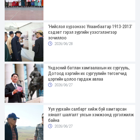
'Нийслэл хүрээнээс Улаанбаатар 1913-2013'
сэдэвт гэрэл зургийн үзэсгэлэнгээр
зочиллоо
2026/06/28
Үндэсний батлан хамгаалахын их сургууль,
Дотоод хэргийн их сургуулийн төгсөгчид
цэргийн цолоо гардаж авлаа
2026/06/27
Уул уурхайн салбарт хийж буй хамтарсан
хяналт шалгалт улсын хэмжээнд үргэлжилж
байна
2026/06/27