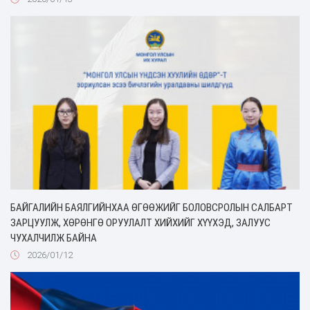
БАЙГАЛИЙН БАЯЛГИЙНХАА ӨГӨӨЖИЙГ БОЛОВСРОЛЫН САЛБАРТ
ЗАРЦУУЛЖ, ХӨРӨНГӨ ОРУУЛАЛТ ХИЙХИЙГ ХҮҮХЭД, ЗАЛУУС
ЧУХАЛЧИЛЖ БАЙНА
2026/01/12