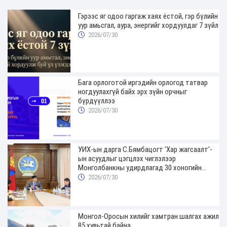
Гэрээс яг одоо гаргаж хаях ёстой, гэр бүлийн
уур амьсгал, аура, энергийг хордуулдаг 7 зүйл
2026/07/30
Бага орлоготой иргэдийн орлогод татвар
ногдуулахгүй байх эрх зүйн орчныг
бүрдүүллээ
2026/07/30
УИХ-ын дарга С.Бямбацогт 'Хар жагсаалт'-
ын асуудлыг цэгцлэх чиглэлээр
Монголбанкны удирдлагад 30 хоногийн
хугацаатай үүрэг өглөө
2026/07/30
Монгол-Оросын хилийг хамтран шалгах ажил
85 хувьтай байна