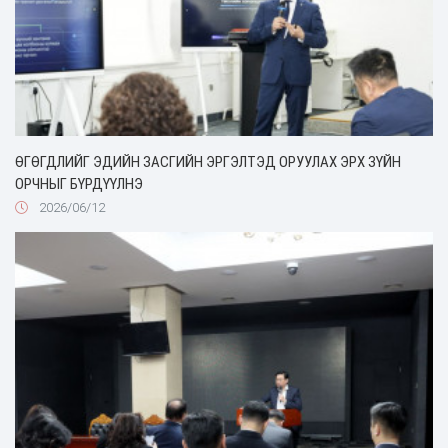
ӨГӨГДЛИЙГ ЭДИЙН ЗАСГИЙН ЭРГЭЛТЭД ОРУУЛАХ ЭРХ ЗҮЙН
ОРЧНЫГ БҮРДҮҮЛНЭ
2026/06/12