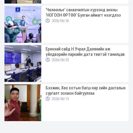
'Чөлөөлье' санаачилгын хүрээнд анхны
'НОГООН ӨРТӨӨ' Булган аймагт нээгдлээ
2026/06/26
Ерөнхий сайд Н.Учрал Далянийн аж
үйлдвэрийн паркийн дата төвтэй танилцав
2026/06/25
Бээжин, Хөх хотын багш нар хийн дасгалын
сургалт зохион байгууллаа
2026/06/15