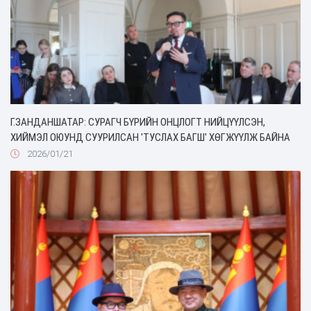
Г.ЗАНДАНШАТАР: СУРАГЧ БҮРИЙН ОНЦЛОГТ НИЙЦҮҮЛСЭН,
ХИЙМЭЛ ОЮУНД СУУРИЛСАН 'ТУСЛАХ БАГШ' ХӨГЖҮҮЛЖ БАЙНА
2026/01/21