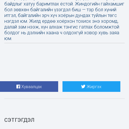
байдлыг хатуу баримтлах ёстой. Жиндогийн гайхамшиг
бол зөвхөн байгалийн үзэгдэл биш — тэр бол хүний
итгэл, байгалийн эрч хүч хоёрын дундах туйлын төгс
нэгдэл юм. Жилд ердөө хоёрхон тохиох энэ хоромд,
далай зам нээж, хүн алхаж тэнгис гатлах боломжтой
болдог нь дэлхийн хаана ч олдохгүй ховор хувь заяа
юм.
Хуваалцах
Жиргэх
СЭТГЭГДЭЛ