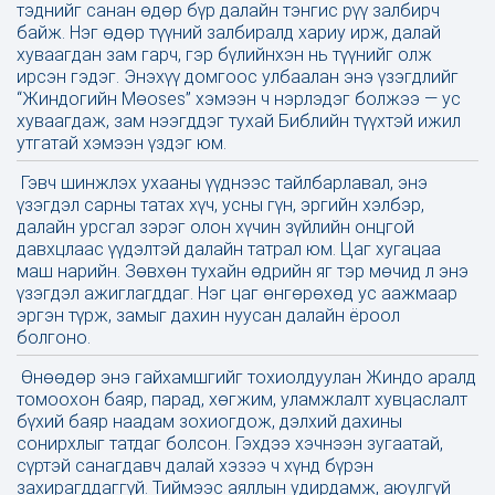
тэднийг санан өдөр бүр далайн тэнгис рүү залбирч
байж. Нэг өдөр түүний залбиралд хариу ирж, далай
хуваагдан зам гарч, гэр бүлийнхэн нь түүнийг олж
ирсэн гэдэг. Энэхүү домгоос улбаалан энэ үзэгдлийг
“Жиндогийн Мөoses” хэмээн ч нэрлэдэг болжээ — ус
хуваагдаж, зам нээгддэг тухай Библийн түүхтэй ижил
утгатай хэмээн үздэг юм.
Гэвч шинжлэх ухааны үүднээс тайлбарлавал, энэ
үзэгдэл сарны татах хүч, усны гүн, эргийн хэлбэр,
далайн урсгал зэрэг олон хүчин зүйлийн онцгой
давхцлаас үүдэлтэй далайн татрал юм. Цаг хугацаа
маш нарийн. Зөвхөн тухайн өдрийн яг тэр мөчид л энэ
үзэгдэл ажиглагддаг. Нэг цаг өнгөрөхөд ус аажмаар
эргэн түрж, замыг дахин нуусан далайн ёроол
болгоно.
Өнөөдөр энэ гайхамшгийг тохиолдуулан Жиндо аралд
томоохон баяр, парад, хөгжим, уламжлалт хувцаслалт
бүхий баяр наадам зохиогдож, дэлхий дахины
сонирхлыг татдаг болсон. Гэхдээ хэчнээн зугаатай,
сүртэй санагдавч далай хэзээ ч хүнд бүрэн
захирагддаггүй. Тиймээс аяллын удирдамж, аюулгүй