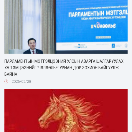
ПАРЛАМЕНТЫН МЭТГЭЛЦЭЭНИЙ УЛСЫН АВАРГА ШАЛГАРУУЛАХ
XV ТЭМЦЭЭНИЙГ 'ЧӨЛӨӨЛЬЕ' УРИАН ДОР ЗОХИОН БАЙГУУЛЖ
БАЙНА
2026/02/28