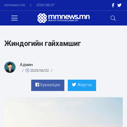
mmnews.mn
|
2026-08-07
Жиндогийн гайхамшиг
Админ
/
2025/06/02
/
Хуваалцах
Жиргэх