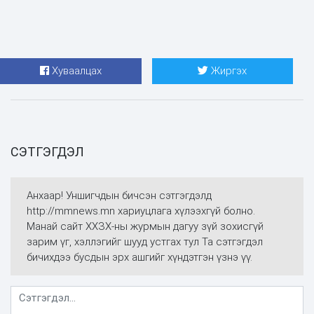
Хуваалцах
Жиргэх
СЭТГЭГДЭЛ
Анхаар! Уншигчдын бичсэн сэтгэгдэлд
http://mmnews.mn хариуцлага хүлээхгүй болно.
Манай сайт ХХЗХ-ны журмын дагуу зүй зохисгүй
зарим үг, хэллэгийг шууд устгах тул Та сэтгэгдэл
бичихдээ бусдын эрх ашгийг хүндэтгэн үзнэ үү.