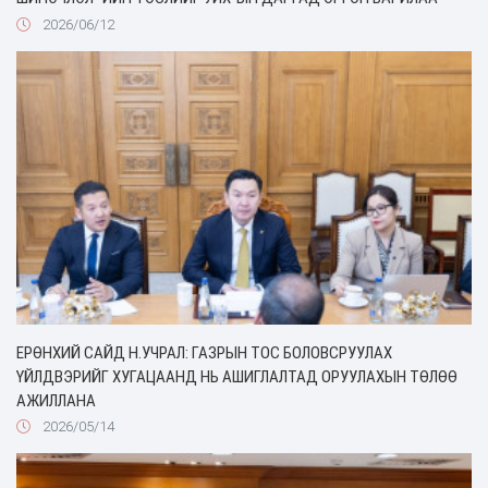
2026/06/12
ЕРӨНХИЙ САЙД Н.УЧРАЛ: ГАЗРЫН ТОС БОЛОВСРУУЛАХ
ҮЙЛДВЭРИЙГ ХУГАЦААНД НЬ АШИГЛАЛТАД ОРУУЛАХЫН ТӨЛӨӨ
АЖИЛЛАНА
2026/05/14