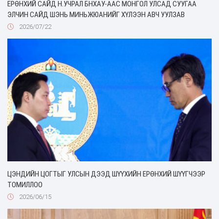
ЕРӨНХИЙ САЙД Н.УЧРАЛ БНХАУ-ААС МОНГОЛ УЛСАД СУУГАА
ЭЛЧИН САЙД ШЭНЬ МИНЬЖЮАНИЙГ ХҮЛЭЭН АВЧ УУЛЗАВ
2026/07/22
ЦЭНДИЙН ЦОГТЫГ УЛСЫН ДЭЭД ШҮҮХИЙН ЕРӨНХИЙ ШҮҮГЧЭЭР
ТОМИЛЛОО
2026/06/15