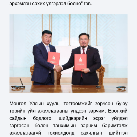
эрхэмлэн сахих үлгэрлэл болно” гэв.
Монгол Улсын хууль, тогтоомжийг зөрчсөн буюу
төрийн үйл ажиллагааны үндсэн зарчим, Ерөнхий
сайдын бодлого, шийдвэрийн эсрэг үйлдэл
гаргасан болон танхимын зарчим баримталж
ажиллагаагүй тохиолдолд сахилгын шийтгэл