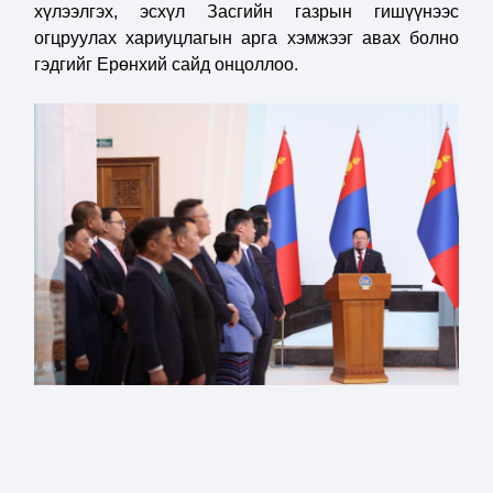
хүлээлгэх, эсхүл Засгийн газрын гишүүнээс
огцруулах хариуцлагын арга хэмжээг авах болно
гэдгийг Ерөнхий сайд онцоллоо.