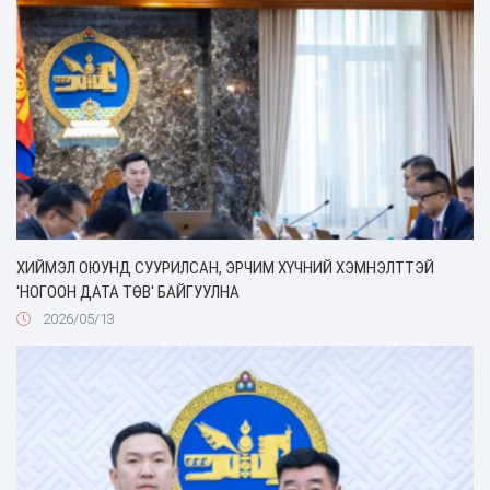
ХИЙМЭЛ ОЮУНД СУУРИЛСАН, ЭРЧИМ ХҮЧНИЙ ХЭМНЭЛТТЭЙ
'НОГООН ДАТА ТӨВ' БАЙГУУЛНА
2026/05/13