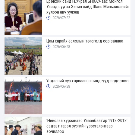
Ерөнхий сайд Н.Учрал БНХАУ-аас Монгол
Улсад суугаа Элчин сайд Шэнь Миньжюанийг
хүлээн авч уулзав
2026/07/22
Цам харайх ёслолын төгсгөлд сор заллаа
2026/06/28
Үндэсний сур харвааны шилдгүүд тодорлоо
2026/06/28
'Нийслэл хүрээнээс Улаанбаатар 1913-2013'
сэдэвт гэрэл зургийн үзэсгэлэнгээр
зочиллоо