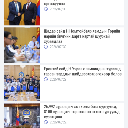
өргөжүүлнэ
2026/07/30
Шадар сайд Н.Номтойбаяр яамдын Төрийн
нарийн бичгийн дарга нартай шуурхай
хуралдлаа
2026/07/30
Ерөнхий сайд Н.Учрал олимпиадын хүрээнд
гарсан зардлыг шийдвэрлэж өгөхөөр болов
2026/07/29
26,992 суралцагч хотхоны бага сургуульд,
8100 суралцагч төрөлжсөн ахлах сургуульд
суралцана
2026/07/22