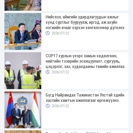
Нийслэл, аймгийн удирдлагуудын ажлыг
хүнд суртлыг бууруулж, иргэд, аж ахуйн
нэгжийн ачааг хэрхэн хөнгөлснөөр дүгнэнэ
2026/07/22
COP17 хурлын үеэрх замын хөдөлгөөн,
нийтийн тээврийн зохицуулалт, сургууль,
цэцэрлэг, зах, худалдааны төвийн ажиллах
хуваарийг гаргаж, иргэдэд мэдээлэхийг
2026/07/22
үүрэг болголоо
Бүгд Найрамдах Тажикистан Улстай эдийн
засгийн хамтын ажиллагааг өргөжүүлнэ
2026/07/22