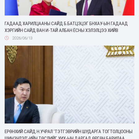
ГАДААД ХАРИЛЦААНЫ САЙД Б.БАТЦЭЦЭГ БНХАУ-ЫН ГАДААД
ХЭРГИЙН САЙД ВАН И-ТАЙ АЛБАН ЁСНЫ ХЭЛЭЛЦЭЭ ХИЙВ
2026/06/13
ЕРӨНХИЙ САЙД Н.УЧРАЛ 'ТЭТГЭВРИЙН ШУДАРГА ТОГТОЛЦООНЫ
ШИНЭЧЛЭЛ'-ИЙН ТӨСЛИЙГ УИХ-ЫН ДАРГАД ӨРГӨН БАРИЛАА