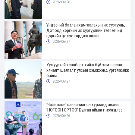
2026/06/28
Үндэсний батлан хамгаалахын их сургууль,
Дотоод хэргийн их сургуулийн төгсөгчид
цэргийн цолоо гардаж авлаа
2026/06/27
Уул уурхайн салбарт хийж буй хамтарсан
хяналт шалгалт улсын хэмжээнд үргэлжилж
байна
2026/06/27
'Чөлөөлье' санаачилгын хүрээнд анхны
'НОГООН ӨРТӨӨ' Булган аймагт нээгдлээ
2026/06/26