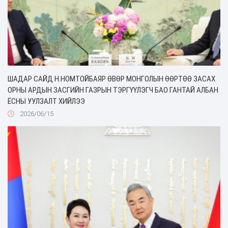
ШАДАР САЙД Н.НОМТОЙБАЯР ӨВӨР МОНГОЛЫН ӨӨРТӨӨ ЗАСАХ
ОРНЫ АРДЫН ЗАСГИЙН ГАЗРЫН ТЭРГҮҮЛЭГЧ БАО ГАНТАЙ АЛБАН
ЁСНЫ УУЛЗАЛТ ХИЙЛЭЭ
2026/06/15