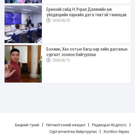
Ерөнхий сайд Н.Учрал Далянийн аж
үйлдвэрийн паркийн дата төвтэй танилцав
2026/06/25
Бээжин, Хөх хотын багш нар хийн дасгалын
сургалт зохион байгууллаа
2026/06/15
|
|
|
Бидний тухай
Үйлчилгээний нөхцөл
Редакцын бодлого
|
Сурталчилгаа байрлуулах
Холбоо барих