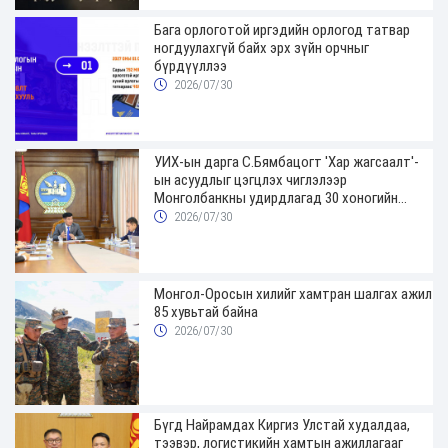
Бага орлоготой иргэдийн орлогод татвар
ногдуулахгүй байх эрх зүйн орчныг
бүрдүүллээ
2026/07/30
УИХ-ын дарга С.Бямбацогт 'Хар жагсаалт'-
ын асуудлыг цэгцлэх чиглэлээр
Монголбанкны удирдлагад 30 хоногийн
хугацаатай үүрэг өглөө
2026/07/30
Монгол-Оросын хилийг хамтран шалгах ажил
85 хувьтай байна
2026/07/30
Бүгд Найрамдах Киргиз Улстай худалдаа,
тээвэр, логистикийн хамтын ажиллагааг