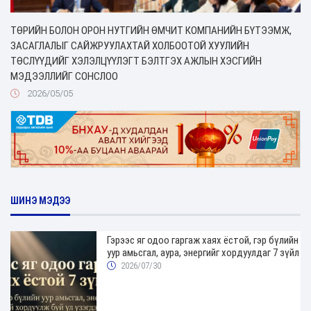
ТӨРИЙН БОЛОН ОРОН НУТГИЙН ӨМЧИТ КОМПАНИЙН БҮТЭЭМЖ,
ЗАСАГЛАЛЫГ САЙЖРУУЛАХТАЙ ХОЛБООТОЙ ХУУЛИЙН
ТӨСЛҮҮДИЙГ ХЭЛЭЛЦҮҮЛЭГТ БЭЛТГЭХ АЖЛЫН ХЭСГИЙН
МЭДЭЭЛЛИЙГ СОНСЛОО
2026/05/05
ШИНЭ МЭДЭЭ
Гэрээс яг одоо гаргаж хаях ёстой, гэр бүлийн
уур амьсгал, аура, энергийг хордуулдаг 7 зүйл
2026/07/30