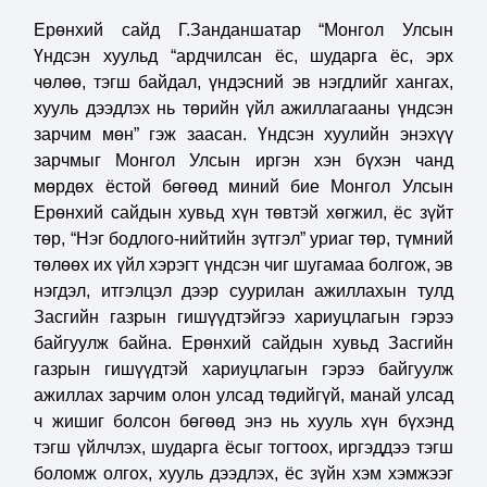
Ерөнхий сайд Г.Занданшатар “Монгол Улсын
Үндсэн хуульд “ардчилсан ёс, шударга ёс, эрх
чөлөө, тэгш байдал, үндэсний эв нэгдлийг хангах,
хууль дээдлэх нь төрийн үйл ажиллагааны үндсэн
зарчим мөн” гэж заасан. Үндсэн хуулийн энэхүү
зарчмыг Монгол Улсын иргэн хэн бүхэн чанд
мөрдөх ёстой бөгөөд миний бие Монгол Улсын
Ерөнхий сайдын хувьд хүн төвтэй хөгжил, ёс зүйт
төр, “Нэг бодлого-нийтийн зүтгэл” уриаг төр, түмний
төлөөх их үйл хэрэгт үндсэн чиг шугамаа болгож, эв
нэгдэл, итгэлцэл дээр суурилан ажиллахын тулд
Засгийн газрын гишүүдтэйгээ хариуцлагын гэрээ
байгуулж байна. Ерөнхий сайдын хувьд Засгийн
газрын гишүүдтэй хариуцлагын гэрээ байгуулж
ажиллах зарчим олон улсад төдийгүй, манай улсад
ч жишиг болсон бөгөөд энэ нь хууль хүн бүхэнд
тэгш үйлчлэх, шударга ёсыг тогтоох, иргэддээ тэгш
боломж олгох, хууль дээдлэх, ёс зүйн хэм хэмжээг