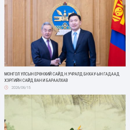
МОНГОЛ УЛСЫН ЕРӨНХИЙ САЙД Н.УЧРАЛД БНХАУ-ЫН ГАДААД
ХЭРГИЙН САЙД ВАН И БАРААЛХАВ
2026/06/15