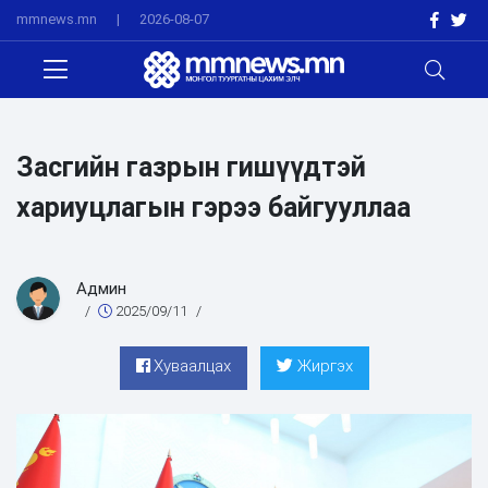
mmnews.mn
|
2026-08-07
Засгийн газрын гишүүдтэй
хариуцлагын гэрээ байгууллаа
Админ
/
2025/09/11
/
Хуваалцах
Жиргэх