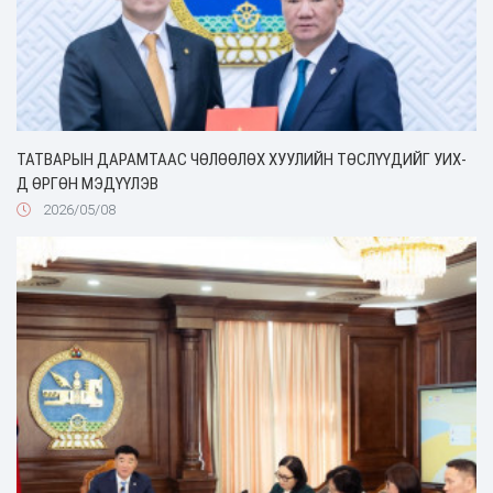
ТАТВАРЫН ДАРАМТААС ЧӨЛӨӨЛӨХ ХУУЛИЙН ТӨСЛҮҮДИЙГ УИХ-
Д ӨРГӨН МЭДҮҮЛЭВ
2026/05/08