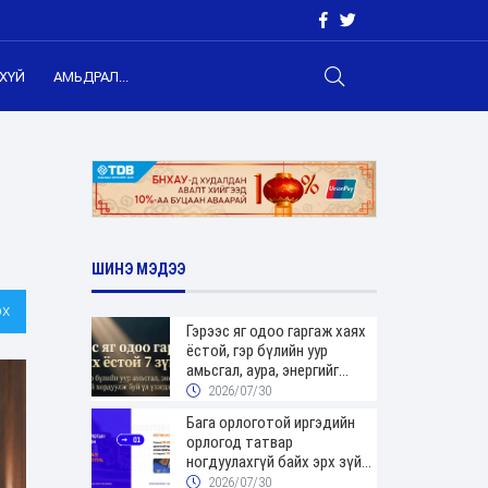
ХҮЙ
АМЬДРАЛ...
ШИНЭ МЭДЭЭ
х
Гэрээс яг одоо гаргаж хаях
ёстой, гэр бүлийн уур
амьсгал, аура, энергийг
хордуулдаг 7 зүйл
2026/07/30
Бага орлоготой иргэдийн
орлогод татвар
ногдуулахгүй байх эрх зүйн
орчныг бүрдүүллээ
2026/07/30