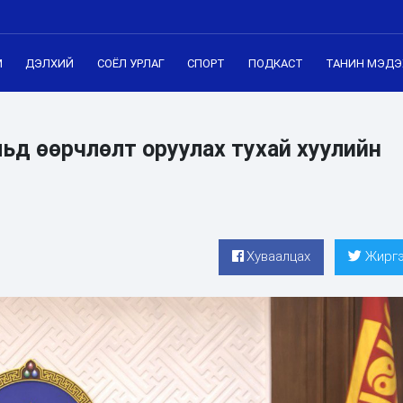
М
ДЭЛХИЙ
СОЁЛ УРЛАГ
СПОРТ
ПОДКАСТ
ТАНИН МЭДЭ
льд өөрчлөлт оруулах тухай хуулийн
Хуваалцах
Жиргэ