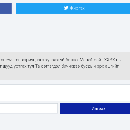
Жиргэх
mmnews.mn хариуцлага хүлээхгүй болно. Манай сайт ХХЗХ-ны
г шууд устгах тул Та сэтгэгдэл бичихдээ бусдын эрх ашгийг