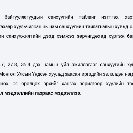
байгууллагуудын санхүүгийн тайланг нэгтгэх, хар
ахаар хуульчилсан нь нам санхүүгийн тайлагналын хувьд о
ан санхүүжилтийн дээд хэмжээ зөрчигдөхөд хүргэж ба
7, 27.8, 35.4 дэх намын үйл ажиллагааг санхүүгийн ху
Монгол Улсын Үндсэн хуульд заасан иргэдийн эвлэлдэн нэгд
ох, эс оролцох эрхийг хангах зорилгоор хуулийн тө
л мэдээллийн газраас мэдээллээ.