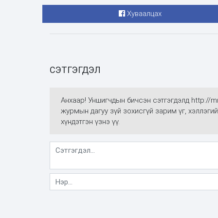
Хуваалцах
СЭТГЭГДЭЛ
Анхаар! Уншигчдын бичсэн сэтгэгдэлд http://
журмын дагуу зүй зохисгүй зарим үг, хэллэгий
хүндэтгэн үзнэ үү.