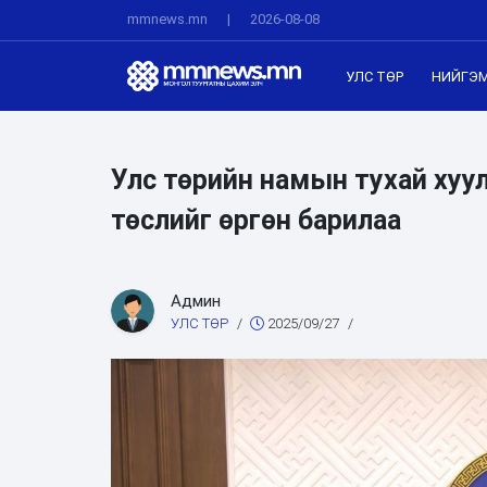
mmnews.mn
|
2026-08-08
УЛС ТӨР
НИЙГЭ
Улс төрийн намын тухай хуу
төслийг өргөн барилаа
Админ
УЛС ТӨР
/
2025/09/27
/