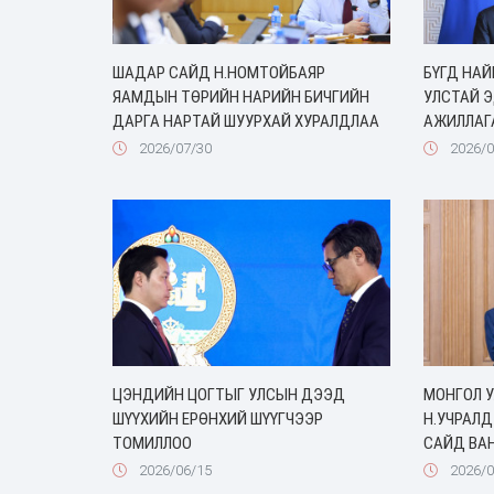
ШАДАР САЙД Н.НОМТОЙБАЯР
БҮГД НА
ЯАМДЫН ТӨРИЙН НАРИЙН БИЧГИЙН
УЛСТАЙ 
ДАРГА НАРТАЙ ШУУРХАЙ ХУРАЛДЛАА
АЖИЛЛАГ
2026/07/30
2026/0
ЦЭНДИЙН ЦОГТЫГ УЛСЫН ДЭЭД
МОНГОЛ 
ШҮҮХИЙН ЕРӨНХИЙ ШҮҮГЧЭЭР
Н.УЧРАЛД
ТОМИЛЛОО
САЙД ВАН
2026/06/15
2026/0