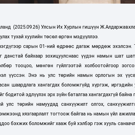
ланд (2025.09.26) Улсын Их Хурлын гишүүн Ж.Алдаржавхл
улах тухай хуулийн төсөл өргөн мэдүүллээ.
нэгдүгээр сарын 01-ний өдрөөс дагаж мөрдөж эхэлсэн. 
эг данстай байхаар зохицуулснаас үүдэн намын шат ша
өлбөр тооцоо, мөнгөн гүйлгээтэй холбоотойгоор зогсо
дрэл үүссэн. Энэ нь улс төрийн намын орлогын эх үүсв
аасан шаардлага хангагдах боломжгүйд хүргэж, иргэдийн 
г бодитой эдлүүлэх эрх зүйн баталгаа хангагдахгүй байна 
й улс төрийн намуудад санхүүжилт олгох, санхүүжилт
мжээнд хязгаарлалт тогтоож байгаа нь намын үйл ажилла
ддоо бэхжих боломжийг хааж буй хэлбэр гэж хууль санаачл