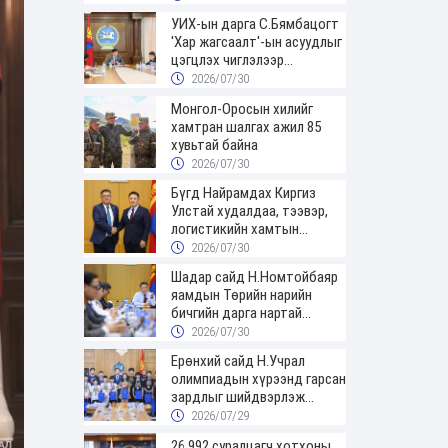
УИХ-ын дарга С.Бямбацогт
'Хар жагсаалт'-ын асуудлыг
цэгцлэх чиглэлээр
Монголбанкны удирдлагад
2026/07/30
30 хоногийн хугацаатай
Монгол-Оросын хилийг
үүрэг өглөө
хамтран шалгах ажил 85
хувьтай байна
2026/07/30
Бүгд Найрамдах Киргиз
Улстай худалдаа, тээвэр,
логистикийн хамтын
ажиллагааг өргөжүүлнэ
2026/07/30
Шадар сайд Н.Номтойбаяр
яамдын Төрийн нарийн
бичгийн дарга нартай
шуурхай хуралдлаа
2026/07/30
Ерөнхий сайд Н.Учрал
олимпиадын хүрээнд гарсан
зардлыг шийдвэрлэж
өгөхөөр болов
2026/07/29
26,992 суралцагч хотхоны