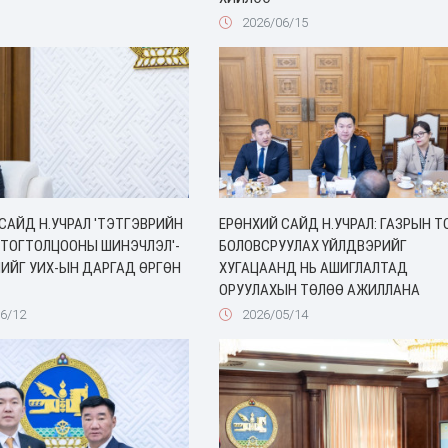
2026/06/15
САЙД Н.УЧРАЛ 'ТЭТГЭВРИЙН
ЕРӨНХИЙ САЙД Н.УЧРАЛ: ГАЗРЫН Т
 ТОГТОЛЦООНЫ ШИНЭЧЛЭЛ'-
БОЛОВСРУУЛАХ ҮЙЛДВЭРИЙГ
ИЙГ УИХ-ЫН ДАРГАД ӨРГӨН
ХУГАЦААНД НЬ АШИГЛАЛТАД
ОРУУЛАХЫН ТӨЛӨӨ АЖИЛЛАНА
6/12
2026/05/14