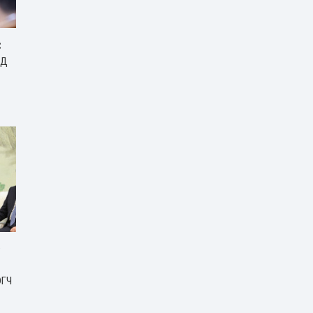
С
ЙД
Р
ЭГЧ