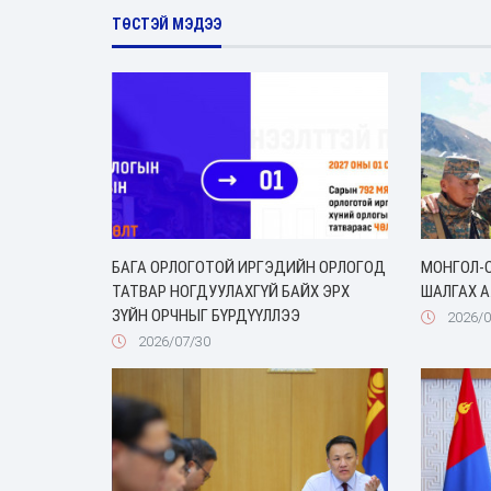
ТӨСТЭЙ МЭДЭЭ
БАГА ОРЛОГОТОЙ ИРГЭДИЙН ОРЛОГОД
МОНГОЛ-
ТАТВАР НОГДУУЛАХГҮЙ БАЙХ ЭРХ
ШАЛГАХ А
ЗҮЙН ОРЧНЫГ БҮРДҮҮЛЛЭЭ
2026/0
2026/07/30