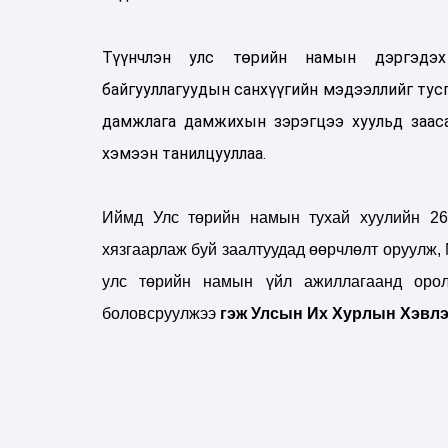
Түүнчлэн улс төрийн намын дэргэдэх 
байгууллагуудын санхүүгийн мэдээллийг тусг
дамжлага дамжихын зэрэгцээ хуульд заас
хэмээн танилцууллаа.
Иймд Улс төрийн намын тухай хуулийн 26.
хязгаарлаж буй заалтуудад өөрчлөлт оруулж, 
улс төрийн намын үйл ажиллагаанд оролц
боловсруулжээ
гэж Улсын Их Хурлын Хэвлэ