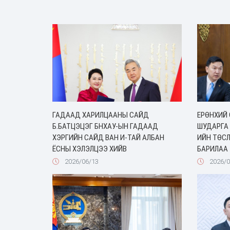
ГАДААД ХАРИЛЦААНЫ САЙД
ЕРӨНХИЙ 
Б.БАТЦЭЦЭГ БНХАУ-ЫН ГАДААД
ШУДАРГА
ХЭРГИЙН САЙД ВАН И-ТАЙ АЛБАН
ИЙН ТӨСЛ
ЁСНЫ ХЭЛЭЛЦЭЭ ХИЙВ
БАРИЛАА
2026/06/13
2026/0