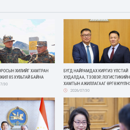
ОРОСЫН ХИЛИЙГ ХАМТРАН
БҮГД НАЙРАМДАХ КИРГИЗ УЛСТАЙ
ЖИЛ 85 ХУВЬТАЙ БАЙНА
ХУДАЛДАА, ТЭЭВЭР, ЛОГИСТИКИЙН
ХАМТЫН АЖИЛЛАГААГ ӨРГӨЖҮҮЛН
7/30
2026/07/30