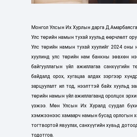
Монгол Улсын Их Хурлын дарга Д.Амарбаясга
Улс төрийн намын тухай хуульд өөрчлөлт ору
Улс төрийн намын тухай хуулийг 2024 оны 
хуулинд улс төрийн нам банкны зөвхөн н
байгууллагын үйл ажиллагаа санхүүгийн т
байдалд орох, хугацаа алдах зэргээр хүн
зарцуулалт ил тод, нээлттэй байх хуульд з
төрийн намын үйл ажиллагаанд оролцох эрхий
үзжээ. Мөн Улсын Их Хуралд суудал бүхи
хэмжээнээс хамаарч намын бусад орлогын хэ
тогтвортой явуулах, санхүүгийн хувьд дотоо
тодотгов.