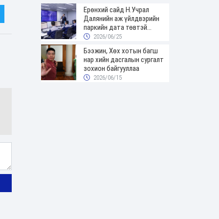
Ерөнхий сайд Н.Учрал
Далянийн аж үйлдвэрийн
паркийн дата төвтэй
танилцав
2026/06/25
Бээжин, Хөх хотын багш
нар хийн дасгалын сургалт
зохион байгууллаа
2026/06/15