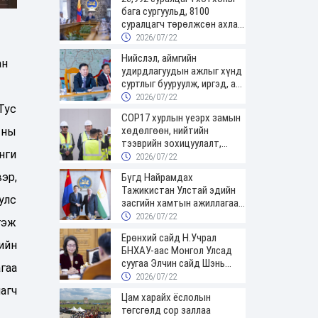
бага сургуульд, 8100
суралцагч төрөлжсөн ахлах
сургуульд суралцана
2026/07/22
Нийслэл, аймгийн
ан
удирдлагуудын ажлыг хүнд
суртлыг бууруулж, иргэд, аж
ахуйн нэгжийн ачааг хэрхэн
2026/07/22
Тус
хөнгөлснөөр дүгнэнэ
COP17 хурлын үеэрх замын
хөдөлгөөн, нийтийн
тны
тээврийн зохицуулалт,
нги
сургууль, цэцэрлэг, зах,
2026/07/22
худалдааны төвийн
эр,
Бүгд Найрамдах
ажиллах хуваарийг гаргаж,
Тажикистан Улстай эдийн
иргэдэд мэдээлэхийг үүрэг
улс
засгийн хамтын ажиллагааг
болголоо
өргөжүүлнэ
2026/07/22
гэж
Ерөнхий сайд Н.Учрал
ийн
БНХАУ-аас Монгол Улсад
суугаа Элчин сайд Шэнь
гаа
Миньжюанийг хүлээн авч
2026/07/22
уулзав
агч
Цам харайх ёслолын
төгсгөлд сор заллаа