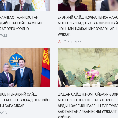
ЙРАМДАХ ТАЖИКИСТАН
ЕРӨНХИЙ САЙД Н.УЧРАЛ БНХАУ-АА
ЭДИЙН ЗАСГИЙН ХАМТЫН
МОНГОЛ УЛСАД СУУГАА ЭЛЧИН СА
ААГ ӨРГӨЖҮҮЛНЭ
ШЭНЬ МИНЬЖЮАНИЙГ ХҮЛЭЭН АВЧ
УУЛЗАВ
7/22
2026/07/22
УЛСЫН ЕРӨНХИЙ САЙД
ШАДАР САЙД Н.НОМТОЙБАЯР ӨВӨ
 БНХАУ-ЫН ГАДААД ХЭРГИЙН
МОНГОЛЫН ӨӨРТӨӨ ЗАСАХ ОРНЫ
 И БАРААЛХАВ
АРДЫН ЗАСГИЙН ГАЗРЫН ТЭРГҮҮЛ
БАО ГАНТАЙ АЛБАН ЁСНЫ УУЛЗАЛТ
6/15
ХИЙЛЭЭ