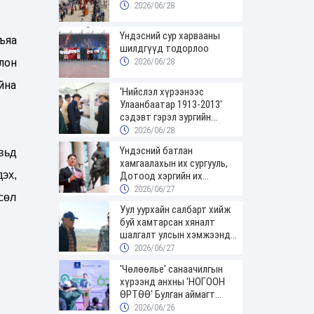
2026/06/28
Үндэсний сур харвааны
ъяа
шилдгүүд тодорлоо
2026/06/28
лон
йна
'Нийслэл хүрээнээс
Улаанбаатар 1913-2013'
сэдэвт гэрэл зургийн
үзэсгэлэнгээр зочиллоо
2026/06/28
Үндэсний батлан
вьд
хамгаалахын их сургууль,
эх,
Дотоод хэргийн их
сургуулийн төгсөгчид
2026/06/27
сөл
цэргийн цолоо гардаж
Уул уурхайн салбарт хийж
авлаа
буй хамтарсан хяналт
шалгалт улсын хэмжээнд
үргэлжилж байна
2026/06/27
'Чөлөөлье' санаачилгын
хүрээнд анхны 'НОГООН
ӨРТӨӨ' Булган аймагт
нээгдлээ
2026/06/26