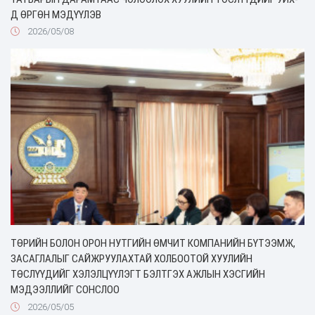
Д ӨРГӨН МЭДҮҮЛЭВ
2026/05/08
ТӨРИЙН БОЛОН ОРОН НУТГИЙН ӨМЧИТ КОМПАНИЙН БҮТЭЭМЖ,
ЗАСАГЛАЛЫГ САЙЖРУУЛАХТАЙ ХОЛБООТОЙ ХУУЛИЙН
ТӨСЛҮҮДИЙГ ХЭЛЭЛЦҮҮЛЭГТ БЭЛТГЭХ АЖЛЫН ХЭСГИЙН
МЭДЭЭЛЛИЙГ СОНСЛОО
2026/05/05