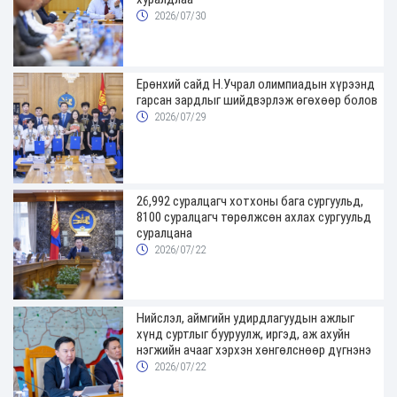
2026/07/30
Ерөнхий сайд Н.Учрал олимпиадын хүрээнд
гарсан зардлыг шийдвэрлэж өгөхөөр болов
2026/07/29
26,992 суралцагч хотхоны бага сургуульд,
8100 суралцагч төрөлжсөн ахлах сургуульд
суралцана
2026/07/22
Нийслэл, аймгийн удирдлагуудын ажлыг
хүнд суртлыг бууруулж, иргэд, аж ахуйн
нэгжийн ачааг хэрхэн хөнгөлснөөр дүгнэнэ
2026/07/22