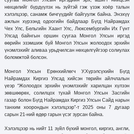
нөхцөлийг бүрдүүлэх нь зүйтэй гэж үзэж хоёр талын
хэлэлцээр, санамж бичгүүдийг байгуулж байна. Энэхүү
ажлын хүрээнд одоогийн байдлаар Бүгд Найрамдах
Чех Улс, Бельгийн Хаант Улс, Люксембургийн Их Гүнт
Улсад байнгын оршин суугаа Монгол Улсын иргэд
өөрийн эзэмшиж буй Монгол Улсын жолоодох эрхийн
үнэмлэхийг аливаа урьдчилсан нөхцөлгүйгээр солиулах
боломжтой болсон.
Монгол Улсын Ерөнхийлөгч У.Хүрэлсүхийн Бүгд
Найрамдах Киргиз Улсад хийсэн төрийн айлчлалын
үеэр “Жолоодох эрхийн үнэмлэхийг харилцан хүлээн
зөвшөөрөх, солилцох тухай Монгол Улсын Засгийн
газар болон Бүгд Найрамдах Киргиз Улсын Сайд нарын
танхим хоорондын хэлэлцээр”-т 2025 оны 7 дугаар
сарын 21-ний өдөр гарын үсэг зурсан байна.
Хэлэлцээр нь нийт 11 зүйл бүхий монгол, киргиз, англи,