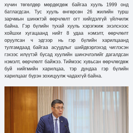
хүчин төгөлдөр мөрдөгдөж байгаа хууль 1999 онд
батлагдсан. Тус хууль өнгөрсөн 26 жилийн турш
зарчмын шинжтэй өөрчлөлт огт хийгдэлгүй үйлчилж
байна. Гэр бүлийн тухай хууль хэрэгжиж эхэлснээс
хойшхи хугацаанд нийт 8 удаа нэмэлт, өөрчлөлт
оруулсан ч эдгээр нь гэр бүлийн харилцаанд
тулгамдаад байгаа асуудлыг шийдвэрлэхэд чиглэсэн
гэхээс илүүтэй бусад хуулийн шинэчлэлийг дагалдсан
нэмэлт, өөрчлөлт байжээ. Тиймээс хувьсан өөрчлөгдөж
буй нийгмийн харилцаа, тэр дундаа гэр бүлийн
харилцааг бүрэн зохицуулж чадахгүй байна.