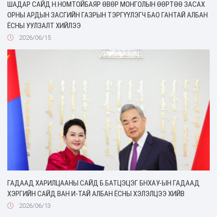
ШАДАР САЙД Н.НОМТОЙБАЯР ӨВӨР МОНГОЛЫН ӨӨРТӨӨ ЗАСАХ
ОРНЫ АРДЫН ЗАСГИЙН ГАЗРЫН ТЭРГҮҮЛЭГЧ БАО ГАНТАЙ АЛБАН
ЁСНЫ УУЛЗАЛТ ХИЙЛЭЭ
2026/06/15
ГАДААД ХАРИЛЦААНЫ САЙД Б.БАТЦЭЦЭГ БНХАУ-ЫН ГАДААД
ХЭРГИЙН САЙД ВАН И-ТАЙ АЛБАН ЁСНЫ ХЭЛЭЛЦЭЭ ХИЙВ
2026/06/13