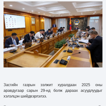
Засгийн газрын ээлжит хуралдаан 2025 оны
аравдугаар сарын 29-нд болж дараах асуудлуудыг
хэлэлцэн шийдвэрлэлээ.