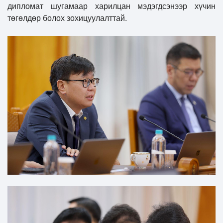
дипломат шугамаар харилцан мэдэгдсэнээр хүчин
төгөлдөр болох зохицуулалттай.