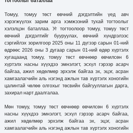
тогтоолыг баталлаа
Томуу, томуу төст өвчний дэгдэлтийн үед авч
хэрэгжүүлэх зарим арга хэмжээний тухай тогтоолыг
хэлэлцэн баталлаа. Уг тогтоолоор томуу, томуу төст
өвчний дэгдэлтийг бууруулах, өвчний хүндрэлээс
сэргийлэх зорилгоор 2025 оны 11 дүгээр сарын 01-ний
өдрөөс 2026 оны 3 дугаар сарын 01-ний өдөр хүртэлх
хугацаанд томуу, томуу төст өвчнөөр өвчилсөн 6
хүртэлх насны хүүхдээ эмнэлэгт, эсхүл гэрээр асарч
байгаа, ажил хөдөлмөр эрхэлж байгаа эх, эцэг, асран
хамгаалагчийн аль нэгэнд ажлын тав хүртэлх хоногийн
цалинтай чөлөө олгохыг төсвийн байгууллагын дарга,
захирал нарт даалгалаа.
Мөн томуу, томуу төст өвчнөөр өвчилсөн 6 хүртэлх
насны хүүхдээ эмнэлэгт, эсхүл гэрээр асарч байгаа,
ажил хөдөлмөр эрхэлж байгаа эх, эцэг, асран
хамгаалагчийн аль нэгэнд ажлын тав хүртэлх хоногийн