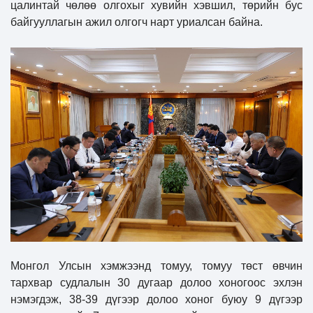
цалинтай чөлөө олгохыг хувийн хэвшил, төрийн бус
байгууллагын ажил олгогч нарт уриалсан байна.
Монгол Улсын хэмжээнд томуу, томуу төст өвчин
тархвар судлалын 30 дугаар долоо хоногоос эхлэн
нэмэгдэж, 38-39 дүгээр долоо хоног буюу 9 дүгээр