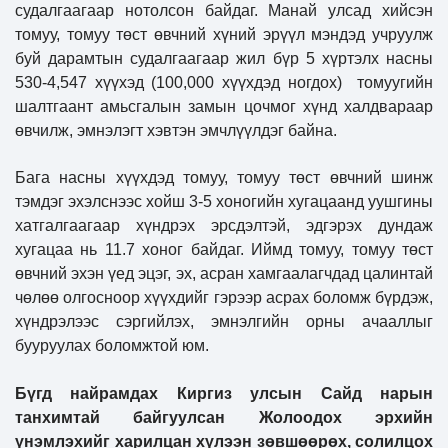
судалгаагаар нотолсон байдаг. Манай улсад хийсэн
томуу, томуу төст өвчний хүний эрүүл мэндэд учруулж
буй дарамтын судалгаагаар жил бүр 5 хүртэлх насны
530-4,547 хүүхэд (100,000 хүүхдэд ногдох) томуугийн
шалтгаант амьсгалын замын цочмог хүнд халдвараар
өвчилж, эмнэлэгт хэвтэн эмчлүүлдэг байна.
Бага насны хүүхдэд томуу, томуу төст өвчний шинж
тэмдэг эхэлснээс хойш 3-5 хоногийн хугацаанд уушгины
хатгалгаагаар хүндрэх эрсдэлтэй, эдгэрэх дундаж
хугацаа нь 11.7 хоног байдаг. Иймд томуу, томуу төст
өвчний эхэн үед эцэг, эх, асран хамгаалагчдад цалинтай
чөлөө олгосноор хүүхдийг гэрээр асрах боломж бүрдэж,
хүндрэлээс сэргийлэх, эмнэлгийн орны ачааллыг
бууруулах боломжтой юм.
Бүгд найрамдах Киргиз улсын Сайд нарын
танхимтай байгуулсан Жолоодох эрхийн
үнэмлэхийг харилцан хүлээн зөвшөөрөх, солилцох