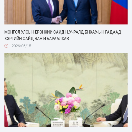
МОНГОЛ УЛСЫН ЕРӨНХИЙ САЙД Н.УЧРАЛД БНХАУ-ЫН ГАДААД
ХЭРГИЙН САЙД ВАН И БАРААЛХАВ
2026/06/15