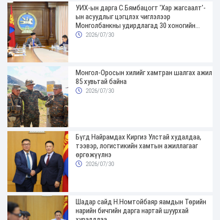
УИХ-ын дарга С.Бямбацогт 'Хар жагсаалт'-
ын асуудлыг цэгцлэх чиглэлээр
Монголбанкны удирдлагад 30 хоногийн
хугацаатай үүрэг өглөө
2026/07/30
Монгол-Оросын хилийг хамтран шалгах ажил
85 хувьтай байна
2026/07/30
Бүгд Найрамдах Киргиз Улстай худалдаа,
тээвэр, логистикийн хамтын ажиллагааг
өргөжүүлнэ
2026/07/30
Шадар сайд Н.Номтойбаяр яамдын Төрийн
нарийн бичгийн дарга нартай шуурхай
хуралдлаа