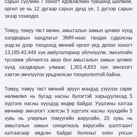
сарын сүүлийн 7 хоногт идэвхжлийн түвшинд шилжиж,
оргил үе нь 12 дугаар сарын дунд үе, 1 дүгээр сарын
эхээр тохиодог.
Томуу, томуу төст өвчин, амьсгалын замын цочмог хүнд
халдварын хандлагыг ЭМЯ-наас тандан судалсны
үндсэн дээр тооцоход өвчний оргил үед долоо хоногт
13,185-42,449 хүн амбулаториор үйлчлүүлж, эмнэлгийн
тусламж үйлчилгээ авах бол амьсгалын замын цочмог
хүнд халдварын улмаас 1,301-4,653 хүн эмнэлэгт
хэвтэн эмчлүүлэх урьдчилсан тооцоололтой байна.
Томуу, томуу төст өвчний эрүүл мэндэд үзүүлэх сөрөг
нөлөөлөл нь бусад насны бүлэгтэй харьцуулахад 5
хүртэлх насны хүүхдэд өндөр байдаг. Уушгины хатгаа
өвчнөөр эмнэлэгт хэвтсэн 5 хүртэлх насны хүүхдийн 5
хувь нь улирлын томуугийн вирусийн, 20 хувь нь
амьсгалын замын синцитиаль вирусийн шалтгаант
хатгаагаар өвдсөн байдаг болохыг олон улсын