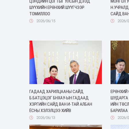
ЦЭНДИЙН ЦОГТЫГ УЛСЫН ДЭЭД
МОНГОЛ 
ШҮҮХИЙН ЕРӨНХИЙ ШҮҮГЧЭЭР
Н.УЧРАЛД
ТОМИЛЛОО
САЙД ВАН
2026/06/15
2026/0
ГАДААД ХАРИЛЦААНЫ САЙД
ЕРӨНХИЙ 
Б.БАТЦЭЦЭГ БНХАУ-ЫН ГАДААД
ШУДАРГА
ХЭРГИЙН САЙД ВАН И-ТАЙ АЛБАН
ИЙН ТӨСЛ
ЁСНЫ ХЭЛЭЛЦЭЭ ХИЙВ
БАРИЛАА
2026/06/13
2026/0