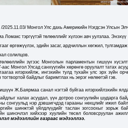
2025.11.03/ Монгол Улс дахь Амер
икийн Нэгдсэн Улсын Эл
 Ломакс тэргүүтэй төлөөллийг хүлээн авч уулзлаа. Энэхүү
ааг өргөжүүлэх, эдийн засаг, ардчиллын хөгжил, тулгамдаж
нал солилцов.
төлөөллийн зүгээс Монголын парламентын гишүүн хүсэлт
-аас Монгол Улсад санхүүгийн хөрөнгө оруулалт татах асуу
гаагаа илэрхийлж, ингэхийн тулд тухайн улс эрх зүйн орч
 тогтвортой байдлыг баримтлах нь эерэг нөлөөтэй гэв.
гишүүн Ж.Баярмаа санал нэгтэй буйгаа илэрхийлэхийн ялд
байдлыг халах асуудал, үүн дотроо сонгуулийн шударга бай
тны сонгуульд нэр дэвшигчдэд гарааны нөхцлийг ижил байл
эргийн шинжтэй үйлдлүүдийг таслан зогсоохыг зорьж бай
үйн шинэчлэл хийхээр хуулийн төсөл боловсруулан ажил
лэл мэдээллийн газраас мэдээллээ.