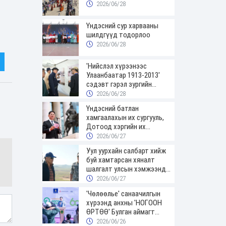
2026/06/28
Үндэсний сур харвааны
шилдгүүд тодорлоо
2026/06/28
'Нийслэл хүрээнээс
Улаанбаатар 1913-2013'
сэдэвт гэрэл зургийн
үзэсгэлэнгээр зочиллоо
2026/06/28
Үндэсний батлан
хамгаалахын их сургууль,
Дотоод хэргийн их
сургуулийн төгсөгчид
2026/06/27
цэргийн цолоо гардаж
Уул уурхайн салбарт хийж
авлаа
буй хамтарсан хяналт
шалгалт улсын хэмжээнд
үргэлжилж байна
2026/06/27
'Чөлөөлье' санаачилгын
хүрээнд анхны 'НОГООН
ӨРТӨӨ' Булган аймагт
нээгдлээ
2026/06/26