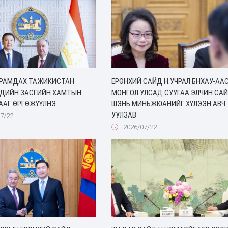
ЙРАМДАХ ТАЖИКИСТАН
ЕРӨНХИЙ САЙД Н.УЧРАЛ БНХАУ-АА
ЭДИЙН ЗАСГИЙН ХАМТЫН
МОНГОЛ УЛСАД СУУГАА ЭЛЧИН СА
ААГ ӨРГӨЖҮҮЛНЭ
ШЭНЬ МИНЬЖЮАНИЙГ ХҮЛЭЭН АВЧ
УУЛЗАВ
7/22
2026/07/22