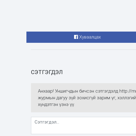
Хуваалцах
СЭТГЭГДЭЛ
Анхаар! Уншигчдын бичсэн сэтгэгдэлд http://
журмын дагуу зүй зохисгүй зарим үг, хэллэгий
хүндэтгэн үзнэ үү.