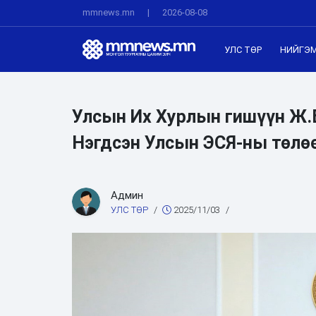
mmnews.mn
|
2026-08-08
УЛС ТӨР
НИЙГЭ
Улсын Их Хурлын гишүүн Ж.
Нэгдсэн Улсын ЭСЯ-ны төлөө
Админ
УЛС ТӨР
/
2025/11/03
/