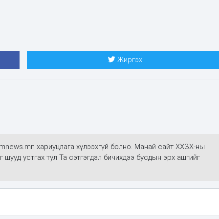
Жиргэх
mmnews.mn хариуцлага хүлээхгүй болно. Манай сайт ХХЗХ-ны
г шууд устгах тул Та сэтгэгдэл бичихдээ бусдын эрх ашгийг