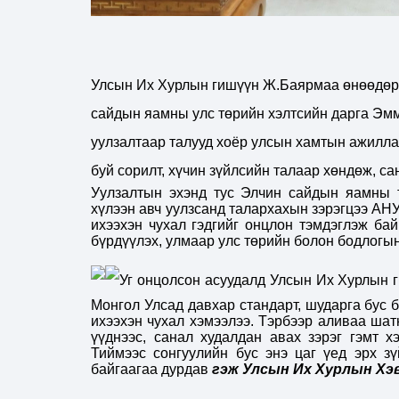
Улсын Их Хурлын гишүүн Ж.Баярмаа өнөөдөр /
сайдын яамны улс төрийн хэлтсийн дарга Эмма
уулзалтаар талууд хоёр улсын хамтын ажиллаг
буй сорилт, хүчин зүйлсийн талаар хөндөж, са
Уулзалтын эхэнд тус Элчин сайдын яамны 
хүлээн авч уулзсанд талархахын зэрэгцээ АНУ
ихээхэн чухал гэдгийг онцлон тэмдэглэж бай
бүрдүүлэх, улмаар улс төрийн болон бодлогын
Уг онцолсон асуудалд Улсын Их Хурлын 
Монгол Улсад давхар стандарт, шударга бус 
ихээхэн чухал хэмээлээ. Тэрбээр аливаа ша
үүднээс, санал худалдан авах зэрэг гэмт х
Тиймээс сонгуулийн бус энэ цаг үед эрх з
байгаагаа дурдав
гэж Улсын Их Хурлын Хэв