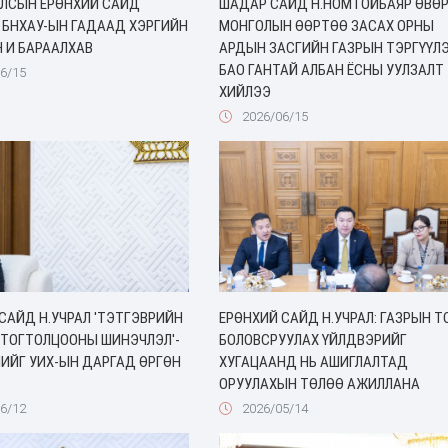
УЛСЫН ЕРӨНХИЙ САЙД
ШАДАР САЙД Н.НОМТОЙБАЯР ӨВӨ
 БНХАУ-ЫН ГАДААД ХЭРГИЙН
МОНГОЛЫН ӨӨРТӨӨ ЗАСАХ ОРНЫ
 И БАРААЛХАВ
АРДЫН ЗАСГИЙН ГАЗРЫН ТЭРГҮҮЛ
БАО ГАНТАЙ АЛБАН ЁСНЫ УУЛЗАЛТ
6/15
ХИЙЛЭЭ
2026/06/15
САЙД Н.УЧРАЛ 'ТЭТГЭВРИЙН
ЕРӨНХИЙ САЙД Н.УЧРАЛ: ГАЗРЫН Т
 ТОГТОЛЦООНЫ ШИНЭЧЛЭЛ'-
БОЛОВСРУУЛАХ ҮЙЛДВЭРИЙГ
ИЙГ УИХ-ЫН ДАРГАД ӨРГӨН
ХУГАЦААНД НЬ АШИГЛАЛТАД
ОРУУЛАХЫН ТӨЛӨӨ АЖИЛЛАНА
6/12
2026/05/14