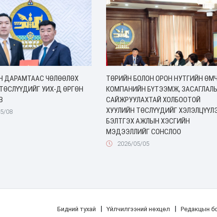
Н ДАРАМТААС ЧӨЛӨӨЛӨХ
ТӨРИЙН БОЛОН ОРОН НУТГИЙН ӨМ
ТӨСЛҮҮДИЙГ УИХ-Д ӨРГӨН
КОМПАНИЙН БҮТЭЭМЖ, ЗАСАГЛАЛ
В
САЙЖРУУЛАХТАЙ ХОЛБООТОЙ
ХУУЛИЙН ТӨСЛҮҮДИЙГ ХЭЛЭЛЦҮҮЛ
5/08
БЭЛТГЭХ АЖЛЫН ХЭСГИЙН
МЭДЭЭЛЛИЙГ СОНСЛОО
2026/05/05
|
|
Бидний тухай
Үйлчилгээний нөхцөл
Редакцын б