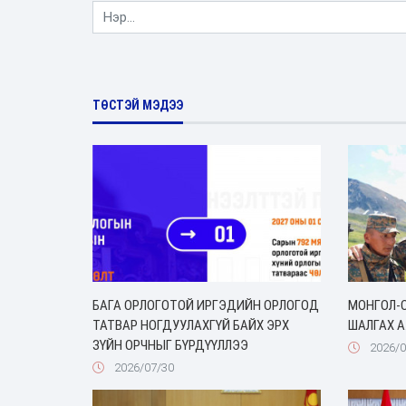
ТӨСТЭЙ МЭДЭЭ
БАГА ОРЛОГОТОЙ ИРГЭДИЙН ОРЛОГОД
МОНГОЛ-
ТАТВАР НОГДУУЛАХГҮЙ БАЙХ ЭРХ
ШАЛГАХ А
ЗҮЙН ОРЧНЫГ БҮРДҮҮЛЛЭЭ
2026/0
2026/07/30