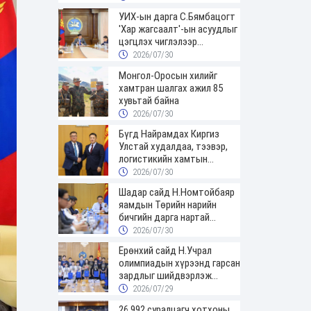
УИХ-ын дарга С.Бямбацогт
'Хар жагсаалт'-ын асуудлыг
цэгцлэх чиглэлээр
Монголбанкны удирдлагад
2026/07/30
30 хоногийн хугацаатай
Монгол-Оросын хилийг
үүрэг өглөө
хамтран шалгах ажил 85
хувьтай байна
2026/07/30
Бүгд Найрамдах Киргиз
Улстай худалдаа, тээвэр,
логистикийн хамтын
ажиллагааг өргөжүүлнэ
2026/07/30
Шадар сайд Н.Номтойбаяр
яамдын Төрийн нарийн
бичгийн дарга нартай
шуурхай хуралдлаа
2026/07/30
Ерөнхий сайд Н.Учрал
олимпиадын хүрээнд гарсан
зардлыг шийдвэрлэж
өгөхөөр болов
2026/07/29
26,992 суралцагч хотхоны