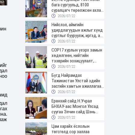
бага сургуульд, 8100
суралцагч төрөлжсөн ахлах
сургуульд суралцана
2026/07/22
Нийслэл, аймгийн
чин
удирдлагуудын ажлыг хүнд
суртлыг бууруулж, иргэд, аж
ахуйн нэгжийн ачааг хэрхэн
2026/07/22
хөнгөлснөөр дүгнэнэ
COP17 хурлын үеэрх замын
хөдөлгөөн, нийтийн
тээврийн зохицуулалт,
ийг
сургууль, цэцэрлэг, зах,
2026/07/22
дал
худалдааны төвийн
Бүгд Найрамдах
ноо
ажиллах хуваарийг гаргаж,
Тажикистан Улстай эдийн
иргэдэд мэдээлэхийг үүрэг
засгийн хамтын ажиллагааг
болголоо
өргөжүүлнэ
2026/07/22
амд
Ерөнхий сайд Н.Учрал
дал
БНХАУ-аас Монгол Улсад
гах
суугаа Элчин сайд Шэнь
на.
Миньжюанийг хүлээн авч
2026/07/22
лаж
уулзав
Цам харайх ёслолын
төгсгөлд сор заллаа