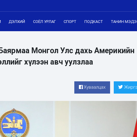
М
ДЭЛХИЙ
СОЁЛ УРЛАГ
СПОРТ
ПОДКАСТ
ТАНИН МЭДЭ
Баярмаа Монгол Улс дахь Америкийн
ллийг хүлээн авч уулзлаа
Хуваалцах
Жиргэ