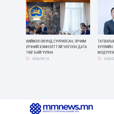
ХИЙМЭЛ ОЮУНД СУУРИЛСАН, ЭРЧИМ
ТАТВАРЫ
ХҮЧНИЙ ХЭМНЭЛТТЭЙ 'НОГООН ДАТА
ХУУЛИЙН 
ТӨВ' БАЙГУУЛНА
МЭДҮҮЛЭ
2026/05/13
2026/0