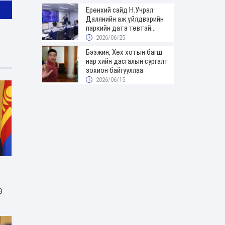
Ерөнхий сайд Н.Учрал
Далянийн аж үйлдвэрийн
паркийн дата төвтэй
танилцав
2026/06/25
Бээжин, Хөх хотын багш
нар хийн дасгалын сургалт
зохион байгууллаа
2026/06/15
Э