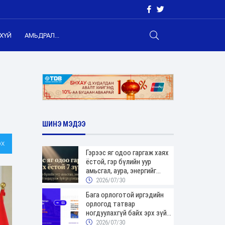
ХҮЙ
АМЬДРАЛ...
ШИНЭ МЭДЭЭ
х
Гэрээс яг одоо гаргаж хаях
ёстой, гэр бүлийн уур
амьсгал, аура, энергийг
хордуулдаг 7 зүйл
2026/07/30
Бага орлоготой иргэдийн
орлогод татвар
ногдуулахгүй байх эрх зүйн
орчныг бүрдүүллээ
2026/07/30