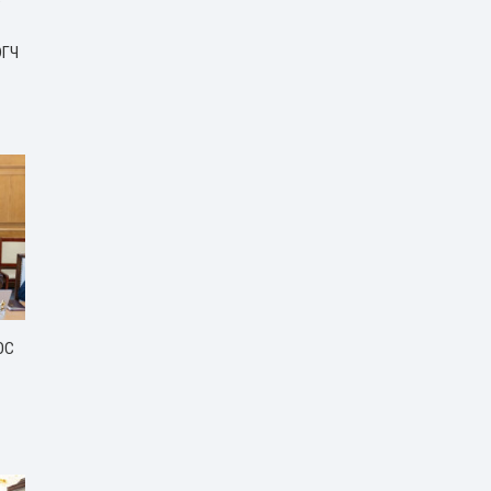
Р
ЭГЧ
ОС