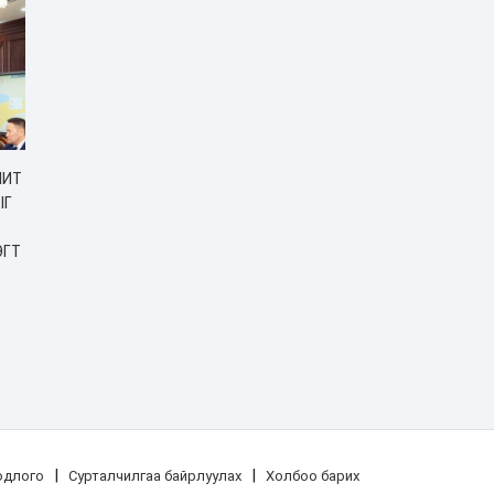
ЧИТ
ЫГ
ЭГТ
|
|
одлого
Сурталчилгаа байрлуулах
Холбоо барих