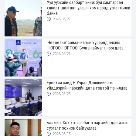
Уул уурхайн салбарт хийж буй хамтарсан
хяналт шалгалт улсын хэмжээнд үргэлжилж
байна
2026/06/27
'Чөлөөлье' санаачилгын хүрээнд анхны
'НОГООН ӨРТӨӨ' Булган аймагт нээгдлээ
2026/06/26
Ерөнхий сайд Н.Учрал Далянийн аж
үйлдвэрийн паркийн дата төвтэй танилцав
2026/06/25
Бээжин, Хөх хотын багш нар хийн дасгалын
сургалт зохион байгууллаа
2026/06/15