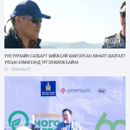
УУЛ УУРХАЙН САЛБАРТ ХИЙЖ БУЙ ХАМТАРСАН ХЯНАЛТ ШАЛГАЛТ
УЛСЫН ХЭМЖЭЭНД ҮРГЭЛЖИЛЖ БАЙНА
2026/06/27