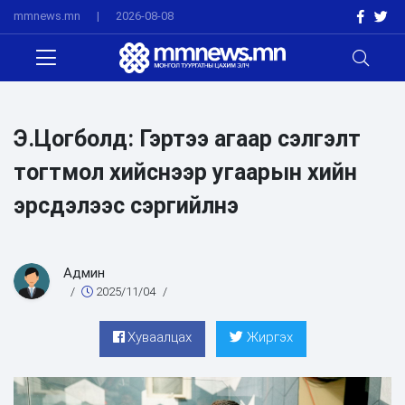
mmnews.mn
|
2026-08-08
Э.Цогболд: Гэртээ агаар сэлгэлт
тогтмол хийснээр угаарын хийн
эрсдэлээс сэргийлнэ
Админ
/
2025/11/04
/
Хуваалцах
Жиргэх