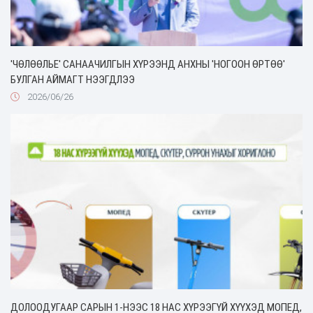
'ЧӨЛӨӨЛЬЕ' САНААЧИЛГЫН ХҮРЭЭНД АНХНЫ 'НОГООН ӨРТӨӨ'
БУЛГАН АЙМАГТ НЭЭГДЛЭЭ
2026/06/26
ДОЛООДУГААР САРЫН 1-НЭЭС 18 НАС ХҮРЭЭГҮЙ ХҮҮХЭД МОПЕД,