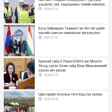
цэцэрлэг, зах, худалдааны төвийн ажиллах
хуваарийг гаргаж, иргэдэд мэдээлэхийг
2026/07/22
үүрэг болголоо
Бүгд Найрамдах Тажикистан Улстай эдийн
засгийн хамтын ажиллагааг өргөжүүлнэ
2026/07/22
Ерөнхий сайд Н.Учрал БНХАУ-аас Монгол
Улсад суугаа Элчин сайд Шэнь Миньжюанийг
хүлээн авч уулзав
2026/07/22
Цам харайх ёслолын төгсгөлд сор заллаа
2026/06/28