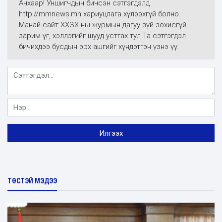
Анхаар! Уншигчдын бичсэн сэтгэгдэлд
http://mmnews.mn хариуцлага хүлээхгүй болно.
Манай сайт ХХЗХ-ны журмын дагуу зүй зохисгүй
зарим үг, хэллэгийг шууд устгах тул Та сэтгэгдэл
бичихдээ бусдын эрх ашгийг хүндэтгэн үзнэ үү.
ТӨСТЭЙ МЭДЭЭ