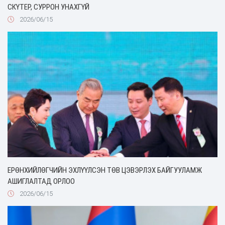
СКҮТЕР, СУРРОН УНАХГҮЙ
2026/06/15
ЕРӨНХИЙЛӨГЧИЙН ЭХЛҮҮЛСЭН ТӨВ ЦЭВЭРЛЭХ БАЙГУУЛАМЖ
АШИГЛАЛТАД ОРЛОО
2026/06/15