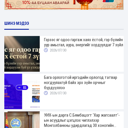
ШИНЭ МЭДЭЭ
Гэрээс яг одоо гаргаж хаях ёстой, гэр бүлийн
уур амьсгал, аура, энергийг хордуулдаг 7 зүйл
2026/07/30
Бага орлоготой иргэдийн орлогод татвар
ногдуулахгүй байх эрх зүйн орчныг
бүрдүүллээ
2026/07/30
УИХ-ын дарга С.Бямбацогт 'Хар жагсаалт'-
ын асуудлыг цэгцлэх чиглэлээр
Монголбанкны удирдлагад 30 хоногийн