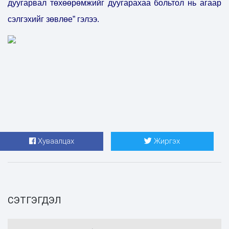
дуугарвал төхөөрөмжийг дуугарахаа больтол нь агаар
сэлгэхийг зөвлөе” гэлээ.
Хуваалцах
Жиргэх
СЭТГЭГДЭЛ