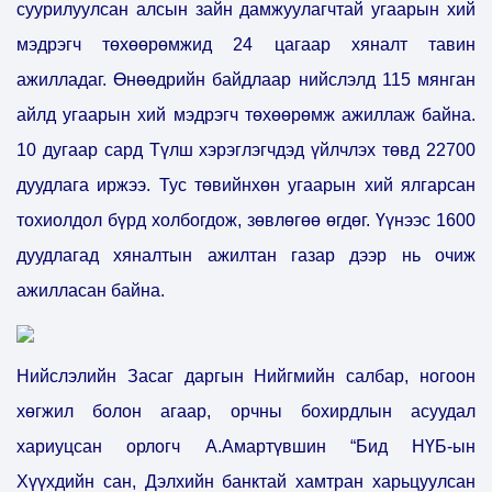
суурилуулсан алсын зайн дамжуулагчтай угаарын хий
мэдрэгч төхөөрөмжид 24 цагаар хяналт тавин
ажилладаг. Өнөөдрийн байдлаар нийслэлд 115 мянган
айлд угаарын хий мэдрэгч төхөөрөмж ажиллаж байна.
10 дугаар сард Түлш хэрэглэгчдэд үйлчлэх төвд 22700
дуудлага иржээ. Тус төвийнхөн угаарын хий ялгарсан
тохиолдол бүрд холбогдож, зөвлөгөө өгдөг. Үүнээс 1600
дуудлагад хяналтын ажилтан газар дээр нь очиж
ажилласан байна.
Нийслэлийн Засаг даргын Нийгмийн салбар, ногоон
хөгжил болон агаар, орчны бохирдлын асуудал
хариуцсан орлогч А.Амартүвшин “Бид НҮБ-ын
Хүүхдийн сан, Дэлхийн банктай хамтран харьцуулсан