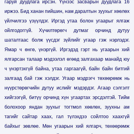
гаруй дуудлага ирсэн. Үүнээс засварын дуудлага 16
иржээ. Бид ханан пийшин, нам даралтын зуухыг хөөлөх
үйлчилгээ үзүүлдэг. Иргэд утаа болон угаарыг ялгаж
ойлгодоггүй. Хүчилтөрөгч дутмаг орчинд дутуу
шаталтаас болж үүсдэг зүйлийг угаар гэж нэрлэдэг.
Ямар ч өнгө, үнэргүй. Иргэдэд гэрт нь угаарын хий
ялгарсан талаар мэдээлэл өгөөд залгахаар манайд юу
ч үнэртэхгүй байна, утаа гаргаагүй, байн байн битгий
залгаад бай гэж хэлдэг. Угаар мэдрэгч төхөөрөмж нь
нүүрстөрөгчийн дутуу ислийг мэдэрдэг. Агаар сэлгэлт
хийгээгүй, битүү орчинд хүн угаартах эрсдэлтэй. Тийм
болохоор яндан зуухыг тогтмол хөөлөх, зуухны ам
тагийг сайтар хаах, гал түлэхдээ сойлтоо хаахгүй
байхыг зөвлөе. Мөн угаарын хий ялгарч, төхөөрөмж