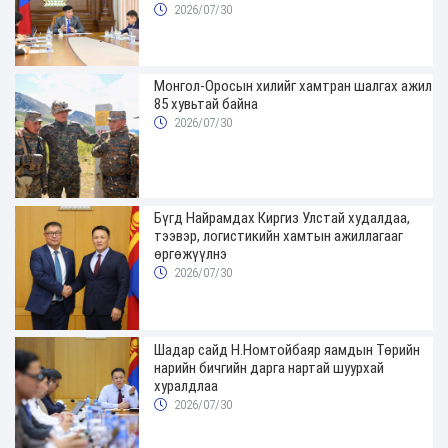
хугацаатай үүрэг өглөө
2026/07/30
Монгол-Оросын хилийг хамтран шалгах ажил
85 хувьтай байна
2026/07/30
Бүгд Найрамдах Киргиз Улстай худалдаа,
тээвэр, логистикийн хамтын ажиллагааг
өргөжүүлнэ
2026/07/30
Шадар сайд Н.Номтойбаяр яамдын Төрийн
нарийн бичгийн дарга нартай шуурхай
хуралдлаа
2026/07/30