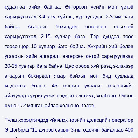
судалгаа хийж байгаа. Өнгөрсөн үеийн мөн үетэй
харьцуулахад 3-4 хэм хүйтэн, хур тунадас 2-3 мм бага
байна. Агаарын бохирдол өнгөрсөн оныхтой
харьцуулахад 2-15 хувиар бага. Тэр дундаа тоос
тоосонцор 10 хувиар бага байна. Хүхрийн хий болон
угаарын хийн ялгаралт өнгөрсөн онтой харьцуулахад
20-25 хувиар бага байна. Цас ороод хүйтрээд эхлэхээр
агаарын бохирдол ямар байхыг мөн бид судлаад
мэдээлэх болно. 45 мянган ухаалаг мэдрэгчийг
айлуудад суурилуулж нэгдсэн системд холбоно. Оноос
өмнө 172 мянган айлаа холбоно” гэлээ.
Түлш хэрэглэгчдэд үйлчлэх төвийн дэлгэцийн оператор
Э.Цогболд “11 дүгээр сарын 3-ны өдрийн байдлаар 400