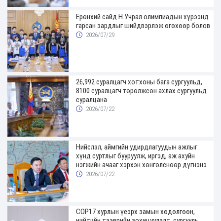
Ерөнхий сайд Н.Учрал олимпиадын хүрээнд
гарсан зардлыг шийдвэрлэж өгөхөөр болов
2026/07/29
26,992 суралцагч хотхоны бага сургуульд,
8100 суралцагч төрөлжсөн ахлах сургуульд
суралцана
2026/07/22
Нийслэл, аймгийн удирдлагуудын ажлыг
хүнд суртлыг бууруулж, иргэд, аж ахуйн
нэгжийн ачааг хэрхэн хөнгөлснөөр дүгнэнэ
2026/07/22
COP17 хурлын үеэрх замын хөдөлгөөн,
нийтийн тээврийн зохицуулалт, сургууль,