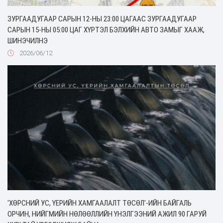
ЗУРГААДУГААР САРЫН 12-НЫ 23:00 ЦАГААС ЗУРГААДУГААР
САРЫН 15-НЫ 05:00 ЦАГ ХҮРТЭЛ БЭЛХИЙН АВТО ЗАМЫГ ХААЖ,
ШИНЭЧИЛНЭ
2026/06/12
'ХӨРСНИЙ УС, ҮЕРИЙН ХАМГААЛАЛТ ТӨСӨЛ'-ИЙН БАЙГАЛЬ
ОРЧИН, НИЙГМИЙН НӨЛӨӨЛЛИЙН ҮНЭЛГЭЭНИЙ АЖИЛ 90 ГАРУЙ