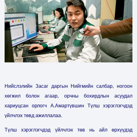
Нийслэлийн Засаг даргын Нийгмийн салбар, ногоон
хөгжил болон агаар, орчны бохирдлын асуудал
хариуцсан орлогч А.Амартүвшин Түлш хэрэглэгчдэд
үйлчлэх төвд ажиллалаа.
Түлш хэрэглэгчдэд үйлчлэх төв нь айл өрхүүдэд