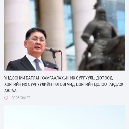
ҮНДЭСНИЙ БАТЛАН ХАМГААЛАХЫН ИХ СУРГУУЛЬ, ДОТООД
ХЭРГИЙН ИХ СУРГУУЛИЙН ТӨГСӨГЧИД ЦЭРГИЙН ЦОЛОО ГАРДАЖ
АВЛАА
2026/06/27