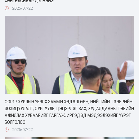
ХӨНГӨЛСНӨӨР ДҮГНЭНЭ
2026/07/22
COP17 ХУРЛЫН ҮЕЭРХ ЗАМЫН ХӨДӨЛГӨӨН, НИЙТИЙН ТЭЭВРИЙН
ЗОХИЦУУЛАЛТ, СУРГУУЛЬ, ЦЭЦЭРЛЭГ, ЗАХ, ХУДАЛДААНЫ ТӨВИЙН
АЖИЛЛАХ ХУВААРИЙГ ГАРГАЖ, ИРГЭДЭД МЭДЭЭЛЭХИЙГ ҮҮРЭГ
БОЛГОЛОО
2026/07/22