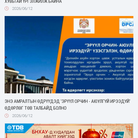
ХУВЬТАЙ ҮРГЭЛЖИЛЖ БАЙНА
2026/06/12
ЭНЭ АМРАЛТЫН ӨДРҮҮДЭД 'ЭРҮҮЛ ОРЧИН - АЮУЛГҮЙ ИРЭЭДҮЙ'
ӨДӨРЛӨГ ТӨВ ТАЛБАЙД БОЛНО
2026/06/12