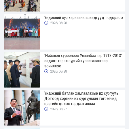
Үндэсний сур харвааны шилдгүүд тодорлоо
2026/06/28
'Нийслэл хүрээнээс Улаанбаатар 1913-2013'
сэдэвт гэрэл зургийн үзэсгэлэнгээр
зочиллоо
2026/06/28
Үндэсний батлан хамгаалахын их сургууль,
Дотоод хэргийн их сургуулийн төгсөгчид
цэргийн цолоо гардаж авлаа
2026/06/27