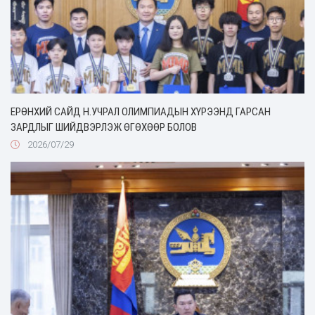
ЕРӨНХИЙ САЙД Н.УЧРАЛ ОЛИМПИАДЫН ХҮРЭЭНД ГАРСАН
ЗАРДЛЫГ ШИЙДВЭРЛЭЖ ӨГӨХӨӨР БОЛОВ
2026/07/29