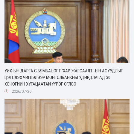
УИХ-ЫН ДАРГА С.БЯМБАЦОГТ 'ХАР ЖАГСААЛТ'-ЫН АСУУДЛЫГ
ЦЭГЦЛЭХ ЧИГЛЭЛЭЭР МОНГОЛБАНКНЫ УДИРДЛАГАД 30
ХОНОГИЙН ХУГАЦААТАЙ ҮҮРЭГ ӨГЛӨӨ
2026/07/30