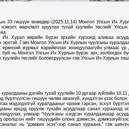
рын 33 гишүүн өнөөдөр
(2025.11.14)
Монгол Улсын Их Хур
нэмэлт, өөрчлөлт оруулах тухай хуулийн төслийг Улсын
аа.
н Их Хурал өөрийн бүрэн эрхийн хүрээнд аливаа асууд
ох эрхтэй. Гэвч Монгол Улсын Их Хурлын чуулганы хуралда
х ерөнхий журмыг нарийвчлан зохицуулаагүйн улмаас үр 
 буй нь Монгол Улсын Их Хурлын бүрэн эрх, холбогдох бу
ж хуулийн төслийг боловсруулсан гэж Улсын Их Хурлын гиш
хуралдааны дэгийн тухай хуулийн 10 дугаар зүйлийн 10.11 
д бүртгүүлсэн гишүүн чөлөө аваагүй, хүндэтгэн үзэх болон 
йгаа мэдэгдэлгүй хуралдааныг орхиж гарсан, эсхүл бүртгэл
лдааны ирцэд оруулж тухайн асуудлаар санал хураахад эс
зохицуулах, улмаар “Чуулганы нэгдсэн хуралдаанаар асууд
 оролцсон нийт гишүүдийн олонх дэмжсэн, дэмжээгүйгээс
саналыг нь “дэмжих эсэх”-ээр санал хураана.” гэж шинэч