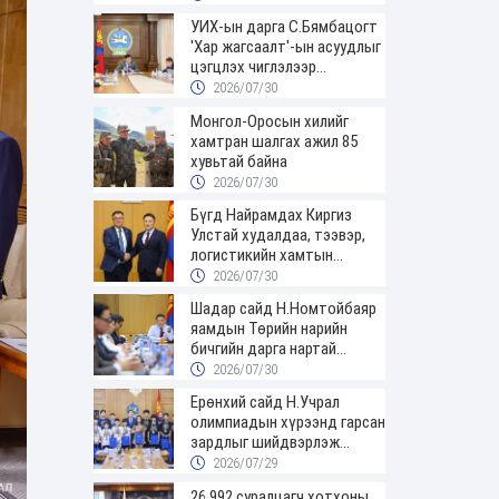
УИХ-ын дарга С.Бямбацогт
'Хар жагсаалт'-ын асуудлыг
цэгцлэх чиглэлээр
Монголбанкны удирдлагад
2026/07/30
30 хоногийн хугацаатай
Монгол-Оросын хилийг
үүрэг өглөө
хамтран шалгах ажил 85
хувьтай байна
2026/07/30
Бүгд Найрамдах Киргиз
Улстай худалдаа, тээвэр,
логистикийн хамтын
ажиллагааг өргөжүүлнэ
2026/07/30
Шадар сайд Н.Номтойбаяр
яамдын Төрийн нарийн
бичгийн дарга нартай
шуурхай хуралдлаа
2026/07/30
Ерөнхий сайд Н.Учрал
олимпиадын хүрээнд гарсан
зардлыг шийдвэрлэж
өгөхөөр болов
2026/07/29
26,992 суралцагч хотхоны