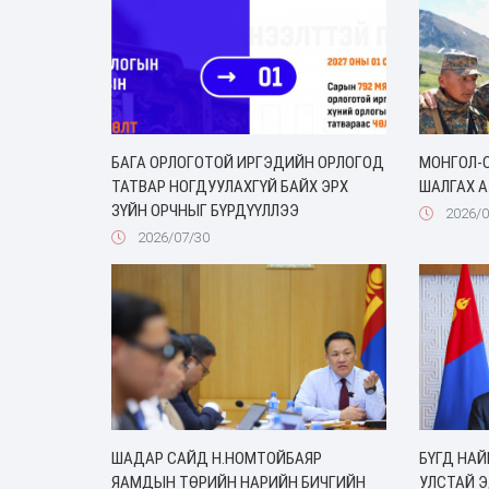
БАГА ОРЛОГОТОЙ ИРГЭДИЙН ОРЛОГОД
МОНГОЛ-
ТАТВАР НОГДУУЛАХГҮЙ БАЙХ ЭРХ
ШАЛГАХ А
ЗҮЙН ОРЧНЫГ БҮРДҮҮЛЛЭЭ
2026/0
2026/07/30
ШАДАР САЙД Н.НОМТОЙБАЯР
БҮГД НА
ЯАМДЫН ТӨРИЙН НАРИЙН БИЧГИЙН
УЛСТАЙ 