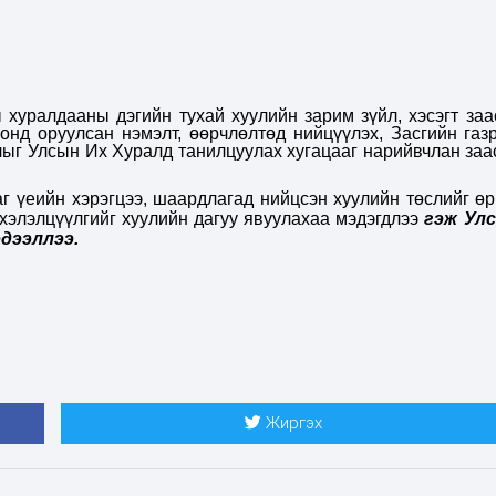
хуралдааны дэгийн тухай хуулийн зарим зүйл, хэсэгт заа
онд оруулсан нэмэлт, өөрчлөлтөд нийцүүлэх, Засгийн газ
лыг Улсын Их Хуралд танилцуулах хугацааг нарийвчлан заа
г үеийн хэрэгцээ, шаардлагад нийцсэн хуулийн төслийг өр
хэлэлцүүлгийг хуулийн дагуу явуулахаа мэдэгдлээ
гэж Ул
дээллээ.
Жиргэх