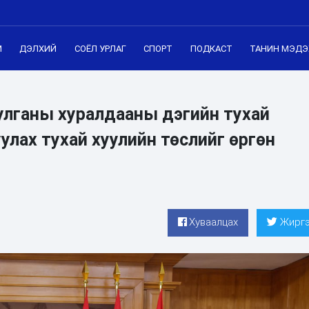
М
ДЭЛХИЙ
СОЁЛ УРЛАГ
СПОРТ
ПОДКАСТ
ТАНИН МЭДЭ
улганы хуралдааны дэгийн тухай
улах тухай хуулийн төслийг өргөн
Хуваалцах
Жиргэ