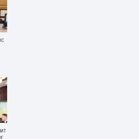
ОС
ЧИТ
ЫГ