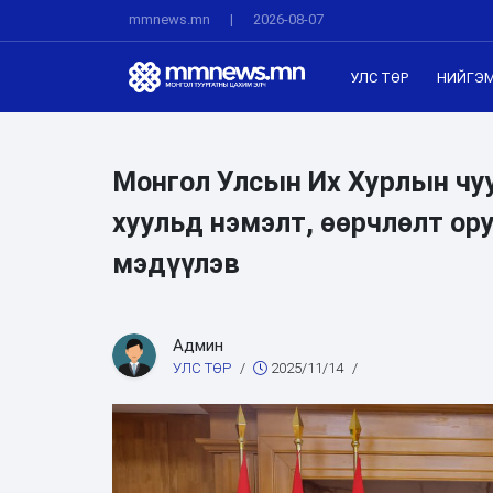
mmnews.mn
|
2026-08-07
УЛС ТӨР
НИЙГЭ
Монгол Улсын Их Хурлын чу
хуульд нэмэлт, өөрчлөлт ору
мэдүүлэв
Админ
УЛС ТӨР
/
2025/11/14
/