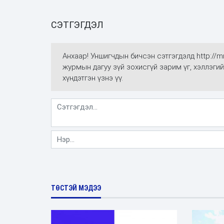
СЭТГЭГДЭЛ
Анхаар! Уншигчдын бичсэн сэтгэгдэлд http://
журмын дагуу зүй зохисгүй зарим үг, хэллэгий
хүндэтгэн үзнэ үү.
ТӨСТЭЙ МЭДЭЭ