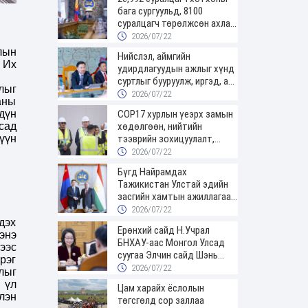
бага сургуульд, 8100
суралцагч төрөлжсөн ахлах
сургуульд суралцана
2026/07/22
лын
Нийслэл, аймгийн
 Их
удирдлагуудын ажлыг хүнд
суртлыг бууруулж, иргэд, аж
лыг
ахуйн нэгжийн ачааг хэрхэн
2026/07/22
аны
хөнгөлснөөр дүгнэнэ
дүн
COP17 хурлын үеэрх замын
сад
хөдөлгөөн, нийтийн
үүн
тээврийн зохицуулалт,
сургууль, цэцэрлэг, зах,
2026/07/22
худалдааны төвийн
Бүгд Найрамдах
ажиллах хуваарийг гаргаж,
Тажикистан Улстай эдийн
иргэдэд мэдээлэхийг үүрэг
засгийн хамтын ажиллагааг
болголоо
өргөжүүлнэ
2026/07/22
дэх
Ерөнхий сайд Н.Учрал
энэ
БНХАУ-аас Монгол Улсад
ээс
суугаа Элчин сайд Шэнь
рэг
Миньжюанийг хүлээн авч
2026/07/22
лыг
уулзав
 үл
Цам харайх ёслолын
лэн
төгсгөлд сор заллаа