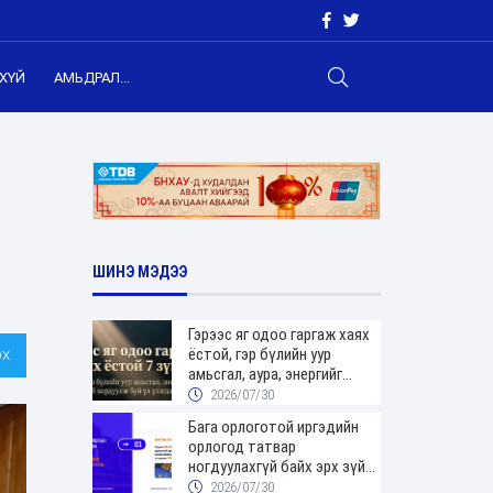
ХҮЙ
АМЬДРАЛ...
ШИНЭ МЭДЭЭ
Гэрээс яг одоо гаргаж хаях
х
ёстой, гэр бүлийн уур
амьсгал, аура, энергийг
хордуулдаг 7 зүйл
2026/07/30
Бага орлоготой иргэдийн
орлогод татвар
ногдуулахгүй байх эрх зүйн
орчныг бүрдүүллээ
2026/07/30