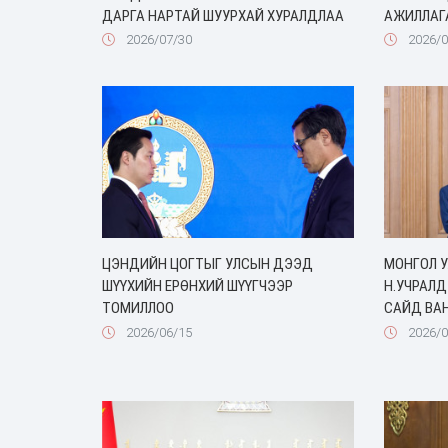
ДАРГА НАРТАЙ ШУУРХАЙ ХУРАЛДЛАА
АЖИЛЛАГ
2026/07/30
2026/0
ЦЭНДИЙН ЦОГТЫГ УЛСЫН ДЭЭД
МОНГОЛ 
ШҮҮХИЙН ЕРӨНХИЙ ШҮҮГЧЭЭР
Н.УЧРАЛД
ТОМИЛЛОО
САЙД ВАН
2026/06/15
2026/0