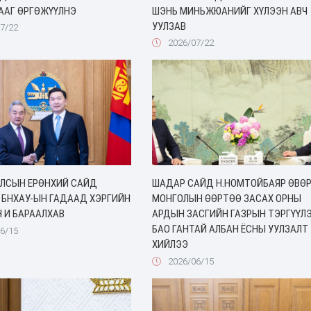
ААГ ӨРГӨЖҮҮЛНЭ
ШЭНЬ МИНЬЖЮАНИЙГ ХҮЛЭЭН АВЧ
УУЛЗАВ
7/22
2026/07/22
УЛСЫН ЕРӨНХИЙ САЙД
ШАДАР САЙД Н.НОМТОЙБАЯР ӨВӨ
 БНХАУ-ЫН ГАДААД ХЭРГИЙН
МОНГОЛЫН ӨӨРТӨӨ ЗАСАХ ОРНЫ
 И БАРААЛХАВ
АРДЫН ЗАСГИЙН ГАЗРЫН ТЭРГҮҮЛ
БАО ГАНТАЙ АЛБАН ЁСНЫ УУЛЗАЛТ
6/15
ХИЙЛЭЭ
2026/06/15