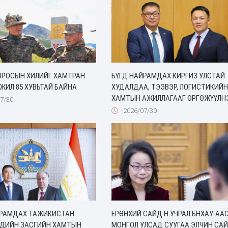
ОРОСЫН ХИЛИЙГ ХАМТРАН
БҮГД НАЙРАМДАХ КИРГИЗ УЛСТАЙ
ЖИЛ 85 ХУВЬТАЙ БАЙНА
ХУДАЛДАА, ТЭЭВЭР, ЛОГИСТИКИЙН
ХАМТЫН АЖИЛЛАГААГ ӨРГӨЖҮҮЛН
7/30
2026/07/30
ЙРАМДАХ ТАЖИКИСТАН
ЕРӨНХИЙ САЙД Н.УЧРАЛ БНХАУ-АА
ЭДИЙН ЗАСГИЙН ХАМТЫН
МОНГОЛ УЛСАД СУУГАА ЭЛЧИН СА