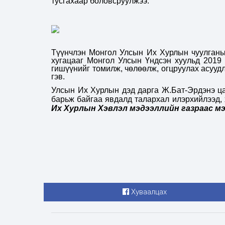
тусгахаар боловсруулжээ.
Түүнчлэн Монгол Улсын Их Хурлын чуулганы 
хугацааг Монгол Улсын Үндсэн хуульд 2019 
гишүүнийг томилж, чөлөөлж, огцруулах асууд
гэв.
Улсын Их Хурлын дэд дарга Ж.Бат-Эрдэнэ ца
барьж байгаа явдалд талархал илэрхийлээд, 
Их Хурлын Хэвлэл мэдээллийн газраас мэ
Хуваалцах