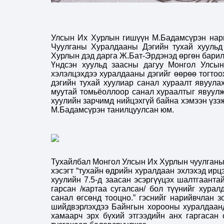
Улсын Их Хурлын гишүүн М.Бадамсүрэн на
Чуулганы Хуралдааны Дэгийн тухай хуульд 
Хурлын дэд дарга Ж.Бат-Эрдэнэд өргөн барил
Үндсэн хуульд заасны дагуу Монгол Улсы
хэлэлцэхдээ хуралдааны дэгийг өөрөө тогто
дэгийн тухай хуулиар санал хураалт явуула
муутай томьёоллоор санал хураалтыг явуулж
хуулийн зарчимд нийцэхгүй байна хэмээн үзэ
М.Бадамсүрэн танилцуулсан юм.
Тухайлбал Монгол Улсын Их Хурлын чуулганы 
хэсэгт “тухайн өдрийн хуралдаан эхлэхэд ирцэ
хуулийн 7.5-д заасан эсэргүүцэх шалтгаанта
гарсан /картаа сугалсан/ бол түүнийг хура
санал өгсөнд тооцно.” гэснийг нарийвчлан 
шийдвэрлэхдээ Байнгын хорооны хуралдаанд
хамаарч эрх бүхий этгээдийн анх гаргасан 