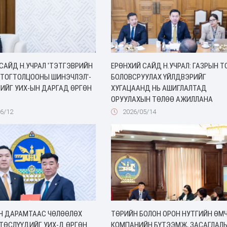
САЙД Н.УЧРАЛ 'ТЭТГЭВРИЙН
ЕРӨНХИЙ САЙД Н.УЧРАЛ: ГАЗРЫН Т
 ТОГТОЛЦООНЫ ШИНЭЧЛЭЛ'-
БОЛОВСРУУЛАХ ҮЙЛДВЭРИЙГ
ИЙГ УИХ-ЫН ДАРГАД ӨРГӨН
ХУГАЦААНД НЬ АШИГЛАЛТАД
ОРУУЛАХЫН ТӨЛӨӨ АЖИЛЛАНА
6/12
2026/05/14
Н ДАРАМТААС ЧӨЛӨӨЛӨХ
ТӨРИЙН БОЛОН ОРОН НУТГИЙН ӨМ
ТӨСЛҮҮДИЙГ УИХ-Д ӨРГӨН
КОМПАНИЙН БҮТЭЭМЖ, ЗАСАГЛАЛ