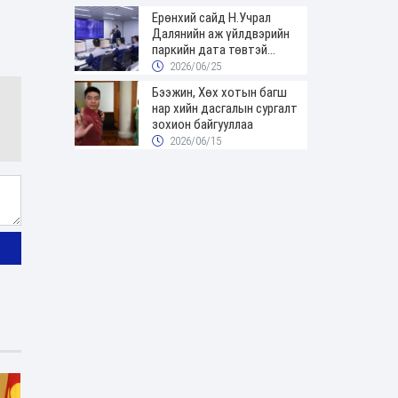
Ерөнхий сайд Н.Учрал
Далянийн аж үйлдвэрийн
паркийн дата төвтэй
танилцав
2026/06/25
Бээжин, Хөх хотын багш
нар хийн дасгалын сургалт
зохион байгууллаа
2026/06/15