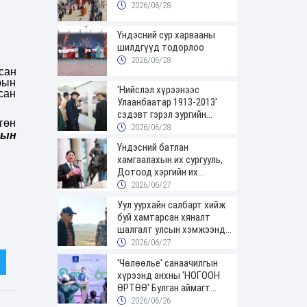
2026/06/28
Үндэсний сур харвааны
шилдгүүд тодорлоо
2026/06/28
сан
рын
'Нийслэл хүрээнээс
сан
Улаанбаатар 1913-2013'
сэдэвт гэрэл зургийн
гөн
үзэсгэлэнгээр зочиллоо
2026/06/28
сын
Үндэсний батлан
хамгаалахын их сургууль,
Дотоод хэргийн их
сургуулийн төгсөгчид
2026/06/27
цэргийн цолоо гардаж
Уул уурхайн салбарт хийж
авлаа
буй хамтарсан хяналт
шалгалт улсын хэмжээнд
үргэлжилж байна
2026/06/27
'Чөлөөлье' санаачилгын
хүрээнд анхны 'НОГООН
ӨРТӨӨ' Булган аймагт
нээгдлээ
2026/06/26