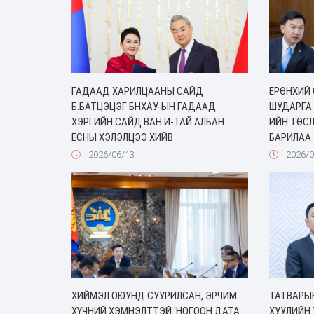
ГАДААД ХАРИЛЦААНЫ САЙД
ЕРӨНХИЙ 
Б.БАТЦЭЦЭГ БНХАУ-ЫН ГАДААД
ШУДАРГА
ХЭРГИЙН САЙД ВАН И-ТАЙ АЛБАН
ИЙН ТӨСЛ
ЁСНЫ ХЭЛЭЛЦЭЭ ХИЙВ
БАРИЛАА
2026/06/13
2026/0
ХИЙМЭЛ ОЮУНД СУУРИЛСАН, ЭРЧИМ
ТАТВАРЫ
ХҮЧНИЙ ХЭМНЭЛТТЭЙ 'НОГООН ДАТА
ХУУЛИЙН 