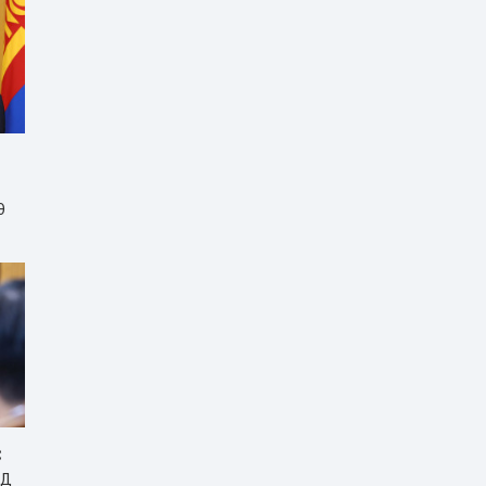
Э
С
ЙД