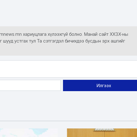
mmnews.mn хариуцлага хүлээхгүй болно. Манай сайт ХХЗХ-ны
г шууд устгах тул Та сэтгэгдэл бичихдээ бусдын эрх ашгийг