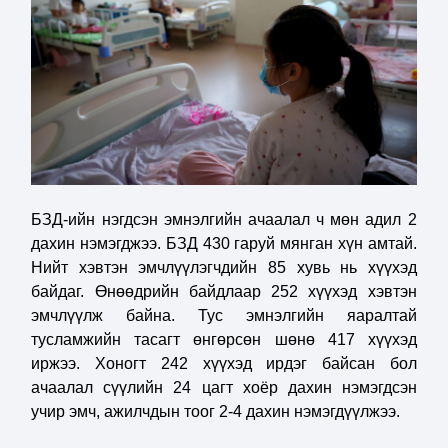
БЗД-ийн нэгдсэн эмнэлгийн ачаалал ч мөн адил 2
дахин нэмэгджээ. БЗД 430 гаруй мянган хүн амтай.
Нийт хэвтэн эмчлүүлэгчдийн 85 хувь нь хүүхэд
байдаг. Өнөөдрийн байдлаар 252 хүүхэд хэвтэн
эмчлүүлж байна. Тус эмнэлгийн яаралтай
тусламжийн тасагт өнгөрсөн шөнө 417 хүүхэд
иржээ. Хоногт 242 хүүхэд ирдэг байсан бол
ачаалал сүүлийн 24 цагт хоёр дахин нэмэгдсэн
учир эмч, ажилчдын тоог 2-4 дахин нэмэгдүүлжээ.