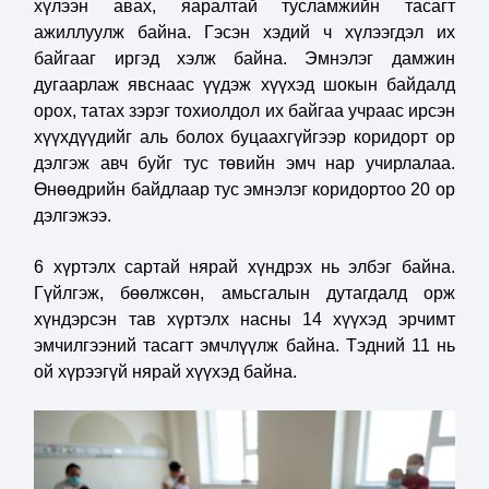
хүлээн авах, яаралтай тусламжийн тасагт
ажиллуулж байна. Гэсэн хэдий ч хүлээгдэл их
байгааг иргэд хэлж байна. Эмнэлэг дамжин
дугаарлаж явснаас үүдэж хүүхэд шокын байдалд
орох, татах зэрэг тохиолдол их байгаа учраас ирсэн
хүүхдүүдийг аль болох буцаахгүйгээр коридорт ор
дэлгэж авч буйг тус төвийн эмч нар учирлалаа.
Өнөөдрийн байдлаар тус эмнэлэг коридортоо 20 ор
дэлгэжээ.
6 хүртэлх сартай нярай хүндрэх нь элбэг байна.
Гүйлгэж, бөөлжсөн, амьсгалын дутагдалд орж
хүндэрсэн тав хүртэлх насны 14 хүүхэд эрчимт
эмчилгээний тасагт эмчлүүлж байна. Тэдний 11 нь
ой хүрээгүй нярай хүүхэд байна.