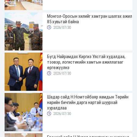
Монгол-Оросын хилийг хамтран шалгах ажил
85 хувьтай байна
2026/07/30
Бүгд Найрамдах Киргиз Улстай худалдаа,
тээвэр, логистикийн хамтын ажиллагааг
өргөжүүлнэ
2026/07/30
Шадар сайд Н.Номтойбаяр яамдын Төрийн
нарийн бичгийн дарга нартай шуурхай
хуралдлаа
2026/07/30