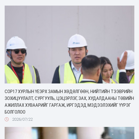
COP17 ХУРЛЫН ҮЕЭРХ ЗАМЫН ХӨДӨЛГӨӨН, НИЙТИЙН ТЭЭВРИЙН
ЗОХИЦУУЛАЛТ, СУРГУУЛЬ, ЦЭЦЭРЛЭГ, ЗАХ, ХУДАЛДААНЫ ТӨВИЙН
АЖИЛЛАХ ХУВААРИЙГ ГАРГАЖ, ИРГЭДЭД МЭДЭЭЛЭХИЙГ ҮҮРЭГ
БОЛГОЛОО
2026/07/22