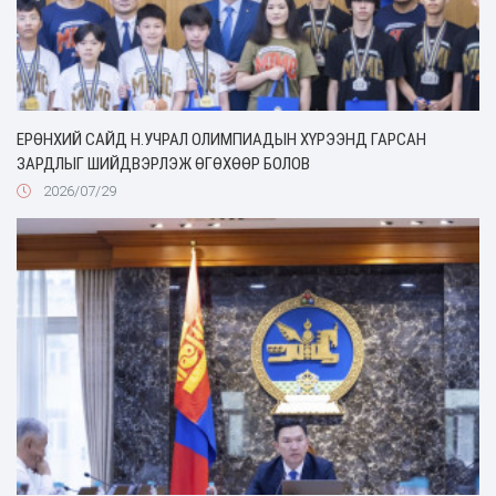
ЕРӨНХИЙ САЙД Н.УЧРАЛ ОЛИМПИАДЫН ХҮРЭЭНД ГАРСАН
ЗАРДЛЫГ ШИЙДВЭРЛЭЖ ӨГӨХӨӨР БОЛОВ
2026/07/29