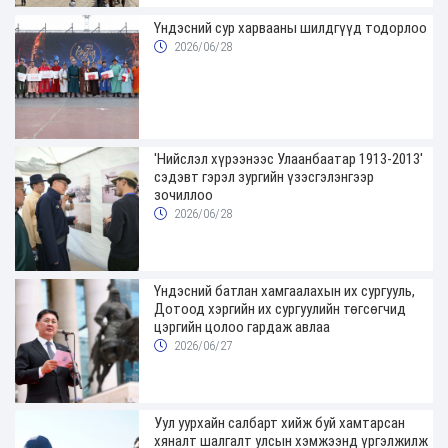
Үндэсний сур харвааны шилдгүүд тодорлоо
2026/06/28
'Нийслэл хүрээнээс Улаанбаатар 1913-2013'
сэдэвт гэрэл зургийн үзэсгэлэнгээр
зочиллоо
2026/06/28
Үндэсний батлан хамгаалахын их сургууль,
Дотоод хэргийн их сургуулийн төгсөгчид
цэргийн цолоо гардаж авлаа
2026/06/27
Уул уурхайн салбарт хийж буй хамтарсан
хяналт шалгалт улсын хэмжээнд үргэлжилж