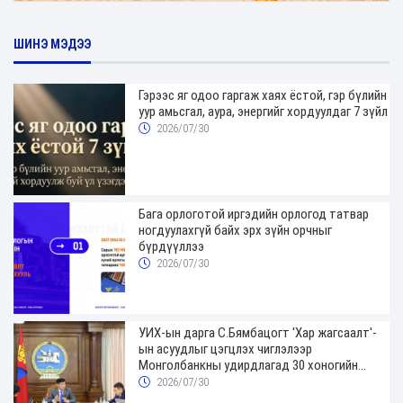
ШИНЭ МЭДЭЭ
Гэрээс яг одоо гаргаж хаях ёстой, гэр бүлийн
уур амьсгал, аура, энергийг хордуулдаг 7 зүйл
2026/07/30
Бага орлоготой иргэдийн орлогод татвар
ногдуулахгүй байх эрх зүйн орчныг
бүрдүүллээ
2026/07/30
УИХ-ын дарга С.Бямбацогт 'Хар жагсаалт'-
ын асуудлыг цэгцлэх чиглэлээр
Монголбанкны удирдлагад 30 хоногийн
хугацаатай үүрэг өглөө
2026/07/30