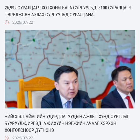
26,992 СУРАЛЦАГЧ ХОТХОНЫ БАГА СУРГУУЛЬД, 8100 СУРАЛЦАГЧ
ТӨРӨЛЖСӨН АХЛАХ СУРГУУЛЬД СУРАЛЦАНА
2026/07/22
НИЙСЛЭЛ, АЙМГИЙН УДИРДЛАГУУДЫН АЖЛЫГ ХҮНД СУРТЛЫГ
БУУРУУЛЖ, ИРГЭД, АЖ АХУЙН НЭГЖИЙН АЧААГ ХЭРХЭН
ХӨНГӨЛСНӨӨР ДҮГНЭНЭ
2026/07/22