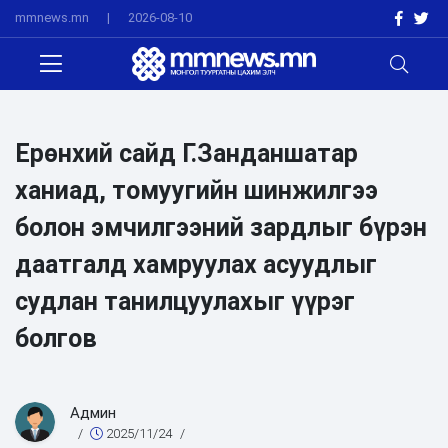
mmnews.mn
|
2026-08-10
Ерөнхий сайд Г.Занданшатар
ханиад, томуугийн шинжилгээ
болон эмчилгээний зардлыг бүрэн
даатгалд хамруулах асуудлыг
судлан танилцуулахыг үүрэг
болгов
Админ
/
2025/11/24
/