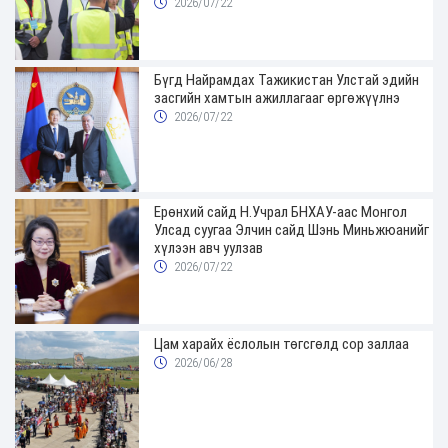
хуваарийг гаргаж, иргэдэд мэдээлэхийг
2026/07/22
үүрэг болголоо
Бүгд Найрамдах Тажикистан Улстай эдийн
засгийн хамтын ажиллагааг өргөжүүлнэ
2026/07/22
Ерөнхий сайд Н.Учрал БНХАУ-аас Монгол
Улсад суугаа Элчин сайд Шэнь Миньжюанийг
хүлээн авч уулзав
2026/07/22
Цам харайх ёслолын төгсгөлд сор заллаа
2026/06/28