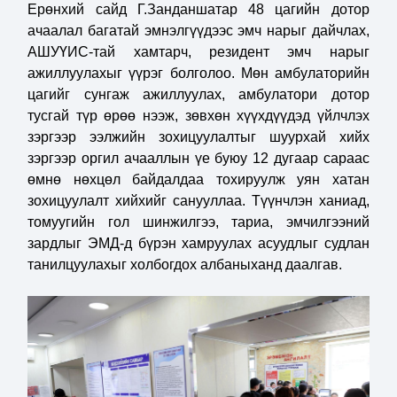
Ерөнхий сайд Г.Занданшатар 48 цагийн дотор
ачаалал багатай эмнэлгүүдээс эмч нарыг дайчлах,
АШУҮИС-тай хамтарч, резидент эмч нарыг
ажиллуулахыг үүрэг болголоо. Мөн амбулаторийн
цагийг сунгаж ажиллуулах, амбулатори дотор
тусгай түр өрөө нээж, зөвхөн хүүхдүүдэд үйлчлэх
зэргээр ээлжийн зохицуулалтыг шуурхай хийх
зэргээр оргил ачааллын үе буюу 12 дугаар сараас
өмнө нөхцөл байдалдаа тохируулж уян хатан
зохицуулалт хийхийг санууллаа. Түүнчлэн ханиад,
томуугийн гол шинжилгээ, тариа, эмчилгээний
зардлыг ЭМД-д бүрэн хамруулах асуудлыг судлан
танилцуулахыг холбогдох албаныханд даалгав.