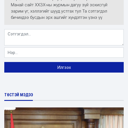
Манай сайт ХХЗХ-ны журмын дагуу зүй зохисгүй
зарим үг, хэллэгийг шууд устгах тул Та сэтгэгдэл
бичихдээ бусдын эрх ашгийг хүндэтгэн үзнэ үү.
ТӨСТЭЙ МЭДЭЭ