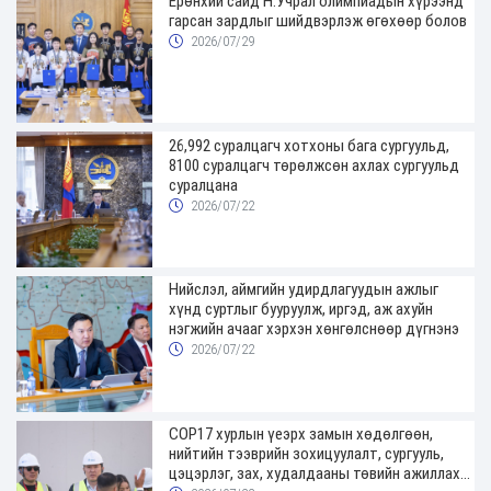
Ерөнхий сайд Н.Учрал олимпиадын хүрээнд
гарсан зардлыг шийдвэрлэж өгөхөөр болов
2026/07/29
26,992 суралцагч хотхоны бага сургуульд,
8100 суралцагч төрөлжсөн ахлах сургуульд
суралцана
2026/07/22
Нийслэл, аймгийн удирдлагуудын ажлыг
хүнд суртлыг бууруулж, иргэд, аж ахуйн
нэгжийн ачааг хэрхэн хөнгөлснөөр дүгнэнэ
2026/07/22
COP17 хурлын үеэрх замын хөдөлгөөн,
нийтийн тээврийн зохицуулалт, сургууль,
цэцэрлэг, зах, худалдааны төвийн ажиллах