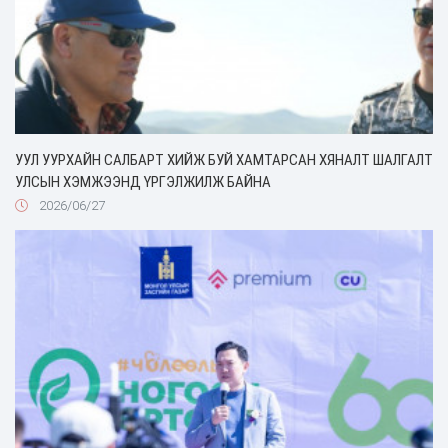
УУЛ УУРХАЙН САЛБАРТ ХИЙЖ БУЙ ХАМТАРСАН ХЯНАЛТ ШАЛГАЛТ
УЛСЫН ХЭМЖЭЭНД ҮРГЭЛЖИЛЖ БАЙНА
2026/06/27