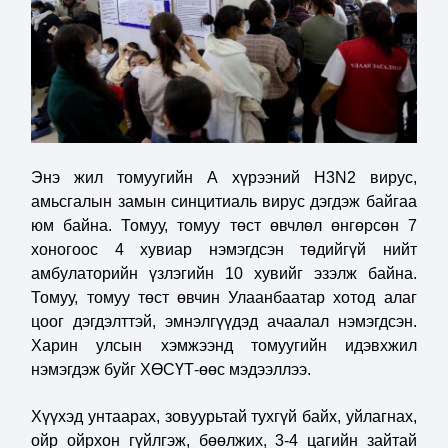
Энэ жил томуугийн А хүрээний H3N2 вирус,
амьсгалын замын синцитиаль вирус дэгдэж байгаа
юм байна. Томуу, томуу төст өвчлөл өнгөрсөн 7
хоногоос 4 хувиар нэмэгдсэн төдийгүй нийт
амбулаторийн үзлэгийн 10 хувийг эзэлж байна.
Томуу, томуу төст өвчин Улаанбаатар хотод алаг
цоог дэгдэлттэй, эмнэлгүүдэд ачаалал нэмэгдсэн.
Харин улсын хэмжээнд томуугийн идэвхжил
нэмэгдэж буйг ХӨСҮТ-өөс мэдээллээ.
Хүүхэд унтаарах, зовуурьтай тухгүй байх, уйлагнах,
ойр ойрхон гүйлгэж, бөөлжих, 3-4 цагийн зайтай