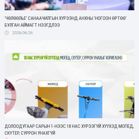
'ЧӨЛӨӨЛЬЕ' САНААЧИЛГЫН ХҮРЭЭНД АНХНЫ 'НОГООН ӨРТӨӨ'
БУЛГАН АЙМАГТ НЭЭГДЛЭЭ
2026/06/26
ДОЛООДУГААР САРЫН 1-НЭЭС 18 НАС ХҮРЭЭГҮЙ ХҮҮХЭД МОПЕД,
СКҮТЕР, СУРРОН УНАХГҮЙ