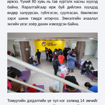
иржээ. Үүний 80 хувь нь тав хүртэлх насны хүүхэд
байна. Яаралтайгаар ирж буй дийлэнх хүүхдэд
өндөр халуурсан, гүйлгэсэн, суулгасан, бөөлжсөн
зэрэг шинж тэмдэг илэрчээ. Эмнэлгийн ачаалал
энгийн үеэс хоёр дахин нэмэгдсэн байна.
Томуугийн дэгдэлтийн үе тул нэг ээлжид 14 эмчийг