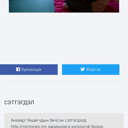
Хуваалцах
Жиргэх
СЭТГЭГДЭЛ
Анхаар! Уншигчдын бичсэн сэтгэгдэлд
http://mmnews.mn хариуцлага хүлээхгүй болно.