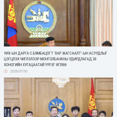
УИХ-ЫН ДАРГА С.БЯМБАЦОГТ 'ХАР ЖАГСААЛТ'-ЫН АСУУДЛЫГ
ЦЭГЦЛЭХ ЧИГЛЭЛЭЭР МОНГОЛБАНКНЫ УДИРДЛАГАД 30
ХОНОГИЙН ХУГАЦААТАЙ ҮҮРЭГ ӨГЛӨӨ
2026/07/30