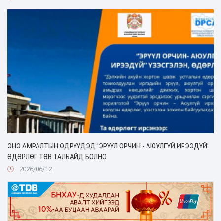
ЭНЭ АМРАЛТЫН ӨДРҮҮДЭД 'ЭРҮҮЛ ОРЧИН - АЮУЛГҮЙ ИРЭЭДҮЙ'
ӨДӨРЛӨГ ТӨВ ТАЛБАЙД БОЛНО
2026/06/12