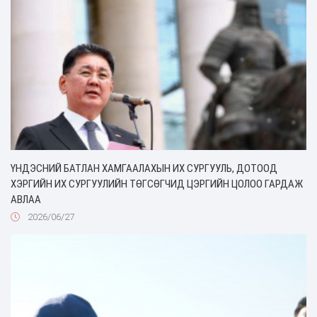
ҮНДЭСНИЙ БАТЛАН ХАМГААЛАХЫН ИХ СУРГУУЛЬ, ДОТООД
ХЭРГИЙН ИХ СУРГУУЛИЙН ТӨГСӨГЧИД ЦЭРГИЙН ЦОЛОО ГАРДАЖ
АВЛАА
2026/06/27