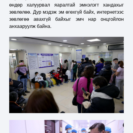
өндөр халуурвал яаралтай эмнэлэгт хандахыг
зөвлөлөө. Дур мэдэж эм өгөхгүй байх, интернетээс
зөвлөгөө авахгүй байхыг эмч нар онцгойлон
анхааруулж байна.