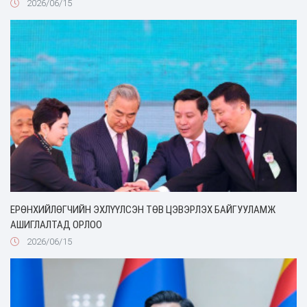
2026/06/15
ЕРӨНХИЙЛӨГЧИЙН ЭХЛҮҮЛСЭН ТӨВ ЦЭВЭРЛЭХ БАЙГУУЛАМЖ
АШИГЛАЛТАД ОРЛОО
2026/06/15