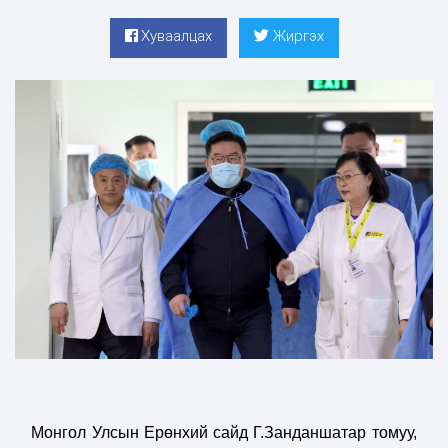
Хуваалцах
Жиргэх
Монгол Улсын Ерөнхий сайд Г.Занданшатар томуу,