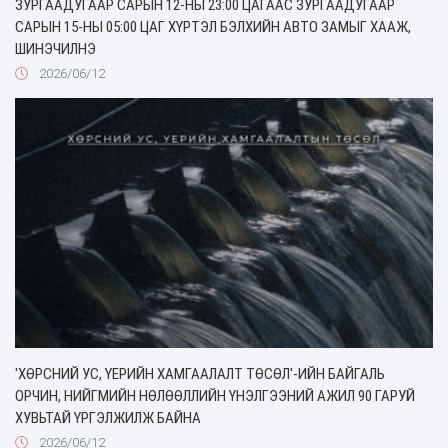
ЗУРГААДУГААР САРЫН 12-НЫ 23:00 ЦАГААС ЗУРГААДУГААР
САРЫН 15-НЫ 05:00 ЦАГ ХҮРТЭЛ БЭЛХИЙН АВТО ЗАМЫГ ХААЖ,
ШИНЭЧИЛНЭ
2026/06/12
'ХӨРСНИЙ УС, ҮЕРИЙН ХАМГААЛАЛТ ТӨСӨЛ'-ИЙН БАЙГАЛЬ
ОРЧИН, НИЙГМИЙН НӨЛӨӨЛЛИЙН ҮНЭЛГЭЭНИЙ АЖИЛ 90 ГАРУЙ
ХУВЬТАЙ ҮРГЭЛЖИЛЖ БАЙНА
2026/06/12