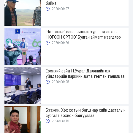
байна
2026/06/27
'Чөлөөлье' санаачилгын хүрээнд анхны
'НОГООН ӨРТӨӨ' Булган аймагт нээгдлээ
2026/06/26
Ерөнхий сайд Н.Учрал Далянийн аж
үйлдвэрийн паркийн дата төвтэй танилцав
2026/06/25
Бээжин, Хөх хотын багш нар хийн дасгалын
сургалт зохион байгууллаа
2026/06/15