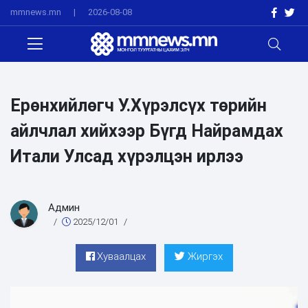
mmnews.mn
|
2026-08-08
Ерөнхийлөгч У.Хүрэлсүх төрийн
айлчлал хийхээр Бүгд Найрамдах
Итали Улсад хүрэлцэн ирлээ
Админ
/
2025/12/01
/
Хуваалцах
Жиргэх