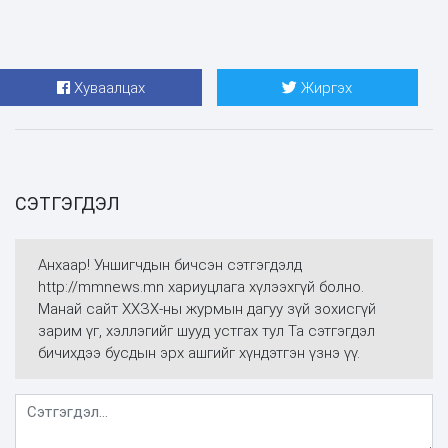
Хуваалцах
Жиргэх
СЭТГЭГДЭЛ
Анхаар! Уншигчдын бичсэн сэтгэгдэлд
http://mmnews.mn хариуцлага хүлээхгүй болно.
Манай сайт ХХЗХ-ны журмын дагуу зүй зохисгүй
зарим үг, хэллэгийг шууд устгах тул Та сэтгэгдэл
бичихдээ бусдын эрх ашгийг хүндэтгэн үзнэ үү.