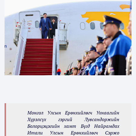
Монгол Улсын Ерөнхийлөгч Ухнаагийн
Хүрэлсүх гэргий Лувсандоржийн
Болорцэцэгийн хамт Бүгд Найрамдах
Итали Улсын Ерөнхийлөгч Сэржо