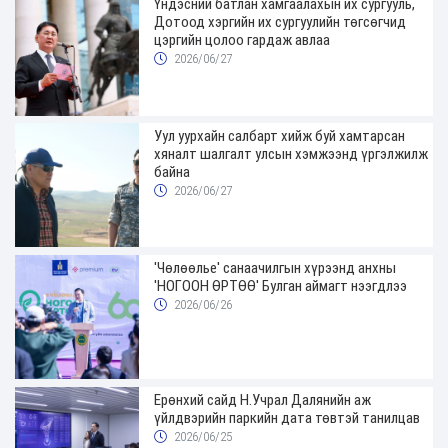
Үндэсний батлан хамгаалахын их сургууль,
Дотоод хэргийн их сургуулийн төгсөгчид
цэргийн цолоо гардаж авлаа
2026/06/27
Уул уурхайн салбарт хийж буй хамтарсан
хяналт шалгалт улсын хэмжээнд үргэлжилж
байна
2026/06/27
'Чөлөөлье' санаачилгын хүрээнд анхны
'НОГООН ӨРТӨӨ' Булган аймагт нээгдлээ
2026/06/26
Ерөнхий сайд Н.Учрал Далянийн аж
үйлдвэрийн паркийн дата төвтэй танилцав
2026/06/25