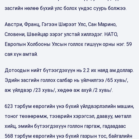
засгийн нөлөө бүхий улс болох үндэс суурь болжээ.
Австри, Франц, Гэгээн Ширээт Улс, Сан Марино,
Словени, Швейцар зэрэг улстай хиллэдэг. НАТО,
Европын Холбооны Улсын голлох гишүүн орны нэг. 59
сая хүн амтай.
Дотоодын нийт бүтээгдэхүүн нь 2.2 их наяд ам.доллар.
Эдийн засгийн голлох салбар нь үйлчилгээ /65 хувь/,
аж үйлдвэр /23 хувь/, хөдөө аж ахуй /2 хувь/.
623 тэрбум еврогийн үнэ бүхий үйлдвэрлэлийн машин,
тоног төхөөрөмж, тээврийн хэрэгсэл, даавуу, металл
хийц, эмийн бүтээгдэхүүн голлон гаргаж, гадаадаас
568 тэрбум еврогийн үнэ бүхий газрын тос, байгалийн