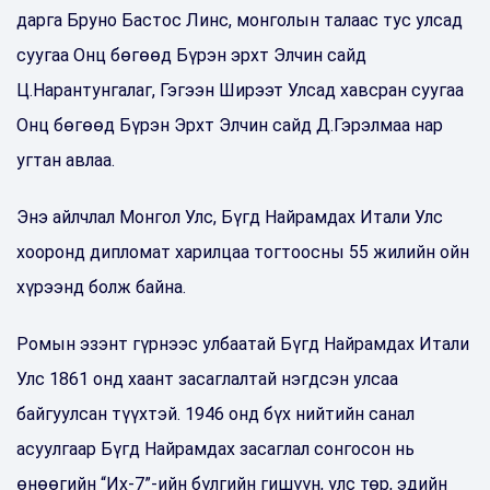
дарга Бруно Бастос Линс, монголын талаас тус улсад
суугаа Онц бөгөөд Бүрэн эрхт Элчин сайд
Ц.Нарантунгалаг, Гэгээн Ширээт Улсад хавсран суугаа
Онц бөгөөд Бүрэн Эрхт Элчин сайд Д.Гэрэлмаа нар
угтан авлаа.
Энэ айлчлал Монгол Улс, Бүгд Найрамдах Итали Улс
хооронд дипломат харилцаа тогтоосны 55 жилийн ойн
хүрээнд болж байна.
Ромын эзэнт гүрнээс улбаатай Бүгд Найрамдах Итали
Улс 1861 онд хаант засаглалтай нэгдсэн улсаа
байгуулсан түүхтэй. 1946 онд бүх нийтийн санал
асуулгаар Бүгд Найрамдах засаглал сонгосон нь
өнөөгийн “Их-7”-ийн бүлгийн гишүүн, улс төр, эдийн