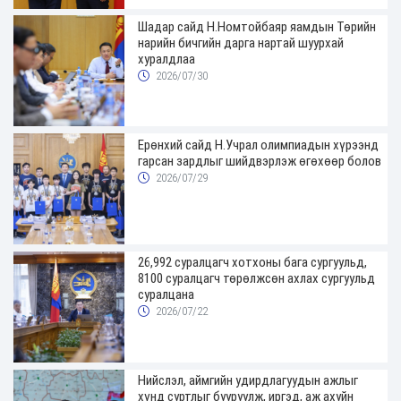
Шадар сайд Н.Номтойбаяр яамдын Төрийн
нарийн бичгийн дарга нартай шуурхай
хуралдлаа
2026/07/30
Ерөнхий сайд Н.Учрал олимпиадын хүрээнд
гарсан зардлыг шийдвэрлэж өгөхөөр болов
2026/07/29
26,992 суралцагч хотхоны бага сургуульд,
8100 суралцагч төрөлжсөн ахлах сургуульд
суралцана
2026/07/22
Нийслэл, аймгийн удирдлагуудын ажлыг
хүнд суртлыг бууруулж, иргэд, аж ахуйн