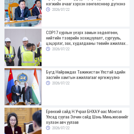
нэгжийн ачааг хэрхэн хөнгөлснөөр дүгнэнэ
2026/07/22
COP17 хурлын үеэрх замын хөдөлгөөн,
нийтийн тээврийн зохицуулалт, сургууль,
цэцэрлэг, зах, худалдааны төвийн ажиллах
хуваарийг гаргаж, иргэдэд мэдээлэхийг
2026/07/22
үүрэг болголоо
Бүгд Найрамдах Тажикистан Улстай эдийн
засгийн хамтын ажиллагааг өргөжүүлнэ
2026/07/22
Ерөнхий сайд Н.Учрал БНХАУ-аас Монгол
Улсад суугаа Элчин сайд Шэнь Миньжюанийг
хүлээн авч уулзав
2026/07/22