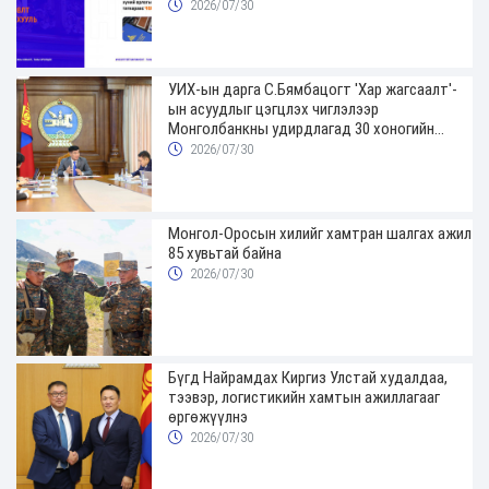
2026/07/30
УИХ-ын дарга С.Бямбацогт 'Хар жагсаалт'-
ын асуудлыг цэгцлэх чиглэлээр
Монголбанкны удирдлагад 30 хоногийн
хугацаатай үүрэг өглөө
2026/07/30
Монгол-Оросын хилийг хамтран шалгах ажил
85 хувьтай байна
2026/07/30
Бүгд Найрамдах Киргиз Улстай худалдаа,
тээвэр, логистикийн хамтын ажиллагааг
өргөжүүлнэ
2026/07/30