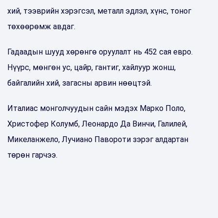
хий, тээврийн хэрэгсэл, металл эдлэл, хүнс, тоног
төхөөрөмж авдаг.
Гадаадын шууд хөрөнгө оруулалт нь 452 сая евро.
Нүүрс, мөнгөн ус, цайр, гантиг, хайлуур жонш,
байгалийн хий, загасны арвин нөөцтэй.
Италиас монголчуудын сайн мэдэх Марко Поло,
Христофер Колумб, Леонардо Да Винчи, Галилей,
Микеланжело, Лучиано Павороти зэрэг алдартан
төрөн гарчээ.