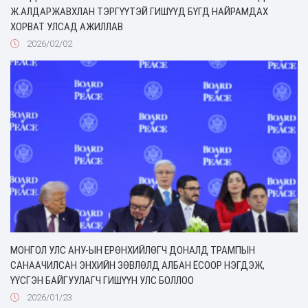
Ж.АЛДАРЖАВХЛАН ТЭРГҮҮТЭЙ ГИШҮҮД БҮГД НАЙРАМДАХ
ХОРВАТ УЛСАД АЖИЛЛАВ
2026/02/02
МОНГОЛ УЛС АНУ-ЫН ЕРӨНХИЙЛӨГЧ ДОНАЛД ТРАМПЫН
САНААЧИЛСАН ЭНХИЙН ЗӨВЛӨЛД АЛБАН ЁСООР НЭГДЭЖ,
ҮҮСГЭН БАЙГУУЛАГЧ ГИШҮҮН УЛС БОЛЛОО
2026/01/23