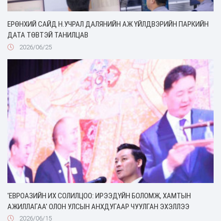
ЕРӨНХИЙ САЙД Н.УЧРАЛ ДАЛЯНИЙН АЖ ҮЙЛДВЭРИЙН ПАРКИЙН
ДАТА ТӨВТЭЙ ТАНИЛЦАВ
2026/06/25
'ЕВРОАЗИЙН ИХ СОЛИЛЦОО: ИРЭЭДҮЙН БОЛОМЖ, ХАМТЫН
АЖИЛЛАГАА' ОЛОН УЛСЫН АНХДУГААР ЧУУЛГАН ЭХЭЛЛЭЭ
2026/06/15