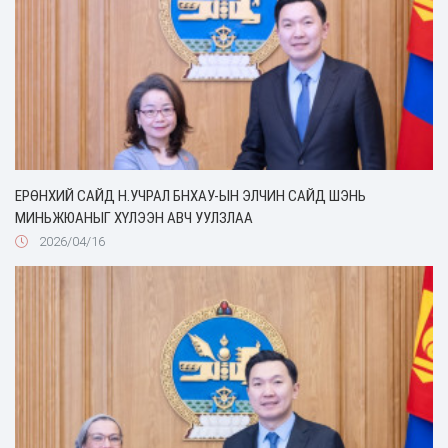
ЕРӨНХИЙ САЙД Н.УЧРАЛ БНХАУ-ЫН ЭЛЧИН САЙД ШЭНЬ
МИНЬЖЮАНЫГ ХҮЛЭЭН АВЧ УУЛЗЛАА
2026/04/16