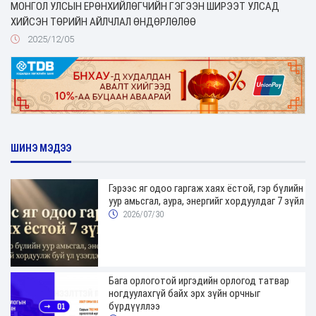
МОНГОЛ УЛСЫН ЕРӨНХИЙЛӨГЧИЙН ГЭГЭЭН ШИРЭЭТ УЛСАД
ХИЙСЭН ТӨРИЙН АЙЛЧЛАЛ ӨНДӨРЛӨЛӨӨ
2025/12/05
ШИНЭ МЭДЭЭ
Гэрээс яг одоо гаргаж хаях ёстой, гэр бүлийн
уур амьсгал, аура, энергийг хордуулдаг 7 зүйл
2026/07/30
Бага орлоготой иргэдийн орлогод татвар
ногдуулахгүй байх эрх зүйн орчныг
бүрдүүллээ