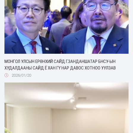
МОНГОЛ УЛСЫН ЕРӨНХИЙ САЙД Г.ЗАНДАНШАТАР БНСУ-ЫН
ХУДАЛДААНЫ САЙД Ё ХАН ГҮ НАР ДАВОС ХОТНОО УУЛЗАВ
2026/01/20