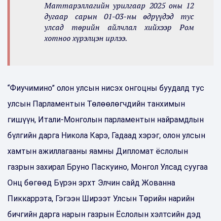
Маттарэллагийн урилгаар 2025 оны 12
дугаар сарын 01-03-ны өдрүүдэд тус
улсад төрийн айлчлал хийхээр Ром
хотноо хүрэлцэн ирлээ.
“Фиучимино” олон улсын нисэх онгоцны буудалд тус
улсын Парламентын Төлөөлөгчдийн танхимын
гишүүн, Итали-Монголын парламентын найрамдлын
бүлгийн дарга Никола Карэ, Гадаад хэрэг, олон улсын
хамтын ажиллагааны яамны Дипломат ёслолын
газрын захирал Бруно Паскуино, Монгол Улсад суугаа
Онц бөгөөд Бүрэн эрхт Элчин сайд Жованна
Пиккаррэта, Гэгээн Ширээт Улсын Төрийн нарийн
бичгийн дарга нарын газрын Ёслолын хэлтсийн дэд