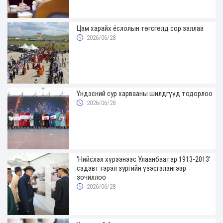
Цам харайх ёслолын төгсгөлд сор заллаа
2026/06/28
Үндэсний сур харвааны шилдгүүд тодорлоо
2026/06/28
'Нийслэл хүрээнээс Улаанбаатар 1913-2013'
сэдэвт гэрэл зургийн үзэсгэлэнгээр
зочиллоо
2026/06/28