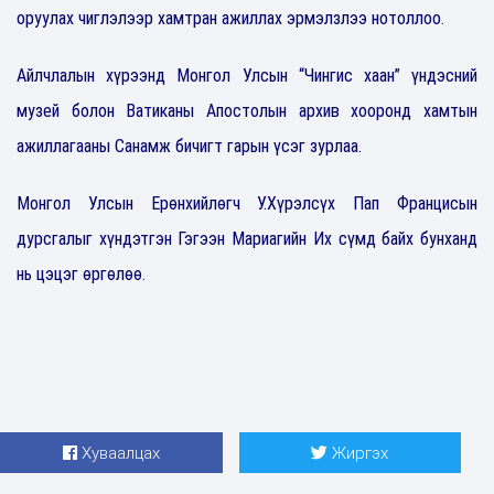
оруулах чиглэлээр хамтран ажиллах эрмэлзлээ нотоллоо.
Айлчлалын хүрээнд Монгол Улсын “Чингис хаан” үндэсний
музей болон Ватиканы Апостолын архив хооронд хамтын
ажиллагааны Санамж бичигт гарын үсэг зурлаа.
Монгол Улсын Ерөнхийлөгч У.Хүрэлсүх Пап Францисын
дурсгалыг хүндэтгэн Гэгээн Мариагийн Их сүмд байх бунханд
нь цэцэг өргөлөө.
Хуваалцах
Жиргэх