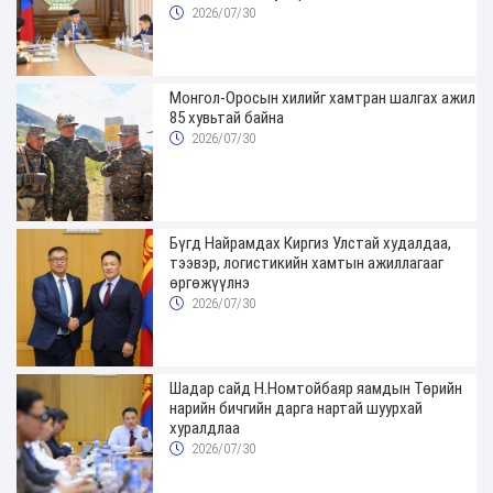
хугацаатай үүрэг өглөө
2026/07/30
Монгол-Оросын хилийг хамтран шалгах ажил
85 хувьтай байна
2026/07/30
Бүгд Найрамдах Киргиз Улстай худалдаа,
тээвэр, логистикийн хамтын ажиллагааг
өргөжүүлнэ
2026/07/30
Шадар сайд Н.Номтойбаяр яамдын Төрийн
нарийн бичгийн дарга нартай шуурхай
хуралдлаа
2026/07/30