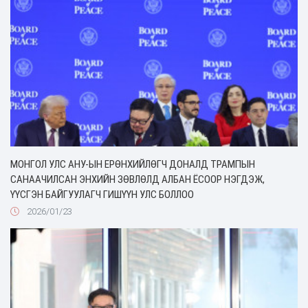
МОНГОЛ УЛС АНУ-ЫН ЕРӨНХИЙЛӨГЧ ДОНАЛД ТРАМПЫН
САНААЧИЛСАН ЭНХИЙН ЗӨВЛӨЛД АЛБАН ЁСООР НЭГДЭЖ,
ҮҮСГЭН БАЙГУУЛАГЧ ГИШҮҮН УЛС БОЛЛОО
2026/01/23