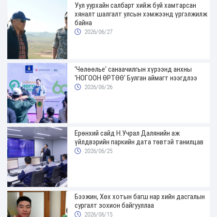
Уул уурхайн салбарт хийж буй хамтарсан
хяналт шалгалт улсын хэмжээнд үргэлжилж
байна
2026/06/27
'Чөлөөлье' санаачилгын хүрээнд анхны
'НОГООН ӨРТӨӨ' Булган аймагт нээгдлээ
2026/06/26
Ерөнхий сайд Н.Учрал Далянийн аж
үйлдвэрийн паркийн дата төвтэй танилцав
2026/06/25
Бээжин, Хөх хотын багш нар хийн дасгалын
сургалт зохион байгууллаа
2026/06/15