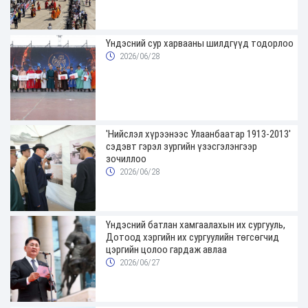
Үндэсний сур харвааны шилдгүүд тодорлоо
2026/06/28
'Нийслэл хүрээнээс Улаанбаатар 1913-2013'
сэдэвт гэрэл зургийн үзэсгэлэнгээр
зочиллоо
2026/06/28
Үндэсний батлан хамгаалахын их сургууль,
Дотоод хэргийн их сургуулийн төгсөгчид
цэргийн цолоо гардаж авлаа
2026/06/27