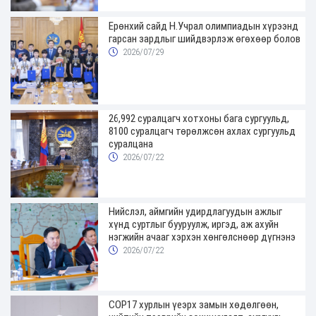
Ерөнхий сайд Н.Учрал олимпиадын хүрээнд
гарсан зардлыг шийдвэрлэж өгөхөөр болов
2026/07/29
26,992 суралцагч хотхоны бага сургуульд,
8100 суралцагч төрөлжсөн ахлах сургуульд
суралцана
2026/07/22
Нийслэл, аймгийн удирдлагуудын ажлыг
хүнд суртлыг бууруулж, иргэд, аж ахуйн
нэгжийн ачааг хэрхэн хөнгөлснөөр дүгнэнэ
2026/07/22
COP17 хурлын үеэрх замын хөдөлгөөн,