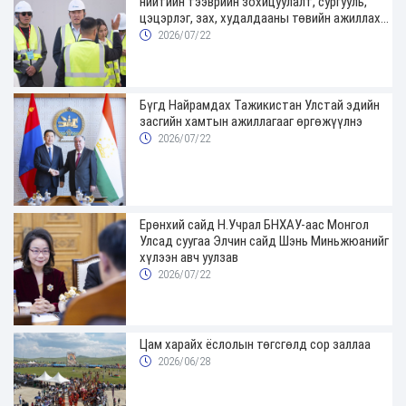
нийтийн тээврийн зохицуулалт, сургууль,
цэцэрлэг, зах, худалдааны төвийн ажиллах
хуваарийг гаргаж, иргэдэд мэдээлэхийг
2026/07/22
үүрэг болголоо
Бүгд Найрамдах Тажикистан Улстай эдийн
засгийн хамтын ажиллагааг өргөжүүлнэ
2026/07/22
Ерөнхий сайд Н.Учрал БНХАУ-аас Монгол
Улсад суугаа Элчин сайд Шэнь Миньжюанийг
хүлээн авч уулзав
2026/07/22
Цам харайх ёслолын төгсгөлд сор заллаа
2026/06/28