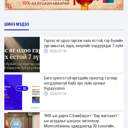
ШИНЭ МЭДЭЭ
Гэрээс яг одоо гаргаж хаях ёстой, гэр бүлийн
уур амьсгал, аура, энергийг хордуулдаг 7 зүйл
2026/07/30
Бага орлоготой иргэдийн орлогод татвар
ногдуулахгүй байх эрх зүйн орчныг
бүрдүүллээ
2026/07/30
УИХ-ын дарга С.Бямбацогт 'Хар жагсаалт'-
ын асуудлыг цэгцлэх чиглэлээр
Монголбанкны удирдлагад 30 хоногийн