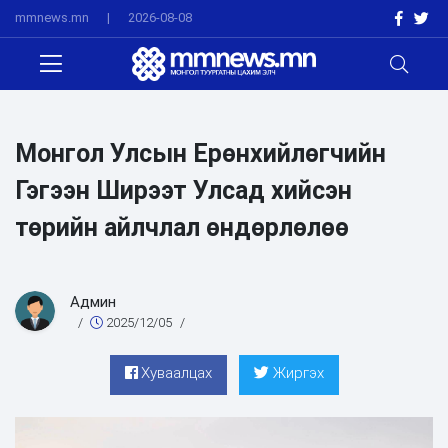
mmnews.mn
|
2026-08-08
Монгол Улсын Ерөнхийлөгчийн
Гэгээн Ширээт Улсад хийсэн
төрийн айлчлал өндөрлөлөө
Админ
/
2025/12/05
/
Хуваалцах
Жиргэх