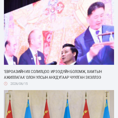
'ЕВРОАЗИЙН ИХ СОЛИЛЦОО: ИРЭЭДҮЙН БОЛОМЖ, ХАМТЫН
АЖИЛЛАГАА' ОЛОН УЛСЫН АНХДУГААР ЧУУЛГАН ЭХЭЛЛЭЭ
2026/06/15