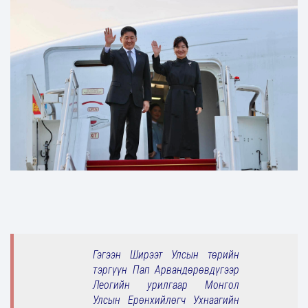
Гэгээн Ширээт Улсын төрийн
тэргүүн Пап Арвандөрөвдүгээр
Леогийн урилгаар Монгол
Улсын Ерөнхийлөгч Ухнаагийн