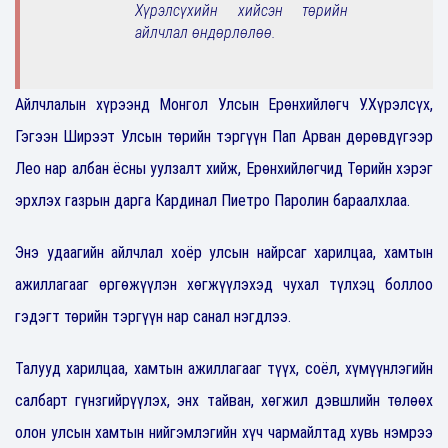
Хүрэлсүхийн хийсэн төрийн
айлчлал өндөрлөлөө.
Айлчлалын хүрээнд Монгол Улсын Ерөнхийлөгч У.Хүрэлсүх,
Гэгээн Ширээт Улсын төрийн тэргүүн Пап Арван дөрөвдүгээр
Лео нар албан ёсны уулзалт хийж, Ерөнхийлөгчид Төрийн хэрэг
эрхлэх газрын дарга Кардинал Пиетро Паролин бараалхлаа.
Энэ удаагийн айлчлал хоёр улсын найрсаг харилцаа, хамтын
ажиллагааг өргөжүүлэн хөгжүүлэхэд чухал түлхэц боллоо
гэдэгт төрийн тэргүүн нар санал нэгдлээ.
Талууд харилцаа, хамтын ажиллагааг түүх, соёл, хүмүүнлэгийн
салбарт гүнзгийрүүлэх, энх тайван, хөгжил дэвшлийн төлөөх
олон улсын хамтын нийгэмлэгийн хүч чармайлтад хувь нэмрээ