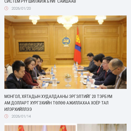
СИСТЕМ РҮҮ ШИЛЖИЖ БУЙГ САЙШААВ
2026/01/20
МОНГОЛ, ХЯТАДЫН ХУДАЛДААНЫ ЭРГЭЛТИЙГ 20 ТЭРБУМ
АМ.ДОЛЛАРТ ХҮРГЭХИЙН ТӨЛӨӨ АЖИЛЛАХАА ХОЁР ТАЛ
ИЛЭРХИЙЛЛЭЭ
2026/01/14