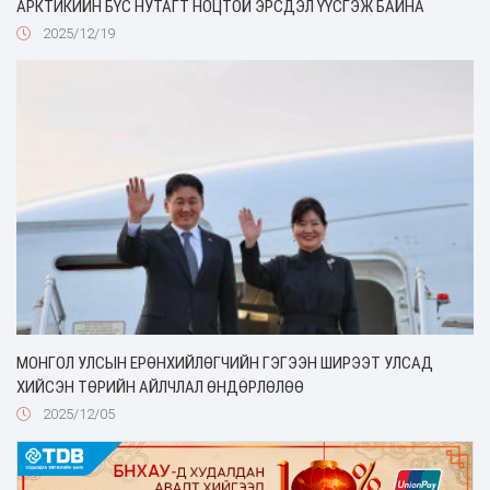
АРКТИКИЙН БҮС НУТАГТ НОЦТОЙ ЭРСДЭЛ ҮҮСГЭЖ БАЙНА
2025/12/19
МОНГОЛ УЛСЫН ЕРӨНХИЙЛӨГЧИЙН ГЭГЭЭН ШИРЭЭТ УЛСАД
ХИЙСЭН ТӨРИЙН АЙЛЧЛАЛ ӨНДӨРЛӨЛӨӨ
2025/12/05