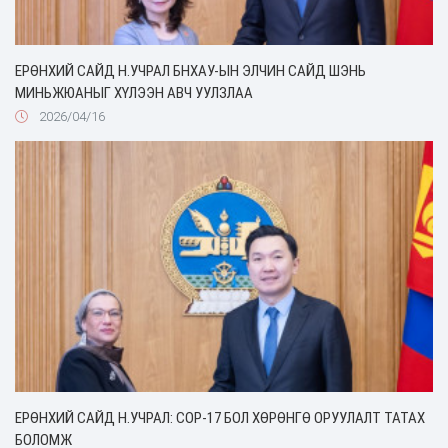
ЕРӨНХИЙ САЙД Н.УЧРАЛ БНХАУ-ЫН ЭЛЧИН САЙД ШЭНЬ
МИНЬЖЮАНЫГ ХҮЛЭЭН АВЧ УУЛЗЛАА
2026/04/16
ЕРӨНХИЙ САЙД Н.УЧРАЛ: COP-17 БОЛ ХӨРӨНГӨ ОРУУЛАЛТ ТАТАХ
БОЛОМЖ