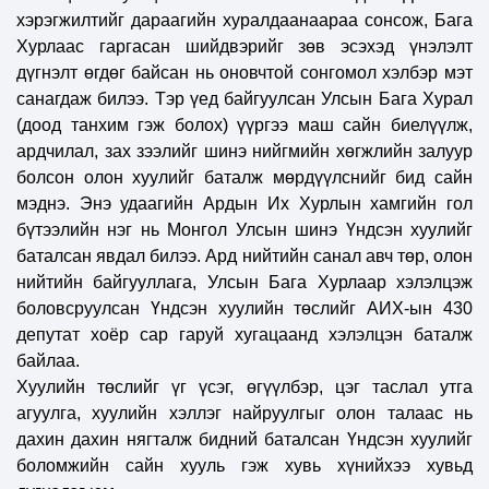
хэрэгжилтийг дараагийн хуралдаанаараа сонсож, Бага
Хурлаас гаргасан шийдвэрийг зөв эсэхэд үнэлэлт
дүгнэлт өгдөг байсан нь оновчтой сонгомол хэлбэр мэт
санагдаж билээ. Тэр үед байгуулсан Улсын Бага Хурал
(доод танхим гэж болох) үүргээ маш сайн биелүүлж,
ардчилал, зах зээлийг шинэ нийгмийн хөгжлийн залуур
болсон олон хуулийг баталж мөрдүүлснийг бид сайн
мэднэ. Энэ удаагийн Ардын Их Хурлын хамгийн гол
бүтээлийн нэг нь Монгол Улсын шинэ Үндсэн хуулийг
баталсан явдал билээ. Ард нийтийн санал авч төр, олон
нийтийн байгууллага, Улсын Бага Хурлаар хэлэлцэж
боловсруулсан Үндсэн хуулийн төслийг АИХ-ын 430
депутат хоёр сар гаруй хугацаанд хэлэлцэн баталж
байлаа.
Хуулийн төслийг үг үсэг, өгүүлбэр, цэг таслал утга
агуулга, хуулийн хэллэг найруулгыг олон талаас нь
дахин дахин нягталж бидний баталсан Үндсэн хуулийг
боломжийн сайн хууль гэж хувь хүнийхээ хувьд