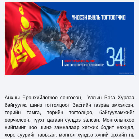
Анхны Ерөнхийлөгчөө сонгосон, Улсын Бага Хурлаа
байгуулж, шинэ тогтолцоот Засгийн газраа эмхэлсэн,
төрийн тамга, төрийн тогтолцоо, байгууламжийг
өөрчилсөн, түүхт цагаан сүлдээ залсан, Монголынхоо
нийгмийг цоо шинэ замналаар хөгжих бодит нөхцөл,
хөрс суурийг тавьсан, монгол хүндээ хүний эрхийн нь