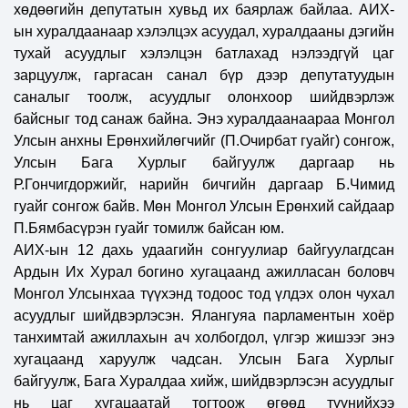
хөдөөгийн депутатын хувьд их баярлаж байлаа. АИХ-
ын хуралдаанаар хэлэлцэх асуудал, хуралдааны дэгийн
тухай асуудлыг хэлэлцэн батлахад нэлээдгүй цаг
зарцуулж, гаргасан санал бүр дээр депутатуудын
саналыг тоолж, асуудлыг олонхоор шийдвэрлэж
байсныг тод санаж байна. Энэ хуралдаанаараа Монгол
Улсын анхны Ерөнхийлөгчийг (П.Очирбат гуайг) сонгож,
Улсын Бага Хурлыг байгуулж даргаар нь
Р.Гончигдоржийг, нарийн бичгийн даргаар Б.Чимид
гуайг сонгож байв. Мөн Монгол Улсын Ерөнхий сайдаар
П.Бямбасүрэн гуайг томилж байсан юм.
АИХ-ын 12 дахь удаагийн сонгуулиар байгуулагдсан
Ардын Их Хурал богино хугацаанд ажилласан боловч
Монгол Улсынхаа түүхэнд тодоос тод үлдэх олон чухал
асуудлыг шийдвэрлэсэн. Ялангуяа парламентын хоёр
танхимтай ажиллахын ач холбогдол, үлгэр жишээг энэ
хугацаанд харуулж чадсан. Улсын Бага Хурлыг
байгуулж, Бага Хуралдаа хийж, шийдвэрлэсэн асуудлыг
нь цаг хугацаатай тогтоож өгөөд түүнийхээ