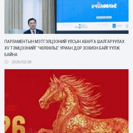
ПАРЛАМЕНТЫН МЭТГЭЛЦЭЭНИЙ УЛСЫН АВАРГА ШАЛГАРУУЛАХ
XV ТЭМЦЭЭНИЙГ 'ЧӨЛӨӨЛЬЕ' УРИАН ДОР ЗОХИОН БАЙГУУЛЖ
БАЙНА
2026/02/28