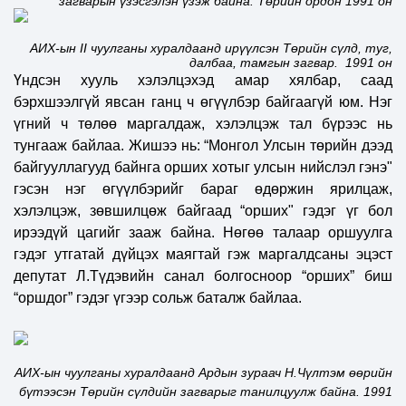
загварын үзэсгэлэн үзэж байна. Төрийн ордон 1991 он
АИХ-ын
II
чуулганы хуралдаанд ирүүлсэн Төрийн сүлд, туг,
далбаа, тамгын загвар. 1991 он
Үндсэн хууль хэлэлцэхэд амар хялбар, саад
бэрхшээлгүй явсан ганц ч өгүүлбэр байгаагүй юм. Нэг
үгний ч төлөө маргалдаж, хэлэлцэж тал бүрээс нь
тунгааж байлаа. Жишээ нь: “Монгол Улсын төрийн дээд
байгууллагууд байнга орших хотыг улсын нийслэл гэнэ"
гэсэн нэг өгүүлбэрийг бараг өдөржин ярилцаж,
хэлэлцэж, зөвшилцөж байгаад “орших" гэдэг үг бол
ирээдүй цагийг зааж байна. Нөгөө талаар оршуулга
гэдэг утгатай дүйцэх маягтай гэж маргалдсаны эцэст
депутат Л.Түдэвийн санал болгосноор “орших” биш
“оршдог” гэдэг үгээр сольж баталж байлаа.
АИХ-ын чуулганы хуралдаанд Ардын зураач Н.Чүлтэм өөрийн
бүтээсэн Төрийн сүлдийн загварыг танилцуулж байна. 1991