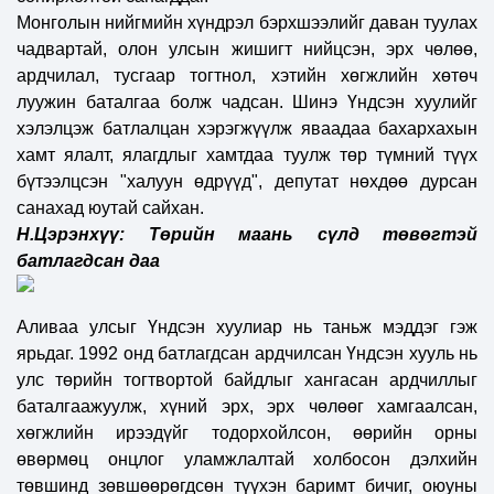
Монголын нийгмийн хүндрэл бэрхшээлийг даван туулах
чадвартай, олон улсын жишигт нийцсэн, эрх чөлөө,
ардчилал, тусгаар тогтнол, хэтийн хөгжлийн хөтөч
луужин баталгаа болж чадсан. Шинэ Үндсэн хуулийг
хэлэлцэж батлалцан хэрэгжүүлж яваадаа бахархахын
хамт ялалт, ялагдлыг хамтдаа туулж төр түмний түүх
бүтээлцсэн "халуун өдрүүд", депутат нөхдөө дурсан
санахад юутай сайхан.
Н.Цэрэнхүү: Төрийн маань сүлд төвөгтэй
батлагдсан даа
Аливаа улсыг Үндсэн хуулиар нь таньж мэддэг гэж
ярьдаг. 1992 онд батлагдсан ардчилсан Үндсэн хууль нь
улс төрийн тогтвортой байдлыг хангасан ардчиллыг
баталгаажуулж, хүний эрх, эрх чөлөөг хамгаалсан,
хөгжлийн ирээдүйг тодорхойлсон, өөрийн орны
өвөрмөц онцлог уламжлалтай холбосон дэлхийн
төвшинд зөвшөөрөгдсөн түүхэн баримт бичиг, оюуны