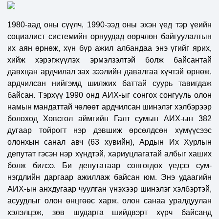
1980-аад оны сүүлч, 1990-ээд оны эхэн үед тэр үеийн
социалист системийн орнуудад өөрчлөн байгуулалтын
их аян өрнөж, хүн бүр ажил албандаа энэ үгийг ярих,
хийж хэрэгжүүлэх эрмэлзэлтэй болж байсантай
давхцан ардчилал зах зээлийн давалгаа хүчтэй өрнөж,
ардчилсан нийгэмд шилжих баттай суурь тавигдаж
байсан. Тэрхүү 1990 онд АИХ-ыг сонгох сонгууль олон
намын мандаттай чөлөөт ардчилсан шинэлэг хэлбэрээр
болоход Хөвсгөл аймгийн Галт сумын АИХ-ын 382
дугаар тойрогт нэр дэвшиж өрсөлдсөн хүмүүсээс
олонхын санал авч (63 хувийн), Ардын Их Хурлын
депутат гэсэн нэр хүндтэй, хариуцлагатай албыг хаших
болж билээ. Би депутатаар сонгогдох үедээ сум-
нэгдлийн даргаар ажиллаж байсан юм. Энэ удаагийн
АИХ-ын анхдугаар чуулган үнэхээр шинэлэг хэлбэртэй,
асуудлыг олон өнцгөөс харж, олон санаа уралдуулан
хэлэлцэж, зөв шударга шийдвэрт хүрч байсанд