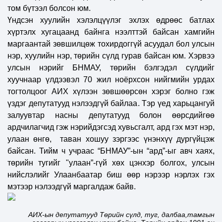
том бүтээл болсон юм.
Үндсэн хуулийн хэлэлцүүлэг эхлэх өдрөөс батлах
хүртэлх хугацаанд байнга нээлттэй байсан хамгийн
маргаантай зөвшилцөж тохирдоггүй асуудал бол улсын
нэр, хуулийн нэр, төрийн сүлд гурав байсан юм. Хэрвээ
улсын нэрийг БНМАУ, төрийн бэлгэдэл сүлдийг
хуучнаар үлдээвэл 70 жил ноёрхсон нийгмийн урдах
тогтолцоог АИХ хүлээн зөвшөөрсөн хэрэг болно гэж
үздэг депутатууд нэлээдгүй байлаа. Тэр үед харьцангуй
залуувтар насны депутатууд болон өөрсдийгөө
ардчилагчид гэж нэрийдэгсэд хувьсгалт, ард гэх мэт нэр,
улаан өнгө, таван хошуу зэргээс үнэнхүү дургүйцэж
байсан. Тийм ч учраас “БНМАУ”-ын “ард”-ыг авч хаях,
төрийн тугийг "улаан”-гүй хөх цэнхэр болгох, улсын
нийслэлийг Улаанбаатар биш өөр нэрээр нэрлэх гэх
мэтээр нэлээдгүй маргалдаж байв.
АИХ-ын депутатууд Төрийн сүлд, туг, далбаа,тамгын