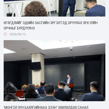
ӨГӨГДЛИЙГ ЭДИЙН ЗАСГИЙН ЭРГЭЛТЭД ОРУУЛАХ ЭРХ ЗҮЙН
ОРЧНЫГ БҮРДҮҮЛНЭ
2026/06/12
'МОНГОЛ ХҮН БАЯЛГИЙНХАА ЭЗЭН' ЗӨВЛӨЛДӨХ САНАЛ