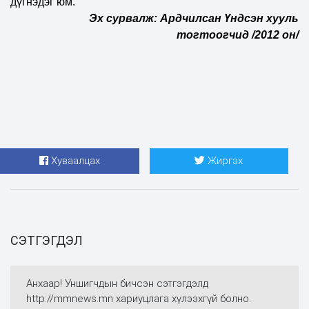
дүгнэдэг юм.
Эх сурвалж: Ардчилсан Үндсэн хууль
тогтоогчид /2012 он/
Хуваалцах
Жиргэх
СЭТГЭГДЭЛ
Анхаар! Уншигчдын бичсэн сэтгэгдэлд
http://mmnews.mn хариуцлага хүлээхгүй болно.