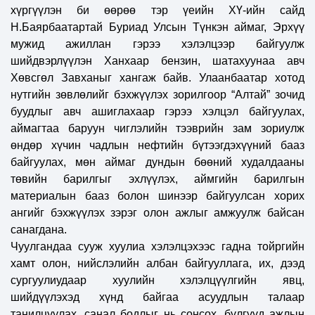
хүргүүлэн би өөрөө тэр үеийн ХҮ-ийн сайд
Н.Баярбаатартай Буриад Улсын Түнкэн аймаг, Эрхүү
мужид ажиллан гэрээ хэлэлцээр байгуулж
шийдвэрлүүлэн Ханхаар бензин, шатахуунаа авч
Хөвсгөл Завханыг хангаж байв. Улаанбаатар хотод
нутгийн зөвлөлийг бэхжүүлэх зорилгоор “Алтай” зочид
буудлыг авч ашиглахаар гэрээ хэлцэл байгуулах,
аймагтаа баруун чиглэлийн тээврийн зам зориулж
өндөр хүчин чадлын нефтийн бүтээгдэхүүний бааз
байгуулах, мөн аймаг дундын бөөний худалдааны
төвийн барилгыг эхлүүлэх, аймгийн барилгын
материалын бааз болон шинээр байгуулсан хорих
ангийг бэхжүүлэх зэрэг олон ажлыг амжуулж байсан
санагдана.
Чуулгандаа сууж хуулиа хэлэлцэхээс гадна тойргийн
хамт олон, нийслэлийн албан байгууллага, их, дээд
сургуулиудаар хуулийн хэлэлцүүлгийн явц,
шийдүүлэхэд хүнд байгаа асуудлын талаар
танилцуулах, санал бодлыг нь сонсох, бүлгүүд ажлын