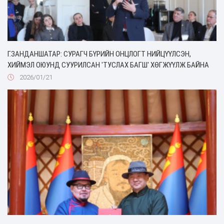
Г.ЗАНДАНШАТАР: СУРАГЧ БҮРИЙН ОНЦЛОГТ НИЙЦҮҮЛСЭН,
ХИЙМЭЛ ОЮУНД СУУРИЛСАН 'ТУСЛАХ БАГШ' ХӨГЖҮҮЛЖ БАЙНА
2026/01/21