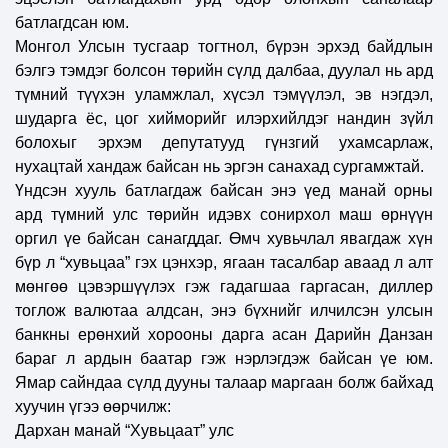
батлагдсан юм.
Монгол Улсын тусгаар тогтнол, бүрэн эрхэд байдлын
бэлгэ тэмдэг болсон төрийн сүлд далбаа, дуулал нь ард
түмний түүхэн уламжлал, хүсэл тэмүүлэл, эв нэгдэл,
шударга ёс, цог хийморийг илэрхийлдэг нандин зүйл
болохыг эрхэм депутатууд гүнзгий ухамсарлаж,
нухацтай хандаж байсан нь эргэн санахад сургамжтай.
Үндсэн хууль батлагдаж байсан энэ үед манай орны
ард түмний улс төрийн идэвх сонирхол маш өрнүүн
оргил үе байсан санагддаг. Өмч хувьчлал явагдаж хүн
бүр л “хувьцаа” гэх цэнхэр, ягаан тасалбар аваад л алт
мөнгөө цэвэршүүлэх гэж гадагшаа гаргасан, диллер
тоглож валютаа алдсан, энэ бүхнийг илчилсэн улсын
банкны ерөнхий хорооны дарга асан Дарийн Данзан
бараг л ардын баатар гэж нэрлэгдэж байсан үе юм.
Ямар сайндаа сүлд дууны талаар маргаан болж байхад
хуучин үгээ өөрчилж:
Дархан манай “Хувьцаат” улс