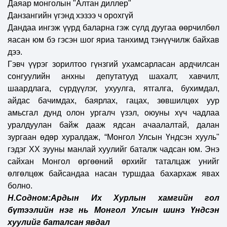
Даяар монголын "Алтан диллер"
Данзангийн үгэнд хэзээ ч орохгүй
Дандаа ингэж үүрд баларна гэж сүлд дуугаа өөрчилбөл
яасан юм бэ гэсэн шог яриа танхимд тэнүүчилж байхав
дээ.
Гэвч үүрэг зорилтоо гүнзгий ухамсарласан ардчилсан
сонгуулийн анхны депутатууд шахалт, хавчилт,
шаардлага, сүрдүүлэг, ухуулга, ятгалга, бухимдал,
айдас бачимдах, баярлах, гацах, зөвшилцөх уур
амьсгал дунд олон ургалч үзэл, оюуны хүч чадлаа
уралдуулан байж дааж ядсан ачаалалтай, далан
зургаан өдөр хуралдаж, “Монгол Улсын Үндсэн хууль"
гэдэг ХХ зууны манлай хуулийг баталж чадсан юм. Энэ
сайхан Монгол өргөөний өрхийг таталцаж унийг
өлгөлцөж байсандаа насан туршдаа бахархаж явах
болно.
Н.Содном:Ардын Их Хурлын хамгийн гол
бүтээлийн нэг нь Монгол Улсын шинэ Үндсэн
хуулийг баталсан явдал