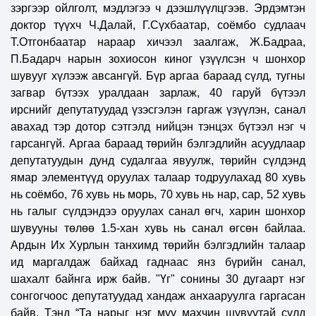
зэргээр ойлголт, мэдлэгээ ч дээшлүүлцгээв. Эрдэмтэн
доктор түүхч Ч.Далай, Г.Сүхбаатар, соёмбо судлаач
Т.Отгонбаатар нараар хичээл заалгаж, Ж.Бадраа,
П.Бадарч нарын зохиосон киног үзүүлсэн ч шонхор
шувууг хүлээж авсангүй. Бүр аргаа бараад сүлд, тугны
загвар бүтээх уралдаан зарлаж, 40 гаруй бүтээл
ирснийг депутатуудад үзэсгэлэн гаргаж үзүүлэн, санал
авахад тэр дотор сэтгэлд нийцэн тэнцэх бүтээл нэг ч
гарсангүй. Аргаа бараад төрийн бэлгэдлийн асуудлаар
депутатуудын дунд судалгаа явуулж, төрийн сүлдэнд
ямар элементүүд оруулах талаар тодруулахад 80 хувь
нь соёмбо, 76 хувь нь морь, 70 хувь нь нар, сар, 52 хувь
нь галыг сүлдэндээ оруулах санал өгч, харин шонхор
шувууны төлөө 1.5-хан хувь нь санал өгсөн байлаа.
Ардын Их Хурлын танхимд төрийн бэлгэдлийн талаар
ид маргалдаж байхад гаднаас янз бүрийн санал,
шахалт байнга ирж байв. "Үг" сонины 30 дугаарт нэг
сонгогчоос депутатуудад хандаж анхааруулга гаргасан
байв. Тэнд “Та нарыг нэг муу махчин шувуутай сүлд