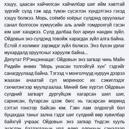
хэцүү, цаасан хайчилсан хайчилбар шиг ийм хавтгай
зургийг сүлд гэж ард түмэн сүсэглэн хүндэтгэнэ гэхэд
хэцүү болжээ. Морь, соёмбо хоёрыг сүлдэнд оруулахыг
санал болгосон хүмүүсийн аль алийг гомдоохгүй гэсэн
юм шиг ханджээ. Сүлд далбаа бол ариун нандин зүйл.
Ойдовын энэ сүлдэнд товойж харагдах зүйл алга байна.
Ёстой л холимог зэрэмдэг зүйл болжээ. Энэ бүхэн урлаг
мухардалд оруулсныг харуулж байна...
Депутат Р.Рэнцэннацаг: Ойдовын энэ загвар чинь Майн
Ридийн өнөөх "Морь унасан толгойгүй хүн" гэдгийг
санагдуулаад байна. Тэгээд ч монголчууд нуруун дээрээ
жаахан ачаатай сул мориноос их сэжиглэдэг
гэхчилэнгээр муулцгаалаа. Миний бие хүртэл Ойдовын
сүлдний загварт дургүйцэж хагарсан шил шиг,
сарнисан, бутарсан цээж бөгс нь тасарсан моринд
сэтгэл гонсгор байсан юм. Гэвч лам олдохгүй бол
буцахдаа таныг зална гэдэг шиг сүлдний өөр хувилбар
байхгүй учраас Ойдовын энэ загвар Үндсэн хууль
эцэслэн батлагдахын урд өдөр олонхын саналаар