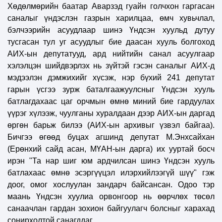
Хөдөлмөрийн баатар Аварзэд гуайн голчхон гаргасан
саналыг үндэслэн газрын харилцаа, өмч хувьчлал,
бэлчээрийн асуудлаар шинэ Үндсэн хуульд дутуу
тусгасан тул уг асуудлыг бие даасан хууль болгоход
АИХ-ын депутатууд, ард нийтийн санал асуулгаар
хэлэлцэн шийдвэрлэх нь зүйтэй гэсэн саналыг АИХ-д
мэдээлэн дэмжихийг хүсэж, нэр бүхий 241 депутат
гарын үсгээ зурж баталгаажуулсныг Үндсэн хууль
батлагдахаас цаг орчмын өмнө миний бие гардуулах
үүрэг хүлээж, чуулганы хуралдаан дээр АИХ-ын даргад
өргөн барьж билээ (АИХ-ын архивыг үзвэл байгаа).
Бичгээ өгөөд буцах агшинд депутат М.Энхсайхан
(Ерөнхий сайд асан, МҮАН-ын дарга) их ууртай босч
ирэн "Та нар шиг юм ардчилсан шинэ Үндсэн хууль
батлахаас өмнө эсэргүүцэл илэрхийлээгүй шүү" гэж
доог, омог хослуулан зандарч байсансан. Одоо тэр
маань Үндсэн хуулиа орвонгоор нь өөрчлөх төсөл
санаачлан гардан зохион байгуулагч болсныг харахад
сонирхолтой санагддаг.