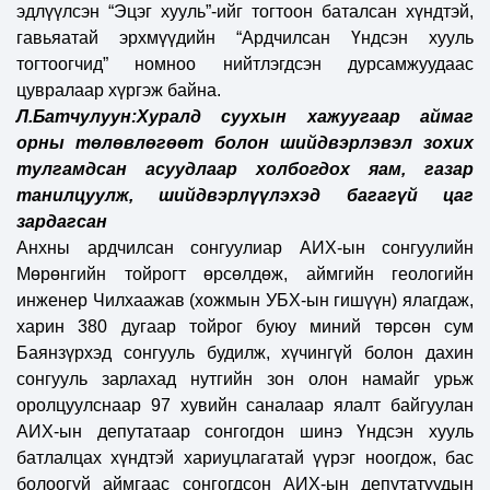
эдлүүлсэн “Эцэг хууль”-ийг тогтоон баталсан хүндтэй,
гавьяатай эрхмүүдийн “Ардчилсан Үндсэн хууль
тогтоогчид” номноо нийтлэгдсэн дурсамжуудаас
цувралаар хүргэж байна.
Л.Батчулуун:
Хуралд суухын хажуугаар аймаг
орны төлөвлөгөөт болон шийдвэрлэвэл зохих
тулгамдсан асуудлаар холбогдох яам, газар
танилцуулж, шийдвэрлүүлэхэд багагүй цаг
зардагсан
Анхны ардчилсан сонгуулиар АИХ-ын сонгуулийн
Мөрөнгийн тойрогт өрсөлдөж, аймгийн геологийн
инженер Чилхаажав (хожмын УБХ-ын гишүүн) ялагдаж,
харин 380 дугаар тойрог буюу миний төрсөн сум
Баянзүрхэд сонгууль будилж, хүчингүй болон дахин
сонгууль зарлахад нутгийн зон олон намайг урьж
оролцуулснаар 97 хувийн саналаар ялалт байгуулан
АИХ-ын депутатаар сонгогдон шинэ Үндсэн хууль
батлалцах хүндтэй хариуцлагатай үүрэг ноогдож, бас
болоогүй аймгаас сонгогдсон АИХ-ын депутатуудын