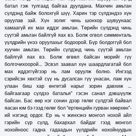
батал гэж тулгаад байгаа дуулдана. Махчин амьтан
сүлдэнд байж болохгүй шүү. Харин тэр сүлдэндээ хүн
оруулав зай. Хүн золиг чинь шонхор шувуунаас
хамаагүй их мах иддэг амьтан. Төрийн сүлдэнд чинь
сүүтэй амьтан байлгүй яах вэ. Болж огвол симменталь
үүлдрийн үнээ оруулахыг бодоорой. Бүр болдоггүй бол
хуучин амьтан. Төрийн сүлдэнд чинь сүүтэй амьтан
байлгүй яах вэ. Болж өгвөл байсан морийг гүү
болгочихоорой... Эсвэл заавал хүн шаардлагатай бол
мах иддэггүйгээр нь лам оруулж болно. Ингээд
сэрийсэн хөхтэй сүү нь дусалсан гүү унасан, лам хүн
улаан биш хар өнгөтэй нарыг зорин давхиж ...
байгаагаар сүлдээ баталья” гэсэн санал дэвшүүлж
байсан. Бас өөр нэг сонин дээр гөлөг сүлдтэй байвал
яасан юм бэ гээд гөлөг бол “ертөнцийн гурван хөөрхөн”-
ий нэгэнд ордог. Ер нь ч жинхэнэ монгол нохой айл
гэрийн сүр сүлд, бахархал байдаг гээд монгол
нохойноос гадна гадаадын үүлдрийн нохойнуудын