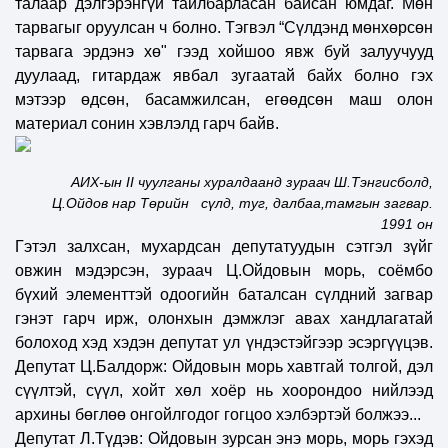
талаар дэлгэрэнгүй тайлбарласан байсан юмдаг. Мөн
тарвагыг оруулсан ч болно. Тэгвэл “Сүлдэнд мөнхөрсөн
тарвага эрдэнэ хө" гээд хойшоо явж буй залуучууд
дуулаад, гитардаж явбал зугаатай байх болно гэх
мэтээр өдсөн, басамжилсан, егөөдсөн маш олон
материал сонин хэвлэлд гарч байв.
АИХ-ын
II
чуулганы хуралдаанд зураач Ш.Тэнгисболд,
Ц.Ойдов нар Төрийн сүлд, туг, далбаа,тамгын загвар.
1991 он
Гэтэл залхсан, мухардсан депутатуудын сэтгэл зүйг
овжин мэдэрсэн, зураач Ц.Ойдовын морь, соёмбо
бүхий элементтэй одоогийн баталсан сүлдний загвар
гэнэт гарч ирж, олонхын дэмжлэг авах хандлагатай
болоход хэд хэдэн депутат ул үндэстэйгээр эсэргүүцэв.
Депутат Ц.Балдорж: Ойдовын морь хавтгай толгой, дэл
сүүлтэй, сүүл, хойт хөл хоёр нь хоорондоо нийлээд
архины бөглөө онгойлгодог гогцоо хэлбэртэй болжээ...
Депутат Л.Түдэв: Ойдовын зурсан энэ морь, морь гэхэд