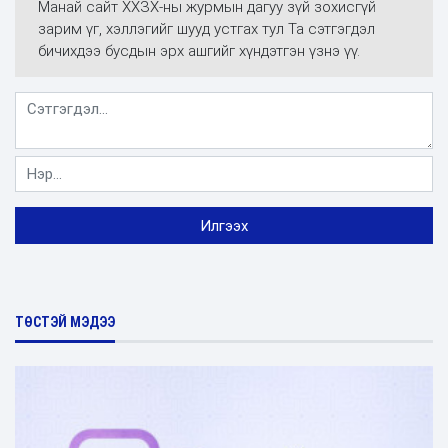
Манай сайт ХХЗХ-ны журмын дагуу зүй зохисгүй
зарим үг, хэллэгийг шууд устгах тул Та сэтгэгдэл
бичихдээ бусдын эрх ашгийг хүндэтгэн үзнэ үү.
ТӨСТЭЙ МЭДЭЭ