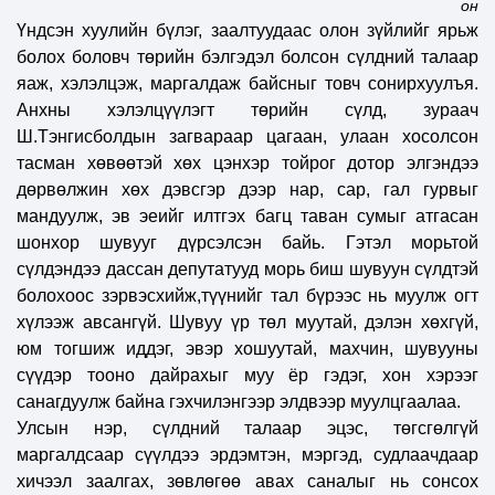
он
Үндсэн хуулийн бүлэг, заалтуудаас олон зүйлийг ярьж
болох боловч төрийн бэлгэдэл болсон сүлдний талаар
яаж, хэлэлцэж, маргалдаж байсныг товч сонирхуулъя.
Анхны хэлэлцүүлэгт төрийн сүлд, зураач
Ш.Тэнгисболдын загвараар цагаан, улаан хосолсон
тасман хөвөөтэй хөх цэнхэр тойрог дотор элгэндээ
дөрвөлжин хөх дэвсгэр дээр нар, сар, гал гурвыг
мандуулж, эв эеийг илтгэх багц таван сумыг атгасан
шонхор шувууг дүрсэлсэн байь. Гэтэл морьтой
сүлдэндээ дассан депутатууд морь биш шувуун сүлдтэй
болохоос зэрвэсхийж,түүнийг тал бүрээс нь муулж огт
хүлээж авсангүй. Шувуу үр төл муутай, дэлэн хөхгүй,
юм тогшиж иддэг, эвэр хошуутай, махчин, шувууны
сүүдэр тооно дайрахыг муу ёр гэдэг, хон хэрээг
санагдуулж байна гэхчилэнгээр элдвээр муулцгаалаа.
Улсын нэр, сүлдний талаар эцэс, төгсгөлгүй
маргалдсаар сүүлдээ эрдэмтэн, мэргэд, судлаачдаар
хичээл заалгах, зөвлөгөө авах саналыг нь сонсох