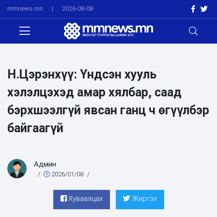
mmnews.mn
|
2026-08-08
Н.Цэрэнхүү: Үндсэн хууль
хэлэлцэхэд амар хялбар, саад
бэрхшээлгүй явсан ганц ч өгүүлбэр
байгаагүй
Админ
/
2026/01/08
/
Хуваалцах
Жиргэх