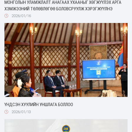
МОНГОЛЫН УЛАМЖЛАЛТ АНАГААХ УХААНЫГ ХӨГЖҮҮЛЭХ АРГА
ХЭМЖЭЭНИЙ ТӨЛӨВЛӨГӨӨ БОЛОВСРУУЛЖ ХЭРЭГЖҮҮЛНЭ
2026/01/16
ҮНДСЭН ХУУЛИЙН УНШЛАГА БОЛЛОО
2026/01/13