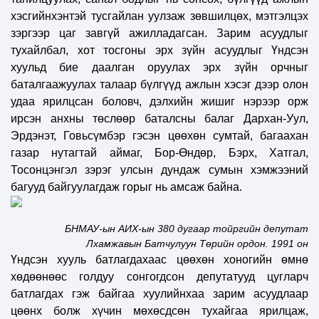
хэсгийнхэнтэй тусгайлан уулзаж зөвшилцөх, мэтгэлцэх
зэргээр цаг завгүй ажилладагсан. Зарим асуудлыг
тухайлбал, хот тосгоны эрх зүйн асуудлыг Үндсэн
хуульд бие даалган оруулах эрх зүйн орчныг
баталгаажуулах талаар бүлгүүд ажлын хэсэг дээр олон
удаа ярилцсан боловч, дэлхийн жишиг нэрээр орж
ирсэн анхны төслөөр баталсны балаг Дархан-Уул,
Эрдэнэт, Говьсүмбэр гэсэн цөөхөн сумтай, багаахан
газар нутагтай аймаг, Бор-Өндөр, Бэрх, Хатгал,
Тосонцэнгэл зэрэг улсын дундаж сумын хэмжээний
багууд байгуулагдаж горыг нь амсаж байна.
БНМАУ-ын АИХ-ын 380 дугаар тойргийн депутат
Лхамжавын Батчулуун
Төрийн ордон. 1991 он
Үндсэн хууль батлагдахаас цөөхөн хоногийн өмнө
хөдөөнөөс голдуу сонгогдсон депутатууд цугларч
батлагдах гэж байгаа хуулийнхаа зарим асуудлаар
цөөнх болж хүчин мөхөсдсөн тухайгаа ярилцаж,