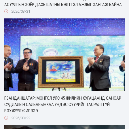
АСУУЛГЫН ХОЁР ДАХЬ ШАТНЫ БЭЛТГЭЛ АЖЛЫГ ХАНГАЖ БАЙНА
2026/03/31
Г.ЗАНДАНШАТАР: МОНГОЛ УЛС 45 ЖИЛИЙН ХУГАЦААНД САНСАР
СУДЛАЛЫН САЛБАРЫНХАА ҮНДЭС СУУРИЙГ ТАСРАЛТГҮЙ
БЭХЖҮҮЛЖ ИРЛЭЭ
2026/03/22