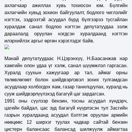
ахлагчаар ажиллах хувь тохиосон юм. Бүлгийн
ахлагчийн хувьд зохион байгуулалт, бодлого чиглэлийг
нэгтгэх, ээдрээтэй асуудал бүрд бүлгээрээ тусгайлан
хуралдаж санал бодлоо нэгтгэн депутатуудаа ээлж
дараалалд оруулан нэгдсэн хуралдаанд нэгтгэн
илэрхийлэх аргыг өргөн хэрэглэдэг байв.
Манай депутатуудаас Н.Цэрэнхүү, Н.Баасанжав нар
хамгийн олон удаа үг хэлж, санал шүүмжлэл гаргасан.
Хуралд суухын хажуугаар ар тал, аймаг орны
төлөвлөгөөт болон шийдвэрлэвэл зохих тулгамдсан
асуудлаар холбогдох яам, газар танилцуулах, хуралд нь
сууж шийдвэрлүүлэхэд багагүй цаг зардагсан.
1991 оны сүүлээр бензин, тосны асуудал хүндэрч,
цагийн байдал, цас зуд багагүй нүүрлэсэн тул Засгийн
газрын хуралдаанд асуудал бэлтгэж оруулан армийн
нөөцөөс 12 ширхэг туулах чадвар сайтай бензин
цистерн балансаас балансад шилжүүлж аймагтаа