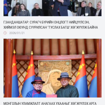
Г.ЗАНДАНШАТАР: СУРАГЧ БҮРИЙН ОНЦЛОГТ НИЙЦҮҮЛСЭН,
ХИЙМЭЛ ОЮУНД СУУРИЛСАН 'ТУСЛАХ БАГШ' ХӨГЖҮҮЛЖ БАЙНА
2026/01/21
МОНГОЛЫН УЛАМЖЛАЛТ АНАГААХ УХААНЫГ ХӨГЖҮҮЛЭХ АРГА