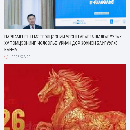
ПАРЛАМЕНТЫН МЭТГЭЛЦЭЭНИЙ УЛСЫН АВАРГА ШАЛГАРУУЛАХ
XV ТЭМЦЭЭНИЙГ 'ЧӨЛӨӨЛЬЕ' УРИАН ДОР ЗОХИОН БАЙГУУЛЖ
БАЙНА
2026/02/28