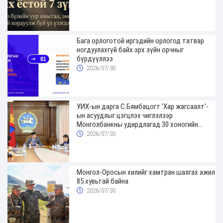
Бага орлоготой иргэдийн орлогод татвар
ногдуулахгүй байх эрх зүйн орчныг
бүрдүүллээ
2026/07/30
УИХ-ын дарга С.Бямбацогт 'Хар жагсаалт'-
ын асуудлыг цэгцлэх чиглэлээр
Монголбанкны удирдлагад 30 хоногийн
хугацаатай үүрэг өглөө
2026/07/30
Монгол-Оросын хилийг хамтран шалгах ажил
85 хувьтай байна
2026/07/30