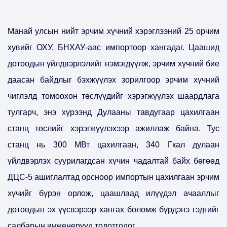
Манай улсын нийт эрчим хүчний хэрэглээний 25 орчим
хувийг ОХУ, БНХАУ-аас импортоор хангадаг. Цаашид
дотоодын үйлдвэрлэлийг нэмэгдүүлж, эрчим хүчний бие
даасан байдлыг бэхжүүлэх зорилгоор эрчим хүчний
чиглэлд томоохон төслүүдийг хэрэгжүүлэх шаардлага
тулгарч, энэ хүрээнд Дулааны тавдугаар цахилгаан
станц төслийг хэрэгжүүлэхээр ажиллаж байна. Тус
станц нь 300 МВт цахилгаан, 340 Гкал дулаан
үйлдвэрлэх суурилагдсан хүчин чадалтай байх бөгөөд
ДЦС-5 ашиглалтад орсноор импортын цахилгаан эрчим
хүчийг бүрэн орлож, цаашлаад илүүдэл ачааллыг
дотоодын эх үүсвэрээр хангах боломж бүрдэнэ гэдгийг
салбарын инженерүүд тодотгодог.