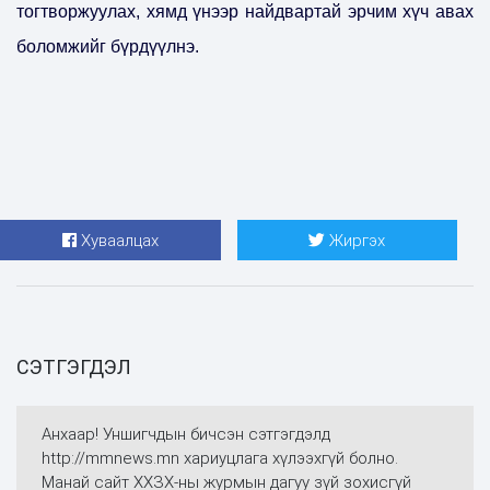
тогтворжуулах, хямд үнээр найдвартай эрчим хүч авах
боломжийг бүрдүүлнэ.
Хуваалцах
Жиргэх
СЭТГЭГДЭЛ
Анхаар! Уншигчдын бичсэн сэтгэгдэлд
http://mmnews.mn хариуцлага хүлээхгүй болно.
Манай сайт ХХЗХ-ны журмын дагуу зүй зохисгүй