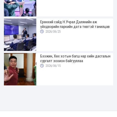
Ерөнхий сайд Н.Учрал Далянийн аж
үйлдвэрийн паркийн дата төвтэй танилцав
2026/06/25
Бээжин, Хөх хотын багш нар хийн дасгалын
сургалт зохион байгууллаа
2026/06/15