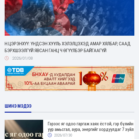
Н.ЦЭРЭНХҮҮ: ҮНДСЭН ХУУЛЬ ХЭЛЭЛЦЭХЭД АМАР ХЯЛБАР, СААД
БЭРХШЭЭЛГҮЙ ЯВСАН ГАНЦ Ч ӨГҮҮЛБЭР БАЙГААГҮЙ
2026/01/08
ШИНЭ МЭДЭЭ
Гэрээс яг одоо гаргаж хаях ёстой, гэр бүлийн
уур амьсгал, аура, энергийг хордуулдаг 7 зүйл
2026/07/30