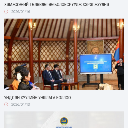
ХЭМЖЭЭНИЙ ТӨЛӨВЛӨГӨӨ БОЛОВСРУУЛЖ ХЭРЭГЖҮҮЛНЭ
2026/01/16
ҮНДСЭН ХУУЛИЙН УНШЛАГА БОЛЛОО
2026/01/13