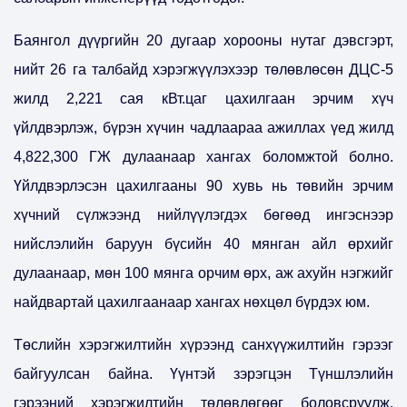
Баянгол дүүргийн 20 дугаар хорооны нутаг дэвсгэрт,
нийт 26 га талбайд хэрэгжүүлэхээр төлөвлөсөн ДЦС-5
жилд 2,221 сая кВт.цаг цахилгаан эрчим хүч
үйлдвэрлэж, бүрэн хүчин чадлаараа ажиллах үед жилд
4,822,300 ГЖ дулаанаар хангах боломжтой болно.
Үйлдвэрлэсэн цахилгааны 90 хувь нь төвийн эрчим
хүчний сүлжээнд нийлүүлэгдэх бөгөөд ингэснээр
нийслэлийн баруун бүсийн 40 мянган айл өрхийг
дулаанаар, мөн 100 мянга орчим өрх, аж ахуйн нэгжийг
найдвартай цахилгаанаар хангах нөхцөл бүрдэх юм.
Төслийн хэрэгжилтийн хүрээнд санхүүжилтийн гэрээг
байгуулсан байна. Үүнтэй зэрэгцэн Түншлэлийн
гэрээний хэрэгжилтийн төлөвлөгөөг боловсруулж,