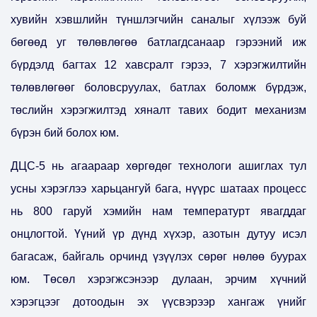
хувийн хэвшлийн түншлэгчийн саналыг хүлээж буй
бөгөөд уг төлөвлөгөө батлагдсанаар гэрээний иж
бүрдэлд багтах 12 хавсралт гэрээ, 7 хэрэгжилтийн
төлөвлөгөөг боловсруулах, батлах боломж бүрдэж,
төслийн хэрэгжилтэд хяналт тавих бодит механизм
бүрэн бий болох юм.
ДЦС-5 нь агаараар хөргөдөг технологи ашиглах тул
усны хэрэглээ харьцангуй бага, нүүрс шатаах процесс
нь 800 гаруй хэмийн нам температурт явагддаг
онцлогтой. Үүний үр дүнд хүхэр, азотын дутуу исэл
багасаж, байгаль орчинд үзүүлэх сөрөг нөлөө буурах
юм. Төсөл хэрэгжсэнээр дулаан, эрчим хүчний
хэрэгцээг дотоодын эх үүсвэрээр хангаж үнийг