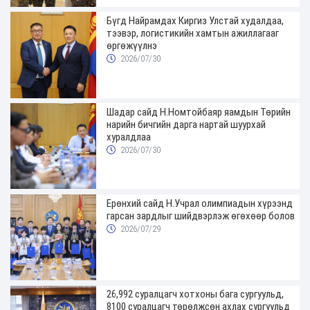
Бүгд Найрамдах Киргиз Улстай худалдаа,
тээвэр, логистикийн хамтын ажиллагааг
өргөжүүлнэ
2026/07/30
Шадар сайд Н.Номтойбаяр яамдын Төрийн
нарийн бичгийн дарга нартай шуурхай
хуралдлаа
2026/07/30
Ерөнхий сайд Н.Учрал олимпиадын хүрээнд
гарсан зардлыг шийдвэрлэж өгөхөөр болов
2026/07/29
26,992 суралцагч хотхоны бага сургуульд,
8100 суралцагч төрөлжсөн ахлах сургуульд