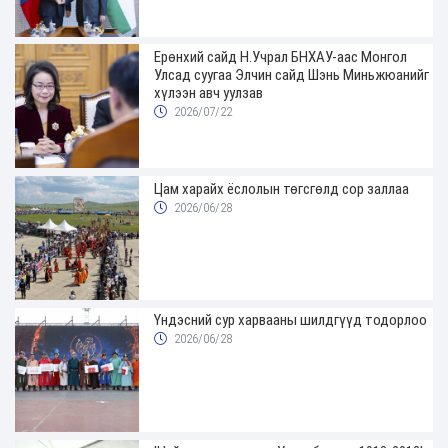
Ерөнхий сайд Н.Учрал БНХАУ-аас Монгол
Улсад суугаа Элчин сайд Шэнь Миньжюанийг
хүлээн авч уулзав
2026/07/22
Цам харайх ёслолын төгсгөлд сор заллаа
2026/06/28
Үндэсний сур харвааны шилдгүүд тодорлоо
2026/06/28