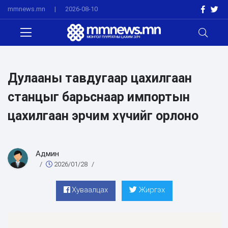
mmnews.mn
|
2026-08-10
Дулааны тавдугаар цахилгаан
станцыг барьснаар импортын
цахилгаан эрчим хүчийг орлоно
Админ
/
2026/01/28
/
Хуваалцах
Жиргэх