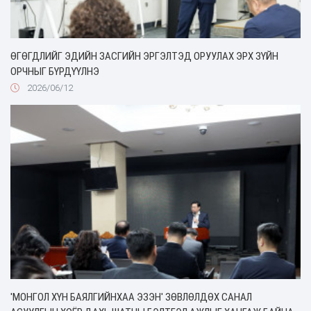
ӨГӨГДЛИЙГ ЭДИЙН ЗАСГИЙН ЭРГЭЛТЭД ОРУУЛАХ ЭРХ ЗҮЙН
ОРЧНЫГ БҮРДҮҮЛНЭ
2026/06/12
'МОНГОЛ ХҮН БАЯЛГИЙНХАА ЭЗЭН' ЗӨВЛӨЛДӨХ САНАЛ