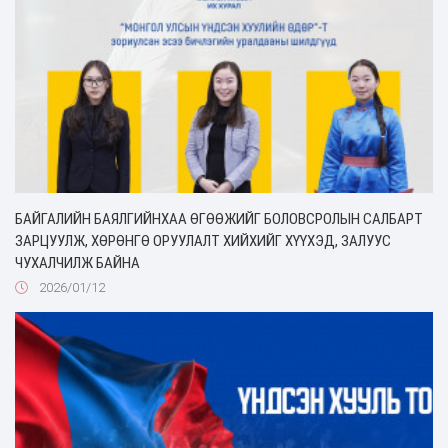
БАЙГАЛИЙН БАЯЛГИЙНХАА ӨГӨӨЖИЙГ БОЛОВСРОЛЫН САЛБАРТ
ЗАРЦУУЛЖ, ХӨРӨНГӨ ОРУУЛАЛТ ХИЙХИЙГ ХҮҮХЭД, ЗАЛУУС
ЧУХАЛЧИЛЖ БАЙНА
2026/01/12