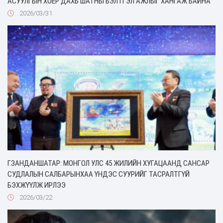
АСУУЛГЫН ХОЁР ДАХЬ ШАТНЫ БЭЛТГЭЛ АЖЛЫГ ХАНГАЖ БАЙНА
2026/03/31
Г.ЗАНДАНШАТАР: МОНГОЛ УЛС 45 ЖИЛИЙН ХУГАЦААНД САНСАР
СУДЛАЛЫН САЛБАРЫНХАА ҮНДЭС СУУРИЙГ ТАСРАЛТГҮЙ
БЭХЖҮҮЛЖ ИРЛЭЭ
2026/03/22