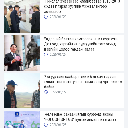
'Нийслэл хүрээнээс Улаанбаатар 1913-2013'
сэдэвт гэрэл зургийн үзэсгэлэнгээр
зочиллоо
2026/06/28
Үндэсний батлан хамгаалахын их сургууль,
Дотоод хэргийн их сургуулийн төгсөгчид
цэргийн цолоо гардаж авлаа
2026/06/27
Уул уурхайн салбарт хийж буй хамтарсан
хяналт шалгалт улсын хэмжээнд үргэлжилж
байна
2026/06/27
'Чөлөөлье' санаачилгын хүрээнд анхны
'НОГООН ӨРТӨӨ' Булган аймагт нээгдлээ
2026/06/26