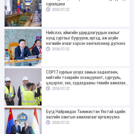
суралцана
2026/07/22
Нийслэл, аймгийн удирдлагуудын ажлыг
хүнд суртлыг бууруулж, иргэд, аж ахуйн
нэгжийн ачааг хэрхэн хөнгөлснөөр дүгнэнэ
2026/07/22
COP17 хурлын үеэрх замын хөдөлгөөн,
нийтийн тээврийн зохицуулалт, сургууль,
цэцэрлэг, зах, худалдааны төвийн ажиллах
хуваарийг гаргаж, иргэдэд мэдээлэхийг
2026/07/22
үүрэг болголоо
Бүгд Найрамдах Тажикистан Улстай эдийн
засгийн хамтын ажиллагааг өргөжүүлнэ
2026/07/22