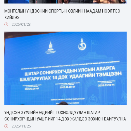
МОНГОЛЫН ҮНДЭСНИЙ СПОРТЫН ӨВЛИЙН НААДАМ НЭЭЛТЭЭ
ХИЙЛЭЭ
2026/01/23
ҮНДСЭН ХУУЛИЙН ӨДРИЙГ ТОХИОЛДУУЛАН ШАТАР
СОНИРХОГЧДЫН УАШТ-ИЙГ 14 ДЭХ ЖИЛДЭЭ ЗОХИОН БАЙГУУЛНА
2025/11/25