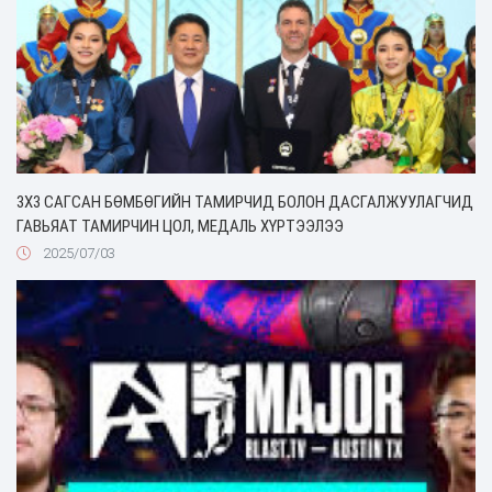
3Х3 САГСАН БӨМБӨГИЙН ТАМИРЧИД БОЛОН ДАСГАЛЖУУЛАГЧИД
ГАВЬЯАТ ТАМИРЧИН ЦОЛ, МЕДАЛЬ ХҮРТЭЭЛЭЭ
2025/07/03