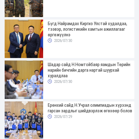
Бүгд Найрамдах Киргиз Улстай худалдаа,
тээвэр, логистикийн хамтын ажиллагааг
өргөжүүлнэ
2026/07/30
Шадар сайд Н.Номтойбаяр яамдын Төрийн
нарийн бичгийн дарга нартай шуурхай
хуралдлаа
2026/07/30
Ерөнхий сайд Н.Учрал олимпиадын хүрээнд
гарсан зардлыг шийдвэрлэж өгөхөөр болов
2026/07/29