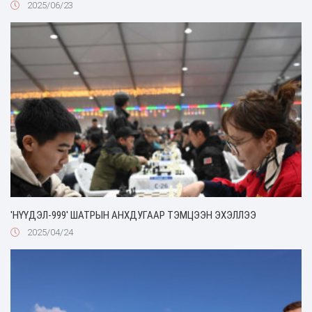
2025/06/23
'НҮҮДЭЛ-999' ШАТРЫН АНХДУГААР ТЭМЦЭЭН ЭХЭЛЛЭЭ
2025/04/24