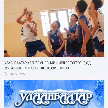
'УЛААНБААТАР КАП' ТЭМЦЭЭНИЙ ШИЛДЭГ ТОГЛОГЧДОД
СУРГАЛТЫН ТЭТГЭЛЭГ ОЛГОХООР БОЛЛОО
2026/02/27