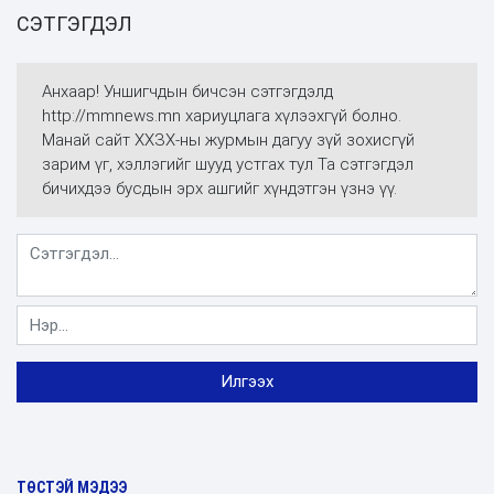
СЭТГЭГДЭЛ
Анхаар! Уншигчдын бичсэн сэтгэгдэлд
http://mmnews.mn хариуцлага хүлээхгүй болно.
Манай сайт ХХЗХ-ны журмын дагуу зүй зохисгүй
зарим үг, хэллэгийг шууд устгах тул Та сэтгэгдэл
бичихдээ бусдын эрх ашгийг хүндэтгэн үзнэ үү.
ТӨСТЭЙ МЭДЭЭ