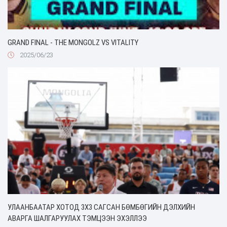
GRAND FINAL - THE MONGOLZ VS VITALITY
2025/06/23
УЛААНБААТАР ХОТОД 3Х3 САГСАН БӨМБӨГИЙН ДЭЛХИЙН
АВАРГА ШАЛГАРУУЛАХ ТЭМЦЭЭН ЭХЭЛЛЭЭ