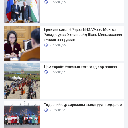
2026/07/22
Ерөнхий сайд Н.Учрал БНХАУ-аас Монгол
Улсад суугаа Элчин сайд Шэнь Миньжюанийг
хүлээн авч уулзав
2026/07/22
Цам харайх ёслолын төгсгөлд сор заллаа
2026/06/28
Үндэсний сур харвааны шилдгүүд тодорлоо
2026/06/28