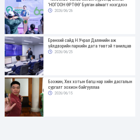
'НОГООН ӨРТӨӨ' Булган аймагт нээгдлээ
2026/06/26
Ерөнхий сайд Н.Учрал Далянийн аж
үйлдвэрийн паркийн дата төвтэй танилцав
2026/06/25
Бээжин, Хөх хотын багш нар хийн дасгалын
сургалт зохион байгууллаа
2026/06/15