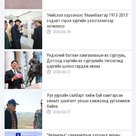
'Нийслэл хүрээнээс Улаанбаатар 1913-2013'
сэдэвт гэрэл зургийн үзэсгэлэнгээр
зочиллоо
2026/06/28
Үндэсний батлан хамгаалахын их сургууль,
Дотоод хэргийн их сургуулийн төгсөгчид
цэргийн цолоо гардаж авлаа
2026/06/27
Уул уурхайн салбарт хийж буй хамтарсан
хяналт шалгалт улсын хэмжээнд үргэлжилж
байна
2026/06/27
'Чөлөөлье' санаачилгын хүрээнд анхны