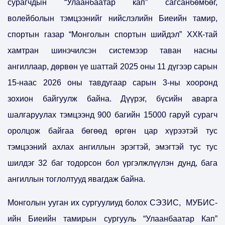
сурагчдын “Улаанбаатар кап” сагсанбөмбөг,
волейболын тэмцээнийг нийслэлийн Биеийн тамир,
спортын газар “Монголын спортын шийдэл” ХХК-тай
хамтран шинэчилсэн системээр таван насны
ангиллаар, дөрвөн үе шаттай 2025 оны 11 дүгээр сарын
15-наас 2026 оны тавдугаар сарын 3-ны хооронд
зохион байгуулж байна. Дүүрэг, бүсийн аварга
шалгаруулах тэмцээнд 900 багийн 15000 гаруй сурагч
оролцож байгаа бөгөөд өргөн цар хүрээтэй тус
тэмцээний ахлах ангиллын эрэгтэй, эмэгтэй тус тус
шилдэг 32 баг тодорсон бол үргэлжлүүлэн дунд, бага
ангиллын тоглолтууд явагдаж байна.
Монголын ууган их сургуулиуд болох СЭЗИС, МУБИС-
ийн Биеийн тамирын сургууль “Улаанбаатар Кап”