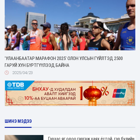
'УЛААНБААТАР МАРАФОН 2025' ОЛОН УЛСЫН ГҮЙЛТЭД 2500
ГАРУЙ ХҮН БҮРТГҮҮЛЭЭД БАЙНА
2025/04/23
ШИНЭ МЭДЭЭ
Гэрээс яг одоо гаргаж хаях ёстой, гэр бүлийн