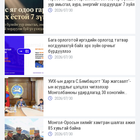
уур амьсгал, аура, энергийг хордуулдаг 7 зүйл
2026/07/30
Бага орлоготой иргэдийн орлогод татвар
ногдуулахгүй байх эрх зүйн орчныг
бүрдүүллээ
2026/07/30
УИХ-ын дарга С.Бямбацогт 'Хар жагсаалт'-
ын асуудлыг цэгцлэх чиглэлээр
Монголбанкны удирдлагад 30 хоногийн
хугацаатай үүрэг өглөө
2026/07/30
Монгол-Оросын хилийг хамтран шалгах ажил
85 хувьтай байна
2026/07/30