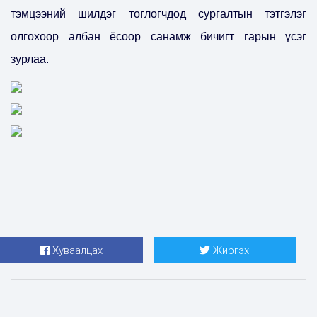
тэмцээний шилдэг тоглогчдод сургалтын тэтгэлэг
олгохоор албан ёсоор санамж бичигт гарын үсэг
зурлаа.
Хуваалцах
Жиргэх