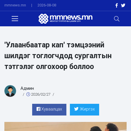
mmnews.mn
|
2026-08-08
'Улаанбаатар кап' тэмцээний
шилдэг тоглогчдод сургалтын
тэтгэлэг олгохоор боллоо
Админ
/
2026/02/27
/
Хуваалцах
Жиргэх