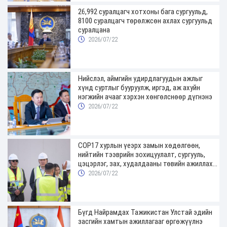
26,992 суралцагч хотхоны бага сургуульд,
8100 суралцагч төрөлжсөн ахлах сургуульд
суралцана
2026/07/22
Нийслэл, аймгийн удирдлагуудын ажлыг
хүнд суртлыг бууруулж, иргэд, аж ахуйн
нэгжийн ачааг хэрхэн хөнгөлснөөр дүгнэнэ
2026/07/22
COP17 хурлын үеэрх замын хөдөлгөөн,
нийтийн тээврийн зохицуулалт, сургууль,
цэцэрлэг, зах, худалдааны төвийн ажиллах
хуваарийг гаргаж, иргэдэд мэдээлэхийг
2026/07/22
үүрэг болголоо
Бүгд Найрамдах Тажикистан Улстай эдийн
засгийн хамтын ажиллагааг өргөжүүлнэ