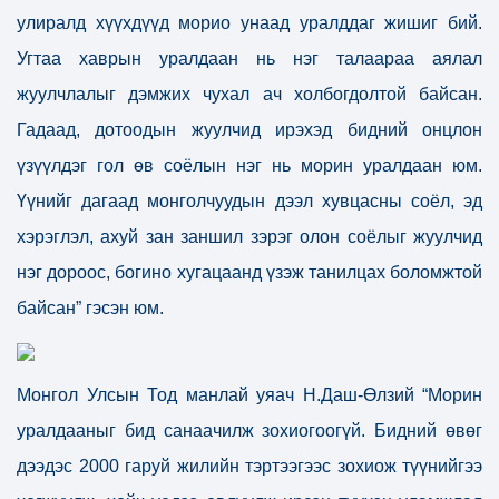
улиралд хүүхдүүд морио унаад уралддаг жишиг бий.
Угтаа хаврын уралдаан нь нэг талаараа аялал
жуулчлалыг дэмжих чухал ач холбогдолтой байсан.
Гадаад, дотоодын жуулчид ирэхэд бидний онцлон
үзүүлдэг гол өв соёлын нэг нь морин уралдаан юм.
Үүнийг дагаад монголчуудын дээл хувцасны соёл, эд
хэрэглэл, ахуй зан заншил зэрэг олон соёлыг жуулчид
нэг дороос, богино хугацаанд үзэж танилцах боломжтой
байсан” гэсэн юм.
Монгол Улсын Тод манлай уяач Н.Даш-Өлзий “Морин
уралдааныг бид санаачилж зохиогоогүй. Бидний өвөг
дээдэс 2000 гаруй жилийн тэртээгээс зохиож түүнийгээ