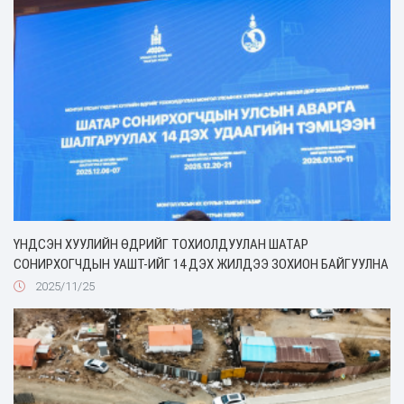
ҮНДСЭН ХУУЛИЙН ӨДРИЙГ ТОХИОЛДУУЛАН ШАТАР
СОНИРХОГЧДЫН УАШТ-ИЙГ 14 ДЭХ ЖИЛДЭЭ ЗОХИОН БАЙГУУЛНА
2025/11/25