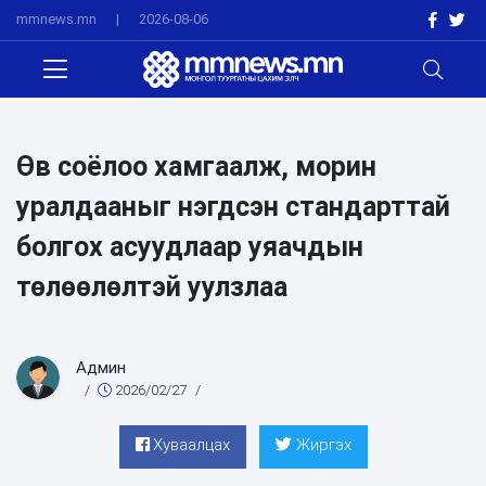
mmnews.mn
|
2026-08-06
Өв соёлоо хамгаалж, морин
уралдааныг нэгдсэн стандарттай
болгох асуудлаар уяачдын
төлөөлөлтэй уулзлаа
Админ
/
2026/02/27
/
Хуваалцах
Жиргэх