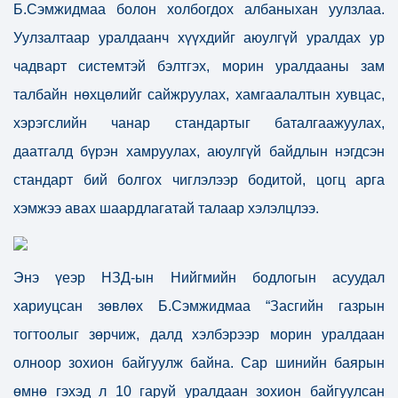
Б.Сэмжидмаа болон холбогдох албаныхан уулзлаа.
Уулзалтаар уралдаанч хүүхдийг аюулгүй уралдах ур
чадварт системтэй бэлтгэх, морин уралдааны зам
талбайн нөхцөлийг сайжруулах, хамгаалалтын хувцас,
хэрэгслийн чанар стандартыг баталгаажуулах,
даатгалд бүрэн хамруулах, аюулгүй байдлын нэгдсэн
стандарт бий болгох чиглэлээр бодитой, цогц арга
хэмжээ авах шаардлагатай талаар хэлэлцлээ.
Энэ үеэр НЗД-ын Нийгмийн бодлогын асуудал
хариуцсан зөвлөх Б.Сэмжидмаа “Засгийн газрын
тогтоолыг зөрчиж, далд хэлбэрээр морин уралдаан
олноор зохион байгуулж байна. Сар шинийн баярын
өмнө гэхэд л 10 гаруй уралдаан зохион байгуулсан