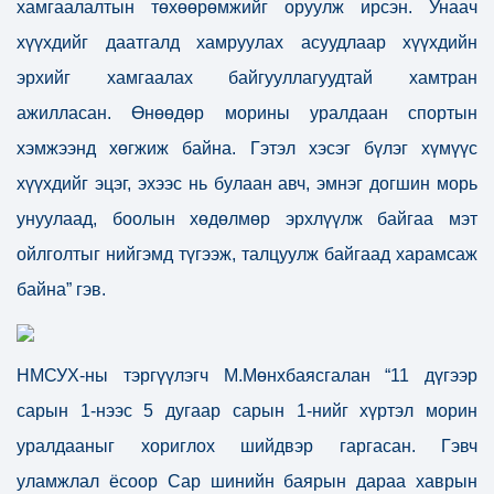
хамгаалалтын төхөөрөмжийг оруулж ирсэн. Унаач
хүүхдийг даатгалд хамруулах асуудлаар хүүхдийн
эрхийг хамгаалах байгууллагуудтай хамтран
ажилласан. Өнөөдөр морины уралдаан спортын
хэмжээнд хөгжиж байна. Гэтэл хэсэг бүлэг хүмүүс
хүүхдийг эцэг, эхээс нь булаан авч, эмнэг догшин морь
унуулаад, боолын хөдөлмөр эрхлүүлж байгаа мэт
ойлголтыг нийгэмд түгээж, талцуулж байгаад харамсаж
байна” гэв.
НМСУХ-ны тэргүүлэгч М.Мөнхбаясгалан “11 дүгээр
сарын 1-нээс 5 дугаар сарын 1-нийг хүртэл морин
уралдааныг хориглох шийдвэр гаргасан. Гэвч
уламжлал ёсоор Сар шинийн баярын дараа хаврын