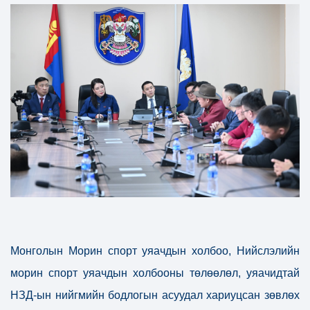
Монголын Морин спорт уяачдын холбоо, Нийслэлийн
морин спорт уяачдын холбооны төлөөлөл, уяачидтай
НЗД-ын нийгмийн бодлогын асуудал хариуцсан зөвлөх