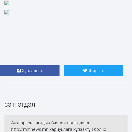
Хуваалцах
Жиргэх
СЭТГЭГДЭЛ
Анхаар! Уншигчдын бичсэн сэтгэгдэлд
http://mmnews.mn хариуцлага хүлээхгүй болно.