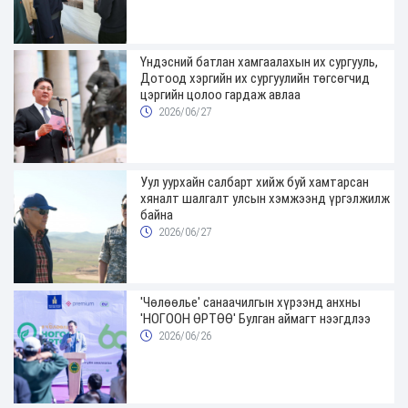
Үндэсний батлан хамгаалахын их сургууль,
Дотоод хэргийн их сургуулийн төгсөгчид
цэргийн цолоо гардаж авлаа
2026/06/27
Уул уурхайн салбарт хийж буй хамтарсан
хяналт шалгалт улсын хэмжээнд үргэлжилж
байна
2026/06/27
'Чөлөөлье' санаачилгын хүрээнд анхны
'НОГООН ӨРТӨӨ' Булган аймагт нээгдлээ
2026/06/26