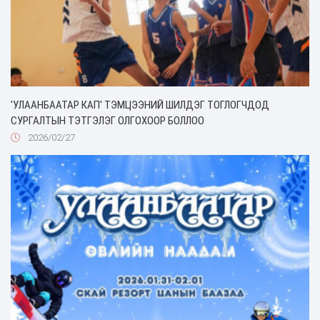
'УЛААНБААТАР КАП' ТЭМЦЭЭНИЙ ШИЛДЭГ ТОГЛОГЧДОД
СУРГАЛТЫН ТЭТГЭЛЭГ ОЛГОХООР БОЛЛОО
2026/02/27