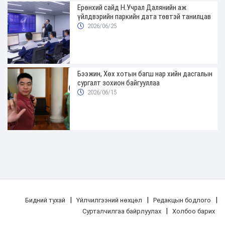
Ерөнхий сайд Н.Учрал Далянийн аж
үйлдвэрийн паркийн дата төвтэй танилцав
2026/06/25
Бээжин, Хөх хотын багш нар хийн дасгалын
сургалт зохион байгууллаа
2026/06/15
|
|
|
Бидний тухай
Үйлчилгээний нөхцөл
Редакцын бодлого
|
Сурталчилгаа байрлуулах
Холбоо барих