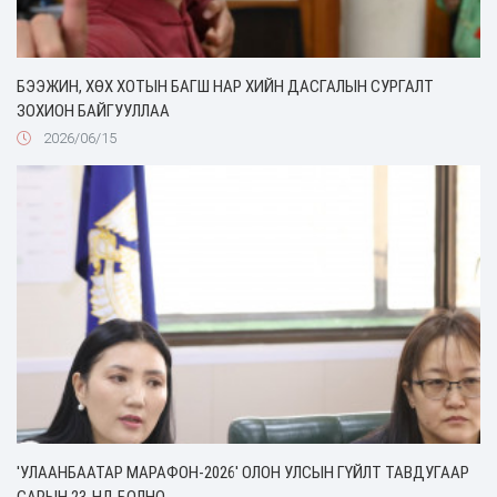
БЭЭЖИН, ХӨХ ХОТЫН БАГШ НАР ХИЙН ДАСГАЛЫН СУРГАЛТ
ЗОХИОН БАЙГУУЛЛАА
2026/06/15
'УЛААНБААТАР МАРАФОН-2026' ОЛОН УЛСЫН ГҮЙЛТ ТАВДУГААР
САРЫН 23-НД БОЛНО