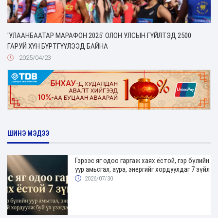
'УЛААНБААТАР МАРАФОН 2025' ОЛОН УЛСЫН ГҮЙЛТЭД 2500
ГАРУЙ ХҮН БҮРТГҮҮЛЭЭД БАЙНА
2025/04/23
ШИНЭ МЭДЭЭ
Гэрээс яг одоо гаргаж хаях ёстой, гэр бүлийн
уур амьсгал, аура, энергийг хордуулдаг 7 зүйл
2026/07/30