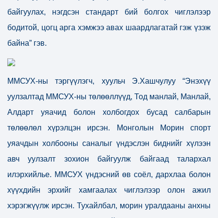
байгуулах, нэгдсэн стандарт бий болгох чиглэлээр
бодитой, цогц арга хэмжээ авах шаардлагатай гэж үзэж
байна” гэв.
ММСУХ-ны тэргүүлэгч, хуульч Э.Хашчулуу “Энэхүү
уулзалтад ММСУХ-ны төлөөллүүд, Тод манлай, Манлай,
Алдарт уяачид болон холбогдох бусад салбарын
төлөөлөл хүрэлцэн ирсэн. Монголын Морин спорт
уяачдын холбооны саналыг үндэслэн биднийг хүлээн
авч уулзалт зохион байгуулж байгаад талархал
илэрхийлье. ММСУХ үндэсний өв соёл, дархлаа болон
хүүхдийн эрхийг хамгаалах чиглэлээр олон ажил
хэрэгжүүлж ирсэн. Тухайлбал, морин уралдааны анхны