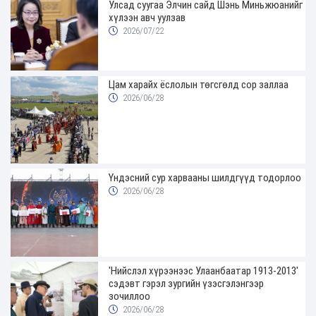
Улсад суугаа Элчин сайд Шэнь Миньжюанийг
хүлээн авч уулзав
2026/07/22
Цам харайх ёслолын төгсгөлд сор заллаа
2026/06/28
Үндэсний сур харвааны шилдгүүд тодорлоо
2026/06/28
'Нийслэл хүрээнээс Улаанбаатар 1913-2013'
сэдэвт гэрэл зургийн үзэсгэлэнгээр
зочиллоо
2026/06/28