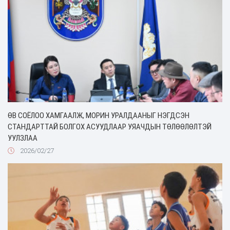
ӨВ СОЁЛОО ХАМГААЛЖ, МОРИН УРАЛДААНЫГ НЭГДСЭН
СТАНДАРТТАЙ БОЛГОХ АСУУДЛААР УЯАЧДЫН ТӨЛӨӨЛӨЛТЭЙ
УУЛЗЛАА
2026/02/27