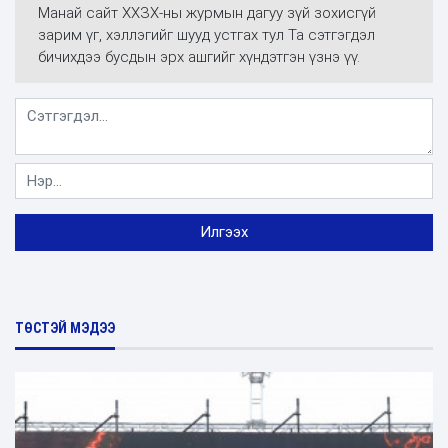
Манай сайт ХХЗХ-ны журмын дагуу зүй зохисгүй
зарим үг, хэллэгийг шууд устгах тул Та сэтгэгдэл
бичихдээ бусдын эрх ашгийг хүндэтгэн үзнэ үү.
ТӨСТЭЙ МЭДЭЭ