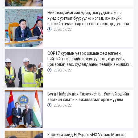
Нийслэл, аймгийн удирдлагуудын ажлыг
хүнд суртлыг бууруулж, иргэд, аж ахуйн
нэгжийн ачааг хэрхэн хөнгөлснөөр дүгнэнэ
2026/07/22
COP17 хурлын үеэрх замын хөдөлгөөн,
нийтийн тээврийн зохицуулалт, сургууль,
цэцэрлэг, зах, худалдааны төвийн ажиллах
хуваарийг гаргаж, иргэдэд мэдээлэхийг
2026/07/22
үүрэг болголоо
Бүгд Найрамдах Тажикистан Улстай эдийн
засгийн хамтын ажиллагааг өргөжүүлнэ
2026/07/22
Ерөнхий сайд Н.Учрал БНХАУ-аас Монгол