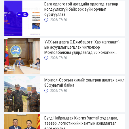
Бага орлоготой иргэдийн орлогод татвар
ногдуулахгүй байх эрх зүйн орчныг
бүрдүүллээ
2026/07/30
УИХ-ын дарга С.Бямбацогт 'Хар жагсаалт'-
ын асуудлыг цэгцлэх чиглэлээр
Монголбанкны удирдлагад 30 хоногийн
хугацаатай үүрэг өглөө
2026/07/30
Монгол-Оросын хилийг хамтран шалгах ажил
85 хувьтай байна
2026/07/30
Бүгд Найрамдах Киргиз Улстай худалдаа,
тээвэр, логистикийн хамтын ажиллагааг
өргөжүүлнэ