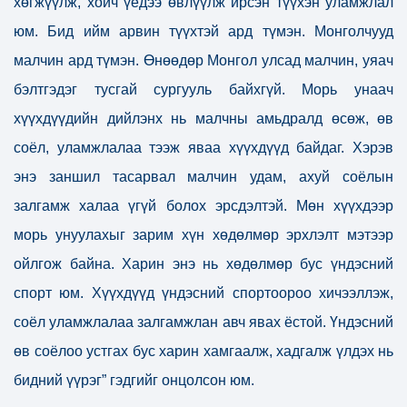
хөгжүүлж, хойч үедээ өвлүүлж ирсэн түүхэн уламжлал
юм. Бид ийм арвин түүхтэй ард түмэн. Монголчууд
малчин ард түмэн. Өнөөдөр Монгол улсад малчин, уяач
бэлтгэдэг тусгай сургууль байхгүй. Морь унаач
хүүхдүүдийн дийлэнх нь малчны амьдралд өсөж, өв
соёл, уламжлалаа тээж яваа хүүхдүүд байдаг. Хэрэв
энэ заншил тасарвал малчин удам, ахуй соёлын
залгамж халаа үгүй болох эрсдэлтэй. Мөн хүүхдээр
морь унуулахыг зарим хүн хөдөлмөр эрхлэлт мэтээр
ойлгож байна. Харин энэ нь хөдөлмөр бус үндэсний
спорт юм. Хүүхдүүд үндэсний спортоороо хичээллэж,
соёл уламжлалаа залгамжлан авч явах ёстой. Үндэсний
өв соёлоо устгах бус харин хамгаалж, хадгалж үлдэх нь
бидний үүрэг” гэдгийг онцолсон юм.