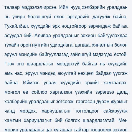
талаар мэдээлэл ирсэн. Ийм нууц хэлбэрийн уралдаан
нь учирч болзошгүй олон эрсдэлийг дагуулж байна.
Тухайлбал, хүүхдийн эрх ноцтойгоор зөрчигдөж байгаа
асуудал бий. Аливаа уралдааныг зохион байгуулахдаа
тухайн орон нутгийн удирдлага, цагдаа, хяналтын болон
эрүүл мэндийн байгууллагад зайлшгүй мэдэгдэх ёстой.
Гэвч энэ шаардлагыг мөрдөхгүй байгаа нь хүүхдийн
амь нас, эрүүл мэндэд аюултай нөхцөл байдал үүсгэж
байна. Иймээс унаач хүүхдийн эрхийг хамгаалах,
монгол өв соёлоо харгалзан үзэхийн зэрэгцээ далд
хэлбэрийн уралдааныг зогсоож, гаргасан дүрэм журмыг
чанд мөрдөх, хариуцлагын тогтолцоог сайжруулж
хамтын хариуцлагыг бий болгох шаардлагатай. Мөн
морин уралдааны цаг хугацааг сайтар тооцоолж зохион