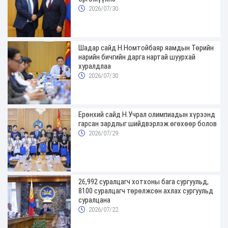
2026/07/30
Шадар сайд Н.Номтойбаяр яамдын Төрийн
нарийн бичгийн дарга нартай шуурхай
хуралдлаа
2026/07/30
Ерөнхий сайд Н.Учрал олимпиадын хүрээнд
гарсан зардлыг шийдвэрлэж өгөхөөр болов
2026/07/29
26,992 суралцагч хотхоны бага сургуульд,
8100 суралцагч төрөлжсөн ахлах сургуульд
суралцана
2026/07/22