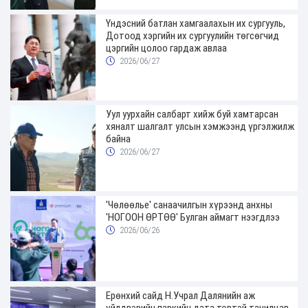
Үндэсний батлан хамгаалахын их сургууль,
Дотоод хэргийн их сургуулийн төгсөгчид
цэргийн цолоо гардаж авлаа
2026/06/27
Уул уурхайн салбарт хийж буй хамтарсан
хяналт шалгалт улсын хэмжээнд үргэлжилж
байна
2026/06/27
'Чөлөөлье' санаачилгын хүрээнд анхны
'НОГООН ӨРТӨӨ' Булган аймагт нээгдлээ
2026/06/26
Ерөнхий сайд Н.Учрал Далянийн аж
үйлдвэрийн паркийн дата төвтэй танилцав