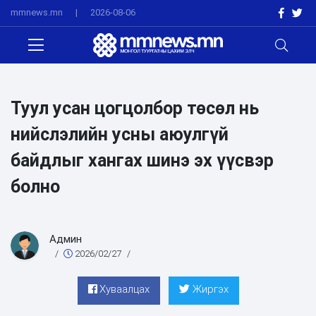
mmnews.mn
|
2026-08-06
Туул усан цогцолбор төсөл нь
нийслэлийн усны аюулгүй
байдлыг хангах шинэ эх үүсвэр
болно
Админ
/
2026/02/27
/
Хуваалцах
Жиргэх