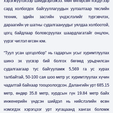
хэрэгжүүлэхээр шийдвэрлэжээ. Мөн өнгөрсөн нэгдүгээр
сард холбогдох байгууллагуудын уулзалтаар төслийн
техник, эдийн засгийн үндэслэлийг түргэвчлэх,
дараагийн үе шатны судалгаануудыг уялдаа холбоотой,
цогц байдлаар боловсруулах шаардлагатайг онцлон,
үүрэг чиглэл өгсөн юм.
“Туул усан цогцолбор” нь гадаргын усыг хуримтлуулах
шинэ эх үүсвэр бий болгох бөгөөд урьдчилсан
судалгаагаар тус байгууламж 5,569 га ус хурах
талбайтай, 50-100 сая шоо метр ус хуримтлуулах хүчин
чадалтай байхаар тооцоологдсон. Далангийн урт 685.15
метр, өндөр 35.8 метр, хурдсын гүн 19.84 метр байх
инженерийн үндсэн шийдэл нь нийслэлийн өсөн
нэмэгдэх хэрэгцээг урт хугацаанд хангах боломж