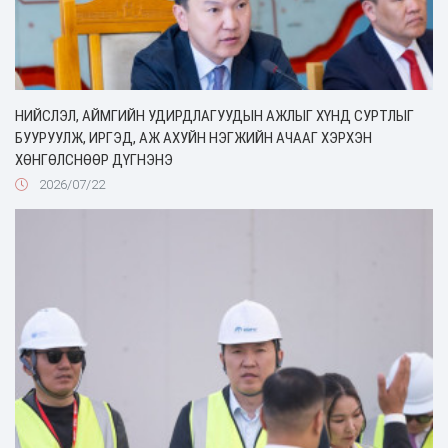
НИЙСЛЭЛ, АЙМГИЙН УДИРДЛАГУУДЫН АЖЛЫГ ХҮНД СУРТЛЫГ
БУУРУУЛЖ, ИРГЭД, АЖ АХУЙН НЭГЖИЙН АЧААГ ХЭРХЭН
ХӨНГӨЛСНӨӨР ДҮГНЭНЭ
2026/07/22