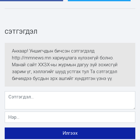
СЭТГЭГДЭЛ
Анхаар! Уншигчдын бичсэн сэтгэгдэлд
http://mmnews.mn хариуцлага хүлээхгүй болно.
Манай сайт ХХЗХ-ны журмын дагуу зүй зохисгүй
зарим үг, хэллэгийг шууд устгах тул Та сэтгэгдэл
бичихдээ бусдын эрх ашгийг хүндэтгэн үзнэ үү.