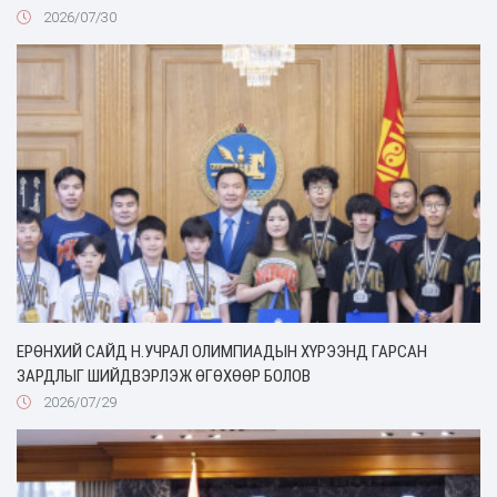
2026/07/30
ЕРӨНХИЙ САЙД Н.УЧРАЛ ОЛИМПИАДЫН ХҮРЭЭНД ГАРСАН
ЗАРДЛЫГ ШИЙДВЭРЛЭЖ ӨГӨХӨӨР БОЛОВ
2026/07/29