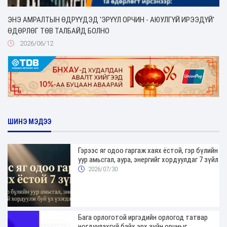
ЭНЭ АМРАЛТЫН ӨДРҮҮДЭД 'ЭРҮҮЛ ОРЧИН - АЮУЛГҮЙ ИРЭЭДҮЙ'
ӨДӨРЛӨГ ТӨВ ТАЛБАЙД БОЛНО
2026/06/12
ШИНЭ МЭДЭЭ
Гэрээс яг одоо гаргаж хаях ёстой, гэр бүлийн
уур амьсгал, аура, энергийг хордуулдаг 7 зүйл
2026/07/30
Бага орлоготой иргэдийн орлогод татвар
ногдуулахгүй байх эрх зүйн орчныг