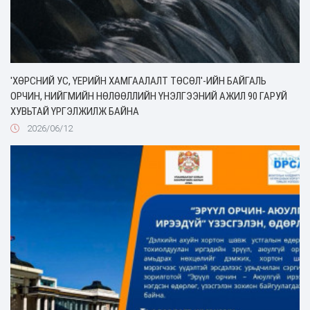
'ХӨРСНИЙ УС, ҮЕРИЙН ХАМГААЛАЛТ ТӨСӨЛ'-ИЙН БАЙГАЛЬ
ОРЧИН, НИЙГМИЙН НӨЛӨӨЛЛИЙН ҮНЭЛГЭЭНИЙ АЖИЛ 90 ГАРУЙ
ХУВЬТАЙ ҮРГЭЛЖИЛЖ БАЙНА
2026/06/12