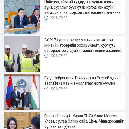
Нийслэл, аймгийн удирдлагуудын ажлыг
хүнд суртлыг бууруулж, иргэд, аж ахуйн
нэгжийн ачааг хэрхэн хөнгөлснөөр дүгнэнэ
2026/07/22
COP17 хурлын үеэрх замын хөдөлгөөн,
нийтийн тээврийн зохицуулалт, сургууль,
цэцэрлэг, зах, худалдааны төвийн ажиллах
хуваарийг гаргаж, иргэдэд мэдээлэхийг
2026/07/22
үүрэг болголоо
Бүгд Найрамдах Тажикистан Улстай эдийн
засгийн хамтын ажиллагааг өргөжүүлнэ
2026/07/22
Ерөнхий сайд Н.Учрал БНХАУ-аас Монгол
Улсад суугаа Элчин сайд Шэнь Миньжюанийг
хүлээн авч уулзав