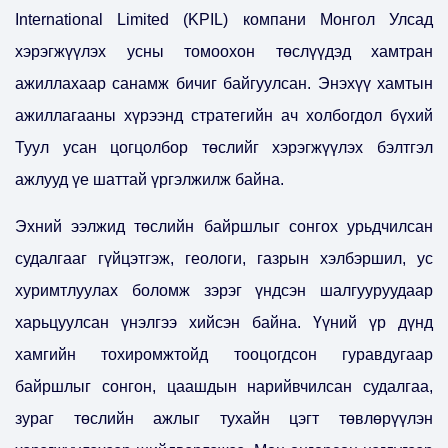
International Limited (KPIL) компани Монгол Улсад
хэрэгжүүлэх усны томоохон төслүүдэд хамтран
ажиллахаар санамж бичиг байгуулсан. Энэхүү хамтын
ажиллагааны хүрээнд стратегийн ач холбогдол бүхий
Туул усан цогцолбор төслийг хэрэгжүүлэх бэлтгэл
ажлууд үе шаттай үргэлжилж байна.
Эхний ээлжид төслийн байршлыг сонгох урьдчилсан
судалгааг гүйцэтгэж, геологи, газрын хэлбэршил, ус
хуримтлуулах боломж зэрэг үндсэн шалгууруудаар
харьцуулсан үнэлгээ хийсэн байна. Үүний үр дүнд
хамгийн тохиромжтойд тооцогдсон гуравдугаар
байршлыг сонгон, цаашдын нарийвчилсан судалгаа,
зураг төслийн ажлыг тухайн цэгт төвлөрүүлэн