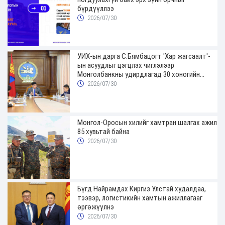
бүрдүүллээ
2026/07/30
УИХ-ын дарга С.Бямбацогт 'Хар жагсаалт'-
ын асуудлыг цэгцлэх чиглэлээр
Монголбанкны удирдлагад 30 хоногийн
хугацаатай үүрэг өглөө
2026/07/30
Монгол-Оросын хилийг хамтран шалгах ажил
85 хувьтай байна
2026/07/30
Бүгд Найрамдах Киргиз Улстай худалдаа,
тээвэр, логистикийн хамтын ажиллагааг
өргөжүүлнэ
2026/07/30