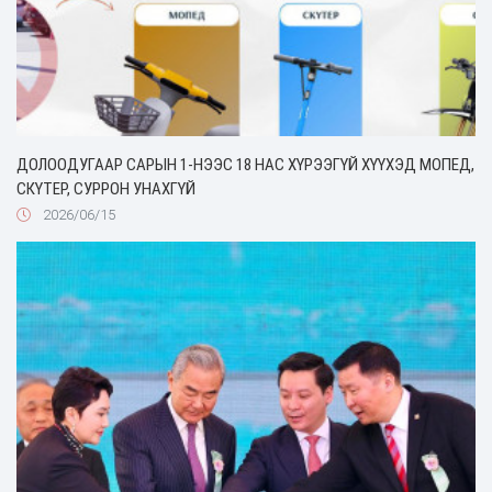
ДОЛООДУГААР САРЫН 1-НЭЭС 18 НАС ХҮРЭЭГҮЙ ХҮҮХЭД МОПЕД,
СКҮТЕР, СУРРОН УНАХГҮЙ
2026/06/15