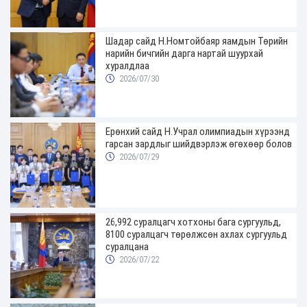
Шадар сайд Н.Номтойбаяр яамдын Төрийн
нарийн бичгийн дарга нартай шуурхай
хуралдлаа
2026/07/30
Ерөнхий сайд Н.Учрал олимпиадын хүрээнд
гарсан зардлыг шийдвэрлэж өгөхөөр болов
2026/07/29
26,992 суралцагч хотхоны бага сургуульд,
8100 суралцагч төрөлжсөн ахлах сургуульд
суралцана
2026/07/22