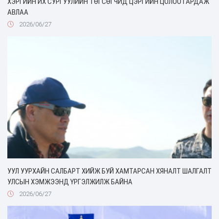
ХЭРГИЙН ИХ СУРГУУЛИЙН ТӨГСӨГЧИД ЦЭРГИЙН ЦОЛОО ГАРДАЖ
АВЛАА
2026/06/27
УУЛ УУРХАЙН САЛБАРТ ХИЙЖ БУЙ ХАМТАРСАН ХЯНАЛТ ШАЛГАЛТ
УЛСЫН ХЭМЖЭЭНД ҮРГЭЛЖИЛЖ БАЙНА
2026/06/27