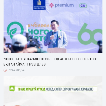
'ЧӨЛӨӨЛЬЕ' САНААЧИЛГЫН ХҮРЭЭНД АНХНЫ 'НОГООН ӨРТӨӨ'
БУЛГАН АЙМАГТ НЭЭГДЛЭЭ
2026/06/26