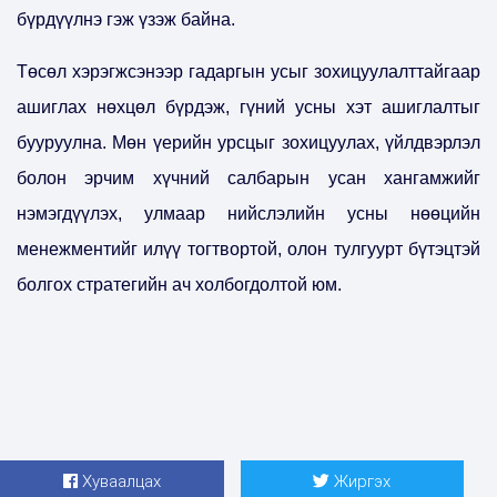
бүрдүүлнэ гэж үзэж байна.
Төсөл хэрэгжсэнээр гадаргын усыг зохицуулалттайгаар
ашиглах нөхцөл бүрдэж, гүний усны хэт ашиглалтыг
бууруулна. Мөн үерийн урсцыг зохицуулах, үйлдвэрлэл
болон эрчим хүчний салбарын усан хангамжийг
нэмэгдүүлэх, улмаар нийслэлийн усны нөөцийн
менежментийг илүү тогтвортой, олон тулгуурт бүтэцтэй
болгох стратегийн ач холбогдолтой юм.
Хуваалцах
Жиргэх