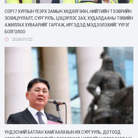
COP17 ХУРЛЫН ҮЕЭРХ ЗАМЫН ХӨДӨЛГӨӨН, НИЙТИЙН ТЭЭВРИЙН
ЗОХИЦУУЛАЛТ, СУРГУУЛЬ, ЦЭЦЭРЛЭГ, ЗАХ, ХУДАЛДААНЫ ТӨВИЙН
АЖИЛЛАХ ХУВААРИЙГ ГАРГАЖ, ИРГЭДЭД МЭДЭЭЛЭХИЙГ ҮҮРЭГ
БОЛГОЛОО
2026/07/22
ҮНДЭСНИЙ БАТЛАН ХАМГААЛАХЫН ИХ СУРГУУЛЬ, ДОТООД