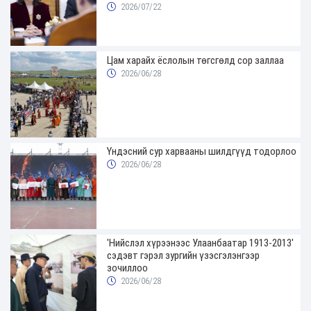
2026/07/22
Цам харайх ёслолын төгсгөлд сор заллаа
2026/06/28
Үндэсний сур харвааны шилдгүүд тодорлоо
2026/06/28
'Нийслэл хүрээнээс Улаанбаатар 1913-2013'
сэдэвт гэрэл зургийн үзэсгэлэнгээр
зочиллоо
2026/06/28