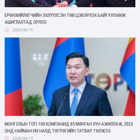
ЕРӨНХИЙЛӨГЧИЙН ЭХЛҮҮЛСЭН ТӨВ ЦЭВЭРЛЭХ БАЙГУУЛАМЖ
АШИГЛАЛТАД ОРЛОО
2026/06/15
МОНГОЛЫН ТОП-100 КОМПАНИД 85 МЯНГАН ХҮН АЖИЛЛАЖ, 2025
ОНД НАЙМАН ИХ НАЯД ТӨГРӨГИЙН ТАТВАР ТӨЛЖЭЭ
2026/06/15