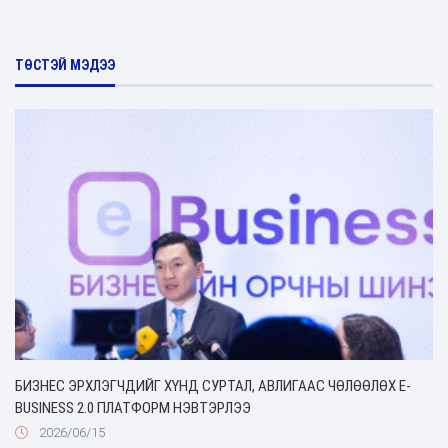
ТӨСТЭЙ МЭДЭЭ
БИЗНЕС ЭРХЛЭГЧДИЙГ ХҮНД СУРТАЛ, АВЛИГААС ЧӨЛӨӨЛӨХ Е-
BUSINESS 2.0 ПЛАТФОРМ НЭВТЭРЛЭЭ
2026/06/15