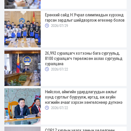
Ерөнхий сайд Н.Учрал олимпиадын хүрээнд
гарсан зардлыг шийдвэрлэж өгөхөөр болов
2026/07/29
26,992 суралцагч хотхоны бага сургуульд,
8100 суралцагч төрөлжсөн ахлах сургуульд
суралцана
2026/07/22
Нийслэл, аймгийн удирдлагуудын ажлыг
хүнд суртлыг бууруулж, иргэд, аж ахуйн
нэгжийн ачааг хэрхэн хөнгөлснөөр дүгнэнэ
2026/07/22
COP17 хурлын үеэрх замын хөдөлгөөн,