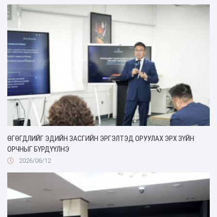
ӨГӨГДЛИЙГ ЭДИЙН ЗАСГИЙН ЭРГЭЛТЭД ОРУУЛАХ ЭРХ ЗҮЙН
ОРЧНЫГ БҮРДҮҮЛНЭ
2026/06/12