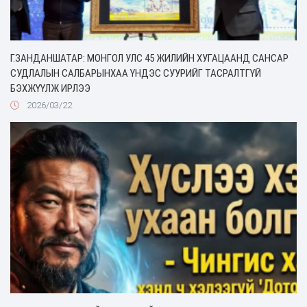
Г.ЗАНДАНШАТАР: МОНГОЛ УЛС 45 ЖИЛИЙН ХУГАЦААНД САНСАР
СУДЛАЛЫН САЛБАРЫНХАА ҮНДЭС СУУРИЙГ ТАСРАЛТГҮЙ
БЭХЖҮҮЛЖ ИРЛЭЭ
2026/03/22