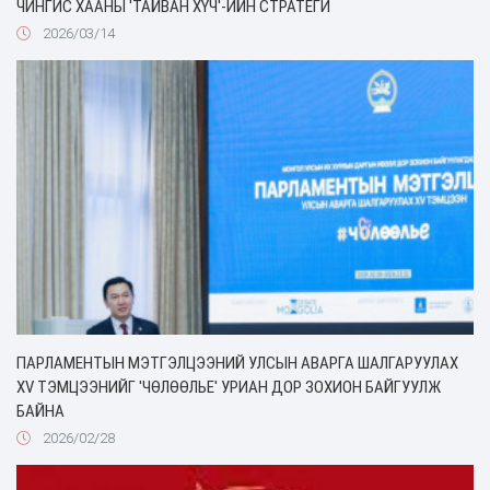
ЧИНГИС ХААНЫ 'ТАЙВАН ХҮЧ'-ИЙН СТРАТЕГИ
2026/03/14
ПАРЛАМЕНТЫН МЭТГЭЛЦЭЭНИЙ УЛСЫН АВАРГА ШАЛГАРУУЛАХ
XV ТЭМЦЭЭНИЙГ 'ЧӨЛӨӨЛЬЕ' УРИАН ДОР ЗОХИОН БАЙГУУЛЖ
БАЙНА
2026/02/28