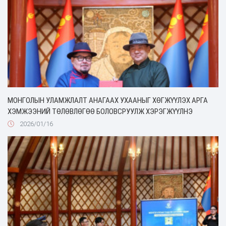
МОНГОЛЫН УЛАМЖЛАЛТ АНАГААХ УХААНЫГ ХӨГЖҮҮЛЭХ АРГА
ХЭМЖЭЭНИЙ ТӨЛӨВЛӨГӨӨ БОЛОВСРУУЛЖ ХЭРЭГЖҮҮЛНЭ
2026/01/16