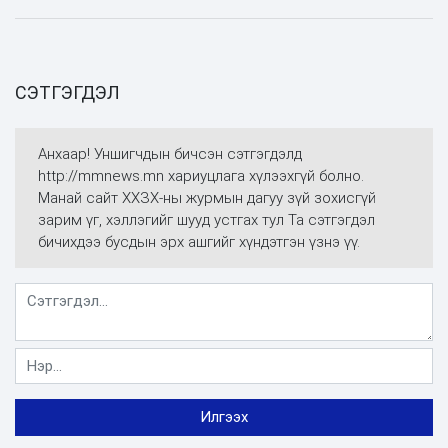
СЭТГЭГДЭЛ
Анхаар! Уншигчдын бичсэн сэтгэгдэлд
http://mmnews.mn хариуцлага хүлээхгүй болно.
Манай сайт ХХЗХ-ны журмын дагуу зүй зохисгүй
зарим үг, хэллэгийг шууд устгах тул Та сэтгэгдэл
бичихдээ бусдын эрх ашгийг хүндэтгэн үзнэ үү.