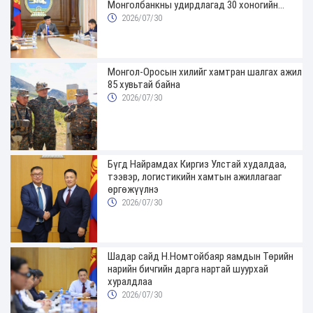
Монголбанкны удирдлагад 30 хоногийн
хугацаатай үүрэг өглөө
2026/07/30
Монгол-Оросын хилийг хамтран шалгах ажил
85 хувьтай байна
2026/07/30
Бүгд Найрамдах Киргиз Улстай худалдаа,
тээвэр, логистикийн хамтын ажиллагааг
өргөжүүлнэ
2026/07/30
Шадар сайд Н.Номтойбаяр яамдын Төрийн
нарийн бичгийн дарга нартай шуурхай
хуралдлаа
2026/07/30