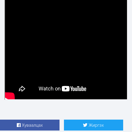
Хуваалцах
Жиргэх