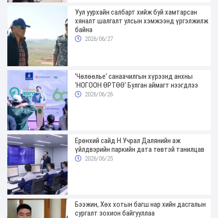
Уул уурхайн салбарт хийж буй хамтарсан
хяналт шалгалт улсын хэмжээнд үргэлжилж
байна
2026/06/27
'Чөлөөлье' санаачилгын хүрээнд анхны
'НОГООН ӨРТӨӨ' Булган аймагт нээгдлээ
2026/06/26
Ерөнхий сайд Н.Учрал Далянийн аж
үйлдвэрийн паркийн дата төвтэй танилцав
2026/06/25
Бээжин, Хөх хотын багш нар хийн дасгалын
сургалт зохион байгууллаа