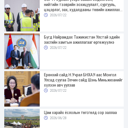
нийтийн тээврийн зохицуулалт, сургууль,
цэцэрлэг, зах, худалдааны төвийн ажиллах
хуваарийг гаргаж, иргэдэд мэдээлэхийг
2026/07/22
үүрэг болголоо
Бүгд Найрамдах Тажикистан Улстай эдийн
засгийн хамтын ажиллагааг өргөжүүлнэ
2026/07/22
Ерөнхий сайд Н.Учрал БНХАУ-аас Монгол
Улсад суугаа Элчин сайд Шэнь Миньжюанийг
хүлээн авч уулзав
2026/07/22
Цам харайх ёслолын төгсгөлд сор заллаа
2026/06/28