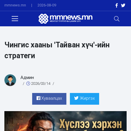
mmnews.mn
|
2026-08-09
Чингис хааны 'Тайван хүч'-ийн
стратеги
Админ
/
2026/03/14
/
Хуваалцах
Жиргэх