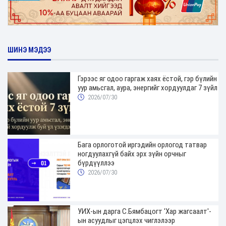
ШИНЭ МЭДЭЭ
Гэрээс яг одоо гаргаж хаях ёстой, гэр бүлийн
уур амьсгал, аура, энергийг хордуулдаг 7 зүйл
2026/07/30
Бага орлоготой иргэдийн орлогод татвар
ногдуулахгүй байх эрх зүйн орчныг
бүрдүүллээ
2026/07/30
УИХ-ын дарга С.Бямбацогт 'Хар жагсаалт'-
ын асуудлыг цэгцлэх чиглэлээр