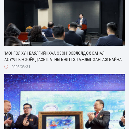
'МОНГОЛ ХҮН БАЯЛГИЙНХАА ЭЗЭН' ЗӨВЛӨЛДӨХ САНАЛ
АСУУЛГЫН ХОЁР ДАХЬ ШАТНЫ БЭЛТГЭЛ АЖЛЫГ ХАНГАЖ БАЙНА
2026/03/31