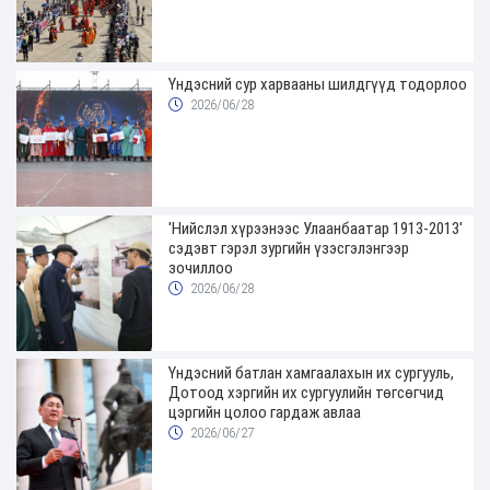
Үндэсний сур харвааны шилдгүүд тодорлоо
2026/06/28
'Нийслэл хүрээнээс Улаанбаатар 1913-2013'
сэдэвт гэрэл зургийн үзэсгэлэнгээр
зочиллоо
2026/06/28
Үндэсний батлан хамгаалахын их сургууль,
Дотоод хэргийн их сургуулийн төгсөгчид
цэргийн цолоо гардаж авлаа
2026/06/27