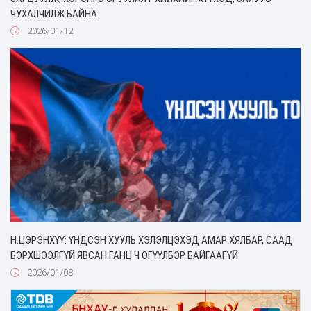
ЧУХАЛЧИЛЖ БАЙНА
2026/01/12
Н.ЦЭРЭНХҮҮ: ҮНДСЭН ХУУЛЬ ХЭЛЭЛЦЭХЭД АМАР ХЯЛБАР, СААД
БЭРХШЭЭЛГҮЙ ЯВСАН ГАНЦ Ч ӨГҮҮЛБЭР БАЙГААГҮЙ
2026/01/08