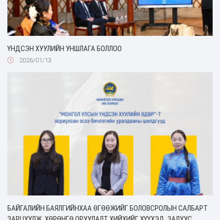
ҮНДСЭН ХУУЛИЙН УНШЛАГА БОЛЛОО
2026/01/13
БАЙГАЛИЙН БАЯЛГИЙНХАА ӨГӨӨЖИЙГ БОЛОВСРОЛЫН САЛБАРТ
ЗАРЦУУЛЖ, ХӨРӨНГӨ ОРУУЛАЛТ ХИЙХИЙГ ХҮҮХЭД, ЗАЛУУС