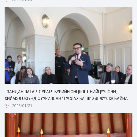
Г.ЗАНДАНШАТАР: СУРАГЧ БҮРИЙН ОНЦЛОГТ НИЙЦҮҮЛСЭН,
ХИЙМЭЛ ОЮУНД СУУРИЛСАН 'ТУСЛАХ БАГШ' ХӨГЖҮҮЛЖ БАЙНА
2026/01/21