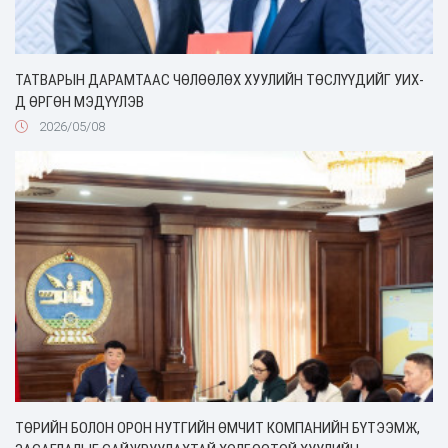
ТАТВАРЫН ДАРАМТААС ЧӨЛӨӨЛӨХ ХУУЛИЙН ТӨСЛҮҮДИЙГ УИХ-
Д ӨРГӨН МЭДҮҮЛЭВ
2026/05/08
ТӨРИЙН БОЛОН ОРОН НУТГИЙН ӨМЧИТ КОМПАНИЙН БҮТЭЭМЖ,