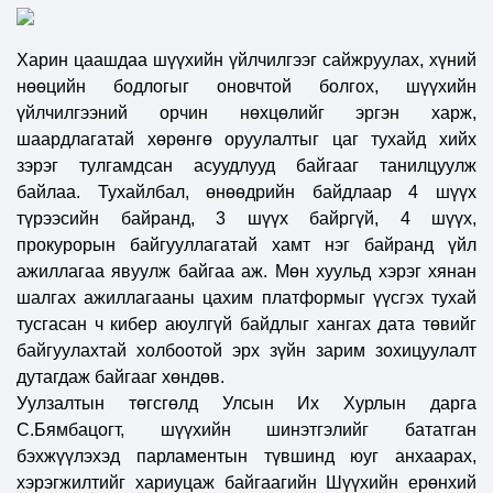
Харин цаашдаа шүүхийн үйлчилгээг сайжруулах, хүний
нөөцийн бодлогыг оновчтой болгох, шүүхийн
үйлчилгээний орчин нөхцөлийг эргэн харж,
шаардлагатай хөрөнгө оруулалтыг цаг тухайд хийх
зэрэг тулгамдсан асуудлууд байгааг танилцуулж
байлаа. Тухайлбал, өнөөдрийн байдлаар
4 ш
үүх
түрээсийн байранд,
3 ш
үүх байргүй, 4
ш
үүх,
прокурорын байгууллагатай хамт нэг байранд үйл
ажиллагаа явуулж байгаа аж.
Мөн хуульд хэрэг хянан
шалгах ажиллагааны цахим платформыг үүсгэх тухай
тусгасан ч кибер аюулгүй байдлыг хангах дата төвийг
байгуулахтай холбоотой эрх зүйн зарим зохицуулалт
дутагдаж байгааг хөндөв.
Уулзалтын төгсгөлд Улсын Их Хурлын дарга
С.Бямбацогт, шүүхийн шинэтгэлийг бататган
бэхжүүлэхэд парламентын түвшинд юуг анхаарах,
хэрэгжилтийг хариуцаж байгаагийн Шүүхийн ерөнхий