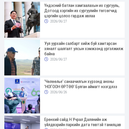
Үндэсний батлан хамгаалахын их сургууль,
Дотоод хэргийн их сургуулийн төгсөгчид
цэргийн цолоо гардаж авлаа
2026/06/27
Уул уурхайн салбарт хийж буй хамтарсан
хяналт шалгалт улсын хэмжээнд үргэлжилж
байна
2026/06/27
'Чөлөөлье' санаачилгын хүрээнд анхны
'НОГООН ӨРТӨӨ' Булган аймагт нээгдлээ
2026/06/26
Ерөнхий сайд Н.Учрал Далянийн аж
үйлдвэрийн паркийн дата төвтэй танилцав