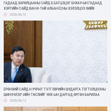
ГАДААД ХАРИЛЦААНЫ САЙД Б.БАТЦЭЦЭГ БНХАУ-ЫН ГАДААД
ХЭРГИЙН САЙД ВАН И-ТАЙ АЛБАН ЁСНЫ ХЭЛЭЛЦЭЭ ХИЙВ
2026/06/13
ЕРӨНХИЙ САЙД Н.УЧРАЛ 'ТЭТГЭВРИЙН ШУДАРГА ТОГТОЛЦООНЫ
ШИНЭЧЛЭЛ'-ИЙН ТӨСЛИЙГ УИХ-ЫН ДАРГАД ӨРГӨН БАРИЛАА
2026/06/12