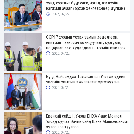
хүнд суртлыг бууруулж, иргэд, аж ахуйн
нэгжийн ачааг хэрхэн хөнгөлснөөр дүгнэнэ
2026/07/22
COP17 хурлын үеэрх замын хөдөлгөөн,
нийтийн тээврийн зохицуулалт, сургууль,
цэцэрлэг, зах, худалдааны төвийн ажиллах
хуваарийг гаргаж, иргэдэд мэдээлэхийг
2026/07/22
үүрэг болголоо
Бүгд Найрамдах Тажикистан Улстай эдийн
засгийн хамтын ажиллагааг өргөжүүлнэ
2026/07/22
Ерөнхий сайд Н.Учрал БНХАУ-аас Монгол
Улсад суугаа Элчин сайд Шэнь Миньжюанийг
хүлээн авч уулзав
2026/07/22