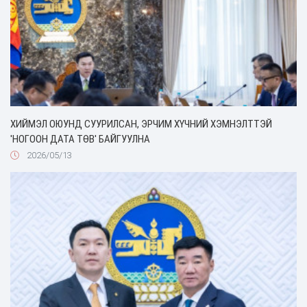
ХИЙМЭЛ ОЮУНД СУУРИЛСАН, ЭРЧИМ ХҮЧНИЙ ХЭМНЭЛТТЭЙ
'НОГООН ДАТА ТӨВ' БАЙГУУЛНА
2026/05/13