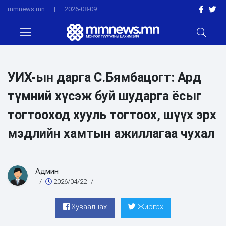
mmnews.mn
|
2026-08-09
УИХ-ын дарга С.Бямбацогт: Ард
түмний хүсэж буй шударга ёсыг
тогтооход хууль тогтоох, шүүх эрх
мэдлийн хамтын ажиллагаа чухал
Админ
/
2026/04/22
/
Хуваалцах
Жиргэх