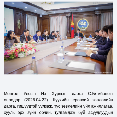
Монгол Улсын Их Хурлын дарга С.Бямбацогт
өнөөдөр
(
2
026.04.22)
Шүүхийн ерөнхий зөвлөлийн
дарга, гишүүдтэй уулзаж, тус зөвлөлийн үйл ажиллагаа,
хууль эрх зүйн орчин, тулгамдаж буй асуудлуудын