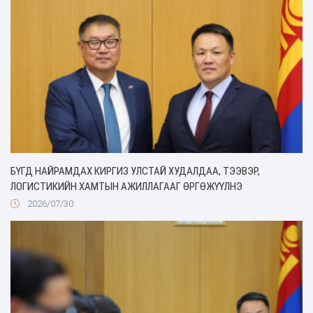
БҮГД НАЙРАМДАХ КИРГИЗ УЛСТАЙ ХУДАЛДАА, ТЭЭВЭР,
ЛОГИСТИКИЙН ХАМТЫН АЖИЛЛАГААГ ӨРГӨЖҮҮЛНЭ
2026/07/30