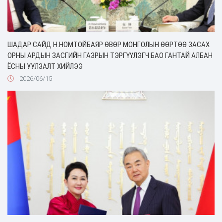
ШАДАР САЙД Н.НОМТОЙБАЯР ӨВӨР МОНГОЛЫН ӨӨРТӨӨ ЗАСАХ
ОРНЫ АРДЫН ЗАСГИЙН ГАЗРЫН ТЭРГҮҮЛЭГЧ БАО ГАНТАЙ АЛБАН
ЁСНЫ УУЛЗАЛТ ХИЙЛЭЭ
2026/06/15