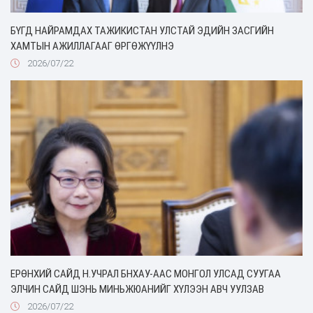
БҮГД НАЙРАМДАХ ТАЖИКИСТАН УЛСТАЙ ЭДИЙН ЗАСГИЙН
ХАМТЫН АЖИЛЛАГААГ ӨРГӨЖҮҮЛНЭ
2026/07/22
ЕРӨНХИЙ САЙД Н.УЧРАЛ БНХАУ-ААС МОНГОЛ УЛСАД СУУГАА
ЭЛЧИН САЙД ШЭНЬ МИНЬЖЮАНИЙГ ХҮЛЭЭН АВЧ УУЛЗАВ
2026/07/22