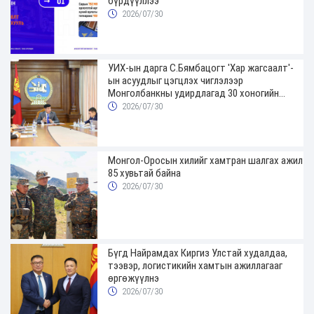
бүрдүүллээ
2026/07/30
УИХ-ын дарга С.Бямбацогт 'Хар жагсаалт'-
ын асуудлыг цэгцлэх чиглэлээр
Монголбанкны удирдлагад 30 хоногийн
хугацаатай үүрэг өглөө
2026/07/30
Монгол-Оросын хилийг хамтран шалгах ажил
85 хувьтай байна
2026/07/30
Бүгд Найрамдах Киргиз Улстай худалдаа,
тээвэр, логистикийн хамтын ажиллагааг
өргөжүүлнэ
2026/07/30