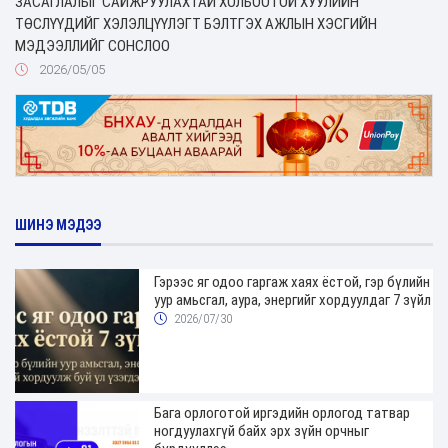
ЗАСАГЛАЛЫГ САЙЖРУУЛАХТАЙ ХОЛБООТОЙ ХУУЛИЙН
ТӨСЛҮҮДИЙГ ХЭЛЭЛЦҮҮЛЭГТ БЭЛТГЭХ АЖЛЫН ХЭСГИЙН
МЭДЭЭЛЛИЙГ СОНСЛОО
2026/05/05
ШИНЭ МЭДЭЭ
Гэрээс яг одоо гаргаж хаях ёстой, гэр бүлийн
уур амьсгал, аура, энергийг хордуулдаг 7 зүйл
2026/07/30
Бага орлоготой иргэдийн орлогод татвар
ногдуулахгүй байх эрх зүйн орчныг