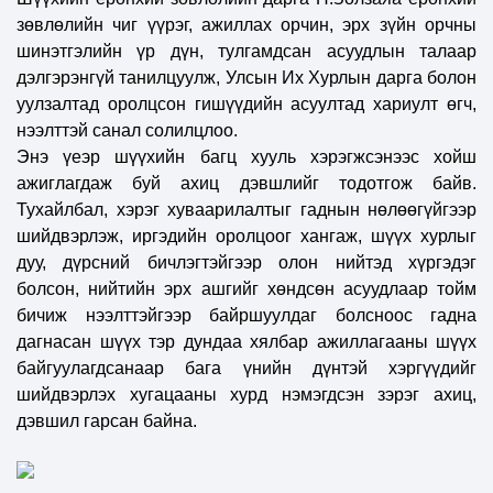
зөвлөлийн чиг үүрэг, ажиллах орчин, эрх зүйн орчны
шинэтгэлийн үр дүн, тулгамдсан асуудлын талаар
дэлгэрэнгүй танилцуулж, Улсын Их Хурлын дарга болон
уулзалтад оролцсон гишүүдийн асуултад хариулт өгч,
нээлттэй санал солилцлоо.
Энэ үеэр шүүхийн багц хууль хэрэгжсэнээс хойш
ажиглагдаж буй ахиц дэвшлийг тодотгож байв.
Тухайлбал, хэрэг хуваарилалтыг гаднын нөлөөгүйгээр
шийдвэрлэж, иргэдийн оролцоог хангаж, шүүх хурлыг
дуу, дүрсний бичлэгтэйгээр олон нийтэд хүргэдэг
болсон, нийтийн эрх ашгийг хөндсөн асуудлаар тойм
бичиж нээлттэйгээр байршуулдаг болсноос гадна
дагнасан шүүх тэр дундаа хялбар ажиллагааны шүүх
байгуулагдсанаар бага үнийн дүнтэй хэргүүдийг
шийдвэрлэх хугацааны хурд нэмэгдсэн зэрэг ахиц,
дэвшил гарсан байна.