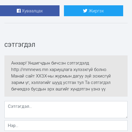
Хуваалцах
Жиргэх
СЭТГЭГДЭЛ
Анхаар! Уншигчдын бичсэн сэтгэгдэлд
http://mmnews.mn хариуцлага хүлээхгүй болно.
Манай сайт ХХЗХ-ны журмын дагуу зүй зохисгүй
зарим үг, хэллэгийг шууд устгах тул Та сэтгэгдэл
бичихдээ бусдын эрх ашгийг хүндэтгэн үзнэ үү.