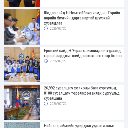
Шадар сайд Н.Номтойбаяр яамдын Төрийн
нарийн бичгийн дарга нартай шуурхай
хуралдлаа
2026/07/30
Ерөнхий сайд Н.Учрал олимпиадын хүрээнд
гарсан зардлыг шийдвэрлэж өгөхөөр болов
2026/07/29
26,992 суралцагч хотхоны бага сургуульд,
8100 суралцагч төрөлжсөн ахлах сургуульд
суралцана
2026/07/22
Нийслэл, аймгийн удирдлагуудын ажлыг