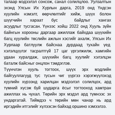
талаар мэдээлэл сонсож, санал солилцлоо.
Уулзалтын
эхэнд
У
лсын Их Хурлын дарга,
2019 о
нд Үндсэн
хуулийн нэмэлт, өөрчлөлтийг хийж, шүүх болон
шүүгчийн хараат бус байдлыг хангах
асуудлыг тусгасан. Үүнээс хойш
2022 о
нд Хууль зүйн
байнгын хорооны даргаар ажиллаж байхдаа шүүхийн
багц хуулийн төслийн ажлын хэсгийг ахалж, Улсын Их
Хурлаар батлуулж байснаа дурдаад тухайн үед
хэлэлцүүлэг тасралтгүй 1
7 ц
аг үргэлжилж, хамгийн
удаан хуралдаж, шүүхийн багц хуулийг хэлэлцэн
баталж байсныг онцлон тэмдэглэв.
Түүнчлэн хууль тогтоох, шүүх эрх мэдлийн
байгууллагууд тус тусын чиг үүргээ хэрэгжүүлэхэд
хуулийн хүрээнд харилцан мэдээлэл солилцох, ард
түмний хүсэж буй шударга ёсыг тогтооход хамтран
ажиллах нь чухал. Төрийн эрх мэдэл ард түмнээс эх
ундаргатай. Тиймдээ ч төрийн мөн чанар нь ард
иргэдийн итгэлийг хүлээсэн байхад оршино хэмээлээ.