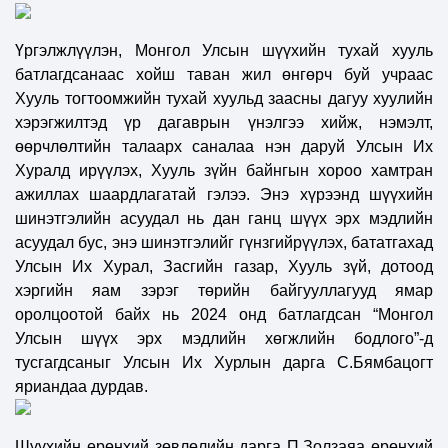
Үргэлжлүүлэн, Монгол Улсын шүүхийн тухай хууль
батлагдсанаас хойш таван жил өнгөрч буй учраас
Хууль тогтоомжийн тухай хуульд заасны дагуу хуулийн
хэрэгжилтэд үр дагаврын үнэлгэ
э
хийж, нэмэлт,
өөрчлөлтийн талаарх саналаа нэн даруй Улсын Их
Хуралд ирүүлэх, Хууль зүйн байнгын хороо хамтран
ажиллах шаардлагатай гэлээ. Энэ хүрээнд шүүхийн
шинэтгэлийн асуудал нь дан ганц шүүх эрх мэдлийн
асуудал бус, энэ шинэтгэлийг гүнзгийрүүлэх, бататгахад
Улсын Их Хурал, Засгийн газар, Хууль зүй, дотоод
хэргийн яам зэрэг төрийн байгууллагууд ямар
оролцоотой байх нь 2
024 о
нд батлагдсан
“
Монгол
Улсын
ш
үүх эрх мэдлийн хөгжлийн бодлого”
-
д
тусгагдсаныг Улсын Их Хурлын дарга С.Бямбацогт
яриандаа дурдав.
Шүүхийн ерөнхий зөвлөлийн дарга П.Золзаяа ерөнхий