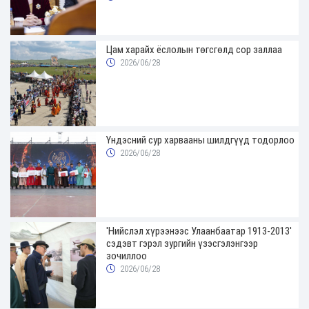
Цам харайх ёслолын төгсгөлд сор заллаа
2026/06/28
Үндэсний сур харвааны шилдгүүд тодорлоо
2026/06/28
'Нийслэл хүрээнээс Улаанбаатар 1913-2013'
сэдэвт гэрэл зургийн үзэсгэлэнгээр
зочиллоо
2026/06/28