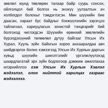
зөвлөл юунд төвлөрөх талаар байр суурь сонсох,
ойлголцол бий болгох нь энэхүү уулзалтын ач
холбогдол болохыг тэмдэглэсэн. Мөн шүүхийн бие
даасан, хараат бус байдлыг бэхжүүлэхийн зэрэгцээ
тайлагнал, хариуцлагын зохистой тэнцвэрийг бий
болгоход чиглэгдсэн Шүүхийн ерөнхий зөвлөлийн
бүрэлдэхүүний төлөөлөл дутуу байгааг Улсын Их
Хурал, Хууль зүйн байнгын хороо анхааралдаа авч
шийдвэрлэх болно хэмээгээд Улсын Их Хурлын даргын
хувьд шүүхийн шинэтгэлийг үргэлжлүүлэхэд
шаардлагатай эрх зүйн бодлогоор дэмжиж ажиллахаа
илэрхийллээ
гэж Улсын Их Хурлын Хэвлэл
мэдээлэл, олон нийттэй харилцах газраас
мэдээллээ.