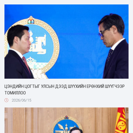
ЦЭНДИЙН ЦОГТЫГ УЛСЫН ДЭЭД ШҮҮХИЙН ЕРӨНХИЙ ШҮҮГЧЭЭР
ТОМИЛЛОО
2026/06/15