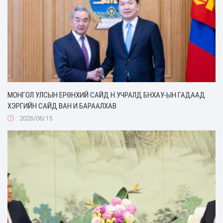
МОНГОЛ УЛСЫН ЕРӨНХИЙ САЙД Н.УЧРАЛД БНХАУ-ЫН ГАДААД
ХЭРГИЙН САЙД ВАН И БАРААЛХАВ
2026/06/15