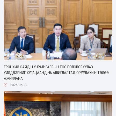
ЕРӨНХИЙ САЙД Н.УЧРАЛ: ГАЗРЫН ТОС БОЛОВСРУУЛАХ
ҮЙЛДВЭРИЙГ ХУГАЦААНД НЬ АШИГЛАЛТАД ОРУУЛАХЫН ТӨЛӨӨ
АЖИЛЛАНА
2026/05/14