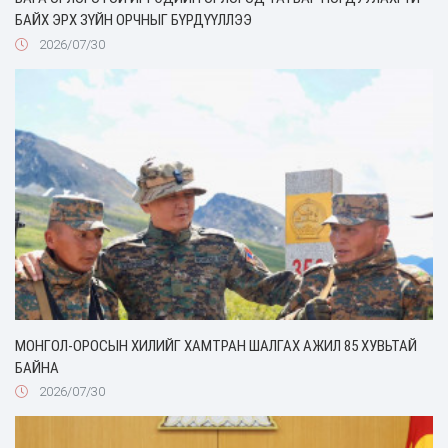
БАЙХ ЭРХ ЗҮЙН ОРЧНЫГ БҮРДҮҮЛЛЭЭ
2026/07/30
МОНГОЛ-ОРОСЫН ХИЛИЙГ ХАМТРАН ШАЛГАХ АЖИЛ 85 ХУВЬТАЙ
БАЙНА
2026/07/30