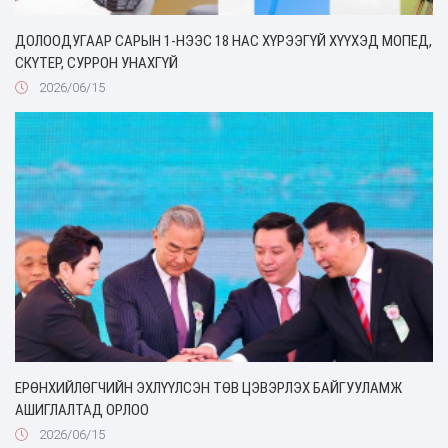
ДОЛООДУГААР САРЫН 1-НЭЭС 18 НАС ХҮРЭЭГҮЙ ХҮҮХЭД МОПЕД,
СКҮТЕР, СУРРОН УНАХГҮЙ
2026/06/15
ЕРӨНХИЙЛӨГЧИЙН ЭХЛҮҮЛСЭН ТӨВ ЦЭВЭРЛЭХ БАЙГУУЛАМЖ
АШИГЛАЛТАД ОРЛОО
2026/06/15