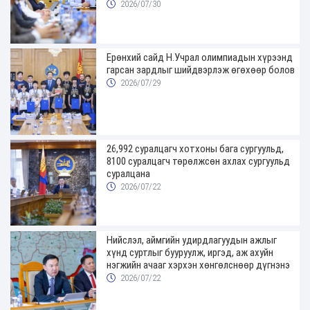
2026/07/30
Ерөнхий сайд Н.Учрал олимпиадын хүрээнд
гарсан зардлыг шийдвэрлэж өгөхөөр болов
2026/07/29
26,992 суралцагч хотхоны бага сургуульд,
8100 суралцагч төрөлжсөн ахлах сургуульд
суралцана
2026/07/22
Нийслэл, аймгийн удирдлагуудын ажлыг
хүнд суртлыг бууруулж, иргэд, аж ахуйн
нэгжийн ачааг хэрхэн хөнгөлснөөр дүгнэнэ
2026/07/22