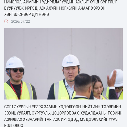
НИЙСЛЭЛ, АЙМГИЙН УДИРДЛАГУУДЫН АЖЛЫГ ХҮНД СУРТЛЫГ
БУУРУУЛЖ, ИРГЭД, АЖ АХУЙН НЭГЖИЙН АЧААГ ХЭРХЭН
ХӨНГӨЛСНӨӨР ДҮГНЭНЭ
2026/07/22
COP17 ХУРЛЫН ҮЕЭРХ ЗАМЫН ХӨДӨЛГӨӨН, НИЙТИЙН ТЭЭВРИЙН
ЗОХИЦУУЛАЛТ, СУРГУУЛЬ, ЦЭЦЭРЛЭГ, ЗАХ, ХУДАЛДААНЫ ТӨВИЙН
АЖИЛЛАХ ХУВААРИЙГ ГАРГАЖ, ИРГЭДЭД МЭДЭЭЛЭХИЙГ ҮҮРЭГ
БОЛГОЛОО