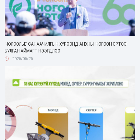
'ЧӨЛӨӨЛЬЕ' САНААЧИЛГЫН ХҮРЭЭНД АНХНЫ 'НОГООН ӨРТӨӨ'
БУЛГАН АЙМАГТ НЭЭГДЛЭЭ
2026/06/26