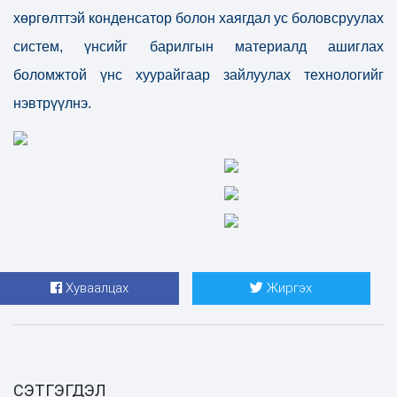
хөргөлттэй конденсатор болон хаягдал ус боловсруулах
систем, үнсийг барилгын материалд ашиглах
боломжтой үнс хуурайгаар зайлуулах технологийг
нэвтрүүлнэ.
Хуваалцах
Жиргэх
СЭТГЭГДЭЛ