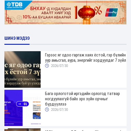
ШИНЭ МЭДЭЭ
Гэрээс яг одоо гаргаж хаях ёстой, гэр бүлийн
уур амьсгал, аура, энергийг хордуулдаг 7 зүйл
2026/07/30
Бага орлоготой иргэдийн орлогод татвар
ногдуулахгүй байх эрх зүйн орчныг
бүрдүүллээ
2026/07/30