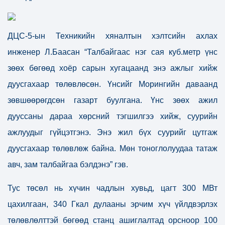
ДЦС-5-ын Техникийн хяналтын хэлтсийн ахлах
инженер Л.Баасан “Талбайгаас нэг сая куб.метр үнс
зөөх бөгөөд хоёр сарын хугацаанд энэ ажлыг хийж
дуусгахаар төлөвлөсөн. Үнсийг Морингийн даваанд
зөвшөөрөгдсөн газарт буулгана. Үнс зөөх ажил
дууссаны дараа хөрсний тэгшилгээ хийж, суурийн
ажлуудыг гүйцэтгэнэ. Энэ жил бүх суурийг цутгаж
дуусгахаар төлөвлөж байна. Мөн тоноглолуудаа татаж
авч, зам талбайгаа бэлдэнэ” гэв.
Тус төсөл нь хүчин чадлын хувьд, цагт 300 МВт
цахилгаан, 340 Гкал дулааны эрчим хүч үйлдвэрлэх
төлөвлөлттэй бөгөөд станц ашиглалтад орсноор 100