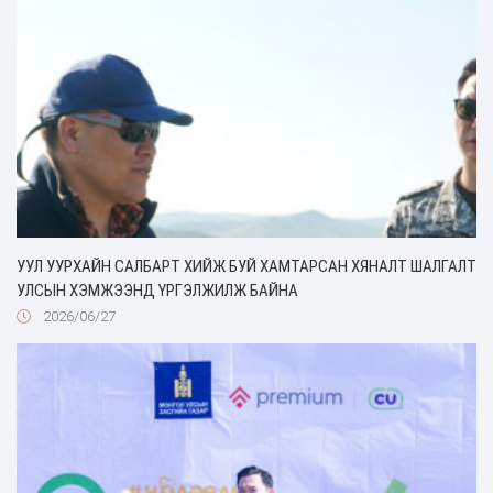
УУЛ УУРХАЙН САЛБАРТ ХИЙЖ БУЙ ХАМТАРСАН ХЯНАЛТ ШАЛГАЛТ
УЛСЫН ХЭМЖЭЭНД ҮРГЭЛЖИЛЖ БАЙНА
2026/06/27