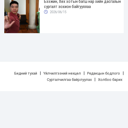
Бээжин, Хөх хотын багш нар хийн дасгалын
сургалт зохион байгууллаа
2026/06/15
|
|
|
Бидний тухай
Үйлчилгээний нөхцөл
Редакцын бодлого
|
Сурталчилгаа байрлуулах
Холбоо барих