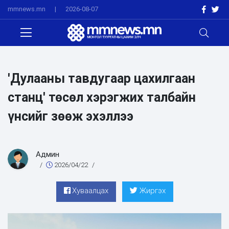
mmnews.mn
|
2026-08-07
'Дулааны тавдугаар цахилгаан
станц' төсөл хэрэгжих талбайн
үнсийг зөөж эхэллээ
Админ
/
2026/04/22
/
Хуваалцах
Жиргэх