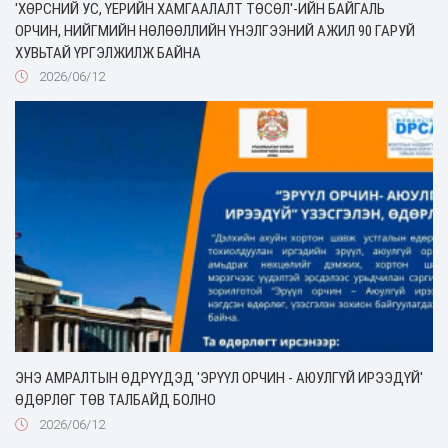
'ХӨРСНИЙ УС, ҮЕРИЙН ХАМГААЛАЛТ ТӨСӨЛ'-ИЙН БАЙГАЛЬ
ОРЧИН, НИЙГМИЙН НӨЛӨӨЛЛИЙН ҮНЭЛГЭЭНИЙ АЖИЛ 90 ГАРУЙ
ХУВЬТАЙ ҮРГЭЛЖИЛЖ БАЙНА
2026/06/12
ЭНЭ АМРАЛТЫН ӨДРҮҮДЭД 'ЭРҮҮЛ ОРЧИН - АЮУЛГҮЙ ИРЭЭДҮЙ'
ӨДӨРЛӨГ ТӨВ ТАЛБАЙД БОЛНО
2026/06/12