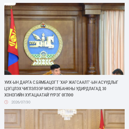
УИХ-ЫН ДАРГА С.БЯМБАЦОГТ 'ХАР ЖАГСААЛТ'-ЫН АСУУДЛЫГ
ЦЭГЦЛЭХ ЧИГЛЭЛЭЭР МОНГОЛБАНКНЫ УДИРДЛАГАД 30
ХОНОГИЙН ХУГАЦААТАЙ ҮҮРЭГ ӨГЛӨӨ
2026/07/30