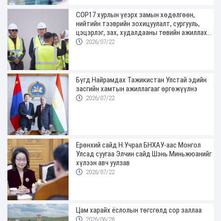
COP17 хурлын үеэрх замын хөдөлгөөн,
нийтийн тээврийн зохицуулалт, сургууль,
цэцэрлэг, зах, худалдааны төвийн ажиллах
хуваарийг гаргаж, иргэдэд мэдээлэхийг
2026/07/22
үүрэг болголоо
Бүгд Найрамдах Тажикистан Улстай эдийн
засгийн хамтын ажиллагааг өргөжүүлнэ
2026/07/22
Ерөнхий сайд Н.Учрал БНХАУ-аас Монгол
Улсад суугаа Элчин сайд Шэнь Миньжюанийг
хүлээн авч уулзав
2026/07/22
Цам харайх ёслолын төгсгөлд сор заллаа
2026/06/28