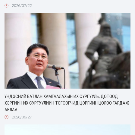
2026/07/22
ҮНДЭСНИЙ БАТЛАН ХАМГААЛАХЫН ИХ СУРГУУЛЬ, ДОТООД
ХЭРГИЙН ИХ СУРГУУЛИЙН ТӨГСӨГЧИД ЦЭРГИЙН ЦОЛОО ГАРДАЖ
АВЛАА
2026/06/27