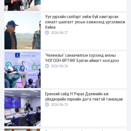
Уул уурхайн салбарт хийж буй хамтарсан
хяналт шалгалт улсын хэмжээнд үргэлжилж
байна
2026/06/27
'Чөлөөлье' санаачилгын хүрээнд анхны
'НОГООН ӨРТӨӨ' Булган аймагт нээгдлээ
2026/06/26
Ерөнхий сайд Н.Учрал Далянийн аж
үйлдвэрийн паркийн дата төвтэй танилцав
2026/06/25