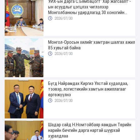
УИХ-ын дарга С.Бямбацогт 'Хар жагсаалт'-
ын асуудлыг цэгцлэх чиглэлээр
Монголбанкны удирдлагад 30 хоногийн
хугацаатай үүрэг өглөө
2026/07/30
Монгол-Оросын хилийг хамтран шалгах ажил
85 хувьтай байна
2026/07/30
Бүгд Найрамдах Киргиз Улстай худалдаа,
тээвэр, логистикийн хамтын ажиллагааг
өргөжүүлнэ
2026/07/30
Шадар сайд Н.Номтойбаяр яамдын Төрийн
нарийн бичгийн дарга нартай шуурхай
хуралдлаа