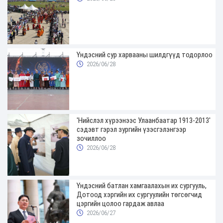
Үндэсний сур харвааны шилдгүүд тодорлоо
2026/06/28
'Нийслэл хүрээнээс Улаанбаатар 1913-2013'
сэдэвт гэрэл зургийн үзэсгэлэнгээр
зочиллоо
2026/06/28
Үндэсний батлан хамгаалахын их сургууль,
Дотоод хэргийн их сургуулийн төгсөгчид
цэргийн цолоо гардаж авлаа
2026/06/27