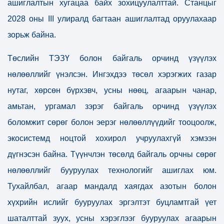
ашиглалтын хугацаа байх зохицуулалттай. Станцыг
2028 оны III улиралд багтаан ашиглалтад оруулахаар
зорьж байна.
Төслийн ТЭЗҮ болон байгаль орчинд үзүүлэх
нөлөөллийг үнэлсэн. Ингэхдээ төсөл хэрэгжих газар
нутаг, хөрсөн бүрхэвч, усны нөөц, агаарын чанар,
амьтан, ургамал зэрэг байгаль орчинд үзүүлэх
боломжит сөрөг болон эерэг нөлөөллүүдийг тооцоолж,
экосистемд ноцтой хохирол учруулахгүй хэмээн
дүгнэсэн байна. Түүнчлэн төсөлд байгаль орчны сөрөг
нөлөөллийг бууруулах технологийг ашиглах юм.
Тухайлбал, агаар мандалд хаягдах азотын болон
хүхрийн ислийг бууруулах эргэлтэт буцламтгай үет
шаталттай зуух, усны хэрэглээг бууруулах агаарын