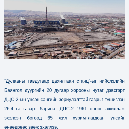
“Дулааны тавдугаар цахилгаан станц”-ыг нийслэлийн
Баянгол дүүргийн 20 дугаар хорооны нутаг дэвсгэрт
ДЦС-2-ын үнсэн сангийн зориулалттай газрыг түшиглэн
26.4 га газарт барина. ДЦС-2 1961 оноос ажиллаж
эхэлсэн бөгөөд 65 жил хуримтлагдсан үнсийг
өнөөдрөөс зөөж эхэллээ.