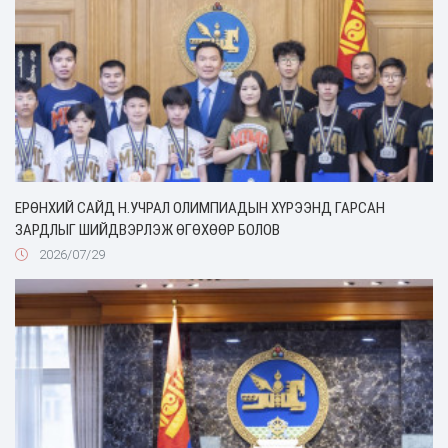
ЕРӨНХИЙ САЙД Н.УЧРАЛ ОЛИМПИАДЫН ХҮРЭЭНД ГАРСАН
ЗАРДЛЫГ ШИЙДВЭРЛЭЖ ӨГӨХӨӨР БОЛОВ
2026/07/29