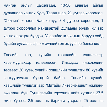
мянган айлыг цахилгаан, 40-50 мянган айлыг
дулаанаар хангах буюу Таван шар, 21 дүгээр хороолол,
“Хилчин” хотхон, Баянхошуу, 3-4 дүгээр хороолол, 1
дүгээр хорооллыг найдвартай дулааны эрчим хүчээр
хангах нөхцөл бүрдэж, Улаанбаатар хотын баруун хойд
бүсийн дулааны эрчим хүчний гол эх үүсвэр болох юм.
Төслийг төр, хувийн хэвшлийн түншлэлээр
хэрэгжүүлэхээр төлөвлөсөн. Ингэхдээ нийслэлийн
төсвөөс 20 хувь, хувийн хэвшлийн түншлэгч 80 хувийг
санхүүжүүлэх бүтэцтэй байна. Төслийн хувийн
хэвшлийн түншлэгчээр “Митайм Интернэйшнл” компани
ажиллаж буй. Түншлэлийн гэрээний нийт хугацаа 27.5
жил. Үүнээс 2.5 жил нь барилга угсралт, 25 жил нь