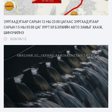
ЗУРГААДУГААР САРЫН 12-НЫ 23:00 ЦАГААС ЗУРГААДУГААР
САРЫН 15-НЫ 05:00 ЦАГ ХҮРТЭЛ БЭЛХИЙН АВТО ЗАМЫГ ХААЖ,
ШИНЭЧИЛНЭ
2026/06/12