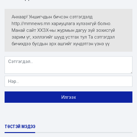
Анхаар! Уншигчдын бичсэн сэтгэгдэлд
http://mmnews.mn хариуцлага хүлээхгүй болно.
Манай сайт ХХЗХ-ны журмын дагуу зүй зохисгүй
зарим үг, хэллэгийг шууд устгах тул Та сэтгэгдэл
бичихдээ бусдын эрх ашгийг хүндэтгэн үзнэ үү.
ТӨСТЭЙ МЭДЭЭ