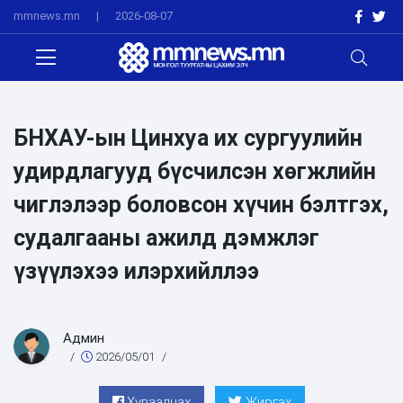
mmnews.mn
|
2026-08-07
БНХАУ-ын Цинхуа их сургуулийн
удирдлагууд бүсчилсэн хөгжлийн
чиглэлээр боловсон хүчин бэлтгэх,
судалгааны ажилд дэмжлэг
үзүүлэхээ илэрхийллээ
Админ
/
2026/05/01
/
Хуваалцах
Жиргэх