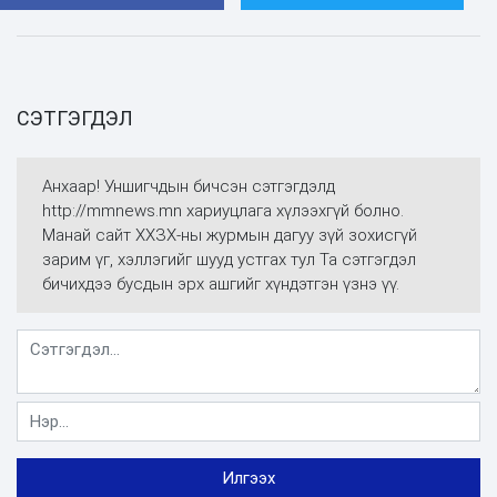
СЭТГЭГДЭЛ
Анхаар! Уншигчдын бичсэн сэтгэгдэлд
http://mmnews.mn хариуцлага хүлээхгүй болно.
Манай сайт ХХЗХ-ны журмын дагуу зүй зохисгүй
зарим үг, хэллэгийг шууд устгах тул Та сэтгэгдэл
бичихдээ бусдын эрх ашгийг хүндэтгэн үзнэ үү.