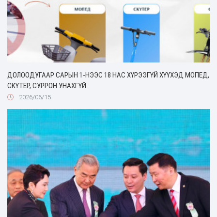
ДОЛООДУГААР САРЫН 1-НЭЭС 18 НАС ХҮРЭЭГҮЙ ХҮҮХЭД МОПЕД,
СКҮТЕР, СУРРОН УНАХГҮЙ
2026/06/15