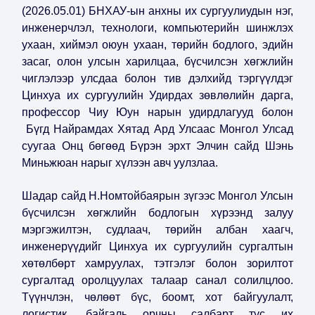
(2026.05.01) БНХАУ-ын анхны их сургуулиудын нэг,
инженерчлэл, технологи, компьютерийн шинжлэх
ухаан, хиймэл оюун ухаан, төрийн бодлого, эдийн
засаг, олон улсын харилцаа, бүсчилсэн хөгжлийн
чиглэлээр улсдаа болон тив дэлхийд тэргүүлдэг
Цинхуа их сургуулийн Удирдах зөвлөлийн дарга,
профессор Чиу Юун нарын удирдлагууд болон
Бүгд Найрамдах Хятад Ард Улсаас Монгол Улсад
суугаа Онц бөгөөд Бүрэн эрхт Элчин сайд Шэнь
Миньжюан нарыг хүлээн авч уулзлаа.
Шадар сайд Н.Номтойбаярын зүгээс Монгол Улсын
бүсчилсэн хөгжлийн бодлогын хүрээнд залуу
мэргэжилтэн, судлаач, төрийн албан хаагч,
инженерүүдийг Цинхуа их сургуулийн сургалтын
хөтөлбөрт хамруулах, тэтгэлэг болон зорилтот
сургалтад оролцуулах талаар санал солилцлоо.
Түүнчлэн, чөлөөт бүс, боомт, хот байгуулалт,
логистик, байгаль орчны салбарт тус их