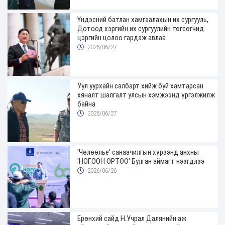
Үндэсний батлан хамгаалахын их сургууль,
Дотоод хэргийн их сургуулийн төгсөгчид
цэргийн цолоо гардаж авлаа
2026/06/27
Уул уурхайн салбарт хийж буй хамтарсан
хяналт шалгалт улсын хэмжээнд үргэлжилж
байна
2026/06/27
'Чөлөөлье' санаачилгын хүрээнд анхны
'НОГООН ӨРТӨӨ' Булган аймагт нээгдлээ
2026/06/26
Ерөнхий сайд Н.Учрал Далянийн аж