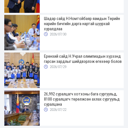
Шадар сайд Н.Номтойбаяр яамдын Төрийн
нарийн бичгийн дарга нартай шуурхай
хуралдлаа
2026/07/30
Ерөнхий сайд Н.Учрал олимпиадын хүрээнд
гарсан зардлыг шийдвэрлэж өгөхөөр болов
2026/07/29
26,992 суралцагч хотхоны бага сургуульд,
8100 суралцагч төрөлжсөн ахлах сургуульд
суралцана
2026/07/22