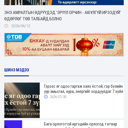
ЭНЭ АМРАЛТЫН ӨДРҮҮДЭД 'ЭРҮҮЛ ОРЧИН - АЮУЛГҮЙ ИРЭЭДҮЙ'
ӨДӨРЛӨГ ТӨВ ТАЛБАЙД БОЛНО
2026/06/12
ШИНЭ МЭДЭЭ
Гэрээс яг одоо гаргаж хаях ёстой, гэр бүлийн
уур амьсгал, аура, энергийг хордуулдаг 7 зүйл
2026/07/30
Бага орлоготой иргэдийн орлогод татвар