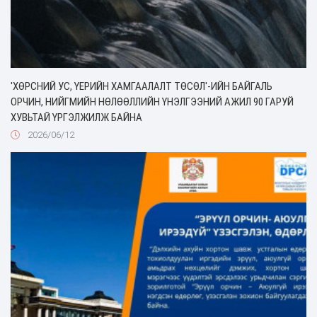
'ХӨРСНИЙ УС, ҮЕРИЙН ХАМГААЛАЛТ ТӨСӨЛ'-ИЙН БАЙГАЛЬ
ОРЧИН, НИЙГМИЙН НӨЛӨӨЛЛИЙН ҮНЭЛГЭЭНИЙ АЖИЛ 90 ГАРУЙ
ХУВЬТАЙ ҮРГЭЛЖИЛЖ БАЙНА
2026/06/12