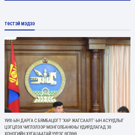
ТӨСТЭЙ МЭДЭЭ
УИХ-ЫН ДАРГА С.БЯМБАЦОГТ 'ХАР ЖАГСААЛТ'-ЫН АСУУДЛЫГ
ЦЭГЦЛЭХ ЧИГЛЭЛЭЭР МОНГОЛБАНКНЫ УДИРДЛАГАД 30
ХОНОГИЙН ХУГАЦААТАЙ ҮҮРЭГ ӨГЛӨӨ