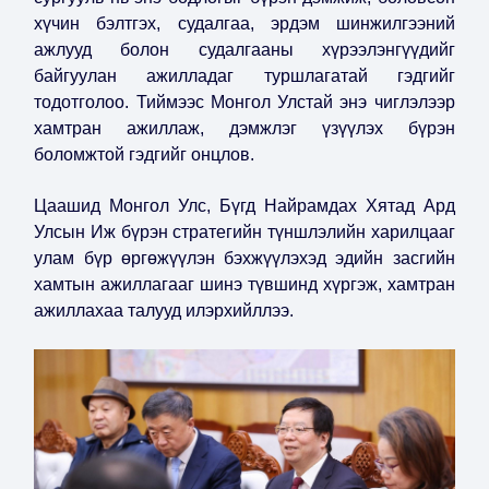
хүчин бэлтгэх, судалгаа, эрдэм шинжилгээний
ажлууд болон судалгааны хүрээлэнгүүдийг
байгуулан ажилладаг туршлагатай гэдгийг
тодотголоо. Тиймээс Монгол Улстай энэ чиглэлээр
хамтран ажиллаж, дэмжлэг үзүүлэх бүрэн
боломжтой гэдгийг онцлов.
Цаашид Монгол Улс, Бүгд Найрамдах Хятад Ард
Улсын Иж бүрэн стратегийн түншлэлийн харилцааг
улам бүр өргөжүүлэн бэхжүүлэхэд эдийн засгийн
хамтын ажиллагааг шинэ түвшинд хүргэж, хамтран
ажиллахаа талууд илэрхийллээ.