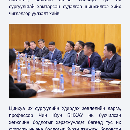
сургуультай хамтарсан судалгаа шинжилгээ хийх
чиглэлээр уулзалт хийв.
Цинхуа их сургуулийн Удирдах зөвлөлийн дарга,
профессор Чин Юун БНХАУ нь бүсчилсэн
хөгжлийн бодлогыг хэрэгжүүлдэг бөгөөд тус их
сургууль нь энэ бодлогыг бүрэн дэмжиж, боловсон