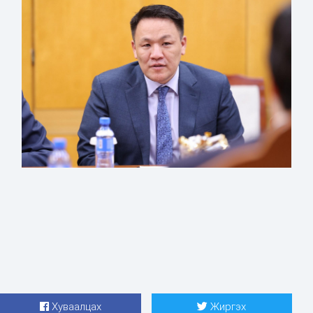
Хуваалцах
Жиргэх