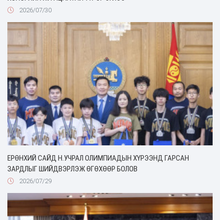
2026/07/30
ЕРӨНХИЙ САЙД Н.УЧРАЛ ОЛИМПИАДЫН ХҮРЭЭНД ГАРСАН
ЗАРДЛЫГ ШИЙДВЭРЛЭЖ ӨГӨХӨӨР БОЛОВ
2026/07/29