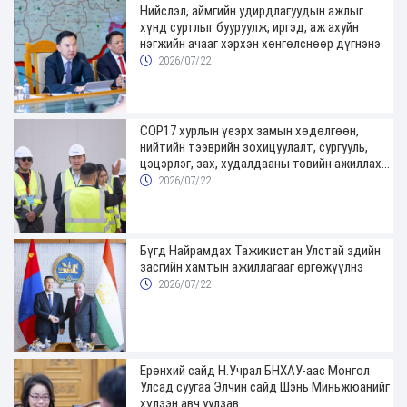
Нийслэл, аймгийн удирдлагуудын ажлыг
хүнд суртлыг бууруулж, иргэд, аж ахуйн
нэгжийн ачааг хэрхэн хөнгөлснөөр дүгнэнэ
2026/07/22
COP17 хурлын үеэрх замын хөдөлгөөн,
нийтийн тээврийн зохицуулалт, сургууль,
цэцэрлэг, зах, худалдааны төвийн ажиллах
хуваарийг гаргаж, иргэдэд мэдээлэхийг
2026/07/22
үүрэг болголоо
Бүгд Найрамдах Тажикистан Улстай эдийн
засгийн хамтын ажиллагааг өргөжүүлнэ
2026/07/22
Ерөнхий сайд Н.Учрал БНХАУ-аас Монгол
Улсад суугаа Элчин сайд Шэнь Миньжюанийг
хүлээн авч уулзав