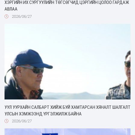
ХЭРГИЙН ИХ СУРГУУЛИЙН ТӨГСӨГЧИД ЦЭРГИЙН ЦОЛОО ГАРДАЖ
АВЛАА
2026/06/27
УУЛ УУРХАЙН САЛБАРТ ХИЙЖ БУЙ ХАМТАРСАН ХЯНАЛТ ШАЛГАЛТ
УЛСЫН ХЭМЖЭЭНД ҮРГЭЛЖИЛЖ БАЙНА
2026/06/27