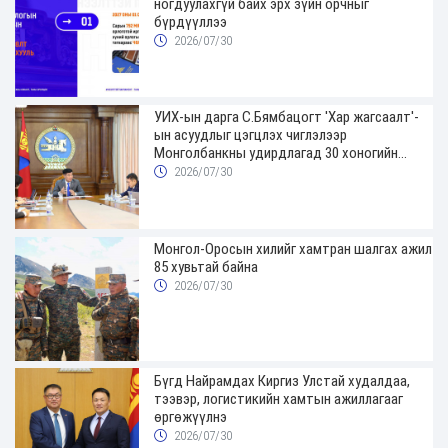
ногдуулахгүй байх эрх зүйн орчныг
бүрдүүллээ
2026/07/30
УИХ-ын дарга С.Бямбацогт 'Хар жагсаалт'-
ын асуудлыг цэгцлэх чиглэлээр
Монголбанкны удирдлагад 30 хоногийн
хугацаатай үүрэг өглөө
2026/07/30
Монгол-Оросын хилийг хамтран шалгах ажил
85 хувьтай байна
2026/07/30
Бүгд Найрамдах Киргиз Улстай худалдаа,
тээвэр, логистикийн хамтын ажиллагааг
өргөжүүлнэ
2026/07/30