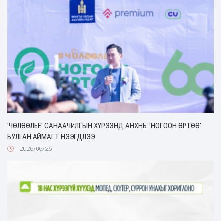
'ЧӨЛӨӨЛЬЕ' САНААЧИЛГЫН ХҮРЭЭНД АНХНЫ 'НОГООН ӨРТӨӨ'
БУЛГАН АЙМАГТ НЭЭГДЛЭЭ
2026/06/26