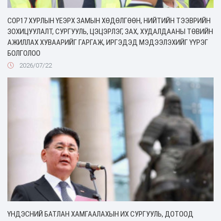
COP17 ХУРЛЫН ҮЕЭРХ ЗАМЫН ХӨДӨЛГӨӨН, НИЙТИЙН ТЭЭВРИЙН
ЗОХИЦУУЛАЛТ, СУРГУУЛЬ, ЦЭЦЭРЛЭГ, ЗАХ, ХУДАЛДААНЫ ТӨВИЙН
АЖИЛЛАХ ХУВААРИЙГ ГАРГАЖ, ИРГЭДЭД МЭДЭЭЛЭХИЙГ ҮҮРЭГ
БОЛГОЛОО
2026/07/22
ҮНДЭСНИЙ БАТЛАН ХАМГААЛАХЫН ИХ СУРГУУЛЬ, ДОТООД