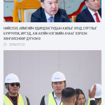
НИЙСЛЭЛ, АЙМГИЙН УДИРДЛАГУУДЫН АЖЛЫГ ХҮНД СУРТЛЫГ
БУУРУУЛЖ, ИРГЭД, АЖ АХУЙН НЭГЖИЙН АЧААГ ХЭРХЭН
ХӨНГӨЛСНӨӨР ДҮГНЭНЭ
2026/07/22