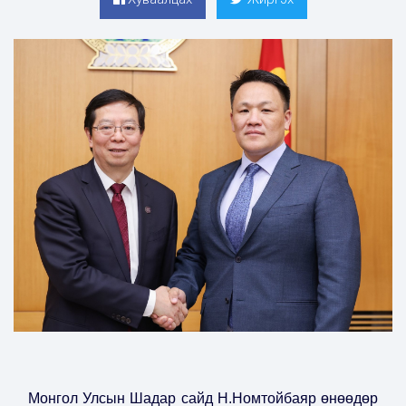
Монгол Улсын Шадар сайд Н.Номтойбаяр өнөөдөр