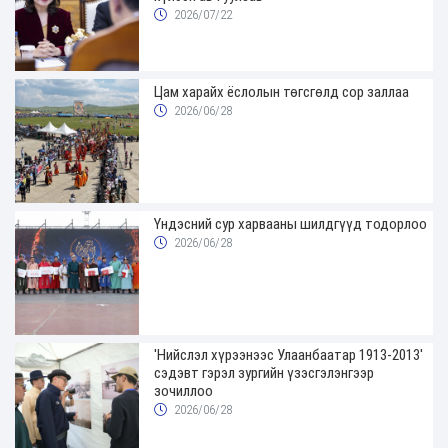
2026/07/22
Цам харайх ёслолын төгсгөлд сор заллаа
2026/06/28
Үндэсний сур харвааны шилдгүүд тодорлоо
2026/06/28
'Нийслэл хүрээнээс Улаанбаатар 1913-2013'
сэдэвт гэрэл зургийн үзэсгэлэнгээр
зочиллоо
2026/06/28