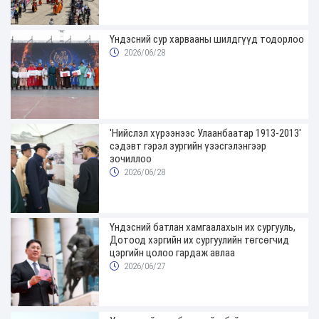
Үндэсний сур харвааны шилдгүүд тодорлоо
2026/06/28
'Нийслэл хүрээнээс Улаанбаатар 1913-2013'
сэдэвт гэрэл зургийн үзэсгэлэнгээр
зочиллоо
2026/06/28
Үндэсний батлан хамгаалахын их сургууль,
Дотоод хэргийн их сургуулийн төгсөгчид
цэргийн цолоо гардаж авлаа
2026/06/27