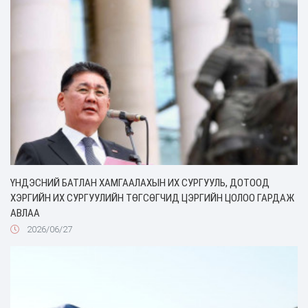
ҮНДЭСНИЙ БАТЛАН ХАМГААЛАХЫН ИХ СУРГУУЛЬ, ДОТООД
ХЭРГИЙН ИХ СУРГУУЛИЙН ТӨГСӨГЧИД ЦЭРГИЙН ЦОЛОО ГАРДАЖ
АВЛАА
2026/06/27