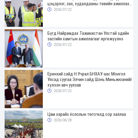
цэцэрлэг, зах, худалдааны төвийн ажиллах
хуваарийг гаргаж, иргэдэд мэдээлэхийг
2026/07/22
үүрэг болголоо
Бүгд Найрамдах Тажикистан Улстай эдийн
засгийн хамтын ажиллагааг өргөжүүлнэ
2026/07/22
Ерөнхий сайд Н.Учрал БНХАУ-аас Монгол
Улсад суугаа Элчин сайд Шэнь Миньжюанийг
хүлээн авч уулзав
2026/07/22
Цам харайх ёслолын төгсгөлд сор заллаа
2026/06/28