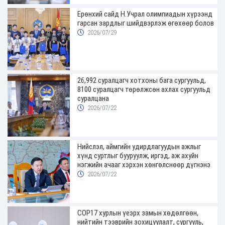
Ерөнхий сайд Н.Учрал олимпиадын хүрээнд
гарсан зардлыг шийдвэрлэж өгөхөөр болов
2026/07/29
26,992 суралцагч хотхоны бага сургуульд,
8100 суралцагч төрөлжсөн ахлах сургуульд
суралцана
2026/07/22
Нийслэл, аймгийн удирдлагуудын ажлыг
хүнд суртлыг бууруулж, иргэд, аж ахуйн
нэгжийн ачааг хэрхэн хөнгөлснөөр дүгнэнэ
2026/07/22
COP17 хурлын үеэрх замын хөдөлгөөн,
нийтийн тээврийн зохицуулалт, сургууль,