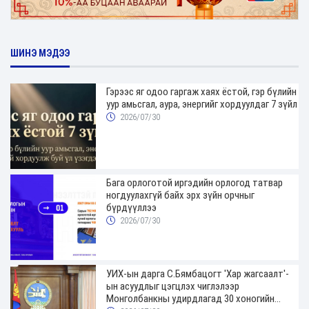
ШИНЭ МЭДЭЭ
Гэрээс яг одоо гаргаж хаях ёстой, гэр бүлийн
уур амьсгал, аура, энергийг хордуулдаг 7 зүйл
2026/07/30
Бага орлоготой иргэдийн орлогод татвар
ногдуулахгүй байх эрх зүйн орчныг
бүрдүүллээ
2026/07/30
УИХ-ын дарга С.Бямбацогт 'Хар жагсаалт'-
ын асуудлыг цэгцлэх чиглэлээр
Монголбанкны удирдлагад 30 хоногийн