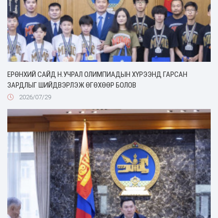
ЕРӨНХИЙ САЙД Н.УЧРАЛ ОЛИМПИАДЫН ХҮРЭЭНД ГАРСАН
ЗАРДЛЫГ ШИЙДВЭРЛЭЖ ӨГӨХӨӨР БОЛОВ
2026/07/29