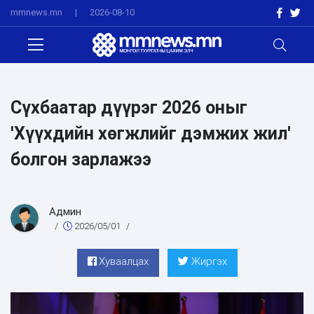
mmnews.mn
|
2026-08-10
Сүхбаатар дүүрэг 2026 оныг
'Хүүхдийн хөгжлийг дэмжих жил'
болгон зарлажээ
Админ
/
2026/05/01
/
Хуваалцах
Жиргэх