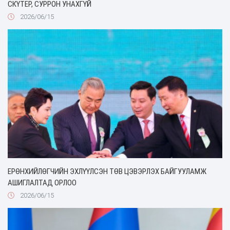
СКҮТЕР, СУРРОН УНАХГҮЙ
2026/06/15
ЕРӨНХИЙЛӨГЧИЙН ЭХЛҮҮЛСЭН ТӨВ ЦЭВЭРЛЭХ БАЙГУУЛАМЖ
АШИГЛАЛТАД ОРЛОО
2026/06/15