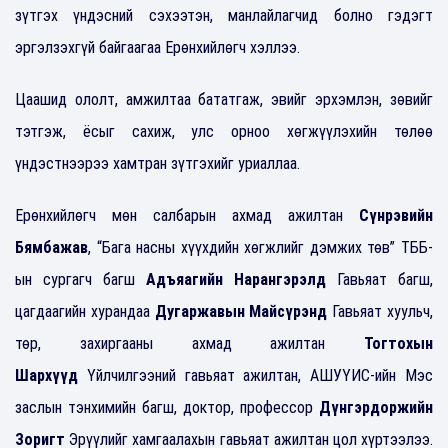
зүтгэх үндэсний сэхээтэн, манлайлагчид болно гэдэгт
эргэлзэхгүй байгаагаа Ерөнхийлөгч хэллээ.
Цаашид ололт, амжилтаа бататгаж, эвийг эрхэмлэн, зөвийг
тэтгэж, ёсыг сахиж, улс орноо хөгжүүлэхийн төлөө
үндэстнээрээ хамтран зүтгэхийг уриаллаа.
Ерөнхийлөгч мөн салбарын ахмад ажилтан
Сүнрэвийн
Бямбажав
, “Бага насны хүүхдийн хөгжлийг дэмжих төв” ТББ-
ын сургагч багш
Адъяагийн Нарангэрэлд
Гавьяат багш,
цагдаагийн хурандаа
Дугаржавын Майсүрэнд
Гавьяат хуульч,
төр, захиргааны ахмад ажилтан
Тогтохын
Шархүүд
Үйлчилгээний гавьяат ажилтан, АШУҮИС-ийн Мэс
заслын тэнхимийн багш, доктор, профессор
Дүнгэрдоржийн
Зоригт
Эрүүлийг хамгаалахын гавьяат ажилтан цол хүртээлээ.