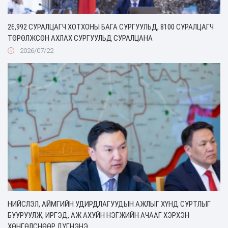
26,992 СУРАЛЦАГЧ ХОТХОНЫ БАГА СУРГУУЛЬД, 8100 СУРАЛЦАГЧ
ТӨРӨЛЖСӨН АХЛАХ СУРГУУЛЬД СУРАЛЦАНА
2026/07/22
НИЙСЛЭЛ, АЙМГИЙН УДИРДЛАГУУДЫН АЖЛЫГ ХҮНД СУРТЛЫГ
БУУРУУЛЖ, ИРГЭД, АЖ АХУЙН НЭГЖИЙН АЧААГ ХЭРХЭН
ХӨНГӨЛСНӨӨР ДҮГНЭНЭ