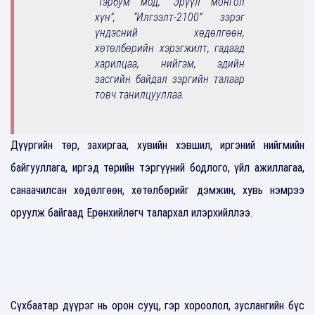
“Тэрбум мод, “Эрүүл монгол
хүн”, “Илгээлт-2100” зэрэг
үндэсний хөдөлгөөн,
хөтөлбөрийн хэрэгжилт, гадаад
харилцаа, нийгэм, эдийн
засгийн байдал зэргийн талаар
товч танилцууллаа.
Дүүргийн төр, захиргаа, хувийн хэвшил, иргэний нийгмийн
байгууллага, иргэд төрийн тэргүүний бодлого, үйл ажиллагаа,
санаачилсан хөдөлгөөн, хөтөлбөрийг дэмжин, хувь нэмрээ
оруулж байгаад Ерөнхийлөгч талархал илэрхийллээ.
Сүхбаатар дүүрэг нь орон сууц, гэр хороолол, зуслангийн бүс