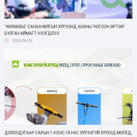
'ЧӨЛӨӨЛЬЕ' САНААЧИЛГЫН ХҮРЭЭНД АНХНЫ 'НОГООН ӨРТӨӨ'
БУЛГАН АЙМАГТ НЭЭГДЛЭЭ
2026/06/26
ДОЛООДУГААР САРЫН 1-НЭЭС 18 НАС ХҮРЭЭГҮЙ ХҮҮХЭД МОПЕД,