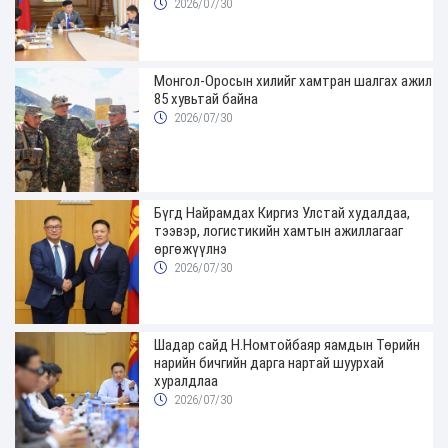
хугацаатай үүрэг өглөө
2026/07/30
Монгол-Оросын хилийг хамтран шалгах ажил
85 хувьтай байна
2026/07/30
Бүгд Найрамдах Киргиз Улстай худалдаа,
тээвэр, логистикийн хамтын ажиллагааг
өргөжүүлнэ
2026/07/30
Шадар сайд Н.Номтойбаяр яамдын Төрийн
нарийн бичгийн дарга нартай шуурхай
хуралдлаа
2026/07/30