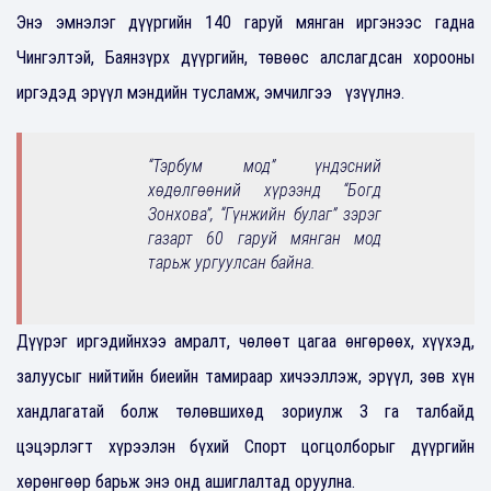
Энэ эмнэлэг дүүргийн 140 гаруй мянган иргэнээс гадна
Чингэлтэй, Баянзүрх дүүргийн, төвөөс алслагдсан хорооны
иргэдэд эрүүл мэндийн тусламж, эмчилгээ үзүүлнэ.
“Тэрбум мод” үндэсний
хөдөлгөөний хүрээнд “Богд
Зонхова”, “Гүнжийн булаг” зэрэг
газарт 60 гаруй мянган мод
тарьж ургуулсан байна.
Дүүрэг иргэдийнхээ амралт, чөлөөт цагаа өнгөрөөх, хүүхэд,
залуусыг нийтийн биеийн тамираар хичээллэж, эрүүл, зөв хүн
хандлагатай болж төлөвшихөд зориулж 3 га талбайд
цэцэрлэгт хүрээлэн бүхий Спорт цогцолборыг дүүргийн
хөрөнгөөр барьж энэ онд ашиглалтад оруулна.