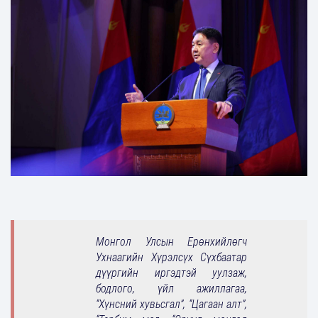
Монгол Улсын Ерөнхийлөгч
Ухнаагийн Хүрэлсүх Сүхбаатар
дүүргийн иргэдтэй уулзаж,
бодлого, үйл ажиллагаа,
“Хүнсний хувьсгал”, “Цагаан алт”,