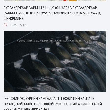
ЗУРГААДУГААР САРЫН 12-НЫ 23:00 ЦАГААС ЗУРГААДУГААР
САРЫН 15-НЫ 05:00 ЦАГ ХҮРТЭЛ БЭЛХИЙН АВТО ЗАМЫГ ХААЖ,
ШИНЭЧИЛНЭ
2026/06/12
'ХӨРСНИЙ УС, ҮЕРИЙН ХАМГААЛАЛТ ТӨСӨЛ'-ИЙН БАЙГАЛЬ
ОРЧИН, НИЙГМИЙН НӨЛӨӨЛЛИЙН ҮНЭЛГЭЭНИЙ АЖИЛ 90 ГАРУЙ
ХУВЬТАЙ ҮРГЭЛЖИЛЖ БАЙНА