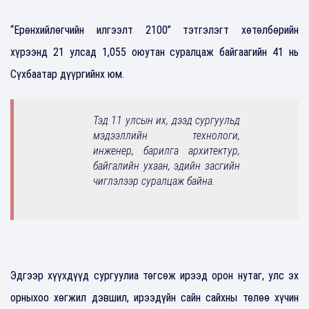
“Ерөнхийлөгчийн илгээлт 2100” тэтгэлэгт хөтөлбөрийн
хүрээнд 21 улсад 1,055 оюутан суралцаж байгаагийн 41 нь
Сүхбаатар дүүргийнх юм.
Тэд 11 улсын их, дээд сургуульд
мэдээллийн технологи,
инженер, барилга архитектур,
байгалийн ухаан, эдийн засгийн
чиглэлээр суралцаж байна.
Эдгээр хүүхдүүд сургуулиа төгсөж ирээд орон нутаг, улс эх
орныхоо хөгжил дэвшил, ирээдүйн сайн сайхны төлөө хүчин