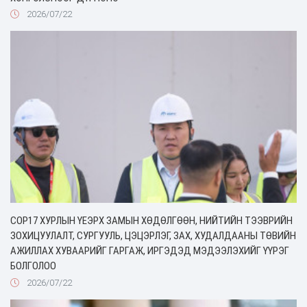
2026/07/22
COP17 ХУРЛЫН ҮЕЭРХ ЗАМЫН ХӨДӨЛГӨӨН, НИЙТИЙН ТЭЭВРИЙН
ЗОХИЦУУЛАЛТ, СУРГУУЛЬ, ЦЭЦЭРЛЭГ, ЗАХ, ХУДАЛДААНЫ ТӨВИЙН
АЖИЛЛАХ ХУВААРИЙГ ГАРГАЖ, ИРГЭДЭД МЭДЭЭЛЭХИЙГ ҮҮРЭГ
БОЛГОЛОО
2026/07/22