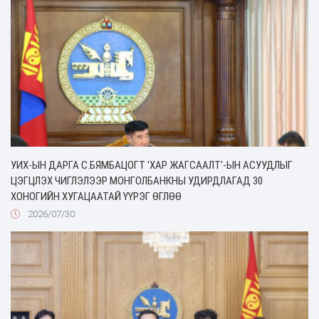
УИХ-ЫН ДАРГА С.БЯМБАЦОГТ 'ХАР ЖАГСААЛТ'-ЫН АСУУДЛЫГ
ЦЭГЦЛЭХ ЧИГЛЭЛЭЭР МОНГОЛБАНКНЫ УДИРДЛАГАД 30
ХОНОГИЙН ХУГАЦААТАЙ ҮҮРЭГ ӨГЛӨӨ
2026/07/30