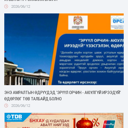
2026/06/12
ЭНЭ АМРАЛТЫН ӨДРҮҮДЭД 'ЭРҮҮЛ ОРЧИН - АЮУЛГҮЙ ИРЭЭДҮЙ'
ӨДӨРЛӨГ ТӨВ ТАЛБАЙД БОЛНО
2026/06/12