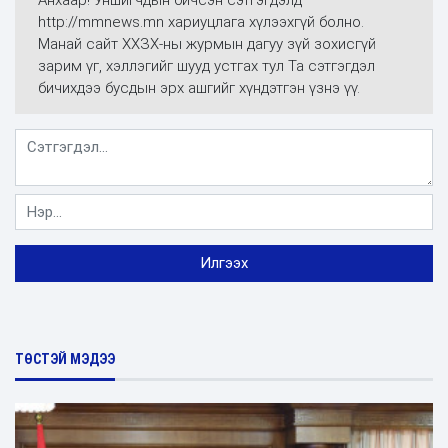
Анхаар! Уншигчдын бичсэн сэтгэгдэлд
http://mmnews.mn хариуцлага хүлээхгүй болно.
Манай сайт ХХЗХ-ны журмын дагуу зүй зохисгүй
зарим үг, хэллэгийг шууд устгах тул Та сэтгэгдэл
бичихдээ бусдын эрх ашгийг хүндэтгэн үзнэ үү.
ТӨСТЭЙ МЭДЭЭ