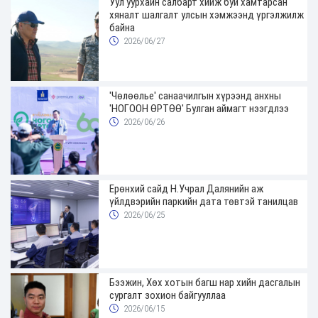
Уул уурхайн салбарт хийж буй хамтарсан
хяналт шалгалт улсын хэмжээнд үргэлжилж
байна
2026/06/27
'Чөлөөлье' санаачилгын хүрээнд анхны
'НОГООН ӨРТӨӨ' Булган аймагт нээгдлээ
2026/06/26
Ерөнхий сайд Н.Учрал Далянийн аж
үйлдвэрийн паркийн дата төвтэй танилцав
2026/06/25
Бээжин, Хөх хотын багш нар хийн дасгалын
сургалт зохион байгууллаа
2026/06/15