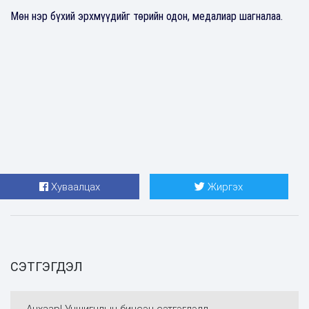
Мөн нэр бүхий эрхмүүдийг төрийн одон, медалиар шагналаа.
Хуваалцах
Жиргэх
СЭТГЭГДЭЛ