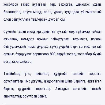
хосолсон газар нутагтай, төр, захиргаа, шинжлэх ухаан,
боловсрол, эрүүл мэнд, соёл, урлаг, худалдаа, үйлчилгээний
олон байгууллага төвлөрсөн дүүрэг юм.
Сүүлийн таван жилд иргэдийн ая тухтай, аюулгүй амар тайван
ажиллаж, амьдрах орчныг сайжруулах, тохижилт, ногоон
байгууламжийг нэмэгдүүлэх, хүүхдүүдийн сурч хөгжих таатай
орчныг бүрдүүлэх зорилгоор 800 гаруй төсөл, хөтөлбөр бүхий
цогц ажил хийжээ.
Тухайлбал, улс, нийслэл, дүүргийн төсвийн хөрөнгө
оруулалтаар 16 сургууль, цэцэрлэгийн шинэ барилга, өргөтгөл
барьж, дүүргийн хөрөнгөөр Ахмадын хөгжлийн төвийг
ашиглалтад оруулсан байна.