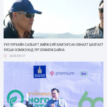
УУЛ УУРХАЙН САЛБАРТ ХИЙЖ БУЙ ХАМТАРСАН ХЯНАЛТ ШАЛГАЛТ
УЛСЫН ХЭМЖЭЭНД ҮРГЭЛЖИЛЖ БАЙНА
2026/06/27