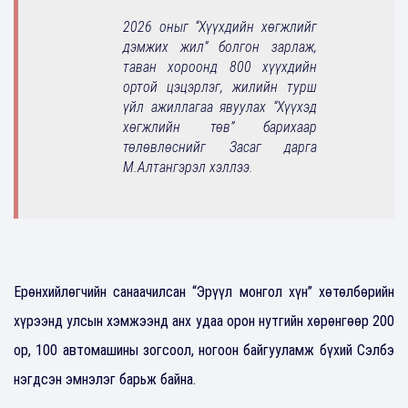
2026 оныг “Хүүхдийн хөгжлийг
дэмжих жил” болгон зарлаж,
таван хороонд 800 хүүхдийн
ортой цэцэрлэг, жилийн турш
үйл ажиллагаа явуулах “Хүүхэд
хөгжлийн төв” барихаар
төлөвлөснийг Засаг дарга
М.Алтангэрэл хэллээ.
Ерөнхийлөгчийн санаачилсан “Эрүүл монгол хүн” хөтөлбөрийн
хүрээнд улсын хэмжээнд анх удаа орон нутгийн хөрөнгөөр 200
ор, 100 автомашины зогсоол, ногоон байгууламж бүхий Сэлбэ
нэгдсэн эмнэлэг барьж байна.