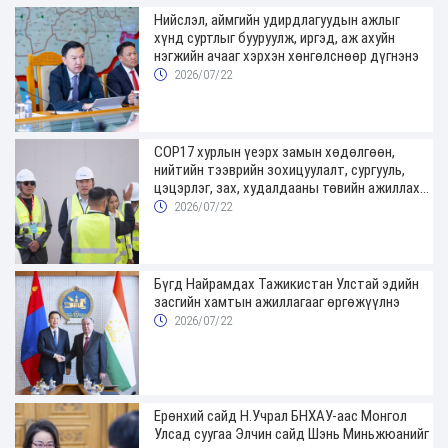
Нийслэл, аймгийн удирдлагуудын ажлыг
хүнд суртлыг бууруулж, иргэд, аж ахуйн
нэгжийн ачааг хэрхэн хөнгөлснөөр дүгнэнэ
2026/07/22
COP17 хурлын үеэрх замын хөдөлгөөн,
нийтийн тээврийн зохицуулалт, сургууль,
цэцэрлэг, зах, худалдааны төвийн ажиллах
хуваарийг гаргаж, иргэдэд мэдээлэхийг
2026/07/22
үүрэг болголоо
Бүгд Найрамдах Тажикистан Улстай эдийн
засгийн хамтын ажиллагааг өргөжүүлнэ
2026/07/22
Ерөнхий сайд Н.Учрал БНХАУ-аас Монгол
Улсад суугаа Элчин сайд Шэнь Миньжюанийг