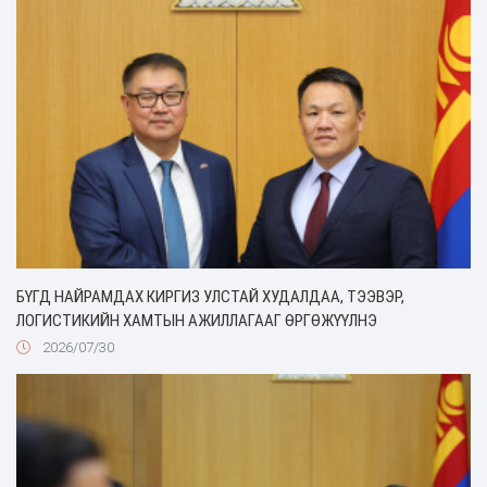
БҮГД НАЙРАМДАХ КИРГИЗ УЛСТАЙ ХУДАЛДАА, ТЭЭВЭР,
ЛОГИСТИКИЙН ХАМТЫН АЖИЛЛАГААГ ӨРГӨЖҮҮЛНЭ
2026/07/30