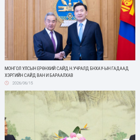
МОНГОЛ УЛСЫН ЕРӨНХИЙ САЙД Н.УЧРАЛД БНХАУ-ЫН ГАДААД
ХЭРГИЙН САЙД ВАН И БАРААЛХАВ
2026/06/15