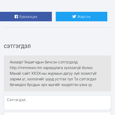
Хуваалцах
Жиргэх
СЭТГЭГДЭЛ
Анхаар! Уншигчдын бичсэн сэтгэгдэлд
http://mmnews.mn хариуцлага хүлээхгүй болно.
Манай сайт ХХЗХ-ны журмын дагуу зүй зохисгүй
зарим үг, хэллэгийг шууд устгах тул Та сэтгэгдэл
бичихдээ бусдын эрх ашгийг хүндэтгэн үзнэ үү.