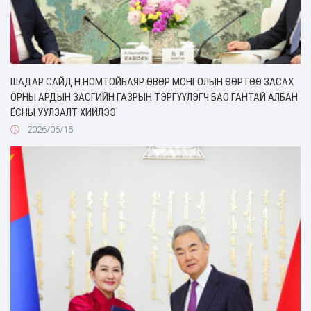
ШАДАР САЙД Н.НОМТОЙБАЯР ӨВӨР МОНГОЛЫН ӨӨРТӨӨ ЗАСАХ
ОРНЫ АРДЫН ЗАСГИЙН ГАЗРЫН ТЭРГҮҮЛЭГЧ БАО ГАНТАЙ АЛБАН
ЁСНЫ УУЛЗАЛТ ХИЙЛЭЭ
2026/06/15