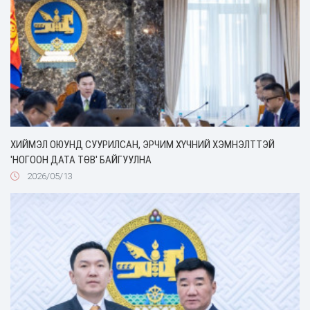
ХИЙМЭЛ ОЮУНД СУУРИЛСАН, ЭРЧИМ ХҮЧНИЙ ХЭМНЭЛТТЭЙ
'НОГООН ДАТА ТӨВ' БАЙГУУЛНА
2026/05/13