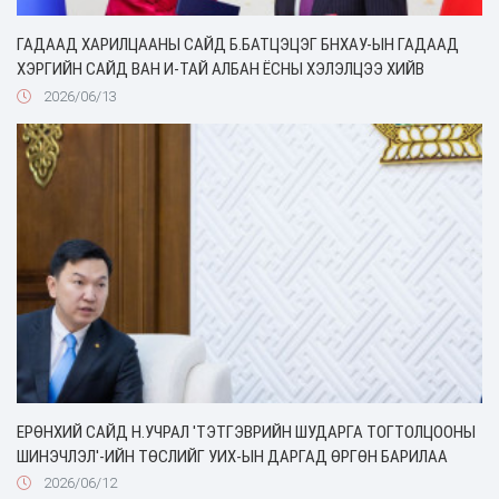
ГАДААД ХАРИЛЦААНЫ САЙД Б.БАТЦЭЦЭГ БНХАУ-ЫН ГАДААД
ХЭРГИЙН САЙД ВАН И-ТАЙ АЛБАН ЁСНЫ ХЭЛЭЛЦЭЭ ХИЙВ
2026/06/13
ЕРӨНХИЙ САЙД Н.УЧРАЛ 'ТЭТГЭВРИЙН ШУДАРГА ТОГТОЛЦООНЫ
ШИНЭЧЛЭЛ'-ИЙН ТӨСЛИЙГ УИХ-ЫН ДАРГАД ӨРГӨН БАРИЛАА
2026/06/12