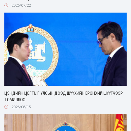
2026/07/22
ЦЭНДИЙН ЦОГТЫГ УЛСЫН ДЭЭД ШҮҮХИЙН ЕРӨНХИЙ ШҮҮГЧЭЭР
ТОМИЛЛОО
2026/06/15