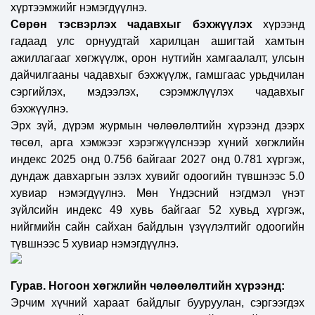
хүртээмжийг нэмэгдүүлнэ.
Сөрөн тэсвэрлэх чадавхыг бэхжүүлэх
хүрээнд
гадаад улс орнуудтай харилцан ашигтай хамтын
ажиллагааг хөгжүүлж, орон нутгийн хамгаалалт, улсын
дайчилгааны чадавхыг бэхжүүлж, гамшгаас урьдчилан
сэргийлэх, мэдээлэх, сэрэмжлүүлэх чадавхыг
бэхжүүлнэ.
Эрх зүй, дүрэм журмын чөлөөлөлтийн хүрээнд дээрх
төсөл, арга хэмжээг хэрэгжүүлснээр хүний хөгжлийн
индекс 2025 онд 0.756 байгааг 2027 онд 0.781 хүргэж,
дундаж давхаргын эзлэх хувийг одоогийн түвшнээс 5.0
хувиар нэмэгдүүлнэ. Мөн Үндэсний нэгдмэл үнэт
зүйлсийн индекс 49 хувь байгааг 52 хувьд хүргэж,
нийгмийн сайн сайхан байдлын үзүүлэлтийг одоогийн
түвшнээс 5 хувиар нэмэгдүүлнэ.
Гурав. Ногоон хөгжлийн чөлөөлөлтийн хүрээнд:
Эрчим хүчний хараат байдлыг бууруулан, сэргээгдэх