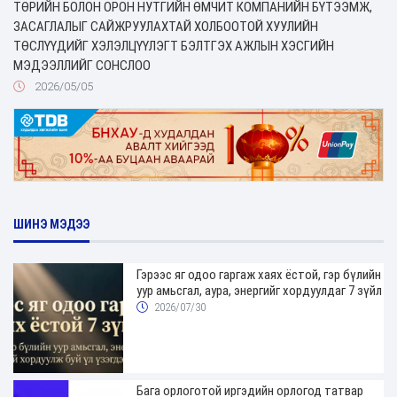
ТӨРИЙН БОЛОН ОРОН НУТГИЙН ӨМЧИТ КОМПАНИЙН БҮТЭЭМЖ,
ЗАСАГЛАЛЫГ САЙЖРУУЛАХТАЙ ХОЛБООТОЙ ХУУЛИЙН
ТӨСЛҮҮДИЙГ ХЭЛЭЛЦҮҮЛЭГТ БЭЛТГЭХ АЖЛЫН ХЭСГИЙН
МЭДЭЭЛЛИЙГ СОНСЛОО
2026/05/05
ШИНЭ МЭДЭЭ
Гэрээс яг одоо гаргаж хаях ёстой, гэр бүлийн
уур амьсгал, аура, энергийг хордуулдаг 7 зүйл
2026/07/30
Бага орлоготой иргэдийн орлогод татвар