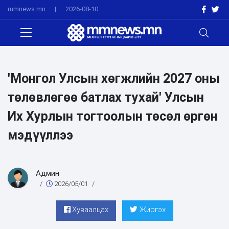
mmnews.mn
|
2026-08-10
'Монгол Улсын хөгжлийн 2027 оны
төлөвлөгөө батлах тухай' Улсын
Их Хурлын тогтоолын төсөл өргөн
мэдүүллээ
Админ
/
2026/05/01
/
Хуваалцах
Жиргэх