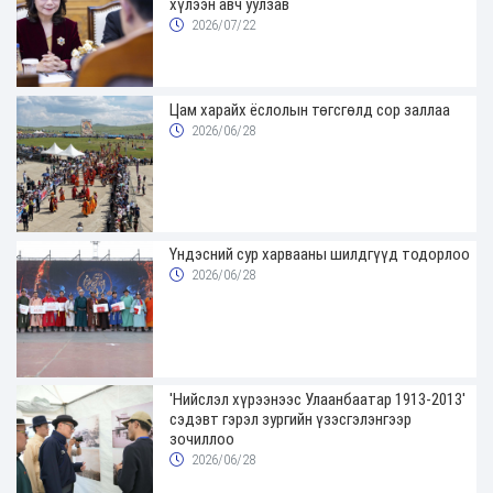
хүлээн авч уулзав
2026/07/22
Цам харайх ёслолын төгсгөлд сор заллаа
2026/06/28
Үндэсний сур харвааны шилдгүүд тодорлоо
2026/06/28
'Нийслэл хүрээнээс Улаанбаатар 1913-2013'
сэдэвт гэрэл зургийн үзэсгэлэнгээр
зочиллоо
2026/06/28