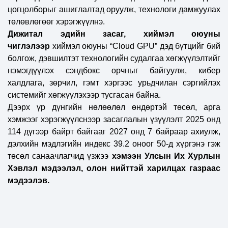
цогцолборыг ашиглалтад оруулж,
технологи дамжуулах
төлөвлөгөөг хэрэгжүүлнэ.
Дижитал эдийн засаг, хиймэл оюуны
чиглэлээр
хиймэл оюуны “Cloud GPU” дэд бүтцийг бий
болгож, дэвшилтэт технологийн судалгаа хөгжүүлэлтийг
нэмэгдүүлэх сэндбокс орчныг байгуулж, кибер
халдлага, зөрчил, гэмт хэргээс урьдчилан сэргийлэх
системийг хөгжүүлэхээр тусгасан байна.
Дээрх үр дүнгийн нөлөөлөл өндөртэй төсөл, арга
хэмжээг хэрэгжүүлснээр засаглалын үзүүлэлт 2025 онд
114 дүгээр байрт байгааг 2027 онд 7 байраар ахиулж,
дэлхийн мэдлэгийн индекс 39.2 оноог 50-д хүргэнэ гэж
төсөл санаачлагчид үзжээ
хэмээн Улсын Их Хурлын
Хэвлэл мэдээлэл, олон нийттэй харилцах газраас
мэдээлэв.