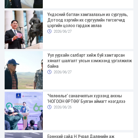
Үндэсний батлан хамгаалахын их сургууль,
Дотоод хэргийн их сургуулийн төгсөгчид
цэргийн цолоо гардаж авлаа
2026/06/27
Уул уурхайн салбарт хийж буй хамтарсан
хяналт шалгалт улсын хэмжээнд үргэлжилж
байна
2026/06/27
'Чөлөөлье' санаачилгын хүрээнд анхны
'НОГООН ӨРТӨӨ' Булган аймагт нээгдлээ
2026/06/26
Ерөнхий сайд Н.Учрал Далянийн аж