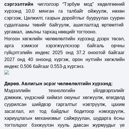
сэргээлтийн
чиглэлээр
“Тэрбум мод” хөдөлгөөний
хүрээнд 10.0 мянган га талбайг ойжуулж, нөхөн
сэргээж, Цөлжилт, газрын доройтлыг бууруулах суурин
судалгааны төвийг байгуулж, ашиглалтад өртөмтгий
ургамал, амьтны тархац нөөцийг тогтооно.
Ногоон хөгжлийн чөлөөлөлтийн хүрээнд дээрх төсөл,
арга хэмжээг хэрэгжүүлснээр байгаль орчны
гүйцэтгэлийн индекс 2025 онд 37.2 оноотой байгааг
2027 онд 40 оноонд хүргэж, орон нутгийн хөгжлийн
индекс 0.506 байгааг 0.553-д хүргэнэ.
Дөрөв. Авлигын эсрэг чөлөөлөлтийн хүрээнд:
Мэдээллийн технологийн үйлдвэрлэлийг
дэмжиж,
үндэсний хиймэл оюуныг хөгжүүлж,
өгөгдөлд
суурилсан шийдвэр гаргалтыг нэвтрүүлж, цахим
засаглал, ил тод байдлыг бодитоор нэмэгдүүлж,
хариуцлагын механизмыг сайжруулан, шударга ёсны
тогтолцоог бэхжүүлэн хууль давсан журмуудыг үе