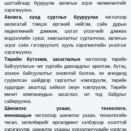
шаттайгаар бууруулж авлигын эсрэг чөлөөлөлтийг
хэрэгжүүлнэ.
Авлига, хүнд суртлыг бууруулах
чиглэлээр
авлигатай тэмцэх иргэний нийгэм, сайн дурын
хөдөлгөөнийг дэмжиж, шүгэл үлээгчийг дэмжих
мэдээллийн суваг, хамгаалалтыг сурталчлах, авлигын
эсрэг соён гэгээрүүлэлт, хууль хэрэгжилтийн үнэлгээг
хэрэгжүүлнэ.
Төрийн бүтээмж, засаглалын
чиглэлээр
төрийн
байгууллагын чиг үүргийн давхардлыг арилгаж, бүтэц,
зохион байгуулалтыг оновчтой болгож, их өгөгдөлд
суурилсан шийдвэр гаргалтыг нэмэгдүүлж, төрийн
худалдан авалтад хиймэл оюун нэвтрүүлж, Төрийн
өмчит компаниудын засаглал, ил тод байдлыг
сайжруулна.
Шинжлэх ухаан, технологи,
инновацын
чиглэлээр
шинжлэх ухаан, технологийн
төсөл, хөтөлбөрийг өрсөлдөөнт хэлбэрээр нээлттэй
хэрэгжүүлж,
шинжлэх ухааны хүрээлэнгүүдийн нэгдсэн