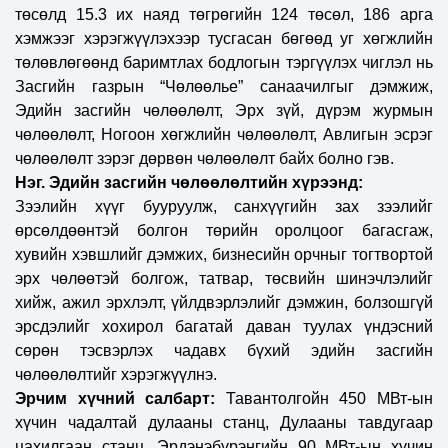
төсөлд 15.3 их наяд төгрөгийн 124 төсөл, 186 арга
хэмжээг хэрэгжүүлэхээр тусгасан бөгөөд уг хөгжлийн
төлөвлөгөөнд баримтлах бодлогын тэргүүлэх чиглэл нь
Засгийн газрын “Чөлөөлье” санаачилгыг дэмжиж,
Эдийн засгийн чөлөөлөлт, Эрх зүй, дүрэм журмын
чөлөөлөлт, Ногоон хөгжлийн чөлөөлөлт, Авлигын эсрэг
чөлөөлөлт зэрэг дөрвөн чөлөөлөлт байх болно гэв.
Нэг. Эдийн засгийн чөлөөлөлтийн хүрээнд:
Зээлийн хүүг бууруулж, санхүүгийн зах зээлийг
өрсөлдөөнтэй болгон төрийн оролцоог багасгаж,
хувийн хэвшлийг дэмжих, бизнесийн орчныг тогтвортой
эрх чөлөөтэй болгож, татвар, төсвийн шинэчлэлийг
хийж, ажил эрхлэлт, үйлдвэрлэлийг дэмжин, болзошгүй
эрсдэлийг хохирол багатай даван туулах үндэсний
сөрөн тэсвэрлэх чадавх бүхий эдийн засгийн
чөлөөлөлтийг хэрэгжүүлнэ.
Эрчим хүчний салбарт:
Тавантолгойн 450 МВт-ын
хүчин чадалтай дулааны станц,
Дулааны тавдугаар
цахилгаан станц, Эрдэнэбүрэнгийн 90 МВт-ын хүчин