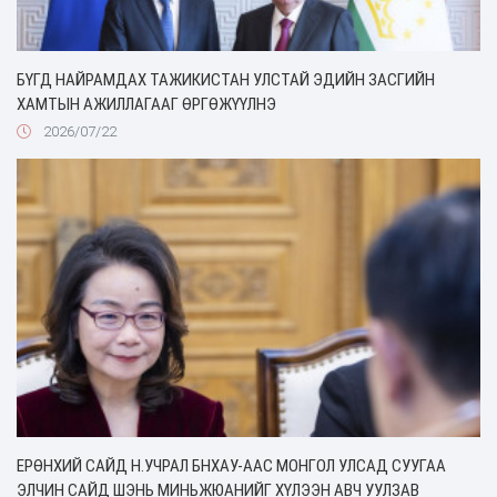
БҮГД НАЙРАМДАХ ТАЖИКИСТАН УЛСТАЙ ЭДИЙН ЗАСГИЙН
ХАМТЫН АЖИЛЛАГААГ ӨРГӨЖҮҮЛНЭ
2026/07/22
ЕРӨНХИЙ САЙД Н.УЧРАЛ БНХАУ-ААС МОНГОЛ УЛСАД СУУГАА
ЭЛЧИН САЙД ШЭНЬ МИНЬЖЮАНИЙГ ХҮЛЭЭН АВЧ УУЛЗАВ