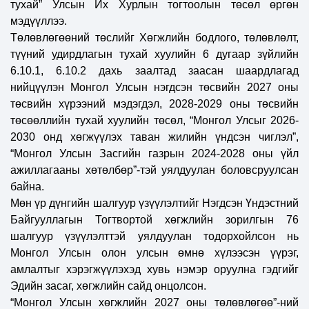
тухай” Улсын Их Хурлын тогтоолын төсөл өргөн
мэдүүллээ.
Төлөвлөгөөний төслийг Хөгжлийн бодлого, төлөвлөлт,
түүний удирдлагын тухай хуулийн 6 дугаар зүйлийн
6.10.1, 6.10.2 дахь заалтад заасан шаардлагад
нийцүүлэн Монгол Улсын нэгдсэн төсвийн 2027 оны
төсвийн хүрээний мэдэгдэл, 2028-2029 оны төсвийн
төсөөллийн тухай хуулийн төсөл, “Монгол Улсыг 2026-
2030 онд хөгжүүлэх таван жилийн үндсэн чиглэл”,
“Монгол Улсын Засгийн газрын 2024-2028 оны үйл
ажиллагааны хөтөлбөр”-тэй уялдуулан боловсруулсан
байна.
Мөн үр дүнгийн шалгуур үзүүлэлтийг Нэгдсэн Үндэстний
Байгууллагын Тогтвортой хөгжлийн зорилгын 76
шалгуур үзүүлэлттэй уялдуулан тодорхойлсон нь
Монгол Улсын олон улсын өмнө хүлээсэн үүрэг,
амлалтыг хэрэгжүүлэхэд хувь нэмэр оруулна гэдгийг
Эдийн засаг, хөгжлийн сайд онцолсон.
“Монгол Улсын хөгжлийн 2027 оны төлөвлөгөө”-ний