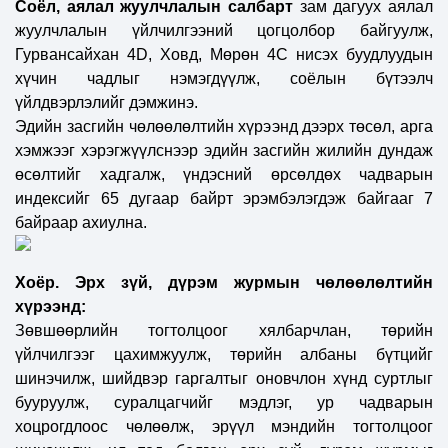
Соёл, аялал жуулчлалын салбарт
зам дагуух аялал
жуулчлалын үйлчилгээний цогцолбор байгуулж,
Гурвансайхан 4D, Ховд, Мөрөн 4С нисэх буудлуудын
хүчин чадлыг нэмэгдүүлж, соёлын бүтээлч
үйлдвэрлэлийг дэмжинэ.
Эдийн засгийн чөлөөлөлтийн хүрээнд дээрх төсөл, арга
хэмжээг хэрэгжүүлснээр эдийн засгийн жилийн дундаж
өсөлтийг хадгалж, үндэсний өрсөлдөх чадварын
индексийг 65 дугаар байрт эрэмбэлэгдэж байгааг 7
байраар ахиулна.
Хоёр. Эрх зүй, дүрэм журмын чөлөөлөлтийн
хүрээнд:
Зөвшөөрлийн тогтолцоог хялбарчлан, төрийн
үйлчилгээг цахимжуулж, төрийн албаны бүтцийг
шинэчилж, шийдвэр гаргалтыг оновчлон хүнд суртлыг
бууруулж, суралцагчийг мэдлэг, ур чадварын
хоцрогдлоос чөлөөлж, эрүүл мэндийн тогтолцоог