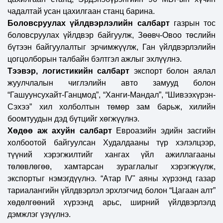
чадалтай усан цахилгаан станц барина.
Боловсруулах үйлдвэрлэлийн салбарт
газрын тос
боловсруулах үйлдвэр байгуулж, Зөөвч-Овоо төслийн
бүтээн байгуулалтыг эрчимжүүлж, Ган үйлдвэрлэлийн
цогцолборын талбайн бэлтгэл ажлыг эхлүүлнэ.
Тээвэр, логистикийн салбарт
экспорт болон аялал
жуулчлалын чиглэлийн авто замууд болон
“Гашуунсухайт-Ганцмод”, “Ханги-Мандал”, “Шивээхүрэн-
Сэхээ” хил холболтын төмөр зам барьж, хилийн
боомтуудын дэд бүтцийг хөгжүүлнэ.
Хөдөө аж ахуйн салбарт
Евроазийн эдийн засгийн
холбоотой байгуулсан Худалдааны түр хэлэлцээр,
түүний хэрэгжилтийг хангах үйл ажиллагааны
төлөвлөгөө, хамтарсан зураглалыг хэрэгжүүлж,
экспортыг нэмэгдүүлнэ. “Атар IV" аяны хүрээнд газар
тариалангийн үйлдвэрлэл эрхлэгчид болон “Цагаан алт”
хөдөлгөөний хүрээнд арьс, ширний үйлдвэрлэлд
дэмжлэг үзүүлнэ.