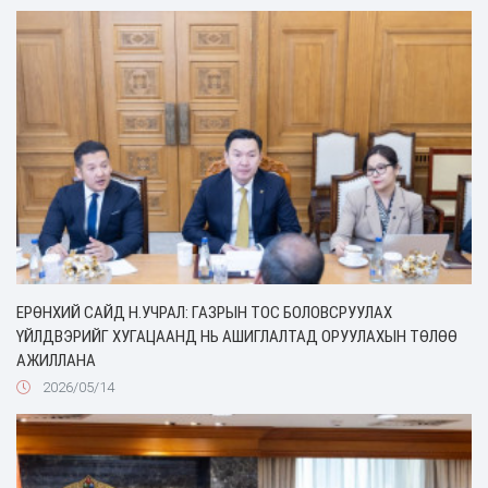
ЕРӨНХИЙ САЙД Н.УЧРАЛ: ГАЗРЫН ТОС БОЛОВСРУУЛАХ
ҮЙЛДВЭРИЙГ ХУГАЦААНД НЬ АШИГЛАЛТАД ОРУУЛАХЫН ТӨЛӨӨ
АЖИЛЛАНА
2026/05/14