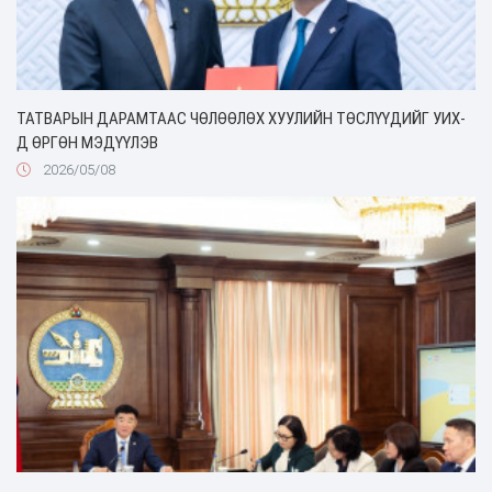
ТАТВАРЫН ДАРАМТААС ЧӨЛӨӨЛӨХ ХУУЛИЙН ТӨСЛҮҮДИЙГ УИХ-
Д ӨРГӨН МЭДҮҮЛЭВ
2026/05/08