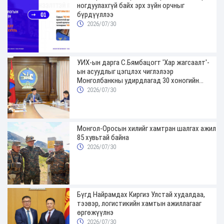
ногдуулахгүй байх эрх зүйн орчныг
бүрдүүллээ
2026/07/30
УИХ-ын дарга С.Бямбацогт 'Хар жагсаалт'-
ын асуудлыг цэгцлэх чиглэлээр
Монголбанкны удирдлагад 30 хоногийн
хугацаатай үүрэг өглөө
2026/07/30
Монгол-Оросын хилийг хамтран шалгах ажил
85 хувьтай байна
2026/07/30
Бүгд Найрамдах Киргиз Улстай худалдаа,
тээвэр, логистикийн хамтын ажиллагааг
өргөжүүлнэ
2026/07/30