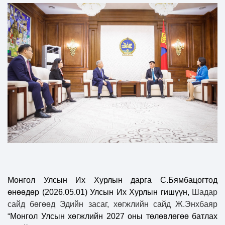
Монгол Улсын Их Хурлын дарга С.Бямбацогтод
өнөөдөр
(
2026.05.01
) Улсын Их Хурлын гишүүн,
Шадар
сайд бөгөөд Эдийн засаг, хөгжлийн сайд Ж.Энхбаяр
“
Монгол Улсын хөгжлийн 2027 оны төлөвлөгөө батлах