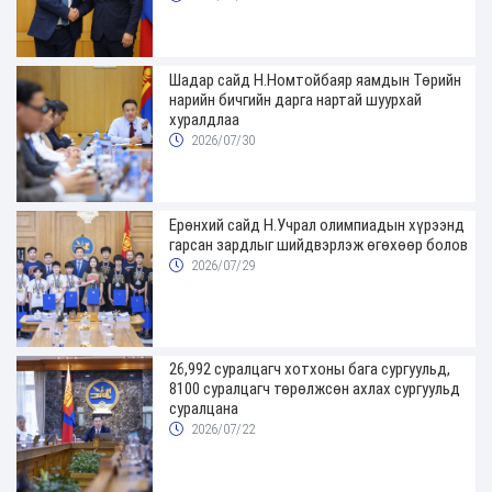
Шадар сайд Н.Номтойбаяр яамдын Төрийн
нарийн бичгийн дарга нартай шуурхай
хуралдлаа
2026/07/30
Ерөнхий сайд Н.Учрал олимпиадын хүрээнд
гарсан зардлыг шийдвэрлэж өгөхөөр болов
2026/07/29
26,992 суралцагч хотхоны бага сургуульд,
8100 суралцагч төрөлжсөн ахлах сургуульд
суралцана
2026/07/22