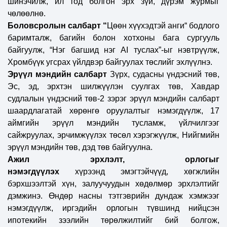
шинэчилж, ил тод болгон эрх зүй, дүрэм журмыг
чөлөөлнө.
Боловсролын салбарт “
Цөөн хүүхэдтэй анги“ бодлого
баримталж, багийн болон хотхоны бага сургууль
байгуулж, “Нэг багшид нэг AI туслах”-ыг нэвтрүүлж,
Хромбүүк угсрах үйлдвэр байгуулах төслийг эхлүүлнэ.
Эрүүл мэндийн салбарт
Зүрх, судасны үндэсний төв,
Эс, эд, эрхтэн шилжүүлэн суулгах төв, Хавдар
судлалын үндэсний төв-2 зэрэг эрүүл мэндийн салбарт
шаардлагатай хөрөнгө оруулалтыг нэмэгдүүлж, 17
аймгийн эрүүл мэндийн тусламж, үйлчилгээг
сайжруулах, эрчимжүүлэх төсөл хэрэгжүүлж, Нийгмийн
эрүүл мэндийн төв, дэд төв байгуулна.
Ажил эрхлэлт, орлогыг
нэмэгдүүлэх
хүрээнд
эмэгтэйчүүд, хөгжлийн
бэрхшээлтэй хүн, залуучуудын хөдөлмөр эрхлэлтийг
дэмжинэ. Өндөр насны тэтгэврийн дундаж хэмжээг
нэмэгдүүлж,
и
ргэдийн орлогын түвшинд нийцсэн
ипотекийн зээлийн төрөлжилтийг бий болгож,