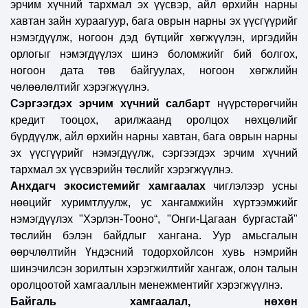
эрчим хүчний тархмал эх үүсвэр, айл өрхийн нарны
хавтан зайн хураагуур, бага оврын нарны эх үүсгүүрийг
нэмэгдүүлж, ногоон дэд бүтцийг хөгжүүлэн, иргэдийн
орлогыг нэмэгдүүлэх шинэ боломжийг бий болгох,
ногоон дата төв байгуулах, ногоон хөгжлийн
чөлөөлөлтийг хэрэгжүүлнэ.
Сэргээгдэх эрчим хүчний салбарт
нүүрстөрөгчийн
кредит тооцох, арилжаанд оролцох нөхцөлийг
бүрдүүлж, айл өрхийн нарны хавтан, бага оврын нарны
эх үүсгүүрийг нэмэгдүүлж, сэргээгдэх эрчим хүчний
тархмал эх үүсвэрийн төслийг хэрэгжүүлнэ.
Анхдагч экосистемийг хамгаалах
чиглэлээр усны
нөөцийг хуримтлуулж, ус хангамжийн хүртээмжийг
нэмэгдүүлэх "Хэрлэн-Тооно“, "Онги-Цагаан бургастай"
төслийн бэлэн байдлыг хангана. Уур амьсгалын
өөрчлөлтийн Үндэсний тодорхойлсон хувь нэмрийн
шинэчилсэн зорилтын хэрэгжилтийг хангаж, олон талын
оролцоотой хамгааллын менежментийг хэрэгжүүлнэ.
Байгаль хамгаалал, нөхөн