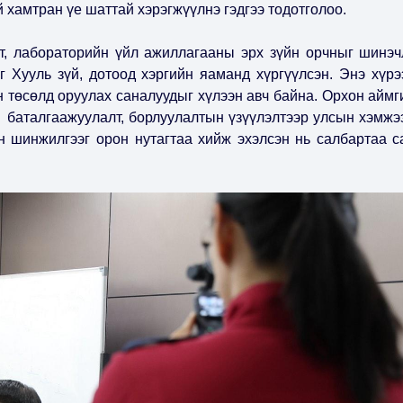
хамтран үе шаттай хэрэгжүүлнэ гэдгээ тодотголоо.
лт, лабораторийн үйл ажиллагааны эрх зүйн орчныг шинэч
г Хууль зүй, дотоод хэргийн яаманд хүргүүлсэн. Энэ хүрэ
н төсөлд оруулах саналуудыг хүлээн авч байна. Орхон аймг
д баталгаажуулалт, борлуулалтын үзүүлэлтээр улсын хэмжэ
н шинжилгээг орон нутагтаа хийж эхэлсэн нь салбартаа с