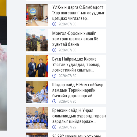
УИХ-ын дарга С.Бямбацогт
'Хар жагсаалт'-ын асуудлыг
цэгцлэх чиглэлээр
Монголбанкны удирдлагад
2026/07/30
30 хоногийн хугацаатай
Монгол-Оросын хилийг
үүрэг өглөө
хамтран шалгах ажил 85
хувьтай байна
2026/07/30
Бүгд Найрамдах Киргиз
Улстай худалдаа, тээвэр,
логистикийн хамтын
ажиллагааг өргөжүүлнэ
2026/07/30
Шадар сайд Н.Номтойбаяр
яамдын Төрийн нарийн
бичгийн дарга нартай
шуурхай хуралдлаа
2026/07/30
Ерөнхий сайд Н.Учрал
олимпиадын хүрээнд гарсан
зардлыг шийдвэрлэж
өгөхөөр болов
2026/07/29
26,992 суралцагч хотхоны