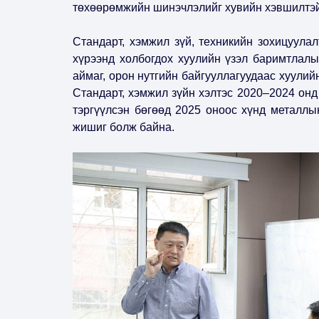
төхөөрөмжийн шинэчлэлийг хувийн хэвшилтэй 
Стандарт, хэмжил зүй, техникийн зохицуула
хүрээнд холбогдох хуулийн үзэл баримтлалы
аймаг, орон нутгийн байгууллагуудаас хуулий
Стандарт, хэмжил зүйн хэлтэс 2020–2024 он
тэргүүлсэн бөгөөд 2025 оноос хүнд металлы
жишиг болж байна.