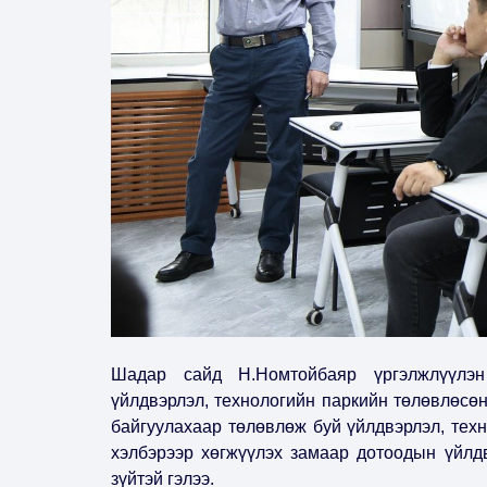
Шадар сайд Н.Номтойбаяр үргэлжлүүлэн 
үйлдвэрлэл, технологийн паркийн төлөвлөсө
байгуулахаар төлөвлөж буй үйлдвэрлэл, техн
хэлбэрээр хөгжүүлэх замаар дотоодын үйлдв
зүйтэй гэлээ.