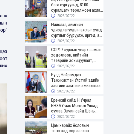
бага сургуульд, 8100
суралцагч төрөлжсөн ахлах
сургуульд суралцана
лэх
2026/07/22
лын
Нийслэл, аймгийн
удирдлагуудын ажлыг хүнд
ор”
суртлыг бууруулж, иргэд, аж
ахуйн нэгжийн ачааг хэрхэн
2026/07/22
хөнгөлснөөр дүгнэнэ
COP17 хурлын үеэрх замын
цээ
хөдөлгөөн, нийтийн
өөт
тээврийн зохицуулалт,
жих
сургууль, цэцэрлэг, зах,
2026/07/22
худалдааны төвийн
Бүгд Найрамдах
ажиллах хуваарийг гаргаж,
Тажикистан Улстай эдийн
иргэдэд мэдээлэхийг үүрэг
засгийн хамтын ажиллагааг
болголоо
өргөжүүлнэ
2026/07/22
Ерөнхий сайд Н.Учрал
БНХАУ-аас Монгол Улсад
суугаа Элчин сайд Шэнь
Миньжюанийг хүлээн авч
2026/07/22
уулзав
Цам харайх ёслолын
төгсгөлд сор заллаа