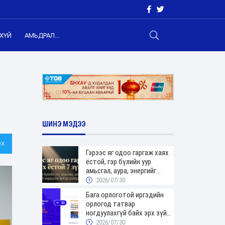
ХҮЙ
АМЬДРАЛ...
ШИНЭ МЭДЭЭ
х
Гэрээс яг одоо гаргаж хаях
ёстой, гэр бүлийн уур
амьсгал, аура, энергийг
хордуулдаг 7 зүйл
2026/07/30
Бага орлоготой иргэдийн
орлогод татвар
ногдуулахгүй байх эрх зүйн
орчныг бүрдүүллээ
2026/07/30