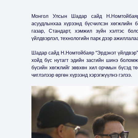
Монгол Улсын Шадар сайд Н.Номтойбаяр 
асуудлынхаа хүрээнд бүсчилсэн хөгжлийн б
газар, Стандарт, хэмжил зүйн хэлтэс бол
үйлдвэрлэл, технологийн парк дээр ажиллала
Шадар сайд Н.Номтойбаяр “Эрдэнэт үйлдвэр”
хойд бүс нутагт эдийн засгийн шинэ боломж
бүсийн хөгжлийг зөвхөн хил орчмын бүсэд тө
чиглэлээр өргөн хүрээнд хэрэгжүүлнэ гэлээ.