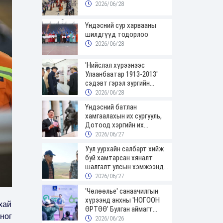
2026/06/28
Үндэсний сур харвааны
шилдгүүд тодорлоо
2026/06/28
'Нийслэл хүрээнээс
Улаанбаатар 1913-2013'
сэдэвт гэрэл зургийн
үзэсгэлэнгээр зочиллоо
2026/06/28
Үндэсний батлан
хамгаалахын их сургууль,
Дотоод хэргийн их
сургуулийн төгсөгчид
2026/06/27
цэргийн цолоо гардаж
Уул уурхайн салбарт хийж
авлаа
буй хамтарсан хяналт
шалгалт улсын хэмжээнд
үргэлжилж байна
2026/06/27
'Чөлөөлье' санаачилгын
хүрээнд анхны 'НОГООН
хай
ӨРТӨӨ' Булган аймагт
ног
нээгдлээ
2026/06/26