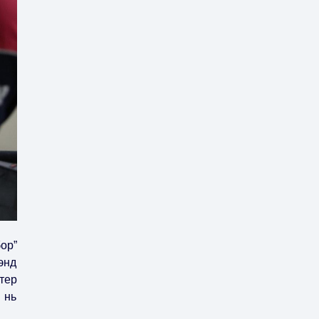
ор”
энд
тер
 нь