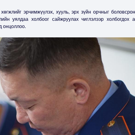
хөгжлийг эрчимжүүлэх, хууль, эрх зүйн орчныг боловсрон
лийн уялдаа холбоог сайжруулах чиглэлээр холбогдох а
д онцоллоо.