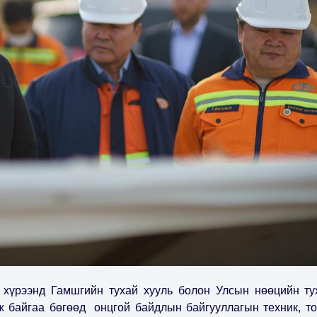
 хүрээнд Гамшгийн тухай хууль болон Улсын нөөцийн ту
ж байгаа бөгөөд онцгой байдлын байгууллагын техник, то