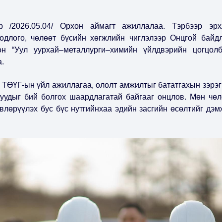
/2026.05.04/ Орхон аймагт ажиллалаа. Тэрбээр эрх
одлого, чөлөөт бүсийн хөгжлийн чиглэлээр Онцгой байд
он “Уул уурхай–металлурги–химийн үйлдвэрийн цогцолб
а.
 ТӨҮГ-ын үйл ажиллагаа, ололт амжилтыг бататгахын зэрэг
уудыг бий болгох шаардлагатай байгааг онцлов. Мөн чөл
влөрүүлэх бус бүс нутгийнхаа эдийн засгийн өсөлтийг дэм