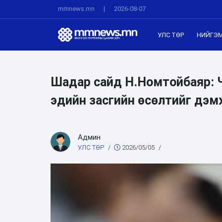
mmnews.mn
|
2026-08-07
УЛС ТӨР
НИЙГЭ
Шадар сайд Н.Номтойбаяр: Ч
эдийн засгийн өсөлтийг дэм
Админ
УЛС ТӨР
/
2026/05/05
/