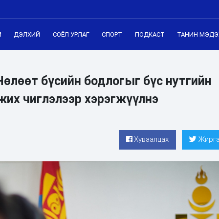
М
ДЭЛХИЙ
СОЁЛ УРЛАГ
СПОРТ
ПОДКАСТ
ТАНИН МЭДЭ
өлөөт бүсийн бодлогыг бүс нутгийн
жих чиглэлээр хэрэгжүүлнэ
Хуваалцах
Жиргэ