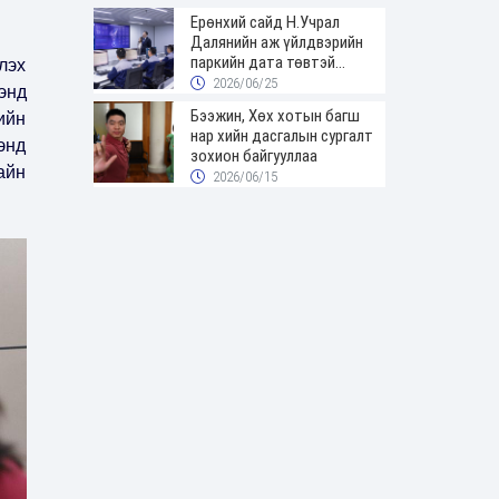
Ерөнхий сайд Н.Учрал
Далянийн аж үйлдвэрийн
паркийн дата төвтэй
лэх
танилцав
2026/06/25
энд
Бээжин, Хөх хотын багш
ийн
нар хийн дасгалын сургалт
энд
зохион байгууллаа
айн
2026/06/15