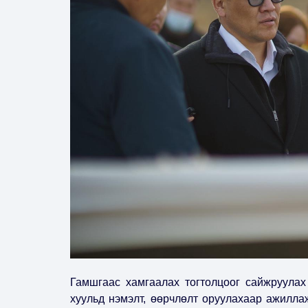
Гамшгаас хамгаалах тогтолцоог сайжруулах
хуульд нэмэлт, өөрчлөлт оруулахаар ажилла