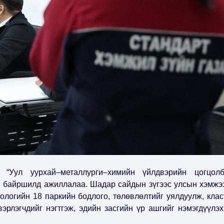
“Уул уурхай–металлурги–химийн үйлдвэрийн цогцолб
н байршилд ажиллалаа. Шадар сайдын зүгээс улсын хэмжэ
ологийн 18 паркийн бодлого, төлөвлөлтийг уялдуулж, клас
эрлэгчдийг нэгтгэж, эдийн засгийн үр ашгийг нэмэгдүүлэх