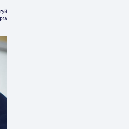
гуй
рга