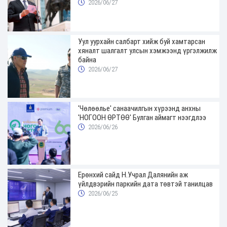
2026/06/27
Уул уурхайн салбарт хийж буй хамтарсан
хяналт шалгалт улсын хэмжээнд үргэлжилж
байна
2026/06/27
'Чөлөөлье' санаачилгын хүрээнд анхны
'НОГООН ӨРТӨӨ' Булган аймагт нээгдлээ
2026/06/26
Ерөнхий сайд Н.Учрал Далянийн аж
үйлдвэрийн паркийн дата төвтэй танилцав
2026/06/25