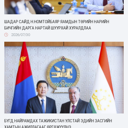
ШАДАР САЙД Н.НОМТОЙБАЯР ЯАМДЫН ТӨРИЙН НАРИЙН
БИЧГИЙН ДАРГА НАРТАЙ ШУУРХАЙ ХУРАЛДЛАА
2026/07/30
БҮГД НАЙРАМДАХ ТАЖИКИСТАН УЛСТАЙ ЭДИЙН ЗАСГИЙН
ХАМТЫН АЖИЛЛАГААГ ӨРГӨЖҮҮЛНЭ