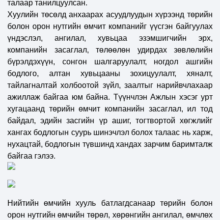
т
алаар танилцуулсан.
Хуулийн төсөлд анхаарах асуудлууд
ын хүрээнд
т
өрийн
болон орон нутгийн өмчит компанийг үүсгэн байгуулах
үндэслэл, ангилал, хувьцаа эзэмшигчийн эрх,
компанийн засаглал, төлөөлөн удирдах зөвлөлийн
бүрэлдэхүүн, сонгон шалгаруулалт, ногдол ашгийн
бодлого, алтан хувьцааны зохицуулалт, хяналт,
тайлагналтай холбоотой зүйл, заалтыг нарийвчлахаар
ажиллаж бай
гаа юм байна.
Т
үүнчлэн Ажлын хэсэг у
рт
хугацаанд төрийн өмчит компанийн засаглал, ил тод
байдал, эдийн засгийн үр ашиг, тогтвортой хөгжлийг
хангах бодлогын суурь шинэчлэл болох талаас нь харж,
нухацтай, бодлогын түвшинд хандах
зарчим баримталж
байгаа гэлээ.
Нийтийн өмчийн хууль батлагдсанаар төрийн болон
орон нутгийн өмчийн төрөл, хөрөнгийн ангилал, өмчлөх