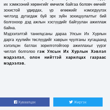
их хэмжээний хөрөнгийг өмчилж байгаа боловч өмчийг
зохистой удирдах, үр өгөөжийг нэмэгдүүлэх
чиглэлд
дутагдаж буй
эрх зүйн зохицуулалт
ыг бий
болгохоор дэд ажлын хэсгүүдийг байгуулан ажиллаж
байна.
Мэдээлэлтэй танилцсаны дараа Улсын Их Хурлын
дарга хуулийн төслүүдийг хаврын чуулганы хугацаанд
хэлэлцэн батлах зорилготойгоор ажиллахыг үүрэг
чиглэл болголоо
гэж Улсын Их Хурлын Хэвлэл
мэдээлэл, олон нийттэй харилцах газраас
мэдээлэв.
Хуваалцах
Жиргэх