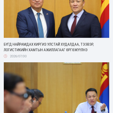
БҮГД НАЙРАМДАХ КИРГИЗ УЛСТАЙ ХУДАЛДАА, ТЭЭВЭР,
ЛОГИСТИКИЙН ХАМТЫН АЖИЛЛАГААГ ӨРГӨЖҮҮЛНЭ
2026/07/30