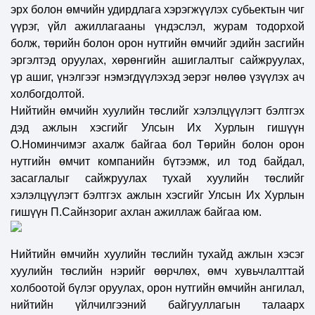
эрх болон өмчийн удирдлага хэрэгжүүлэх субьектын чиг
үүрэг, үйл ажиллагааны үндэслэл, журам тодорхой
болж, төрийн болон орон нутгийн өмчийг эдийн засгийн
эргэлтэд оруулах, хөрөнгийн ашиглалтыг сайжруулах,
үр ашиг, үнэлгээг нэмэгдүүлэхэд эерэг нөлөө үзүүл
эх ач
холбогдолтой.
Нийтийн өмчийн хуулийн төслийг хэлэлцүүлэгт бэлтгэх
дэд ажлын хэсгийг Улсын Их Хурлын гишүүн
О.Номинчимэг ахалж байгаа бол
Төрийн болон орон
нутгийн өмчит компанийн бүтээмж, ил тод байдал,
засаглалыг сайжруулах тухай хуулийн төслий
г
хэлэлцүүлэгт бэлтгэх ажлын хэсгийг Улсын Их Хурлын
гишүүн П.Сайнзориг ахлан ажиллаж байгаа юм.
Нийтийн өмчийн хуулийн төслийн тухайд ажлын хэсэг
х
уулийн төслийн нэрийг өөрчлөх, өмч хувьчлалттай
холбоотой бүлэг оруулах, орон нутгийн өмчийн ангилал,
нийтийн үйлчилгээний байгууллагын талаарх