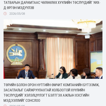
ТАТВАРЫН ДАРАМТААС ЧӨЛӨӨЛӨХ ХУУЛИЙН ТӨСЛҮҮДИЙГ УИХ-
Д ӨРГӨН МЭДҮҮЛЭВ
2026/05/08
ТӨРИЙН БОЛОН ОРОН НУТГИЙН ӨМЧИТ КОМПАНИЙН БҮТЭЭМЖ,
ЗАСАГЛАЛЫГ САЙЖРУУЛАХТАЙ ХОЛБООТОЙ ХУУЛИЙН
ТӨСЛҮҮДИЙГ ХЭЛЭЛЦҮҮЛЭГТ БЭЛТГЭХ АЖЛЫН ХЭСГИЙН
МЭДЭЭЛЛИЙГ СОНСЛОО