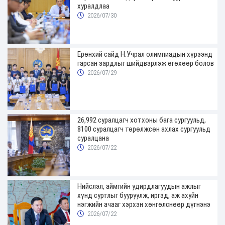
хуралдлаа
2026/07/30
Ерөнхий сайд Н.Учрал олимпиадын хүрээнд
гарсан зардлыг шийдвэрлэж өгөхөөр болов
2026/07/29
26,992 суралцагч хотхоны бага сургуульд,
8100 суралцагч төрөлжсөн ахлах сургуульд
суралцана
2026/07/22
Нийслэл, аймгийн удирдлагуудын ажлыг
хүнд суртлыг бууруулж, иргэд, аж ахуйн
нэгжийн ачааг хэрхэн хөнгөлснөөр дүгнэнэ
2026/07/22