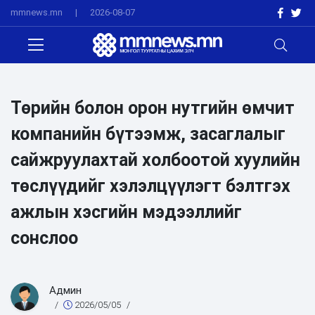
mmnews.mn
|
2026-08-07
Төрийн болон орон нутгийн өмчит
компанийн бүтээмж, засаглалыг
сайжруулахтай холбоотой хуулийн
төслүүдийг хэлэлцүүлэгт бэлтгэх
ажлын хэсгийн мэдээллийг
сонслоо
Админ
/
2026/05/05
/