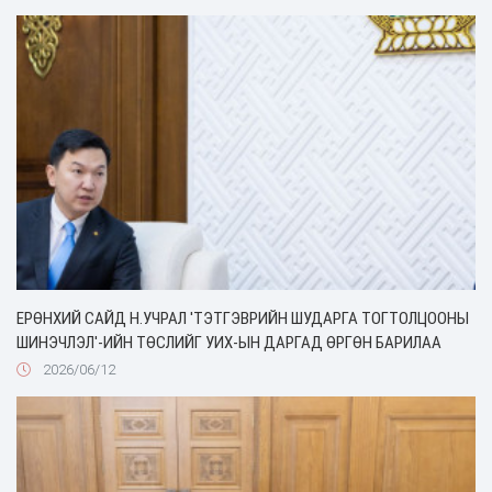
ЕРӨНХИЙ САЙД Н.УЧРАЛ 'ТЭТГЭВРИЙН ШУДАРГА ТОГТОЛЦООНЫ
ШИНЭЧЛЭЛ'-ИЙН ТӨСЛИЙГ УИХ-ЫН ДАРГАД ӨРГӨН БАРИЛАА
2026/06/12