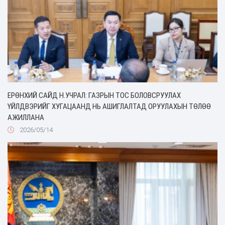
ЕРӨНХИЙ САЙД Н.УЧРАЛ: ГАЗРЫН ТОС БОЛОВСРУУЛАХ
ҮЙЛДВЭРИЙГ ХУГАЦААНД НЬ АШИГЛАЛТАД ОРУУЛАХЫН ТӨЛӨӨ
АЖИЛЛАНА
2026/05/14