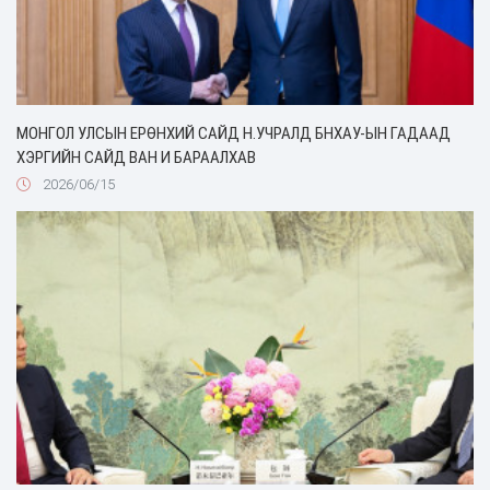
МОНГОЛ УЛСЫН ЕРӨНХИЙ САЙД Н.УЧРАЛД БНХАУ-ЫН ГАДААД
ХЭРГИЙН САЙД ВАН И БАРААЛХАВ
2026/06/15