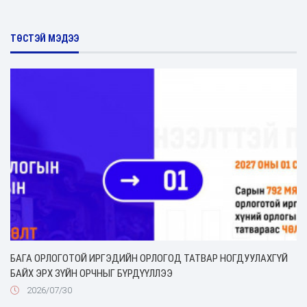
ТӨСТЭЙ МЭДЭЭ
БАГА ОРЛОГОТОЙ ИРГЭДИЙН ОРЛОГОД ТАТВАР НОГДУУЛАХГҮЙ
БАЙХ ЭРХ ЗҮЙН ОРЧНЫГ БҮРДҮҮЛЛЭЭ
2026/07/30