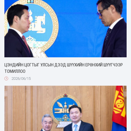
ЦЭНДИЙН ЦОГТЫГ УЛСЫН ДЭЭД ШҮҮХИЙН ЕРӨНХИЙ ШҮҮГЧЭЭР
ТОМИЛЛОО
2026/06/15