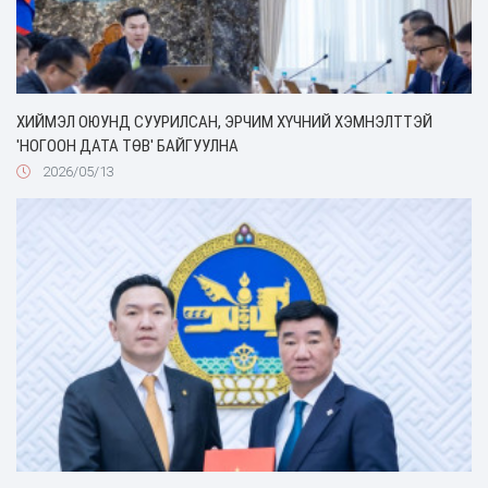
ХИЙМЭЛ ОЮУНД СУУРИЛСАН, ЭРЧИМ ХҮЧНИЙ ХЭМНЭЛТТЭЙ
'НОГООН ДАТА ТӨВ' БАЙГУУЛНА
2026/05/13