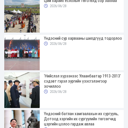
Цам харайх ёслолын төгсгөлд сор заллаа
2026/06/28
Үндэсний сур харвааны шилдгүүд тодорлоо
2026/06/28
'Нийслэл хүрээнээс Улаанбаатар 1913-2013'
сэдэвт гэрэл зургийн үзэсгэлэнгээр
зочиллоо
2026/06/28
Үндэсний батлан хамгаалахын их сургууль,
Дотоод хэргийн их сургуулийн төгсөгчид
цэргийн цолоо гардаж авлаа