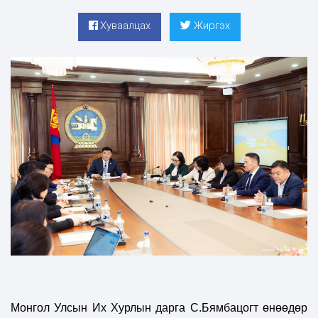
Хуваалцах
Жиргэх
Монгол Улсын Их Хурлын дарга С.Бямбацогт өнөөдөр