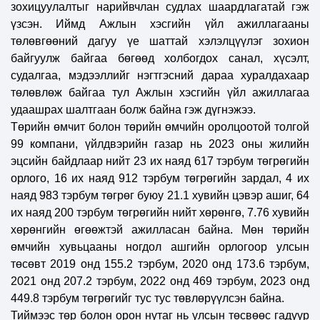
зохицуулалтыг нарийвчлан судлах шаардлагатай гэж
үзсэн. Иймд Ажлын хэсгийн үйл ажиллагааны
төлөвгөөний дагуу үе шаттай хэлэлцүүлэг зохион
байгуулж байгаа бөгөөд холбогдох санал, хүсэлт,
судалгаа, мэдээллийг нэгтгэсний
дараа
хуралдахаар
төлөвлөж байгаа тул Ажлын хэсгийн үйл ажиллагаа
удаашрах шалтгаан болж бай
на гэж дүгнэжээ.
Төрийн өмчит болон төрийн өмчийн оролцоотой толгой
99 компани, үйлдвэрийн газар нь 2023 оны жилийн
эцсийн байдлаар нийт 23 их наяд 617 тэрбум төгрөгийн
орлого, 16 их наяд 912 тэрбум төгрөгийн зардал, 4 их
наяд 983 тэрбум төгрөг буюу 21.1 хувийн цэвэр ашиг, 64
их наяд 200 тэрбум төгрөгийн нийт хөрөнгө, 7.76 хувийн
хөрөнгийн өгөөжтэй ажилласан байна. Мөн төрийн
өмчийн хувьцааны ногдол ашгийн орлогоор улсын
төсөвт 2019 онд 155.2 тэрбум, 2020 онд 173.6 тэрбум,
2021 онд 207.2 тэрбум, 2022 онд 469 тэрбум, 2023 онд
449.8 тэрбум төгрөгийг тус тус төвлөрүүлсэн байна.
Тиймээс т
өр болон орон нутаг нь улсын төсвөөс гадуур