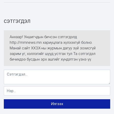
СЭТГЭГДЭЛ
Анхаар! Уншигчдын бичсэн сэтгэгдэлд
http://mmnews.mn хариуцлага хүлээхгүй болно.
Манай сайт ХХЗХ-ны журмын дагуу зүй зохисгүй
зарим үг, хэллэгийг шууд устгах тул Та сэтгэгдэл
бичихдээ бусдын эрх ашгийг хүндэтгэн үзнэ үү.