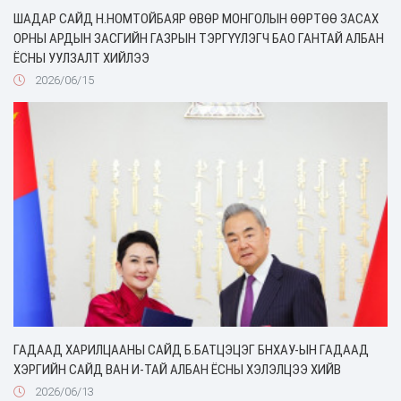
ШАДАР САЙД Н.НОМТОЙБАЯР ӨВӨР МОНГОЛЫН ӨӨРТӨӨ ЗАСАХ
ОРНЫ АРДЫН ЗАСГИЙН ГАЗРЫН ТЭРГҮҮЛЭГЧ БАО ГАНТАЙ АЛБАН
ЁСНЫ УУЛЗАЛТ ХИЙЛЭЭ
2026/06/15
ГАДААД ХАРИЛЦААНЫ САЙД Б.БАТЦЭЦЭГ БНХАУ-ЫН ГАДААД
ХЭРГИЙН САЙД ВАН И-ТАЙ АЛБАН ЁСНЫ ХЭЛЭЛЦЭЭ ХИЙВ
2026/06/13