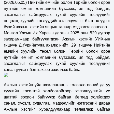
(2
026.05.05)
Нийтийн өмчийн болон Төрийн болон орон
нутгийн өмчит компанийн бүтээмж, ил тод байдал,
засаглалыг сайжруулах тухай хуулийн төслүүдийг
онцолж, хуулийн төслүүдийг
хэлэлцүүлэгт бэлтгэх үүрэг
бүхий ажлын хэсгийн явцын талаар мэдээлэл сонслоо.
Монгол Улсын Их Хурлын даргын 2025 оны 529 дүгээр
захирамжаар байгуулагдсан Ажлын хэсгийг УИХ-ын
гишүүн Д.Үүрийнтуяа ахалж нийт 29 гишүүн
Нийтийн
өмчийн хуулийн төсөл болон
Төрийн болон орон
нутгийн
өмчит компанийн
бүтээмж, ил тод байдал,
засаглалыг сайжруулах
тухай
хуулийн төслүүдийг
хэлэлцүүлэгт бэлтгэхээр ажиллаж байна.
Ажлын хэсгийн үйл ажиллагааны төлөвлөгөөний дагуу
хуулийн төсөлтэй холбоотойгоор хэлэлцүүлгийг үе
шаттай зохион байгуулж байгаа бөгөөд холбогдох
санал, хүсэлт, судалгаа, мэдээллийг нэгтгэсний
дараа
А
жлын хэсгийг хуралдуулахаар төлөвлөж байгаа