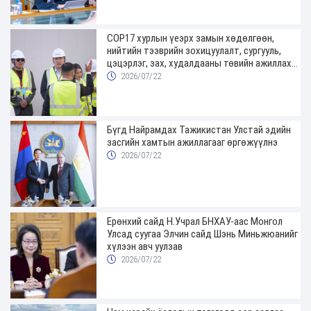
COP17 хурлын үеэрх замын хөдөлгөөн,
нийтийн тээврийн зохицуулалт, сургууль,
цэцэрлэг, зах, худалдааны төвийн ажиллах
хуваарийг гаргаж, иргэдэд мэдээлэхийг
2026/07/22
үүрэг болголоо
Бүгд Найрамдах Тажикистан Улстай эдийн
засгийн хамтын ажиллагааг өргөжүүлнэ
2026/07/22
Ерөнхий сайд Н.Учрал БНХАУ-аас Монгол
Улсад суугаа Элчин сайд Шэнь Миньжюанийг
хүлээн авч уулзав
2026/07/22