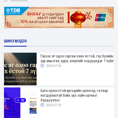
2026/05/05
ШИНЭ МЭДЭЭ
Гэрээс яг одоо гаргаж хаях ёстой, гэр бүлийн
уур амьсгал, аура, энергийг хордуулдаг 7 зүйл
2026/07/30
Бага орлоготой иргэдийн орлогод татвар
ногдуулахгүй байх эрх зүйн орчныг
бүрдүүллээ
2026/07/30