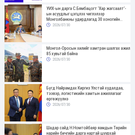
УИХ-ын дарга С.Бямбацогт 'Хар жагсаалт'-
ын асуудлыг цэгцлэх чиглэлээр
Монголбанкны удирдлагад 30 хоногийн
хугацаатай үүрэг өглөө
2026/07/30
Монгол-Оросын хилийг хамтран шалгах ажил
85 хувьтай байна
2026/07/30
Бүгд Найрамдах Киргиз Улстай худалдаа,
тээвэр, логистикийн хамтын ажиллагааг
өргөжүүлнэ
2026/07/30
Шадар сайд Н.Номтойбаяр яамдын Төрийн
нарийн бичгийн дарга нартай шуурхай