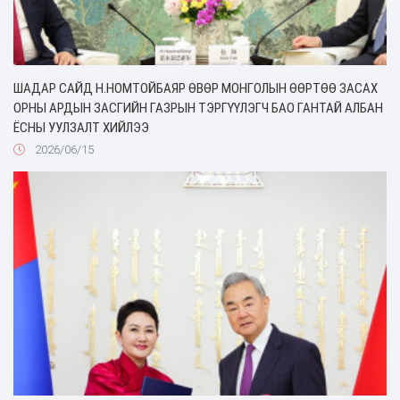
ШАДАР САЙД Н.НОМТОЙБАЯР ӨВӨР МОНГОЛЫН ӨӨРТӨӨ ЗАСАХ
ОРНЫ АРДЫН ЗАСГИЙН ГАЗРЫН ТЭРГҮҮЛЭГЧ БАО ГАНТАЙ АЛБАН
ЁСНЫ УУЛЗАЛТ ХИЙЛЭЭ
2026/06/15