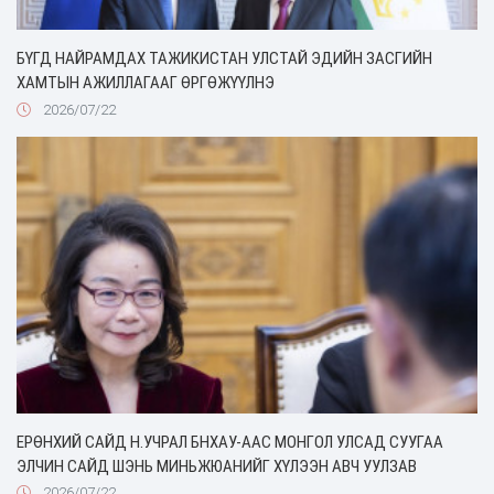
БҮГД НАЙРАМДАХ ТАЖИКИСТАН УЛСТАЙ ЭДИЙН ЗАСГИЙН
ХАМТЫН АЖИЛЛАГААГ ӨРГӨЖҮҮЛНЭ
2026/07/22
ЕРӨНХИЙ САЙД Н.УЧРАЛ БНХАУ-ААС МОНГОЛ УЛСАД СУУГАА
ЭЛЧИН САЙД ШЭНЬ МИНЬЖЮАНИЙГ ХҮЛЭЭН АВЧ УУЛЗАВ
2026/07/22