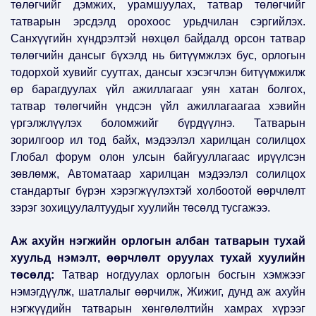
төлөгчийг дэмжих, урамшуулах, татвар төлөгчийг
татварын эрсдэлд орохоос урьдчилан сэргийлэх.
Санхүүгийн хүндрэлтэй нөхцөл байдалд орсон татвар
төлөгчийн дансыг бүхэлд нь битүүмжлэх бус, орлогын
тодорхой хувийг суутгах, дансыг хэсэгчлэн битүүмжилж
өр барагдуулах үйл ажиллагааг уян хатан болгох,
татвар төлөгчийн үндсэн үйл ажиллагаагаа хэвийн
үргэлжлүүлэх боломжийг бүрдүүлнэ. Татварын
зорилгоор ил тод байх, мэдээлэл харилцан солилцох
Глобал форум олон улсын байгууллагаас ирүүлсэн
зөвлөмж, Автоматаар харилцан мэдээлэл солилцох
стандартыг бүрэн хэрэгжүүлэхтэй холбоотой өөрчлөлт
зэрэг зохицуулалтуудыг хуулийн төсөлд тусгажээ.
Аж ахуйн нэгжийн орлогын албан татварын тухай
хуульд нэмэлт, өөрчлөлт оруулах тухай хуулийн
төсөлд:
Татвар ногдуулах орлогын босгын хэмжээг
нэмэгдүүлж, шатлалыг өөрчилж, Жижиг, дунд аж ахуйн
нэгжүүдийн татварын хөнгөлөлтийн хамрах хүрээг