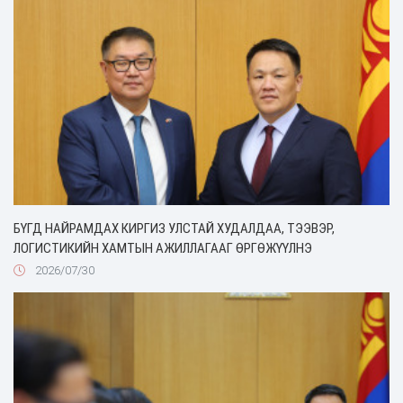
БҮГД НАЙРАМДАХ КИРГИЗ УЛСТАЙ ХУДАЛДАА, ТЭЭВЭР,
ЛОГИСТИКИЙН ХАМТЫН АЖИЛЛАГААГ ӨРГӨЖҮҮЛНЭ
2026/07/30