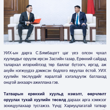
УИХ-ын дарга С.Бямбацогт цаг үеэ олсон чухал
хуулиудыг оруулж ирсэн Засгийн газар, Ерөнхий сайдад
талархал илэрхийлээд төр баялаг бүтээгч, иргэд, аж
ахуйн нэгжүүдээ дэмжсэн бодлого явуулах ёстой. УИХ
хуулийн төслүүдийг яаралтай хэлэлцүүлж батлахад
онцгой анхаарч ажиллана гэв.
Татварын ерөнхий хуульд нэмэлт, өөрчлөлт
оруулах тухай хуулийн төсөлд
дараах арга хэмжээг
зохицуулахаар тусгажээ. Үүнд: Хариуцлагатай татвар