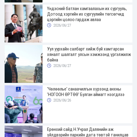
Үндэсний батлан хамгаалахын их сургууль,
Дотоод хэргийн их сургуулийн төгсөгчид
цэргийн цолоо гардаж авлаа
2026/06/27
Уул уурхайн салбарт хийж буй хамтарсан
хяналт шалгалт улсын хэмжээнд үргэлжилж
байна
2026/06/27
'Чөлөөлье' санаачилгын хүрээнд анхны
'НОГООН ӨРТӨӨ' Булган аймагт нээгдлээ
2026/06/26
Ерөнхий сайд Н.Учрал Далянийн аж
үйлдвэрийн паркийн дата төвтэй танилцав