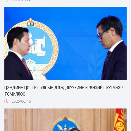
ЦЭНДИЙН ЦОГТЫГ УЛСЫН ДЭЭД ШҮҮХИЙН ЕРӨНХИЙ ШҮҮГЧЭЭР
ТОМИЛЛОО
2026/06/15