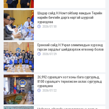
Шадар сайд Н.Номтойбаяр яамдын Төрийн
нарийн бичгийн дарга нартай шуурхай
хуралдлаа
2026/07/30
Ерөнхий сайд Н.Учрал олимпиадын хүрээнд
гарсан зардлыг шийдвэрлэж өгөхөөр болов
2026/07/29
26,992 суралцагч хотхоны бага сургуульд,
8100 суралцагч төрөлжсөн ахлах сургуульд
суралцана
2026/07/22