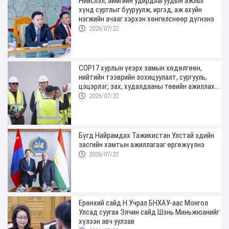
Нийслэл, аймгийн удирдлагуудын ажлыг
хүнд суртлыг бууруулж, иргэд, аж ахуйн
нэгжийн ачааг хэрхэн хөнгөлснөөр дүгнэнэ
2026/07/22
COP17 хурлын үеэрх замын хөдөлгөөн,
нийтийн тээврийн зохицуулалт, сургууль,
цэцэрлэг, зах, худалдааны төвийн ажиллах
хуваарийг гаргаж, иргэдэд мэдээлэхийг
2026/07/22
үүрэг болголоо
Бүгд Найрамдах Тажикистан Улстай эдийн
засгийн хамтын ажиллагааг өргөжүүлнэ
2026/07/22
Ерөнхий сайд Н.Учрал БНХАУ-аас Монгол
Улсад суугаа Элчин сайд Шэнь Миньжюанийг
хүлээн авч уулзав