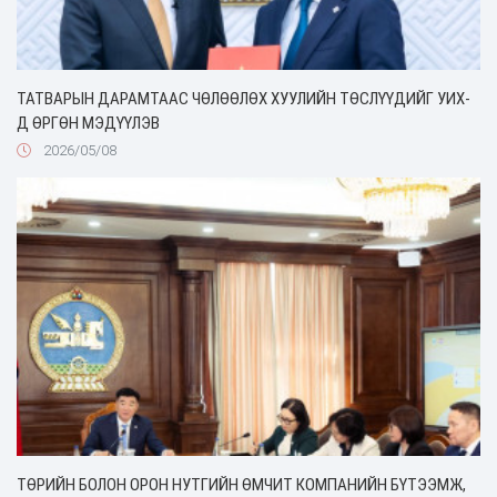
ТАТВАРЫН ДАРАМТААС ЧӨЛӨӨЛӨХ ХУУЛИЙН ТӨСЛҮҮДИЙГ УИХ-
Д ӨРГӨН МЭДҮҮЛЭВ
2026/05/08
ТӨРИЙН БОЛОН ОРОН НУТГИЙН ӨМЧИТ КОМПАНИЙН БҮТЭЭМЖ,