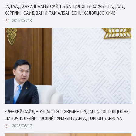
ГАДААД ХАРИЛЦААНЫ САЙД Б.БАТЦЭЦЭГ БНХАУ-ЫН ГАДААД
ХЭРГИЙН САЙД ВАН И-ТАЙ АЛБАН ЁСНЫ ХЭЛЭЛЦЭЭ ХИЙВ
2026/06/13
ЕРӨНХИЙ САЙД Н.УЧРАЛ 'ТЭТГЭВРИЙН ШУДАРГА ТОГТОЛЦООНЫ
ШИНЭЧЛЭЛ'-ИЙН ТӨСЛИЙГ УИХ-ЫН ДАРГАД ӨРГӨН БАРИЛАА
2026/06/12