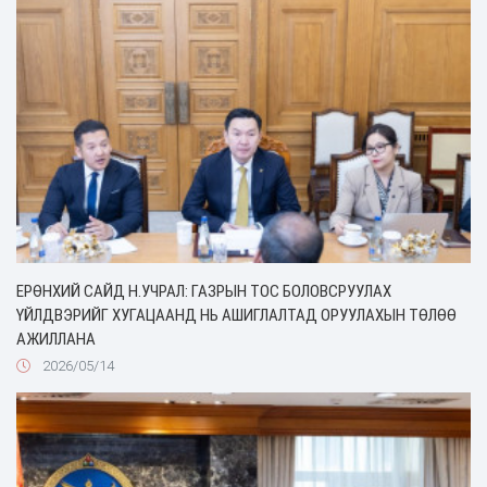
ЕРӨНХИЙ САЙД Н.УЧРАЛ: ГАЗРЫН ТОС БОЛОВСРУУЛАХ
ҮЙЛДВЭРИЙГ ХУГАЦААНД НЬ АШИГЛАЛТАД ОРУУЛАХЫН ТӨЛӨӨ
АЖИЛЛАНА
2026/05/14