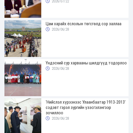
2026/07/22
Цам харайх ёслолын төгсгөлд сор заллаа
2026/06/28
Үндэсний сур харвааны шилдгүүд тодорлоо
2026/06/28
'Нийслэл хүрээнээс Улаанбаатар 1913-2013'
сэдэвт гэрэл зургийн үзэсгэлэнгээр
зочиллоо
2026/06/28