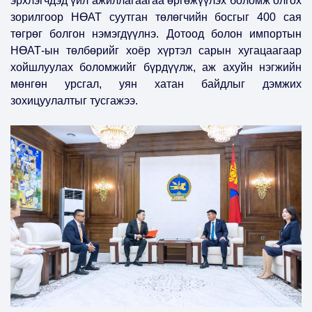
эрхлэгчдэд үйл ажиллагаагаа өргөжүүлэх боломж олгох
зорилгоор НӨАТ суутган төлөгчийн босгыг 400 сая
төгрөг болгон нэмэгдүүлнэ. Дотоод болон импортын
НӨАТ-ын төлбөрийг хоёр хүртэл сарын хугацаагаар
хойшлуулах боломжийг бүрдүүлж, аж ахуйн нэгжийн
мөнгөн урсгал, уян хатан байдлыг дэмжих
зохицуулалтыг тусгажээ.