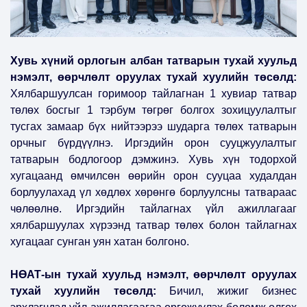
Хувь хүний орлогын албан татварын тухай хуульд
нэмэлт, өөрчлөлт оруулах тухай хуулийн төсөлд:
Хялбаршуулсан горимоор тайлагнан 1 хувиар татвар
төлөх босгыг 1 тэрбум төгрөг болгох зохицуулалтыг
тусгах замаар бүх нийтээрээ шударга төлөх татварын
орчныг бүрдүүлнэ. Иргэдийн орон сууцжуулалтыг
татварын бодлогоор дэмжинэ. Хувь хүн тодорхой
хугацаанд өмчилсөн өөрийн орон сууцаа худалдан
борлуулахад үл хөдлөх хөрөнгө борлуулсны татвараас
чөлөөлнө. Иргэдийн тайлагнах үйл ажиллагааг
хялбаршуулах хүрээнд татвар төлөх болон тайлагнах
хугацааг сунган уян хатан болгоно.
НӨАТ-ын тухай хуульд нэмэлт, өөрчлөлт оруулах
тухай хуулийн төсөлд:
Бичил, жижиг бизнес