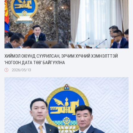
ХИЙМЭЛ ОЮУНД СУУРИЛСАН, ЭРЧИМ ХҮЧНИЙ ХЭМНЭЛТТЭЙ
'НОГООН ДАТА ТӨВ' БАЙГУУЛНА
2026/05/13