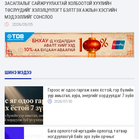
ЗАСАГЛАЛЫГ САЙЖРУУЛАХТАЙ ХОЛБООТОЙ ХУУЛИЙН
ТӨСЛҮҮДИЙГ ХЭЛЭЛЦҮҮЛЭГТ БЭЛТГЭХ АЖЛЫН ХЭСГИЙН
МЭДЭЭЛЛИЙГ СОНСЛОО
2026/05/05
ШИНЭ МЭДЭЭ
Гэрээс яг одоо гаргаж хаях ёстой, гэр бүлийн
уур амьсгал, аура, энергийг хордуулдаг 7 зүйл
2026/07/30
Бага орлоготой иргэдийн орлогод татвар
ногдуулахгүй байх эрх зүйн орчныг