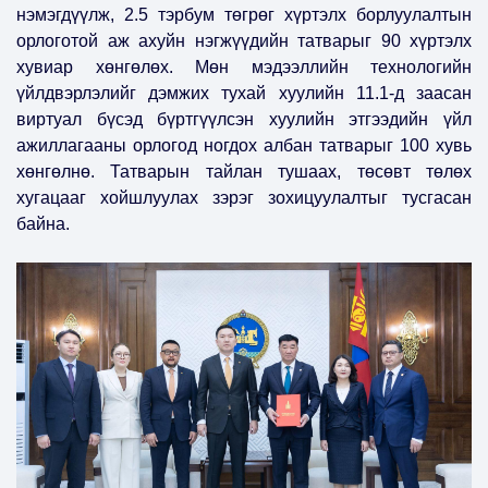
нэмэгдүүлж, 2.5 тэрбум төгрөг хүртэлх борлуулалтын
орлоготой аж ахуйн нэгжүүдийн татварыг 90 хүртэлх
хувиар хөнгөлөх. Мөн мэдээллийн технологийн
үйлдвэрлэлийг дэмжих тухай хуулийн 11.1-д заасан
виртуал бүсэд бүртгүүлсэн хуулийн этгээдийн үйл
ажиллагааны орлогод ногдох албан татварыг 100 хувь
хөнгөлнө. Татварын тайлан тушаах, төсөвт төлөх
хугацааг хойшлуулах зэрэг зохицуулалтыг тусгасан
байна.