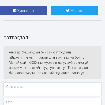
Хуваалцах
Жиргэх
СЭТГЭГДЭЛ
Анхаар! Уншигчдын бичсэн сэтгэгдэлд
http://mmnews.mn хариуцлага хүлээхгүй болно.
Манай сайт ХХЗХ-ны журмын дагуу зүй зохисгүй
зарим үг, хэллэгийг шууд устгах тул Та сэтгэгдэл
бичихдээ бусдын эрх ашгийг хүндэтгэн үзнэ үү.