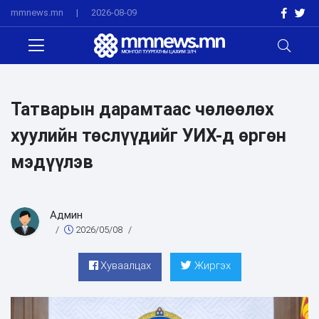
mmnews.mn
|
2026-08-09
Татварын дарамтаас чөлөөлөх
хуулийн төслүүдийг УИХ-д өргөн
мэдүүлэв
Админ
/
2026/05/08
/
Хуваалцах
Жиргэх