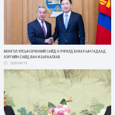
МОНГОЛ УЛСЫН ЕРӨНХИЙ САЙД Н.УЧРАЛД БНХАУ-ЫН ГАДААД
ХЭРГИЙН САЙД ВАН И БАРААЛХАВ
2026/06/15