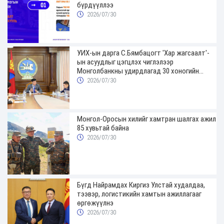
бүрдүүллээ
2026/07/30
УИХ-ын дарга С.Бямбацогт 'Хар жагсаалт'-
ын асуудлыг цэгцлэх чиглэлээр
Монголбанкны удирдлагад 30 хоногийн
хугацаатай үүрэг өглөө
2026/07/30
Монгол-Оросын хилийг хамтран шалгах ажил
85 хувьтай байна
2026/07/30
Бүгд Найрамдах Киргиз Улстай худалдаа,
тээвэр, логистикийн хамтын ажиллагааг
өргөжүүлнэ
2026/07/30