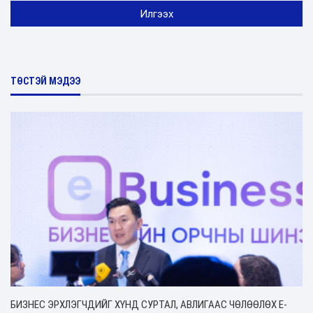
ТӨСТЭЙ МЭДЭЭ
БИЗНЕС ЭРХЛЭГЧДИЙГ ХҮНД СУРТАЛ, АВЛИГААС ЧӨЛӨӨЛӨХ Е-