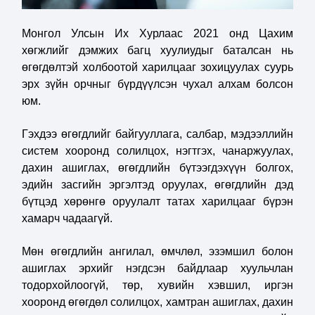
Монгол Улсын Их Хурлаас 2021 онд Цахим
хөгжлийг дэмжих багц хуулиудыг баталсан нь
өгөгдөлтэй холбоотой харилцааг зохицуулах суурь
эрх зүйн орчныг бүрдүүлсэн чухал алхам болсон
юм.
Гэхдээ өгөгдлийг байгууллага, салбар, мэдээллийн
систем хооронд солилцох, нэгтгэх, чанаржуулах,
дахин ашиглах, өгөгдлийн бүтээгдэхүүн болгох,
эдийн засгийн эргэлтэд оруулах, өгөгдлийн дэд
бүтцэд хөрөнгө оруулалт татах харилцааг бүрэн
хамарч чадаагүй.
Мөн өгөгдлийн ангилал, өмчлөл, эзэмшил болон
ашиглах эрхийг нэгдсэн байдлаар хуульчлан
тодорхойлоогүй, төр, хувийн хэвшил, иргэн
хооронд өгөгдөл солилцох, хамтран ашиглах, дахин