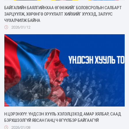
БАЙГАЛИЙН БАЯЛГИЙНХАА ӨГӨӨЖИЙГ БОЛОВСРОЛЫН САЛБАРТ
ЗАРЦУУЛЖ, ХӨРӨНГӨ ОРУУЛАЛТ ХИЙХИЙГ ХҮҮХЭД, ЗАЛУУС
ЧУХАЛЧИЛЖ БАЙНА
2026/01/12
Н.ЦЭРЭНХҮҮ: ҮНДСЭН ХУУЛЬ ХЭЛЭЛЦЭХЭД АМАР ХЯЛБАР, СААД
БЭРХШЭЭЛГҮЙ ЯВСАН ГАНЦ Ч ӨГҮҮЛБЭР БАЙГААГҮЙ
2026/01/08