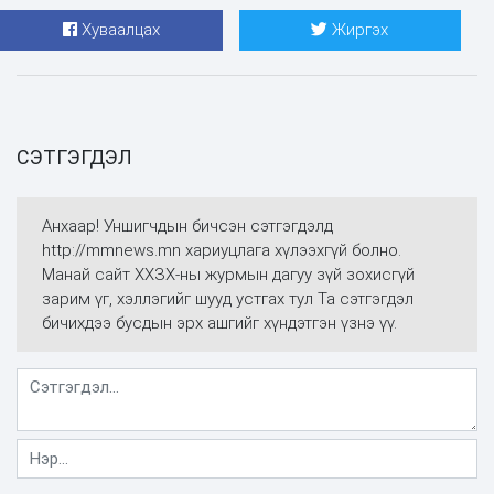
Хуваалцах
Жиргэх
СЭТГЭГДЭЛ
Анхаар! Уншигчдын бичсэн сэтгэгдэлд
http://mmnews.mn хариуцлага хүлээхгүй болно.
Манай сайт ХХЗХ-ны журмын дагуу зүй зохисгүй
зарим үг, хэллэгийг шууд устгах тул Та сэтгэгдэл
бичихдээ бусдын эрх ашгийг хүндэтгэн үзнэ үү.