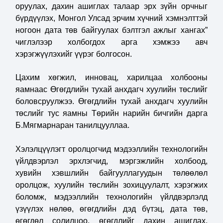
оруулах, дахин ашиглах талаар эрх зүйн орчныг
бүрдүүлэх, Монгол Улсад эрчим хүчний хэмнэлттэй
ногоон дата төв байгуулах бэлтгэл ажлыг хангах”
чиглэлээр холбогдох арга хэмжээ авч
хэрэгжүүлэхийг үүрэг болгосон.
Цахим хөгжил, инновац, харилцаа холбооны
яамнаас Өгөгдлийн тухай анхдагч хуулийн төслийг
боловсруулжээ. Өгөгдлийн тухай анхдагч хуулийн
төслийг тус яамны Төрийн нарийн бичгийн дарга
Б.Мягмарнаран танилцууллаа.
Хэлэлцүүлэгт оролцогчид мэдээллийн технологийн
үйлдвэрлэл эрхлэгчид, мэргэжлийн холбоод,
хувийн хэвшлийн байгууллагуудын төлөөлөл
оролцож, хуулийн төслийн зохицуулалт, хэрэгжих
боломж, мэдээллийн технологийн үйлдвэрлэлд
үзүүлэх нөлөө, өгөгдлийн дэд бүтэц, дата төв,
өгөгдөл солилцоо, өгөгдлийг дахин ашиглах,