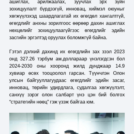
ашиглах, арилжаалах, зуучлах эрх зүйн
зохицуулалт бүрдээгүй, инновац, хиймэл оюуныг
хөгжүүлэхэд шаардлагатай их өгөгдөл хангалтгүй,
өгөгдлийг анхны зорилгоос өөрөөр дахин ашиглах
нөхцөлийг зохицуулаагүйгээс өгөгдлийг эдийн
засгийн эргэлтэд оруулах боломжгүй байна.
Гэтэл дэлхий дахинд их өгөгдлийн зах зээл 2023
онд 327.26 тэрбум ам.доллараар үнэлэгдсэн бол
2024-2030 оны хооронд жилд дунджаар 14.9
хувиар өсөх тооцоолол гарсан. Түүнчлэн Олон
улсын байгууллагуудаас өгөгдлийг эдийн засаг,
инновац, төрийн удирдлага, судалгаа хөгжүүлэлт,
санхүү зэрэг олон салбарт үнэ цэн бий болгох
“стратегийн нөөц” гэж үзэж байгаа юм.