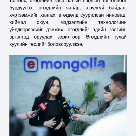
тогтоох, өгөгдлийн засаглалын нэгдсэн тогтолцоог
бүрдүүлэх, өгөгдлийн чанар, аюулгүй байдал,
хүртээмжийг хангах, өгөгдөлд суурилсан инновац,
хиймэл оюун, мэдээллийн технологийн
үйлдвэрлэлийг дэмжих, өгөгдлийг эдийн засгийн
эргэлтэд оруулах зорилгоор Өгөгдлийн тухай
хуулийн төслийг боловсруулжээ.