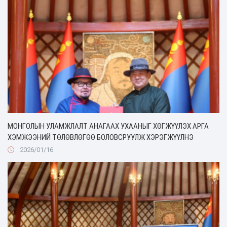
МОНГОЛЫН УЛАМЖЛАЛТ АНАГААХ УХААНЫГ ХӨГЖҮҮЛЭХ АРГА
ХЭМЖЭЭНИЙ ТӨЛӨВЛӨГӨӨ БОЛОВСРУУЛЖ ХЭРЭГЖҮҮЛНЭ
2026/01/16