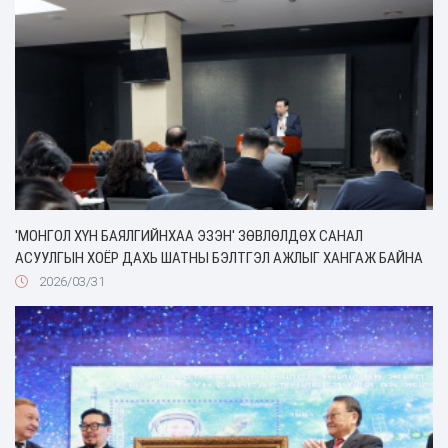
'МОНГОЛ ХҮН БАЯЛГИЙНХАА ЭЗЭН' ЗӨВЛӨЛДӨХ САНАЛ
АСУУЛГЫН ХОЁР ДАХЬ ШАТНЫ БЭЛТГЭЛ АЖЛЫГ ХАНГАЖ БАЙНА
2026/03/31