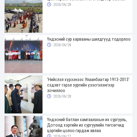
2026/06/28
Үндэсний сур харвааны шилдгүүд тодорлоо
2026/06/28
'Нийслэл хүрээнээс Улаанбаатар 1913-2013'
сэдэвт гэрэл зургийн үзэсгэлэнгээр
зочиллоо
2026/06/28
Үндэсний батлан хамгаалахын их сургууль,
Дотоод хэргийн их сургуулийн төгсөгчид
цэргийн цолоо гардаж авлаа
2026/06/27