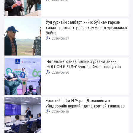
Уул уурхайн салбарт хийж буй хамтарсан
хяналт шалгалт улсын хэмжээнд үргэлжилж
байна
2026/06/27
'Чөлөөлье' санаачилгын хүрээнд анхны
'НОГООН ӨРТӨӨ' Булган аймагт нээгдлээ
2026/06/26
Ерөнхий сайд Н.Учрал Далянийн аж
үйлдвэрийн паркийн дата төвтэй танилцав
2026/06/25