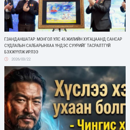
Г.ЗАНДАНШАТАР: МОНГОЛ УЛС 45 ЖИЛИЙН ХУГАЦААНД САНСАР
СУДЛАЛЫН САЛБАРЫНХАА ҮНДЭС СУУРИЙГ ТАСРАЛТГҮЙ
БЭХЖҮҮЛЖ ИРЛЭЭ
2026/03/22