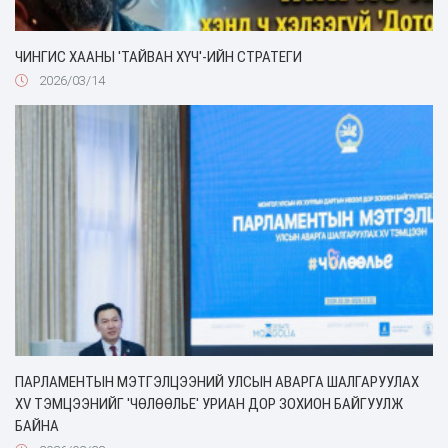
ЧИНГИС ХААНЫ 'ТАЙВАН ХҮЧ'-ИЙН СТРАТЕГИ
2026/03/14
ПАРЛАМЕНТЫН МЭТГЭЛЦЭЭНИЙ УЛСЫН АВАРГА ШАЛГАРУУЛАХ
XV ТЭМЦЭЭНИЙГ 'ЧӨЛӨӨЛЬЕ' УРИАН ДОР ЗОХИОН БАЙГУУЛЖ
БАЙНА