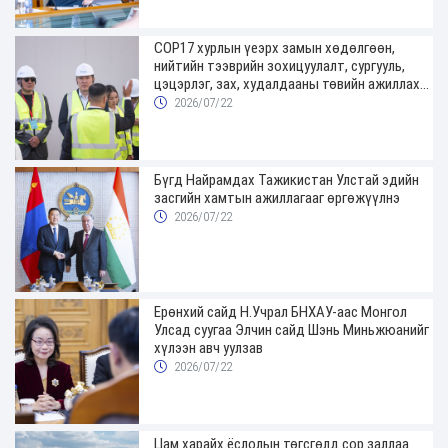
COP17 хурлын үеэрх замын хөдөлгөөн,
нийтийн тээврийн зохицуулалт, сургууль,
цэцэрлэг, зах, худалдааны төвийн ажиллах
хуваарийг гаргаж, иргэдэд мэдээлэхийг
2026/07/22
үүрэг болголоо
Бүгд Найрамдах Тажикистан Улстай эдийн
засгийн хамтын ажиллагааг өргөжүүлнэ
2026/07/22
Ерөнхий сайд Н.Учрал БНХАУ-аас Монгол
Улсад суугаа Элчин сайд Шэнь Миньжюанийг
хүлээн авч уулзав
2026/07/22
Цам харайх ёслолын төгсгөлд сор заллаа