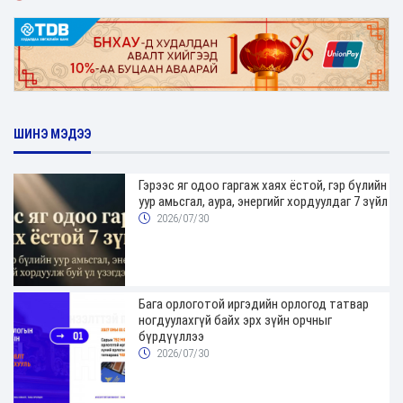
ШИНЭ МЭДЭЭ
Гэрээс яг одоо гаргаж хаях ёстой, гэр бүлийн
уур амьсгал, аура, энергийг хордуулдаг 7 зүйл
2026/07/30
Бага орлоготой иргэдийн орлогод татвар
ногдуулахгүй байх эрх зүйн орчныг
бүрдүүллээ
2026/07/30