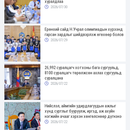
хуралдлаа
2026/07/30
Ерөнхий сайд Н.Учрал олимпиадын хүрээнд
гарсан зардлыг шийдвэрлэж өгөхөөр болов
2026/07/29
26,992 суралцагч хотхоны бага сургуульд,
8100 суралцагч төрөлжсөн ахлах сургуульд
суралцана
2026/07/22
Нийслэл, аймгийн удирдлагуудын ажлыг
хүнд суртлыг бууруулж, иргэд, аж ахуйн
нэгжийн ачааг хэрхэн хөнгөлснөөр дүгнэнэ
2026/07/22