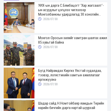
УИХ-ын дарга С.Бямбацогт 'Хар жагсаалт'-
ын асуудлыг цэгцлэх чиглэлээр
Монголбанкны удирдлагад 30 хоногийн
хугацаатай үүрэг өглөө
2026/07/30
Монгол-Оросын хилийг хамтран шалгах ажил
85 хувьтай байна
2026/07/30
Бүгд Найрамдах Киргиз Улстай худалдаа,
тээвэр, логистикийн хамтын ажиллагааг
өргөжүүлнэ
2026/07/30
Шадар сайд Н.Номтойбаяр яамдын Төрийн
нарийн бичгийн дарга нартай шуурхай