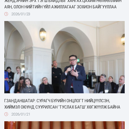
ЖЕНДЭРИЙН ЭРХ ТЭГШ БАЙДЛЫГ ХАНГАХ ЦАХИМ НӨЛӨӨЛЛИЙН
АЯН, ОЛОН НИЙТИЙН ҮЙЛ АЖИЛЛАГААГ ЗОХИОН БАЙГУУЛЛАА
2026/01/23
Г.ЗАНДАНШАТАР: СУРАГЧ БҮРИЙН ОНЦЛОГТ НИЙЦҮҮЛСЭН,
ХИЙМЭЛ ОЮУНД СУУРИЛСАН 'ТУСЛАХ БАГШ' ХӨГЖҮҮЛЖ БАЙНА
2026/01/21