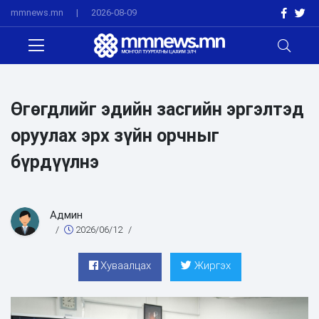
mmnews.mn
|
2026-08-09
Өгөгдлийг эдийн засгийн эргэлтэд
оруулах эрх зүйн орчныг
бүрдүүлнэ
Админ
/
2026/06/12
/
Хуваалцах
Жиргэх