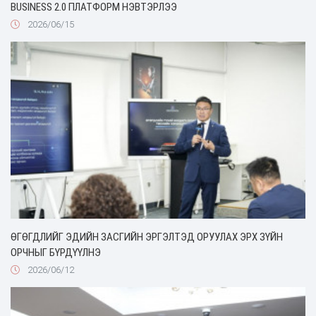
BUSINESS 2.0 ПЛАТФОРМ НЭВТЭРЛЭЭ
2026/06/15
ӨГӨГДЛИЙГ ЭДИЙН ЗАСГИЙН ЭРГЭЛТЭД ОРУУЛАХ ЭРХ ЗҮЙН
ОРЧНЫГ БҮРДҮҮЛНЭ
2026/06/12