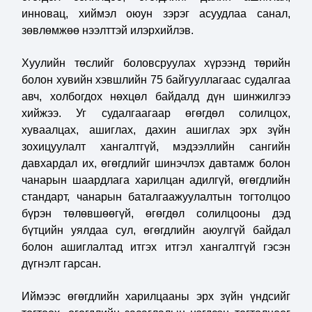
инновац, хиймэл оюун зэрэг асуудлаа санал,
зөвлөмжөө нээлттэй илэрхийлэв.
Хуулийн төслийг боловсруулах хүрээнд төрийн
болон хувийн хэвшлийн 75 байгууллагаас судалгаа
авч, холбогдох нөхцөл байдалд дүн шинжилгээ
хийжээ. Уг судалгаагаар өгөгдөл солилцох,
хуваалцах, ашиглах, дахин ашиглах эрх зүйн
зохицуулалт хангалтгүй, мэдээллийн сангийн
давхардал их, өгөгдлийг шинэчлэх давтамж болон
чанарын шаардлага харилцан адилгүй, өгөгдлийн
стандарт, чанарын баталгаажуулалтын тогтолцоо
бүрэн төлөвшөөгүй, өгөгдөл солилцооны дэд
бүтцийн уялдаа сул, өгөгдлийн аюулгүй байдал
болон ашиглалтад итгэх итгэл хангалтгүй гэсэн
дүгнэлт гарсан.
Иймээс өгөгдлийн харилцааны эрх зүйн үндсийг