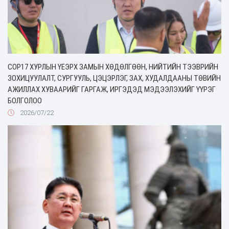
COP17 ХУРЛЫН ҮЕЭРХ ЗАМЫН ХӨДӨЛГӨӨН, НИЙТИЙН ТЭЭВРИЙН
ЗОХИЦУУЛАЛТ, СУРГУУЛЬ, ЦЭЦЭРЛЭГ, ЗАХ, ХУДАЛДААНЫ ТӨВИЙН
АЖИЛЛАХ ХУВААРИЙГ ГАРГАЖ, ИРГЭДЭД МЭДЭЭЛЭХИЙГ ҮҮРЭГ
БОЛГОЛОО
2026/07/22