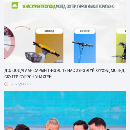
ДОЛООДУГААР САРЫН 1-НЭЭС 18 НАС ХҮРЭЭГҮЙ ХҮҮХЭД МОПЕД,
СКҮТЕР, СУРРОН УНАХГҮЙ
2026/06/15