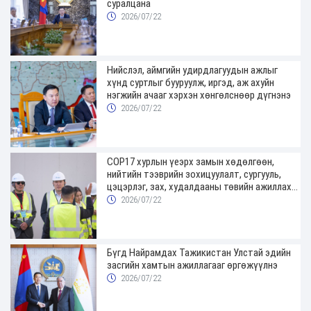
суралцана
2026/07/22
Нийслэл, аймгийн удирдлагуудын ажлыг
хүнд суртлыг бууруулж, иргэд, аж ахуйн
нэгжийн ачааг хэрхэн хөнгөлснөөр дүгнэнэ
2026/07/22
COP17 хурлын үеэрх замын хөдөлгөөн,
нийтийн тээврийн зохицуулалт, сургууль,
цэцэрлэг, зах, худалдааны төвийн ажиллах
хуваарийг гаргаж, иргэдэд мэдээлэхийг
2026/07/22
үүрэг болголоо
Бүгд Найрамдах Тажикистан Улстай эдийн
засгийн хамтын ажиллагааг өргөжүүлнэ
2026/07/22