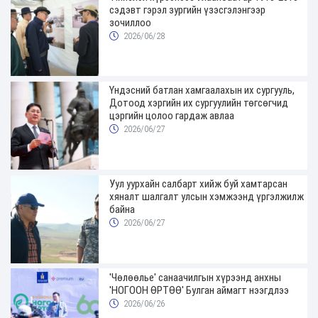
сэдэвт гэрэл зургийн үзэсгэлэнгээр
зочиллоо
2026/06/28
Үндэсний батлан хамгаалахын их сургууль,
Дотоод хэргийн их сургуулийн төгсөгчид
цэргийн цолоо гардаж авлаа
2026/06/27
Уул уурхайн салбарт хийж буй хамтарсан
хяналт шалгалт улсын хэмжээнд үргэлжилж
байна
2026/06/27
'Чөлөөлье' санаачилгын хүрээнд анхны
'НОГООН ӨРТӨӨ' Булган аймагт нээгдлээ
2026/06/26