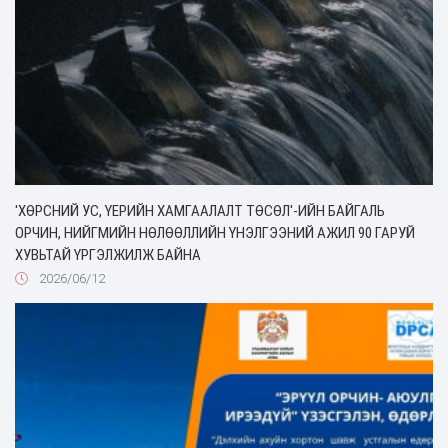
'ХӨРСНИЙ УС, ҮЕРИЙН ХАМГААЛАЛТ ТӨСӨЛ'-ИЙН БАЙГАЛЬ
ОРЧИН, НИЙГМИЙН НӨЛӨӨЛЛИЙН ҮНЭЛГЭЭНИЙ АЖИЛ 90 ГАРУЙ
ХУВЬТАЙ ҮРГЭЛЖИЛЖ БАЙНА
2026/06/12