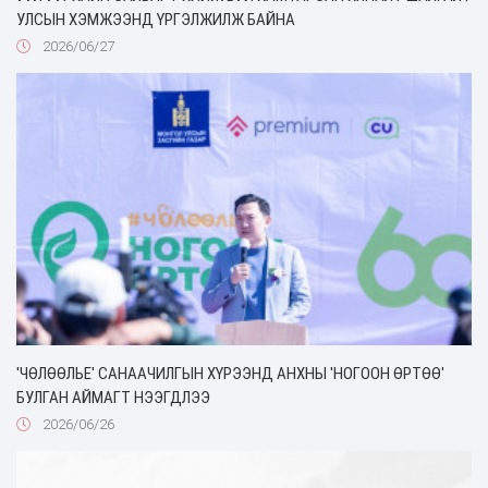
УЛСЫН ХЭМЖЭЭНД ҮРГЭЛЖИЛЖ БАЙНА
2026/06/27
'ЧӨЛӨӨЛЬЕ' САНААЧИЛГЫН ХҮРЭЭНД АНХНЫ 'НОГООН ӨРТӨӨ'
БУЛГАН АЙМАГТ НЭЭГДЛЭЭ
2026/06/26