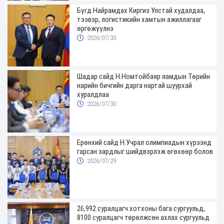
Бүгд Найрамдах Киргиз Улстай худалдаа,
тээвэр, логистикийн хамтын ажиллагааг
өргөжүүлнэ
2026/07/30
Шадар сайд Н.Номтойбаяр яамдын Төрийн
нарийн бичгийн дарга нартай шуурхай
хуралдлаа
2026/07/30
Ерөнхий сайд Н.Учрал олимпиадын хүрээнд
гарсан зардлыг шийдвэрлэж өгөхөөр болов
2026/07/29
26,992 суралцагч хотхоны бага сургуульд,
8100 суралцагч төрөлжсөн ахлах сургуульд