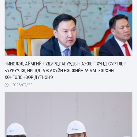
НИЙСЛЭЛ, АЙМГИЙН УДИРДЛАГУУДЫН АЖЛЫГ ХҮНД СУРТЛЫГ
БУУРУУЛЖ, ИРГЭД, АЖ АХУЙН НЭГЖИЙН АЧААГ ХЭРХЭН
ХӨНГӨЛСНӨӨР ДҮГНЭНЭ
2026/07/22