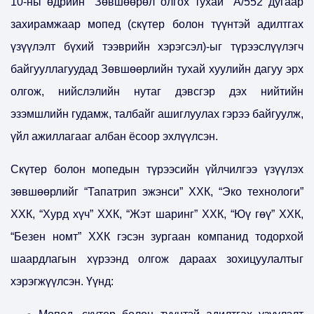
10-ны өдрийн “Зөвшөөрөл олгох тухай” А/552 дугаар
захирамжаар мопед (скүтер болон түүнтэй адилтгах
үзүүлэлт бүхий тээврийн хэрэгсэл)-ыг түрээслүүлэгч
байгууллагуудад Зөвшөөрлийн тухай хуулийн дагуу эрх
олгож, нийслэлийн нутаг дэвсгэр дэх нийтийн
эзэмшлийн гудамж, талбайг ашиглуулах гэрээ байгуулж,
үйл ажиллагааг албан ёсоор эхлүүлсэн.
Скүтер болон мопедын түрээсийн үйлчилгээ үзүүлэх
зөвшөөрлийг “Тапатрип эжэнси” ХХК, “Эко технологи”
ХХК, “Хурд хүч” ХХК, “Жэт шаринг” ХХК, “Юү гөү” ХХК,
“Безен номт” ХХК гэсэн зургаан компанид тодорхой
шаардлагын хүрээнд олгож дараах зохицуулалтыг
хэрэгжүүлсэн. Үүнд: