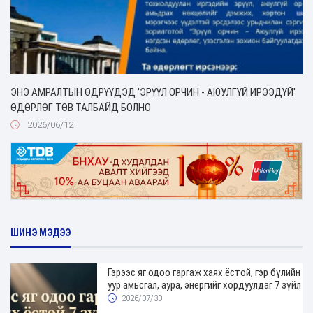
ЭНЭ АМРАЛТЫН ӨДРҮҮДЭД 'ЭРҮҮЛ ОРЧИН - АЮУЛГҮЙ ИРЭЭДҮЙ'
ӨДӨРЛӨГ ТӨВ ТАЛБАЙД БОЛНО
2026/06/12
ШИНЭ МЭДЭЭ
Гэрээс яг одоо гаргаж хаях ёстой, гэр бүлийн
уур амьсгал, аура, энергийг хордуулдаг 7 зүйл
2026/07/30