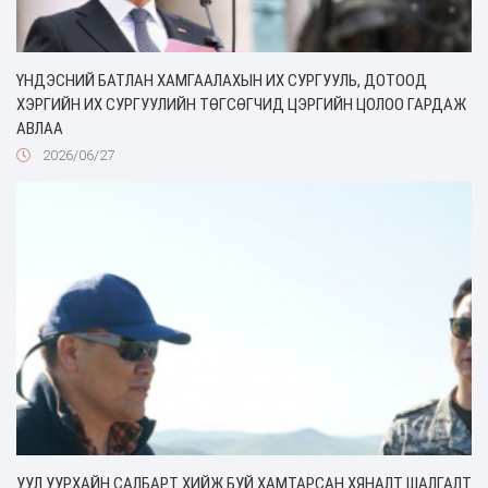
ҮНДЭСНИЙ БАТЛАН ХАМГААЛАХЫН ИХ СУРГУУЛЬ, ДОТООД
ХЭРГИЙН ИХ СУРГУУЛИЙН ТӨГСӨГЧИД ЦЭРГИЙН ЦОЛОО ГАРДАЖ
АВЛАА
2026/06/27
УУЛ УУРХАЙН САЛБАРТ ХИЙЖ БУЙ ХАМТАРСАН ХЯНАЛТ ШАЛГАЛТ