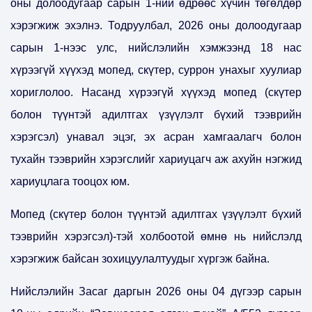
оны долоодугаар сарын 1-ний өдрөөс хүчин төгөлдөр
хэрэгжиж эхэлнэ. Тодруулбал, 2026 оны долоодугаар
сарын 1-нээс улс, нийслэлийн хэмжээнд 18 нас
хүрээгүй хүүхэд мопед, скүтер, суррон унахыг хуулиар
хориглолоо. Насанд хүрээгүй хүүхэд мопед (скүтер
болон түүнтэй адилтгах үзүүлэлт бүхий тээврийн
хэрэгсэл) унавал эцэг, эх асран хамгаалагч болон
тухайн тээврийн хэрэгслийг хариуцагч аж ахуйн нэгжид
хариуцлага тооцох юм.
Мопед (скүтер болон түүнтэй адилтгах үзүүлэлт бүхий
тээврийн хэрэгсэл)-тэй холбоотой өмнө нь нийслэлд
хэрэгжиж байсан зохицуулалтуудыг хүргэж байна.
Нийслэлийн Засаг даргын 2026 оны 04 дүгээр сарын