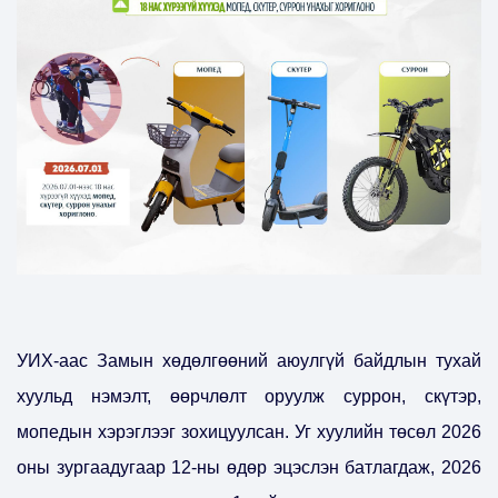
УИХ-аас Замын хөдөлгөөний аюулгүй байдлын тухай
хуульд нэмэлт, өөрчлөлт оруулж суррон, скүтэр,
мопедын хэрэглээг зохицуулсан. Уг хуулийн төсөл 2026
оны зургаадугаар 12-ны өдөр эцэслэн батлагдаж, 2026