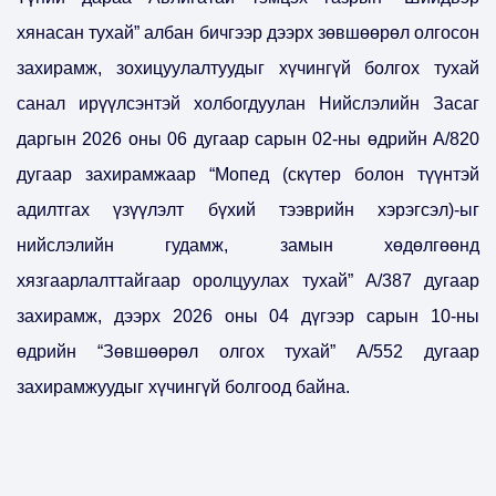
хянасан тухай” албан бичгээр дээрх зөвшөөрөл олгосон
захирамж, зохицуулалтуудыг хүчингүй болгох тухай
санал ирүүлсэнтэй холбогдуулан Нийслэлийн Засаг
даргын 2026 оны 06 дугаар сарын 02-ны өдрийн А/820
дугаар захирамжаар “Мопед (скүтер болон түүнтэй
адилтгах үзүүлэлт бүхий тээврийн хэрэгсэл)-ыг
нийслэлийн гудамж, замын хөдөлгөөнд
хязгаарлалттайгаар оролцуулах тухай” А/387 дугаар
захирамж, дээрх 2026 оны 04 дүгээр сарын 10-ны
өдрийн “Зөвшөөрөл олгох тухай” А/552 дугаар
захирамжуудыг хүчингүй болгоод байна.