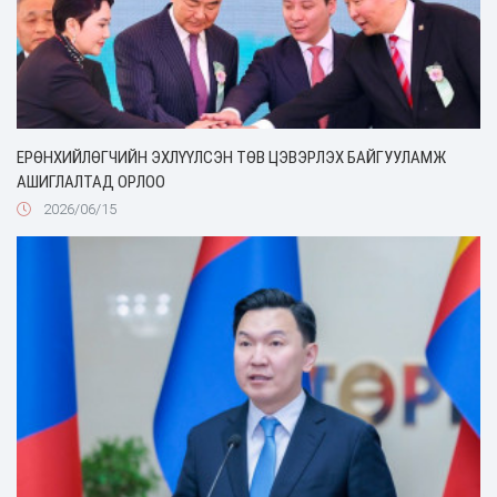
ЕРӨНХИЙЛӨГЧИЙН ЭХЛҮҮЛСЭН ТӨВ ЦЭВЭРЛЭХ БАЙГУУЛАМЖ
АШИГЛАЛТАД ОРЛОО
2026/06/15