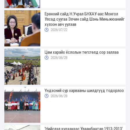
Ерөнхий сайд Н.Учрал БНХАУ-аас Монгол
Улсад суугаа Элчин сайд Шэнь Миньжюанийг
хүлээн авч уулзав
2026/07/22
Цам харайх ёслолын төгсгөлд сор заллаа
2026/06/28
Үндэсний сур харвааны шилдгүүд тодорлоо
2026/06/28
'Нийслэл хүрээнээс Улаанбаатар 1913-2013'