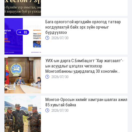
Бага орлоготой иргэдийн орлогод татвар
ногдуулахгүй байх эрх зүйн орчныг
бүрдүүллээ
2026/07/30
УИХ-ын дарга С.Бямбацогт 'Хар жагсаалт'-
ын асуудлыг цэгцлэх чиглэлээр
Монголбанкны удирдлагад 30 хоногийн
хугацаатай үүрэг өглөө
2026/07/30
Монгол-Оросын хилийг хамтран шалгах ажил
85 хувьтай байна
2026/07/30