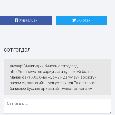
Хуваалцах
Жиргэх
СЭТГЭГДЭЛ
Анхаар! Уншигчдын бичсэн сэтгэгдэлд
http://mmnews.mn хариуцлага хүлээхгүй болно.
Манай сайт ХХЗХ-ны журмын дагуу зүй зохисгүй
зарим үг, хэллэгийг шууд устгах тул Та сэтгэгдэл
бичихдээ бусдын эрх ашгийг хүндэтгэн үзнэ үү.