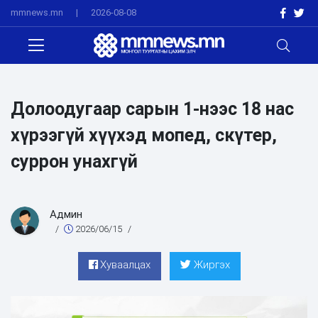
mmnews.mn
|
2026-08-08
Долоодугаар сарын 1-нээс 18 нас
хүрээгүй хүүхэд мопед, скүтер,
суррон унахгүй
Админ
/
2026/06/15
/
Хуваалцах
Жиргэх