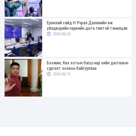
Ерөнхий сайд Н.Учрал Далянийн аж
үйлдвэрийн паркийн дата төвтэй танилцав
2026/06/25
Бээжин, Хөх хотын багш нар хийн дасгалын
сургалт зохион байгууллаа
2026/06/15