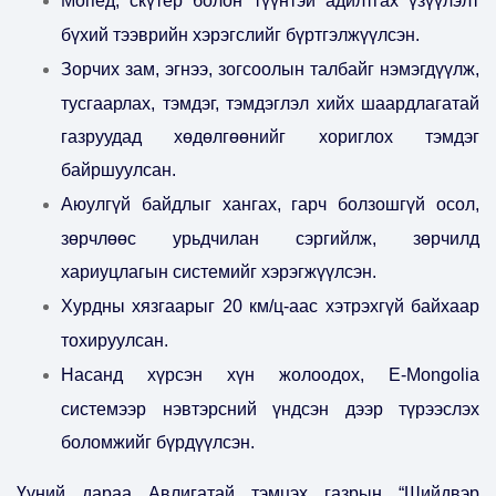
Мопед, скүтер болон түүнтэй адилтгах үзүүлэлт
бүхий тээврийн хэрэгслийг бүртгэлжүүлсэн.
Зорчих зам, эгнээ, зогсоолын талбайг нэмэгдүүлж,
тусгаарлах, тэмдэг, тэмдэглэл хийх шаардлагатай
газруудад хөдөлгөөнийг хориглох тэмдэг
байршуулсан.
Аюулгүй байдлыг хангах, гарч болзошгүй осол,
зөрчлөөс урьдчилан сэргийлж, зөрчилд
хариуцлагын системийг хэрэгжүүлсэн.
Хурдны хязгаарыг 20 км/ц-аас хэтрэхгүй байхаар
тохируулсан.
Насанд хүрсэн хүн жолоодох, Е-Mongolia
системээр нэвтэрсний үндсэн дээр түрээслэх
боломжийг бүрдүүлсэн.
Үүний дараа Авлигатай тэмцэх газрын “Шийдвэр