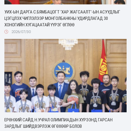
УИХ-ЫН ДАРГА С.БЯМБАЦОГТ 'ХАР ЖАГСААЛТ'-ЫН АСУУДЛЫГ
ЦЭГЦЛЭХ ЧИГЛЭЛЭЭР МОНГОЛБАНКНЫ УДИРДЛАГАД 30
ХОНОГИЙН ХУГАЦААТАЙ ҮҮРЭГ ӨГЛӨӨ
2026/07/30
ЕРӨНХИЙ САЙД Н.УЧРАЛ ОЛИМПИАДЫН ХҮРЭЭНД ГАРСАН
ЗАРДЛЫГ ШИЙДВЭРЛЭЖ ӨГӨХӨӨР БОЛОВ