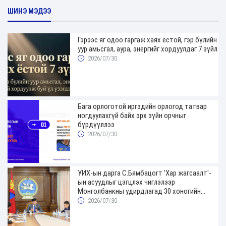
ШИНЭ МЭДЭЭ
Гэрээс яг одоо гаргаж хаях ёстой, гэр бүлийн
уур амьсгал, аура, энергийг хордуулдаг 7 зүйл
2026/07/30
Бага орлоготой иргэдийн орлогод татвар
ногдуулахгүй байх эрх зүйн орчныг
бүрдүүллээ
2026/07/30
УИХ-ын дарга С.Бямбацогт 'Хар жагсаалт'-
ын асуудлыг цэгцлэх чиглэлээр
Монголбанкны удирдлагад 30 хоногийн
хугацаатай үүрэг өглөө
2026/07/30