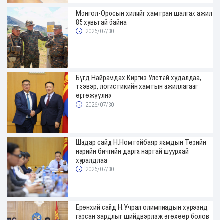
Монгол-Оросын хилийг хамтран шалгах ажил
85 хувьтай байна
2026/07/30
Бүгд Найрамдах Киргиз Улстай худалдаа,
тээвэр, логистикийн хамтын ажиллагааг
өргөжүүлнэ
2026/07/30
Шадар сайд Н.Номтойбаяр яамдын Төрийн
нарийн бичгийн дарга нартай шуурхай
хуралдлаа
2026/07/30
Ерөнхий сайд Н.Учрал олимпиадын хүрээнд
гарсан зардлыг шийдвэрлэж өгөхөөр болов