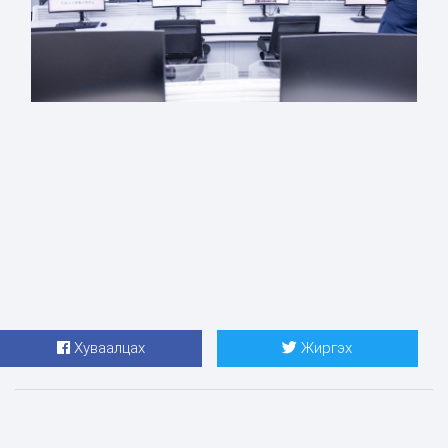
Хуваалцах
Жиргэх