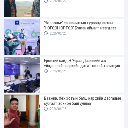
2026/06/27
'Чөлөөлье' санаачилгын хүрээнд анхны
'НОГООН ӨРТӨӨ' Булган аймагт нээгдлээ
2026/06/26
Ерөнхий сайд Н.Учрал Далянийн аж
үйлдвэрийн паркийн дата төвтэй танилцав
2026/06/25
Бээжин, Хөх хотын багш нар хийн дасгалын
сургалт зохион байгууллаа
2026/06/15