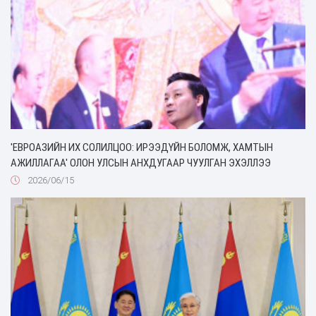
'ЕВРОАЗИЙН ИХ СОЛИЛЦОО: ИРЭЭДҮЙН БОЛОМЖ, ХАМТЫН
АЖИЛЛАГАА' ОЛОН УЛСЫН АНХДУГААР ЧУУЛГАН ЭХЭЛЛЭЭ
2026/06/15