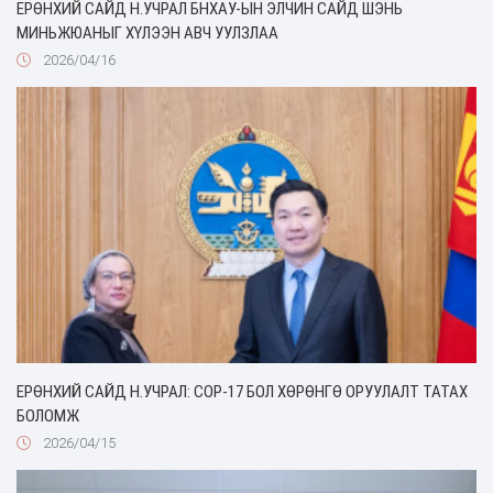
ЕРӨНХИЙ САЙД Н.УЧРАЛ БНХАУ-ЫН ЭЛЧИН САЙД ШЭНЬ
МИНЬЖЮАНЫГ ХҮЛЭЭН АВЧ УУЛЗЛАА
2026/04/16
ЕРӨНХИЙ САЙД Н.УЧРАЛ: COP-17 БОЛ ХӨРӨНГӨ ОРУУЛАЛТ ТАТАХ
БОЛОМЖ
2026/04/15