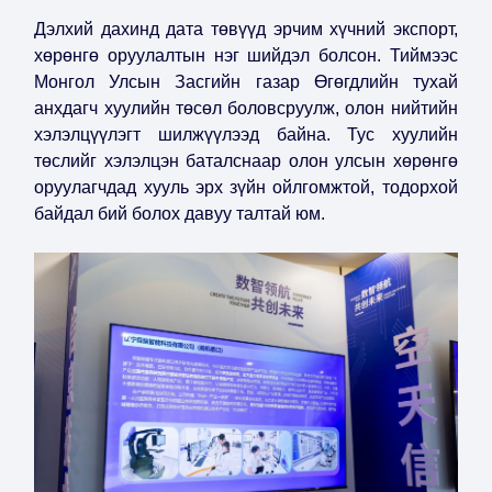
Дэлхий дахинд дата төвүүд эрчим хүчний экспорт,
хөрөнгө оруулалтын нэг шийдэл болсон. Тиймээс
Монгол Улсын Засгийн газар Өгөгдлийн тухай
анхдагч хуулийн төсөл боловсруулж, олон нийтийн
хэлэлцүүлэгт шилжүүлээд байна. Тус хуулийн
төслийг хэлэлцэн баталснаар олон улсын хөрөнгө
оруулагчдад хууль эрх зүйн ойлгомжтой, тодорхой
байдал бий болох давуу талтай юм.