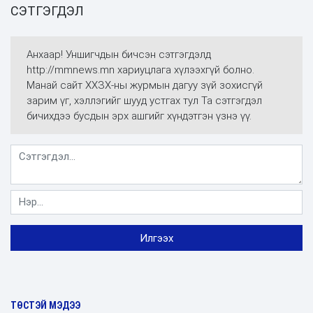
СЭТГЭГДЭЛ
Анхаар! Уншигчдын бичсэн сэтгэгдэлд
http://mmnews.mn хариуцлага хүлээхгүй болно.
Манай сайт ХХЗХ-ны журмын дагуу зүй зохисгүй
зарим үг, хэллэгийг шууд устгах тул Та сэтгэгдэл
бичихдээ бусдын эрх ашгийг хүндэтгэн үзнэ үү.
ТӨСТЭЙ МЭДЭЭ