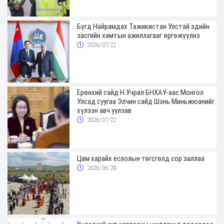
Бүгд Найрамдах Тажикистан Улстай эдийн
засгийн хамтын ажиллагааг өргөжүүлнэ
2026/07/22
Ерөнхий сайд Н.Учрал БНХАУ-аас Монгол
Улсад суугаа Элчин сайд Шэнь Миньжюанийг
хүлээн авч уулзав
2026/07/22
Цам харайх ёслолын төгсгөлд сор заллаа
2026/06/28