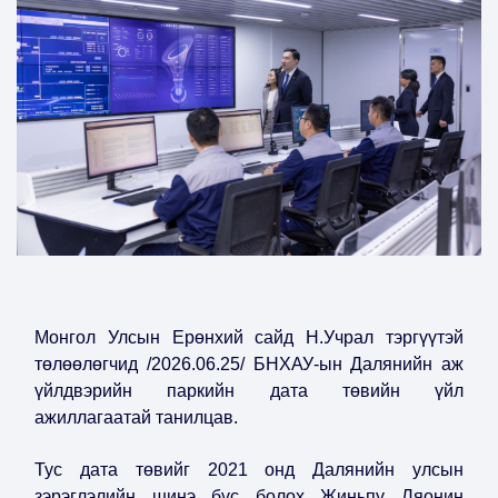
Монгол Улсын Ерөнхий сайд Н.Учрал тэргүүтэй
төлөөлөгчид /2026.06.25/ БНХАУ-ын Далянийн аж
үйлдвэрийн паркийн дата төвийн үйл
ажиллагаатай танилцав.
Тус дата төвийг 2021 онд Далянийн улсын
зэрэглэлийн шинэ бүс болох Жиньпү Ляонин