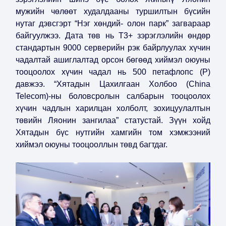
мужийн чөлөөт худалдааны туршилтын бүсийн
нутаг дэвсгэрт “Нэг хөндий- олон парк” загвараар
байгуулжээ. Дата төв нь T3+ зэрэглэлийн өндөр
стандартын 9000 серверийн рэк байрлуулах хүчин
чадалтай ашиглалтад орсон бөгөөд хиймэл оюуны
тооцоолох хүчин чадал нь 500 петафлопс (P)
давжээ. “Хятадын Цахилгаан Холбоо (China
Telecom)-ны боловсролын салбарын тооцоолох
хүчин чадлын харилцан холболт, зохицуулалтын
төвийн Ляонин зангилаа” статустай. Зүүн хойд
Хятадын бүс нутгийн хамгийн том хэмжээний
хиймэл оюуны тооцооллын төвд багтдаг.