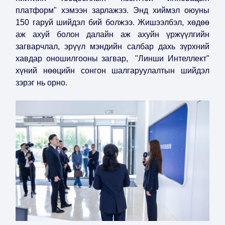
платформ" хэмээн зарлажээ. Энд хиймэл оюуны
150 гаруй шийдэл бий болжээ. Жишээлбэл, хөдөө
аж ахуй болон далайн аж ахуйн үржүүлгийн
загварчлал, эрүүл мэндийн салбар дахь зүрхний
хавдар оношилгооны загвар, "Линши Интеллект"
хүний нөөцийн сонгон шалгаруулалтын шийдэл
зэрэг нь орно.