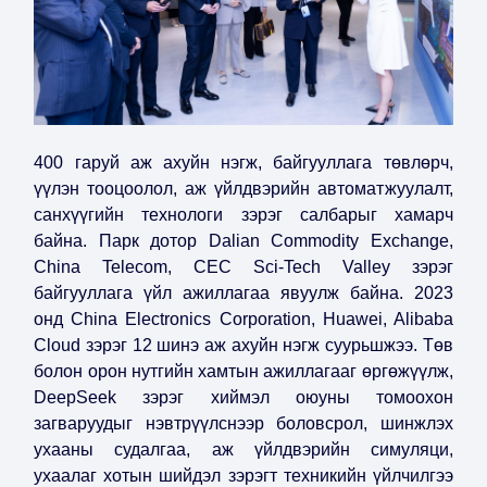
400 гаруй аж ахуйн нэгж, байгууллага төвлөрч,
үүлэн тооцоолол, аж үйлдвэрийн автоматжуулалт,
санхүүгийн технологи зэрэг салбарыг хамарч
байна. Парк дотор Dalian Commodity Exchange,
China Telecom, CEC Sci-Tech Valley зэрэг
байгууллага үйл ажиллагаа явуулж байна. 2023
онд China Electronics Corporation, Huawei, Alibaba
Cloud зэрэг 12 шинэ аж ахуйн нэгж суурьшжээ. Төв
болон орон нутгийн хамтын ажиллагааг өргөжүүлж,
DeepSeek зэрэг хиймэл оюуны томоохон
загваруудыг нэвтрүүлснээр боловсрол, шинжлэх
ухааны судалгаа, аж үйлдвэрийн симуляци,
ухаалаг хотын шийдэл зэрэгт техникийн үйлчилгээ