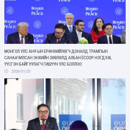
МОНГОЛ УЛС АНУ-ЫН ЕРӨНХИЙЛӨГЧ ДОНАЛД ТРАМПЫН
САНААЧИЛСАН ЭНХИЙН ЗӨВЛӨЛД АЛБАН ЁСООР НЭГДЭЖ,
ҮҮСГЭН БАЙГУУЛАГЧ ГИШҮҮН УЛС БОЛЛОО
2026/01/23