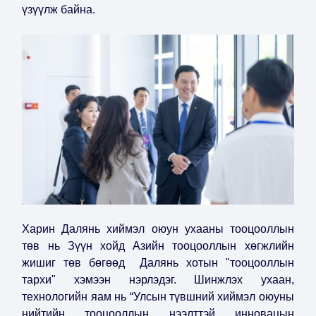
үзүүлж байна.
Харин Далянь хиймэл оюун ухааны тооцооллын
төв нь Зүүн хойд Азийн тооцооллын хөгжлийн
жишиг төв бөгөөд Далянь хотын "тооцооллын
тархи" хэмээн нэрлэдэг. Шинжлэх ухаан,
технологийн яам нь “Улсын түвшний хиймэл оюуны
нийтийн тооцооллын нээлттэй инновацын