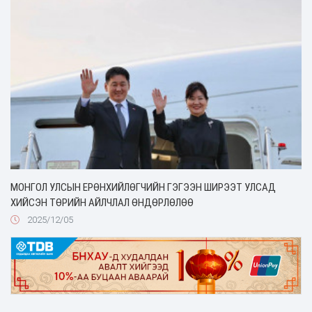
МОНГОЛ УЛСЫН ЕРӨНХИЙЛӨГЧИЙН ГЭГЭЭН ШИРЭЭТ УЛСАД
ХИЙСЭН ТӨРИЙН АЙЛЧЛАЛ ӨНДӨРЛӨЛӨӨ
2025/12/05