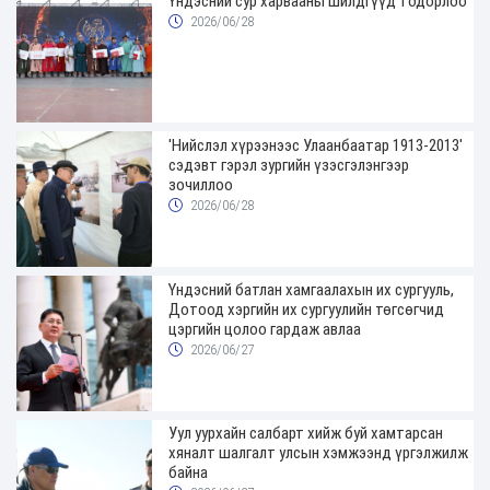
Үндэсний сур харвааны шилдгүүд тодорлоо
2026/06/28
'Нийслэл хүрээнээс Улаанбаатар 1913-2013'
сэдэвт гэрэл зургийн үзэсгэлэнгээр
зочиллоо
2026/06/28
Үндэсний батлан хамгаалахын их сургууль,
Дотоод хэргийн их сургуулийн төгсөгчид
цэргийн цолоо гардаж авлаа
2026/06/27
Уул уурхайн салбарт хийж буй хамтарсан
хяналт шалгалт улсын хэмжээнд үргэлжилж
байна