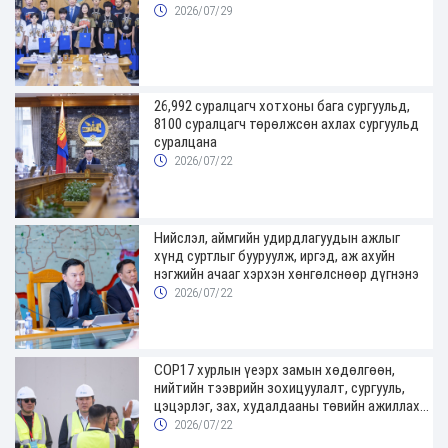
2026/07/29
26,992 суралцагч хотхоны бага сургуульд,
8100 суралцагч төрөлжсөн ахлах сургуульд
суралцана
2026/07/22
Нийслэл, аймгийн удирдлагуудын ажлыг
хүнд суртлыг бууруулж, иргэд, аж ахуйн
нэгжийн ачааг хэрхэн хөнгөлснөөр дүгнэнэ
2026/07/22
COP17 хурлын үеэрх замын хөдөлгөөн,
нийтийн тээврийн зохицуулалт, сургууль,
цэцэрлэг, зах, худалдааны төвийн ажиллах
хуваарийг гаргаж, иргэдэд мэдээлэхийг
2026/07/22
үүрэг болголоо