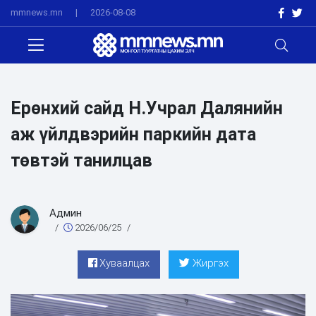
mmnews.mn
|
2026-08-08
Ерөнхий сайд Н.Учрал Далянийн
аж үйлдвэрийн паркийн дата
төвтэй танилцав
Админ
/
2026/06/25
/
Хуваалцах
Жиргэх