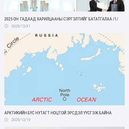
2025 ОН: ГАДААД ХАРИЛЦААНЫ СЭРГЭЛТИЙГ БАТАТГАЛАА /1/
2025/12/31
АРКТИКИЙН БҮС НУТАГТ НОЦТОЙ ЭРСДЭЛ ҮҮСГЭЖ БАЙНА
2025/12/19