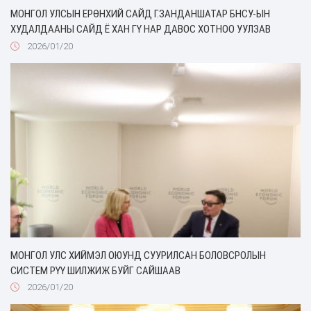
МОНГОЛ УЛСЫН ЕРӨНХИЙ САЙД Г.ЗАНДАНШАТАР БНСУ-ЫН
ХУДАЛДААНЫ САЙД Ё ХАН ГҮ НАР ДАВОС ХОТНОО УУЛЗАВ
2026/01/20
МОНГОЛ УЛС ХИЙМЭЛ ОЮУНД СУУРИЛСАН БОЛОВСРОЛЫН
СИСТЕМ РҮҮ ШИЛЖИЖ БУЙГ САЙШААВ
2026/01/20