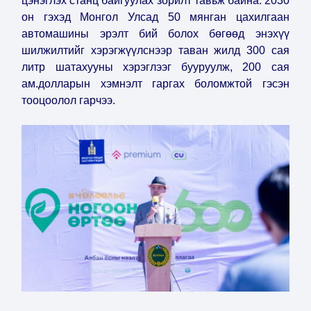
цэнэглэх станц байгуулах зорилт тавьж байна. 2030
он гэхэд Монгол Улсад 50 мянган цахилгаан
автомашины эрэлт бий болох бөгөөд энэхүү
шилжилтийг хэрэгжүүлснээр таван жилд 300 сая
литр шатахууны хэрэглээг бууруулж, 200 сая
ам.долларын хэмнэлт гаргах боломжтой гэсэн
тооцоолол гарчээ.