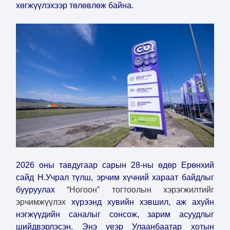
хөгжүүлэхээр төлөвлөж байна.
2026 оны тавдугаар сарын 28-ны өдөр Ерөнхий
сайд Н.Учрал түлш, эрчим хүчний хараат байдлыг
бууруулах
“Ногоон” тогтоолын хэрэгжилтийг
эрчимжүүлэх
хүрээнд хувийн хэвшил, аж ахуйн
нэгжүүдийн саналыг сонсож, зарим асуудлыг
шийдвэрлэсэн. Энэ үеэр Улаанбаатар хотын