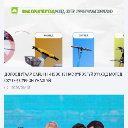
ДОЛООДУГААР САРЫН 1-НЭЭС 18 НАС ХҮРЭЭГҮЙ ХҮҮХЭД МОПЕД,
СКҮТЕР, СУРРОН УНАХГҮЙ
2026/06/15