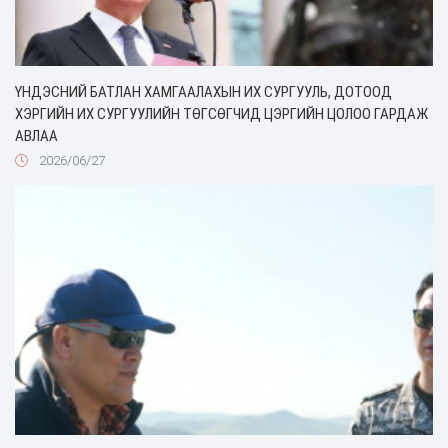
ҮНДЭСНИЙ БАТЛАН ХАМГААЛАХЫН ИХ СУРГУУЛЬ, ДОТООД
ХЭРГИЙН ИХ СУРГУУЛИЙН ТӨГСӨГЧИД ЦЭРГИЙН ЦОЛОО ГАРДАЖ
АВЛАА
2026/06/27