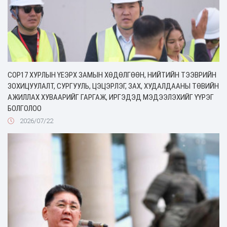
COP17 ХУРЛЫН ҮЕЭРХ ЗАМЫН ХӨДӨЛГӨӨН, НИЙТИЙН ТЭЭВРИЙН
ЗОХИЦУУЛАЛТ, СУРГУУЛЬ, ЦЭЦЭРЛЭГ, ЗАХ, ХУДАЛДААНЫ ТӨВИЙН
АЖИЛЛАХ ХУВААРИЙГ ГАРГАЖ, ИРГЭДЭД МЭДЭЭЛЭХИЙГ ҮҮРЭГ
БОЛГОЛОО
2026/07/22