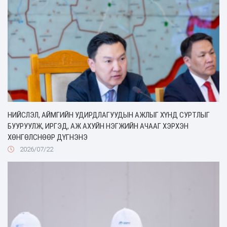
НИЙСЛЭЛ, АЙМГИЙН УДИРДЛАГУУДЫН АЖЛЫГ ХҮНД СУРТЛЫГ
БУУРУУЛЖ, ИРГЭД, АЖ АХУЙН НЭГЖИЙН АЧААГ ХЭРХЭН
ХӨНГӨЛСНӨӨР ДҮГНЭНЭ
2026/07/22