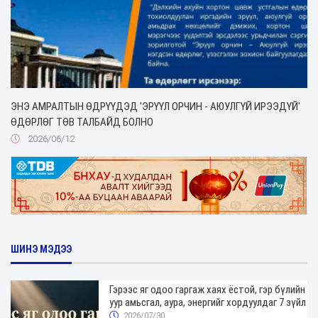
ЭНЭ АМРАЛТЫН ӨДРҮҮДЭД 'ЭРҮҮЛ ОРЧИН - АЮУЛГҮЙ ИРЭЭДҮЙ'
ӨДӨРЛӨГ ТӨВ ТАЛБАЙД БОЛНО
2026/06/12
ШИНЭ МЭДЭЭ
Гэрээс яг одоо гаргаж хаях ёстой, гэр бүлийн
уур амьсгал, аура, энергийг хордуулдаг 7 зүйл
2026/07/30