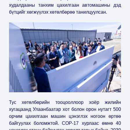
худалдааны танхим цахилгаан автомашины дэд
бүтцийг хөгжүүлэх хөтөлбөрөө танилцуулсан.
Тус хөтөлбөрийн тооцооллоор хоёр жилийн
хугацаанд Улаанбаатар хот болон орон нутагт 500
орчим цахилгаан машин цэнэглэх ногоон өртөө
байгуулах боломжтой. COP-17 хурлаас өмнө 40