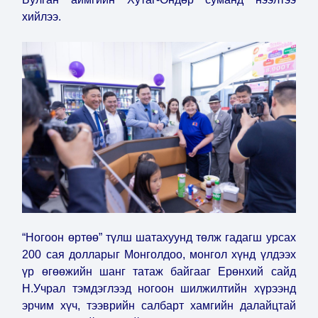
хийлээ.
“Ногоон өртөө” түлш шатахуунд төлж гадагш урсах
200 сая долларыг Монголдоо, монгол хүнд үлдээх
үр өгөөжийн шанг татаж байгааг Ерөнхий сайд
Н.Учрал тэмдэглээд ногоон шилжилтийн хүрээнд
эрчим хүч, тээврийн салбарт хамгийн далайцтай