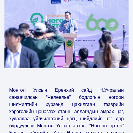
Монгол Улсын Ерөнхий сайд Н.Учралын
санаачилсан “Чөлөөлье” бодлогын ногоон
шилжилтийн хүрээнд цахилгаан тээврийн
хэрэгслийн цэнэглэх станц, аялагчдын амрах цэг,
худалдаа үйлчилгээний цогц шийдлийг нэг дор
бүрдүүлсэн Монгол Улсын анхны “Ногоон өртөө”
Булган аймгийн Хутаг-Өндөр суманд нээлтээ