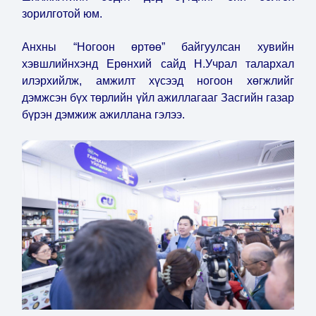
зорилготой юм.
Анхны “Ногоон өртөө” байгуулсан хувийн
хэвшлийнхэнд Ерөнхий сайд Н.Учрал талархал
илэрхийлж, амжилт хүсээд ногоон хөгжлийг
дэмжсэн бүх төрлийн үйл ажиллагааг Засгийн газар
бүрэн дэмжиж ажиллана гэлээ.