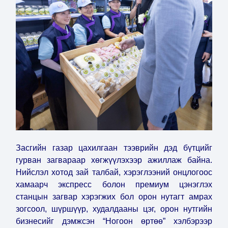
Засгийн газар цахилгаан тээврийн дэд бүтцийг
гурван загвараар хөгжүүлэхээр ажиллаж байна.
Нийслэл хотод зай талбай, хэрэглээний онцлогоос
хамаарч экспресс болон премиум цэнэглэх
станцын загвар хэрэгжих бол орон нутагт амрах
зогсоол, шүршүүр, худалдааны цэг, орон нутгийн
бизнесийг дэмжсэн “Ногоон өртөө” хэлбэрээр