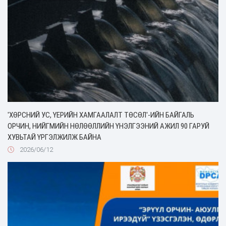
'ХӨРСНИЙ УС, ҮЕРИЙН ХАМГААЛАЛТ ТӨСӨЛ'-ИЙН БАЙГАЛЬ
ОРЧИН, НИЙГМИЙН НӨЛӨӨЛЛИЙН ҮНЭЛГЭЭНИЙ АЖИЛ 90 ГАРУЙ
ХУВЬТАЙ ҮРГЭЛЖИЛЖ БАЙНА
2026/06/12