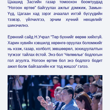
Цаашид Засгийн газар томоохон боомтуудад
“Ногоон өртөө” байгуулах ажлыг дэмжиж, Замын-
Үүд, Цагаан хад зэрэг ачаалал ихтэй бүсүүдийн
тээвэр, үйлчилгээ, эрчим хүчний нөхцөлийг
шинэчилнэ.
Ерөнхий сайд Н.Учрал “Төр бүхнийг өөрөө хийхгүй.
Харин хувийн хэвшилд хөрөнгө оруулах боломжийг
нь нээж, газар, холболт, зөвшөөрөл, зохицуулалтын
түгжээг тайлах ёстой. Энэ бол ‘Чөлөөлье’ бодлогын
гол агуулга. Ногоон өртөө бол энэ бодлого бодит
ажил болж байгаагийн нэг тод жишээ” гэлээ.