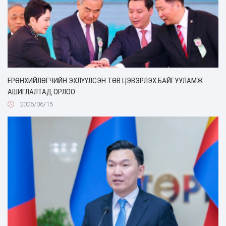
ЕРӨНХИЙЛӨГЧИЙН ЭХЛҮҮЛСЭН ТӨВ ЦЭВЭРЛЭХ БАЙГУУЛАМЖ
АШИГЛАЛТАД ОРЛОО
2026/06/15