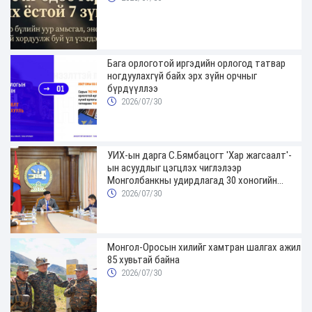
Бага орлоготой иргэдийн орлогод татвар
ногдуулахгүй байх эрх зүйн орчныг
бүрдүүллээ
2026/07/30
УИХ-ын дарга С.Бямбацогт 'Хар жагсаалт'-
ын асуудлыг цэгцлэх чиглэлээр
Монголбанкны удирдлагад 30 хоногийн
хугацаатай үүрэг өглөө
2026/07/30
Монгол-Оросын хилийг хамтран шалгах ажил
85 хувьтай байна
2026/07/30