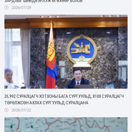
ЗАРДЛЫГ ШИЙДВЭРЛЭЖ ӨГӨХӨӨР БОЛОВ
2026/07/29
26,992 СУРАЛЦАГЧ ХОТХОНЫ БАГА СУРГУУЛЬД, 8100 СУРАЛЦАГЧ
ТӨРӨЛЖСӨН АХЛАХ СУРГУУЛЬД СУРАЛЦАНА
2026/07/22