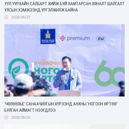
УУЛ УУРХАЙН САЛБАРТ ХИЙЖ БУЙ ХАМТАРСАН ХЯНАЛТ ШАЛГАЛТ
УЛСЫН ХЭМЖЭЭНД ҮРГЭЛЖИЛЖ БАЙНА
2026/06/27
'ЧӨЛӨӨЛЬЕ' САНААЧИЛГЫН ХҮРЭЭНД АНХНЫ 'НОГООН ӨРТӨӨ'
БУЛГАН АЙМАГТ НЭЭГДЛЭЭ
2026/06/26