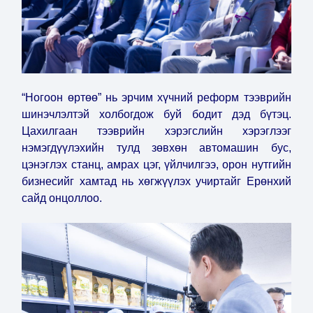
“Ногоон өртөө” нь эрчим хүчний реформ тээврийн
шинэчлэлтэй холбогдож буй бодит дэд бүтэц.
Цахилгаан тээврийн хэрэгслийн хэрэглээг
нэмэгдүүлэхийн тулд зөвхөн автомашин бус,
цэнэглэх станц, амрах цэг, үйлчилгээ, орон нутгийн
бизнесийг хамтад нь хөгжүүлэх учиртайг Ерөнхий
сайд онцоллоо.