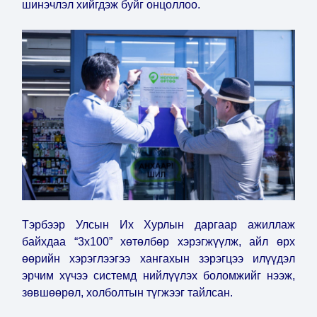
шинэчлэл хийгдэж буйг онцоллоо.
Тэрбээр Улсын Их Хурлын даргаар ажиллаж
байхдаа “3x100” хөтөлбөр хэрэгжүүлж, айл өрх
өөрийн хэрэглээгээ хангахын зэрэгцээ илүүдэл
эрчим хүчээ системд нийлүүлэх боломжийг нээж,
зөвшөөрөл, холболтын түгжээг тайлсан.