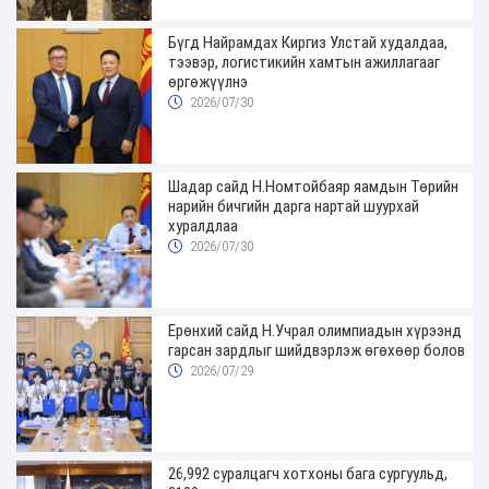
Бүгд Найрамдах Киргиз Улстай худалдаа,
тээвэр, логистикийн хамтын ажиллагааг
өргөжүүлнэ
2026/07/30
Шадар сайд Н.Номтойбаяр яамдын Төрийн
нарийн бичгийн дарга нартай шуурхай
хуралдлаа
2026/07/30
Ерөнхий сайд Н.Учрал олимпиадын хүрээнд
гарсан зардлыг шийдвэрлэж өгөхөөр болов
2026/07/29
26,992 суралцагч хотхоны бага сургуульд,