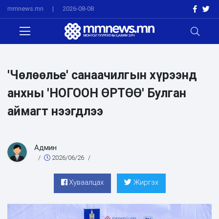
mmnews.mn
|
2026-08-08
'Чөлөөлье' санаачилгын хүрээнд
анхны 'НОГООН ӨРТӨӨ' Булган
аймагт нээгдлээ
Админ
/
2026/06/26
/
Хуваалцах
Жиргэх