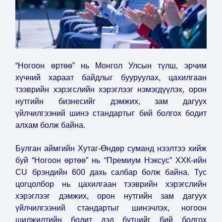
“Ногоон өртөө” нь Монгол Улсын түлш, эрчим
хүчний хараат байдлыг бууруулах, цахилгаан
тээврийн хэрэгслийн хэрэглээг нэмэгдүүлэх, орон
нутгийн бизнесийг дэмжих, зам дагуух
үйлчилгээний шинэ стандартыг бий болгох бодит
алхам болж байна.
Булган аймгийн Хутаг-Өндөр суманд нээлтээ хийж
буй “Ногоон өртөө” нь “Премиум Нэксус” ХХК-ийн
CU брэндийн 600 дахь салбар болж байна. Тус
цогцолбор нь цахилгаан тээврийн хэрэгслийн
хэрэглээг дэмжих, орон нутгийн зам дагуух
үйлчилгээний стандартыг шинэчлэх, ногоон
шилжилтийн бодит дэд бүтцийг бий болгох