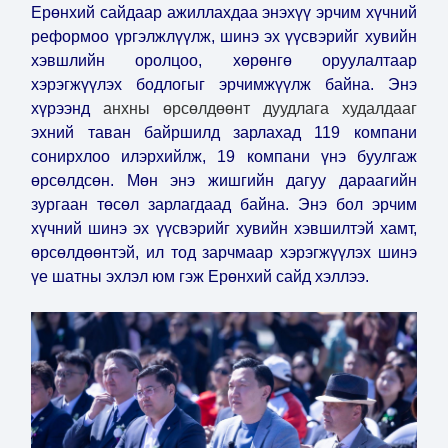
Ерөнхий сайдаар ажиллахдаа энэхүү эрчим хүчний
реформоо үргэлжлүүлж, шинэ эх үүсвэрийг хувийн
хэвшлийн оролцоо, хөрөнгө оруулалтаар
хэрэгжүүлэх бодлогыг эрчимжүүлж байна. Энэ
хүрээнд
анхны өрсөлдөөнт дуудлага худалдааг
эхний таван байршилд зарлахад 119 компани
сонирхлоо илэрхийлж, 19 компани үнэ буулгаж
өрсөлдсөн. Мөн энэ жишгийн дагуу дараагийн
зургаан төсөл зарлагдаад байна. Энэ бол эрчим
хүчний шинэ эх үүсвэрийг хувийн хэвшилтэй хамт,
өрсөлдөөнтэй, ил тод зарчмаар хэрэгжүүлэх шинэ
үе шатны эхлэл юм гэж Ерөнхий сайд хэллээ.