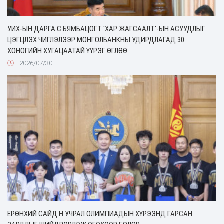
УИХ-ЫН ДАРГА С.БЯМБАЦОГТ 'ХАР ЖАГСААЛТ'-ЫН АСУУДЛЫГ
ЦЭГЦЛЭХ ЧИГЛЭЛЭЭР МОНГОЛБАНКНЫ УДИРДЛАГАД 30
ХОНОГИЙН ХУГАЦААТАЙ ҮҮРЭГ ӨГЛӨӨ
2026/07/30
ЕРӨНХИЙ САЙД Н.УЧРАЛ ОЛИМПИАДЫН ХҮРЭЭНД ГАРСАН