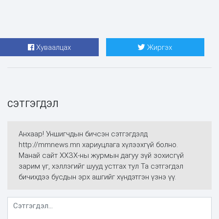
Хуваалцах
Жиргэх
СЭТГЭГДЭЛ
Анхаар! Уншигчдын бичсэн сэтгэгдэлд
http://mmnews.mn хариуцлага хүлээхгүй болно.
Манай сайт ХХЗХ-ны журмын дагуу зүй зохисгүй
зарим үг, хэллэгийг шууд устгах тул Та сэтгэгдэл
бичихдээ бусдын эрх ашгийг хүндэтгэн үзнэ үү.