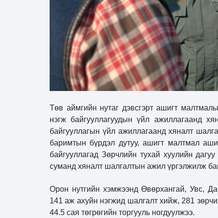
Төв аймгийн нутаг дэвсгэрт ашигт малтмалы
нэгж байгууллагуудын үйл ажиллагаанд хя
байгууллагын үйл ажиллагаанд хяналт шалга
баримтын бүрдэл дутуу, ашигт малтмал ашиг
байгууллагад Зөрчлийн тухай хуулийн дагуу
суманд хяналт шалгалтын ажил үргэлжилж ба
Орон нутгийн хэмжээнд Өвөрхангай, Увс, Да
141 аж ахуйн нэгжид шалгалт хийж, 281 зөрчи
44.5 сая төгрөгийн торгууль ногдуулжээ.