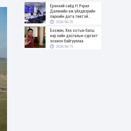
Ерөнхий сайд Н.Учрал
Далянийн аж үйлдвэрийн
паркийн дата төвтэй
танилцав
2026/06/25
Бээжин, Хөх хотын багш
нар хийн дасгалын сургалт
зохион байгууллаа
2026/06/15