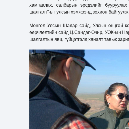
хамгаалах, салбарын эрсдэлийг бууруулах
шалгалт”-ыг улсын хэмжээнд зохион байгуулж
Монгол Улсын Шадар сайд, Улсын онцгой ко
өөрчлөлтийн сайд Ц.Сандаг-Очир, УОК-ын Нар
шалгалтын явц, гүйцэтгэлд хяналт тавьж зари