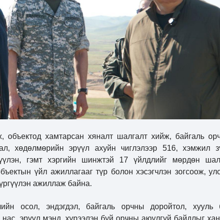
, объектод хамтарсан хяналт шалгалт хийж, байгаль ор
ал, хөдөлмөрийн эрүүл ахуйн чиглэлээр 516, хэмжил з
үүлэн, гэмт хэргийн шинжтэй 17 үйлдлийг мөрдөн шал
бъектын үйл ажиллагааг түр болон хэсэгчлэн зогсоож, ул
хүргүүлэн ажиллаж байна.
ийн осол, эндэгдэл, байгаль орчны доройтол, хууль 
 нас, эрүүл мэнд, хүрээлэн буй орчны аюулгүй байдлыг хан