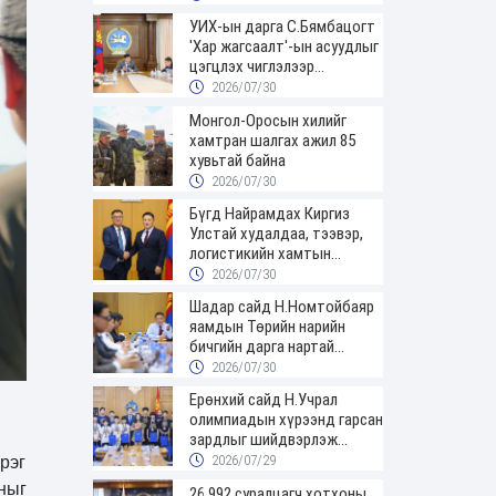
УИХ-ын дарга С.Бямбацогт
'Хар жагсаалт'-ын асуудлыг
цэгцлэх чиглэлээр
Монголбанкны удирдлагад
2026/07/30
30 хоногийн хугацаатай
Монгол-Оросын хилийг
үүрэг өглөө
хамтран шалгах ажил 85
хувьтай байна
2026/07/30
Бүгд Найрамдах Киргиз
Улстай худалдаа, тээвэр,
логистикийн хамтын
ажиллагааг өргөжүүлнэ
2026/07/30
Шадар сайд Н.Номтойбаяр
яамдын Төрийн нарийн
бичгийн дарга нартай
шуурхай хуралдлаа
2026/07/30
Ерөнхий сайд Н.Учрал
олимпиадын хүрээнд гарсан
зардлыг шийдвэрлэж
өгөхөөр болов
2026/07/29
рэг
ныг
26,992 суралцагч хотхоны