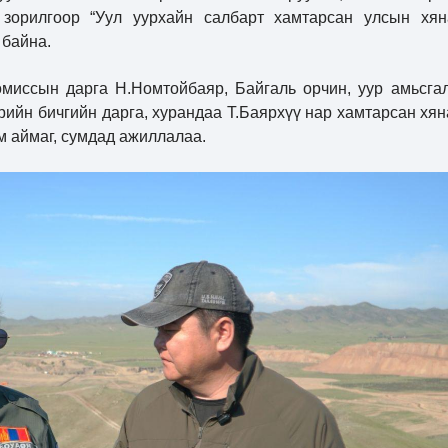
 зорилгоор “Уул уурхайн салбарт хамтарсан улсын хян
 байна.
миссын дарга Н.Номтойбаяр, Байгаль орчин, уур амьсга
ийн бичгийн дарга, хурандаа Т.Баярхүү нар хамтарсан хян
м аймаг, сумдад ажиллалаа.