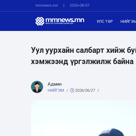
mmnews.mn
|
2026-08-07
УЛС ТӨР
НИЙГЭ
Уул уурхайн салбарт хийж б
хэмжээнд үргэлжилж байна
Админ
НИЙГЭМ
/
2026/06/27
/