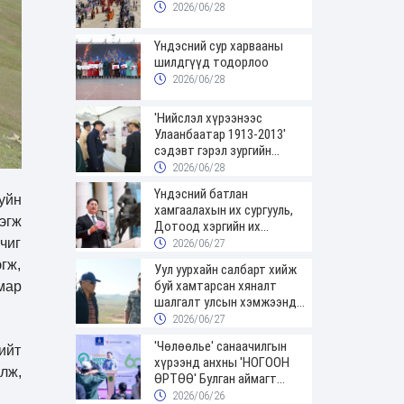
2026/06/28
Үндэсний сур харвааны
шилдгүүд тодорлоо
2026/06/28
'Нийслэл хүрээнээс
Улаанбаатар 1913-2013'
сэдэвт гэрэл зургийн
үзэсгэлэнгээр зочиллоо
2026/06/28
Үндэсний батлан
уйн
хамгаалахын их сургууль,
эгж
Дотоод хэргийн их
сургуулийн төгсөгчид
чиг
2026/06/27
цэргийн цолоо гардаж
гж,
Уул уурхайн салбарт хийж
авлаа
буй хамтарсан хяналт
мар
шалгалт улсын хэмжээнд
үргэлжилж байна
2026/06/27
'Чөлөөлье' санаачилгын
ийт
хүрээнд анхны 'НОГООН
лж,
ӨРТӨӨ' Булган аймагт
нээгдлээ
2026/06/26