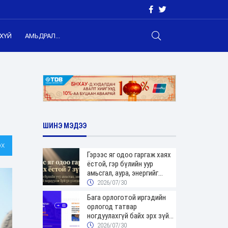
ХҮЙ
АМЬДРАЛ...
ШИНЭ МЭДЭЭ
х
Гэрээс яг одоо гаргаж хаях
ёстой, гэр бүлийн уур
амьсгал, аура, энергийг
хордуулдаг 7 зүйл
2026/07/30
Бага орлоготой иргэдийн
орлогод татвар
ногдуулахгүй байх эрх зүйн
орчныг бүрдүүллээ
2026/07/30