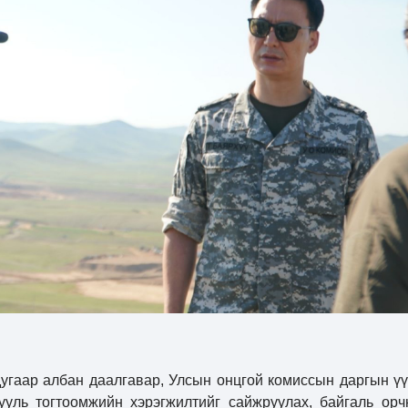
гаар албан даалгавар, Улсын онцгой комиссын даргын үү
ууль тогтоомжийн хэрэгжилтийг сайжруулах, байгаль орч