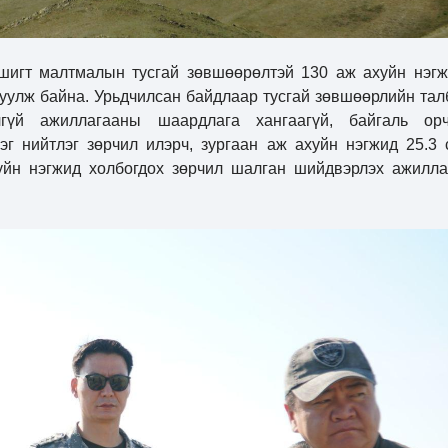
шигт малтмалын тусгай зөвшөөрөлтэй 130 аж ахуйн нэгж
вуулж байна. Урьдчилсан байдлаар тусгай зөвшөөрлийн тал
лгүй ажиллагааны шаардлага хангаагүй, байгаль ор
г нийтлэг зөрчил илэрч, зургаан аж ахуйн нэгжид 25.3 
хуйн нэгжид холбогдох зөрчил шалган шийдвэрлэх ажилла