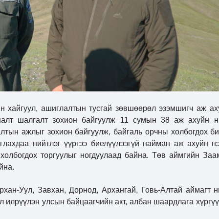
н хайгуул, ашиглалтын тусгай зөвшөөрөл эзэмшигч аж ах
налт шалгалт зохион байгуулж 11 сумын 38 аж ахуйн н
лтын ажлыг зохион байгуулж, байгаль орчны холбогдох би
лахдаа нийтлэг үүргээ биелүүлээгүй найман аж ахуйн нэ
 холбогдох торгуулыг ногдуулаад байна. Төв аймгийн Заа
йна.
рхан-Уул, Завхан, Дорнод, Архангай, Говь-Алтай аймагт н
л илрүүлэн улсын байцаагчийн акт, албан шаардлага хүргүү