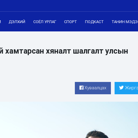
М
ДЭЛХИЙ
СОЁЛ УРЛАГ
СПОРТ
ПОДКАСТ
ТАНИН МЭДЭ
уй хамтарсан хяналт шалгалт улсын
Хуваалцах
Жиргэ