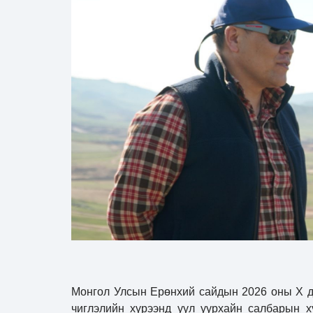
Монгол Улсын Ерөнхий сайдын 2026 оны X ду
чиглэлийн хүрээнд уул уурхайн салбарын х