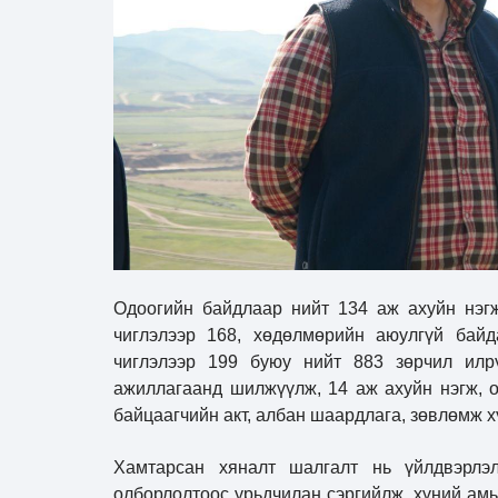
Одоогийн байдлаар нийт 134 аж ахуйн нэгж
чиглэлээр 168, хөдөлмөрийн аюулгүй байд
чиглэлээр 199 буюу нийт 883 зөрчил илр
ажиллагаанд шилжүүлж, 14 аж ахуйн нэгж, о
байцаагчийн акт, албан шаардлага, зөвлөмж 
Хамтарсан хяналт шалгалт нь үйлдвэрлэл
олборлолтоос урьдчилан сэргийлж, хүний амь