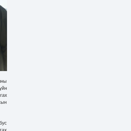
чны
үйн
гах
сын
бус
гах