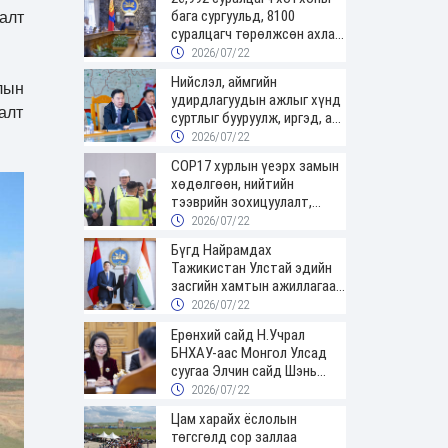
бага сургуульд, 8100
алт
суралцагч төрөлжсөн ахлах
сургуульд суралцана
2026/07/22
Нийслэл, аймгийн
лын
удирдлагуудын ажлыг хүнд
алт
суртлыг бууруулж, иргэд, аж
ахуйн нэгжийн ачааг хэрхэн
2026/07/22
хөнгөлснөөр дүгнэнэ
COP17 хурлын үеэрх замын
хөдөлгөөн, нийтийн
тээврийн зохицуулалт,
сургууль, цэцэрлэг, зах,
2026/07/22
худалдааны төвийн
Бүгд Найрамдах
ажиллах хуваарийг гаргаж,
Тажикистан Улстай эдийн
иргэдэд мэдээлэхийг үүрэг
засгийн хамтын ажиллагааг
болголоо
өргөжүүлнэ
2026/07/22
Ерөнхий сайд Н.Учрал
БНХАУ-аас Монгол Улсад
суугаа Элчин сайд Шэнь
Миньжюанийг хүлээн авч
2026/07/22
уулзав
Цам харайх ёслолын
төгсгөлд сор заллаа