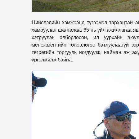
Нийслэлийн хэмжээнд түгээмэл тархацтай а
хамруулан шалгалаа. 65 нь үйл ажиллагаа я
хэтрүүлэн олборлосон, ил уурхайн аюу
менежментийн төлөвлөгөө батлуулаагүй зэрэ
төгрөгийн торгууль ногдуулж, найман аж а
үргэлжилж байна.