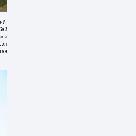
ийг
бай
чны
сая
гаа