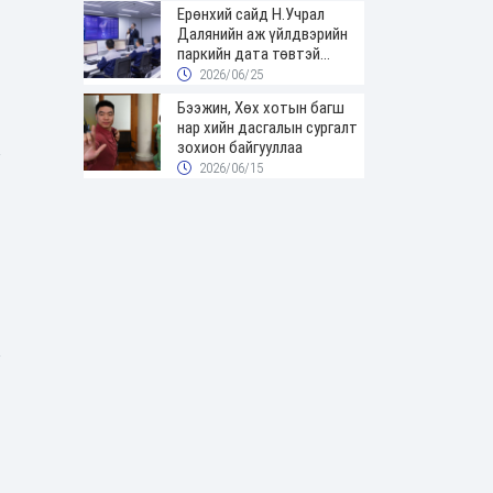
Ерөнхий сайд Н.Учрал
Далянийн аж үйлдвэрийн
паркийн дата төвтэй
танилцав
2026/06/25
Бээжин, Хөх хотын багш
нар хийн дасгалын сургалт
зохион байгууллаа
2026/06/15