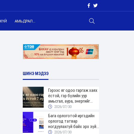
ХҮЙ
АМЬДРАЛ...
ШИНЭ МЭДЭЭ
Гэрээс яг одоо гаргаж хаях
ёстой, гэр бүлийн уур
амьсгал, аура, энергийг
хордуулдаг 7 зүйл
2026/07/30
Бага орлоготой иргэдийн
орлогод татвар
ногдуулахгүй байх эрх зүйн
орчныг бүрдүүллээ
2026/07/30