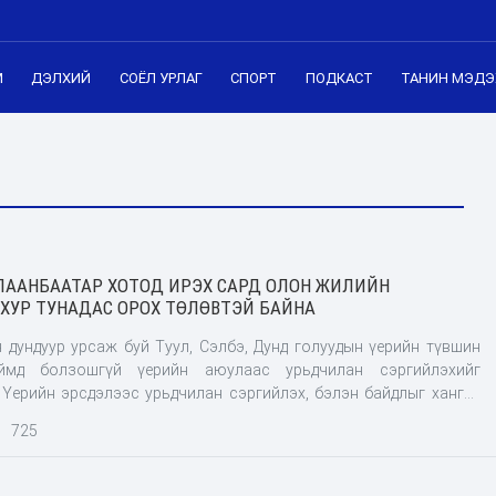
М
ДЭЛХИЙ
СОЁЛ УРЛАГ
СПОРТ
ПОДКАСТ
ТАНИН МЭДЭ
ЛААНБААТАР ХОТОД ИРЭХ САРД ОЛОН ЖИЛИЙН
ХУР ТУНАДАС ОРОХ ТӨЛӨВТЭЙ БАЙНА
 дундуур урсаж буй Туул, Сэлбэ, Дунд голуудын үерийн түвшин
ймд болзошгүй үерийн аюулаас урьдчилан сэргийлэхийг
 Үерийн эрсдэлээс урьдчилан сэргийлэх, бэлэн байдлыг хангах
лийн Онцгой комиссын алба хаагчид бэлэн байдлыг ханган
725
лаанбаатар хотын ойрын өдрүүдийн цаг уурын төлөв байдлыг
ан мэдээлэх хэлтсийн ахлах мэргэжилтэн О.Оюунчимэгээс
р "Улаанбаатар хот орчмоор өнөөдөр буюу зургаадугаар сарын