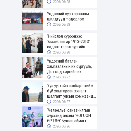
2026/06/28
Үндэсний сур харвааны
шилдгүүд тодорлоо
2026/06/28
'Нийслэл хүрээнээс
Улаанбаатар 1913-2013'
сэдэвт гэрэл зургийн
үзэсгэлэнгээр зочиллоо
2026/06/28
Үндэсний батлан
хамгаалахын их сургууль,
Дотоод хэргийн их
сургуулийн төгсөгчид
2026/06/27
цэргийн цолоо гардаж
Уул уурхайн салбарт хийж
авлаа
буй хамтарсан хяналт
шалгалт улсын хэмжээнд
үргэлжилж байна
2026/06/27
'Чөлөөлье' санаачилгын
хүрээнд анхны 'НОГООН
ӨРТӨӨ' Булган аймагт
нээгдлээ
2026/06/26