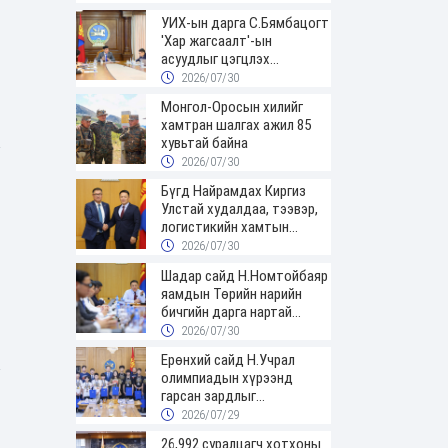
УИХ-ын дарга С.Бямбацогт
'Хар жагсаалт'-ын
асуудлыг цэгцлэх
чиглэлээр Монголбанкны
2026/07/30
удирдлагад 30 хоногийн
Монгол-Оросын хилийг
хугацаатай үүрэг өглөө
хамтран шалгах ажил 85
хувьтай байна
2026/07/30
Бүгд Найрамдах Киргиз
Улстай худалдаа, тээвэр,
логистикийн хамтын
ажиллагааг өргөжүүлнэ
2026/07/30
Шадар сайд Н.Номтойбаяр
яамдын Төрийн нарийн
бичгийн дарга нартай
шуурхай хуралдлаа
2026/07/30
Ерөнхий сайд Н.Учрал
олимпиадын хүрээнд
гарсан зардлыг
шийдвэрлэж өгөхөөр
2026/07/29
болов
26,992 суралцагч хотхоны