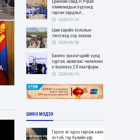
Ерөнхий сайд Н.Учрал
олимпиадын хүрээнд
гарсан зардлыг
шийдвэрлэж өгөхөөр
2026/07/29
болов
Цам харайх ёслолын
н
төгсгөлд сор заллаа
2026/06/28
Бизнес эрхлэгчдийг хүнд
суртал, авлигаас чөлөөлөх
р,
е-business 2.0 платформ
нэвтэрлээ
2026/06/15
ШИНЭ МЭДЭЭ
Гэрээс яг одоо гаргаж хаях
ёстой, гэр бүлийн уур