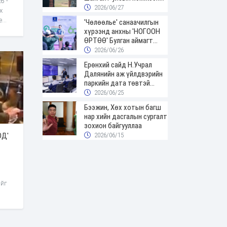
6”-
үргэлжилж байна
2026/06/27
х
е
'Чөлөөлье' санаачилгын
ээр
хүрээнд анхны 'НОГООН
ӨРТӨӨ' Булган аймагт
нээгдлээ
2026/06/26
Ерөнхий сайд Н.Учрал
шин
Далянийн аж үйлдвэрийн
паркийн дата төвтэй
р
танилцав
2026/06/25
й
Бээжин, Хөх хотын багш
нар хийн дасгалын сургалт
зохион байгууллаа
ОД'
2026/06/15
ийг
ртэй