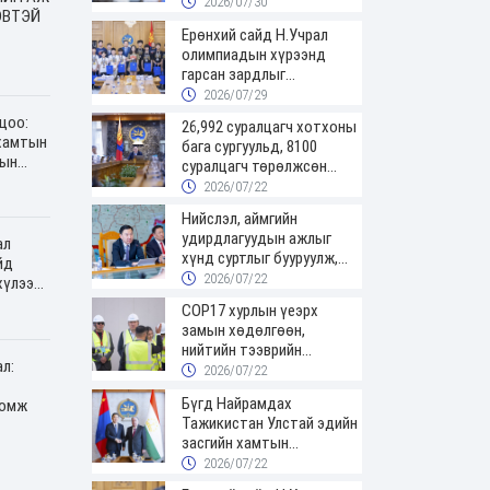
дарга нартай шуурхай
2026/07/30
ӨВТЭЙ
хуралдлаа
Ерөнхий сайд Н.Учрал
олимпиадын хүрээнд
гарсан зардлыг
шийдвэрлэж өгөхөөр
2026/07/29
болов
цоо:
26,992 суралцагч хотхоны
хамтын
бага сургуульд, 8100
сын
суралцагч төрөлжсөн
хэллээ
ахлах сургуульд суралцана
2026/07/22
Нийслэл, аймгийн
удирдлагуудын ажлыг
ал
хүнд суртлыг бууруулж,
йд
иргэд, аж ахуйн нэгжийн
2026/07/22
хүлээн
ачааг хэрхэн хөнгөлснөөр
COP17 хурлын үеэрх
дүгнэнэ
замын хөдөлгөөн,
нийтийн тээврийн
л:
зохицуулалт, сургууль,
2026/07/22
цэцэрлэг, зах, худалдааны
Бүгд Найрамдах
ломж
төвийн ажиллах хуваарийг
Тажикистан Улстай эдийн
гаргаж, иргэдэд
засгийн хамтын
мэдээлэхийг үүрэг
ажиллагааг өргөжүүлнэ
2026/07/22
болголоо