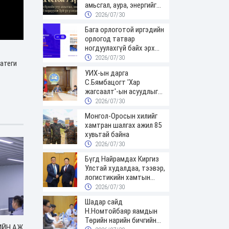
амьсгал, аура, энергийг
хордуулдаг 7 зүйл
2026/07/30
Бага орлоготой иргэдийн
орлогод татвар
ногдуулахгүй байх эрх
зүйн орчныг бүрдүүллээ
2026/07/30
ратеги
УИХ-ын дарга
С.Бямбацогт 'Хар
жагсаалт'-ын асуудлыг
цэгцлэх чиглэлээр
2026/07/30
Монголбанкны
Монгол-Оросын хилийг
удирдлагад 30 хоногийн
хамтран шалгах ажил 85
хугацаатай үүрэг өглөө
хувьтай байна
2026/07/30
Бүгд Найрамдах Киргиз
Улстай худалдаа, тээвэр,
логистикийн хамтын
ажиллагааг өргөжүүлнэ
2026/07/30
Шадар сайд
Н.Номтойбаяр яамдын
Төрийн нарийн бичгийн
ИЙН АЖ