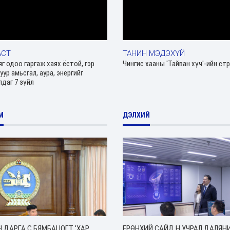
АСТ
ТАНИН МЭДЭХҮЙ
яг одоо гаргаж хаях ёстой, гэр
Чингис хааны 'Тайван хүч'-ийн ст
уур амьсгал, аура, энергийг
лдаг 7 зүйл
М
ДЭЛХИЙ
 ДАРГА С.БЯМБАЦОГТ 'ХАР
ЕРӨНХИЙ САЙД Н.УЧРАЛ ДАЛЯН