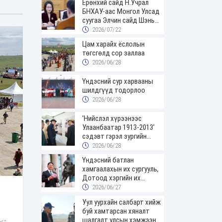
Ерөнхий сайд Н.Учрал
БНХАУ-аас Монгол Улсад
суугаа Элчин сайд Шэнь
Миньжюанийг хүлээн авч
2026/07/22
уулзав
Цам харайх ёслолын
төгсгөлд сор заллаа
2026/06/28
Үндэсний сур харвааны
шилдгүүд тодорлоо
2026/06/28
'Нийслэл хүрээнээс
Улаанбаатар 1913-2013'
сэдэвт гэрэл зургийн
үзэсгэлэнгээр зочиллоо
2026/06/28
Үндэсний батлан
хамгаалахын их сургууль,
Дотоод хэргийн их
сургуулийн төгсөгчид
2026/06/27
цэргийн цолоо гардаж
Уул уурхайн салбарт хийж
авлаа
буй хамтарсан хяналт
шалгалт улсын хэмжээнд