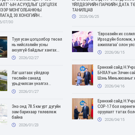
АЛТ'-ЫН АСУУДЛЫГ ЦЭГЦЛЭХ
ҮЙЛДВЭРИЙН ПАРКИЙН ДАТА Т
ЛЭЭР МОНГОЛБАНКНЫ
ТАНИЛЦАВ
ЛАГАД 30 ХОНОГИЙН
2026/06/25
АТАЙ ҮҮРЭГ ӨГЛӨӨ
6/07/30
'Евроазийн их солил
Туул усан цогцолбор төсөл
Ирээдүйн боломж, 
нь нийслэлийн усны
ажиллагаа' олон ул
аюулгүй байдлыг хангах
анхдугаар чуулган э
2026/06/15
шинэ эх үүсвэр болно
2026/02/27
Ерөнхий сайд Н.Учр
Лаг шатаах үйлдвэр
БНХАУ-ын Элчин са
төслийн саналд
Шэнь Миньжюаныг 
урьдчилсан үнэлгээ
авч уулзлаа
2026/04/16
хийгдэж байна
2026/01/27
Ерөнхий сайд Н.Учра
Энэ онд 78.5 км урт дугуйн
COP-17 бол хөрөнгө
зам барихаар төлөвлөж
оруулалт татах бо
байна
2026/04/15
2026/01/23