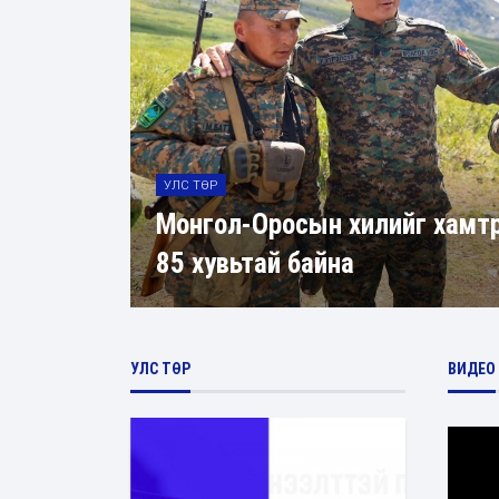
УЛС ТӨР
Шадар сайд Н.Номтойбаяр я
ах ажил
нарийн бичгийн дарга нартай
хуралдлаа
УЛС ТӨР
ВИДЕО