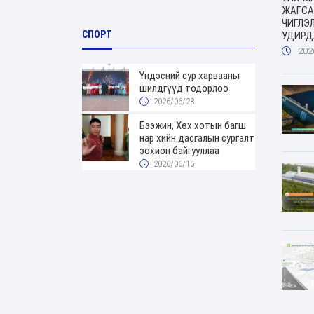
ЖАГСА
ЧИГЛЭ
СПОРТ
УДИРД
ХУГАЦА
202
Үндэсний сур харвааны
шилдгүүд тодорлоо
2026/06/28
Бээжин, Хөх хотын багш
нар хийн дасгалын сургалт
зохион байгууллаа
2026/06/15