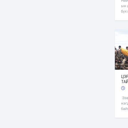
Ний
ын 
бүх
дэх
бич
нэг
ари
оро
сах
ово
хүч
зэт
бол
ЦЭ
ТАЙ
Зэв
нэг
бай
Хуу
анг
хээ