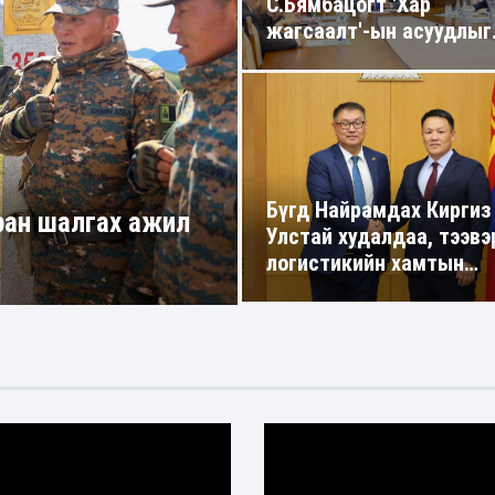
С.Бямбацогт 'Хар
жагсаалт'-ын асуудлыг
цэгцлэх чиглэлээр
Монголбанкны
удирдлагад 30 хоногий
хугацаатай үүрэг өглөө
амдын Төрийн
Бүгд Найрамдах Киргиз
 шуурхай
Улстай худалдаа, тээвэ
логистикийн хамтын
ажиллагааг өргөжүүлнэ