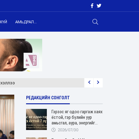
ХҮЙ
АМЬДРАЛ...
эхэллээ
РЕДАКЦИЙН СОНГОЛТ
Гэрээс яг одоо гаргаж хаях
ёстой, гэр бүлийн уур
амьсгал, аура, энергийг
хордуулдаг 7 зүйл
2026/07/30