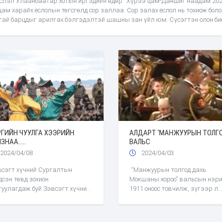
слэл Улаанбаатар хотын иргэдийн өдөр “Хүрээ цам-Даншиг наадам 202
цам харайх ёслолын төгсгөлд сор заллаа. Сор залах ёслол нь тохиож боло
 гай барцдыг арилгах бэлгэдэлтэй шашны зан үйл юм. Сүсэгтэн олон би
 өвчин зовлон, барцад гай зэргийг зайлуулахыг хүссэн зүйлээ цаасан д
иж, галд шатаах буюу тусгайлан бэлдэж гартаа атгасан балин хэмээх
эн зүйл домын хэрэгслийг галд өргөнө. Ингэснээр муу муухай бүхэн
усдаг хэмээн үздэг.Тодруулбал, сор нь гурван галын үзүүр нийлсэн хурц
йт жаран дөрвөн балин юм. Сор зална гэдэг нь сорын балин түүнийг дог
иусны мөн чанарт адислаад очирт аянгын байдлаар галдан шатаасан
охойн дунд хатуу тарниар дуудан ирүүлсэн дайсан зэтгэр, ад донгийн дээ
тэй буулгаад даран сөнөөж байгаа хатуу үйл юм. Иймд сүсэгтэн олон ад
гэр, гай барцад, өвчин хорлол энэхүү жахар, сорын үйлээр дарагдан үгү
лоо хэмээн залбирч сүсэглэдэг ажээ.
РГИЙН ЧУУЛГА ХЭЭРИЙН
АЛДАРТ 'МАНЖУУРЫН ТОЛГ
ЗНАА.....
ВАЛЬС
2024/04/08
2024/04/03
сэгт хүчний Сургалтын
“Манжуурын толгод дахь
дсэн төвд зохион
Мокшаны хороо” вальсын нэр
гуулагдаж буй Зэвсэгт хүчний
1911 оноос товчилж, зүгээр л
рай замын цэргийн нэгтгэл,
“Манжуурын толгод” гэдэг нэ
ийн нэгдсэн тактикийн
болгожээ...Энэхүү гэгэлгэн
рийн сургуульд оролцож буй
аялгуу эртнээс монголчуудад