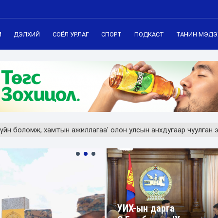
М
ДЭЛХИЙ
СОЁЛ УРЛАГ
СПОРТ
ПОДКАСТ
ТАНИН МЭДЭ
үйн боломж, хамтын ажиллагаа' олон улсын анхдугаар чуулган 
УИХ-ын дарга