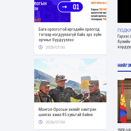
Бага орлоготой иргэдийн орлогод
ПОДК
татвар ногдуулахгүй байх эрх зүйн
Гэрээс 
орчныг бүрдүүллээ
бүлийн 
хордуу
2026/07/30
НИЙГЭ
Монгол-Оросын хилийг хамтран
шалгах ажил 85 хувьтай байна
2026/07/30
УИХ-ЫН