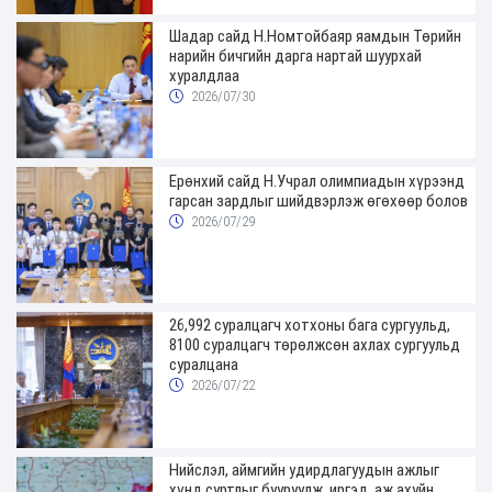
Шадар сайд Н.Номтойбаяр яамдын Төрийн
нарийн бичгийн дарга нартай шуурхай
хуралдлаа
2026/07/30
Ерөнхий сайд Н.Учрал олимпиадын хүрээнд
гарсан зардлыг шийдвэрлэж өгөхөөр болов
2026/07/29
26,992 суралцагч хотхоны бага сургуульд,
8100 суралцагч төрөлжсөн ахлах сургуульд
суралцана
2026/07/22
Нийслэл, аймгийн удирдлагуудын ажлыг
хүнд суртлыг бууруулж, иргэд, аж ахуйн