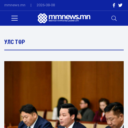
mmnews.mn
|
2026-08-08
УЛС ТӨР