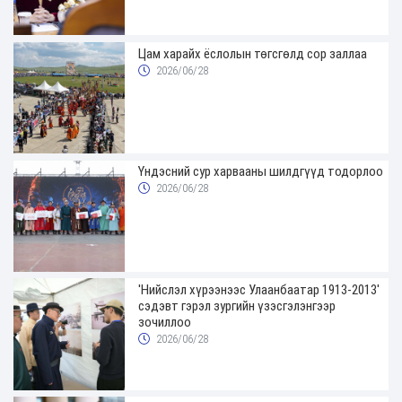
Цам харайх ёслолын төгсгөлд сор заллаа
2026/06/28
Үндэсний сур харвааны шилдгүүд тодорлоо
2026/06/28
'Нийслэл хүрээнээс Улаанбаатар 1913-2013'
сэдэвт гэрэл зургийн үзэсгэлэнгээр
зочиллоо
2026/06/28