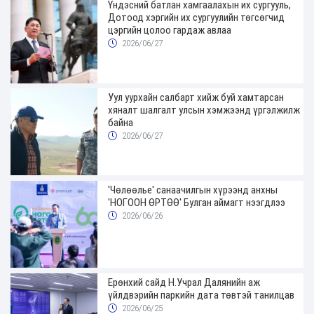
Үндэсний батлан хамгаалахын их сургууль,
Дотоод хэргийн их сургуулийн төгсөгчид
цэргийн цолоо гардаж авлаа
2026/06/27
Уул уурхайн салбарт хийж буй хамтарсан
хяналт шалгалт улсын хэмжээнд үргэлжилж
байна
2026/06/27
'Чөлөөлье' санаачилгын хүрээнд анхны
'НОГООН ӨРТӨӨ' Булган аймагт нээгдлээ
2026/06/26
Ерөнхий сайд Н.Учрал Далянийн аж
үйлдвэрийн паркийн дата төвтэй танилцав
2026/06/25