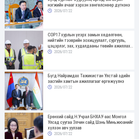
нэгжийн ачааг хэрхэн хөнгөлснөөр дүгнэнэ
2026/07/22
COP17 хурлын үеэрх замын хөдөлгөөн,
нийтийн тээврийн зохицуулалт, сургууль,
цэцэрлэг, зах, худалдааны төвийн ажиллах
хуваарийг гаргаж, иргэдэд мэдээлэхийг
2026/07/22
үүрэг болголоо
Бүгд Найрамдах Тажикистан Улстай эдийн
засгийн хамтын ажиллагааг өргөжүүлнэ
2026/07/22
Ерөнхий сайд Н.Учрал БНХАУ-аас Монгол
Улсад суугаа Элчин сайд Шэнь Миньжюанийг
хүлээн авч уулзав
2026/07/22