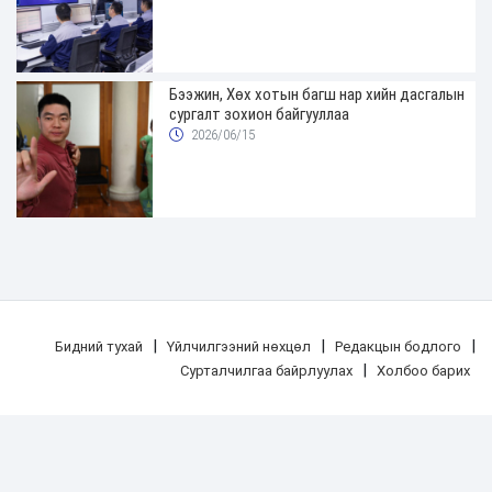
Бээжин, Хөх хотын багш нар хийн дасгалын
сургалт зохион байгууллаа
2026/06/15
|
|
|
Бидний тухай
Үйлчилгээний нөхцөл
Редакцын бодлого
|
Сурталчилгаа байрлуулах
Холбоо барих