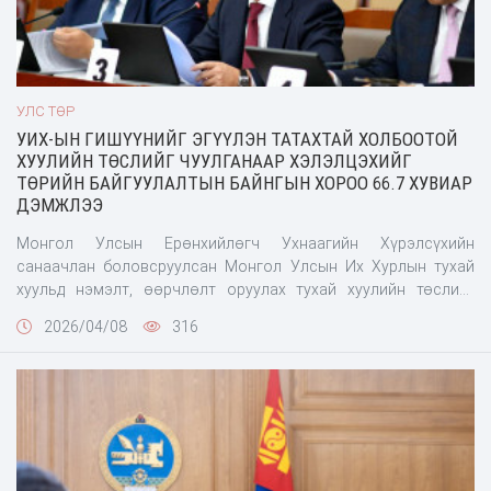
УЛС ТӨР
УИХ-ЫН ГИШҮҮНИЙГ ЭГҮҮЛЭН ТАТАХТАЙ ХОЛБООТОЙ
ХУУЛИЙН ТӨСЛИЙГ ЧУУЛГАНААР ХЭЛЭЛЦЭХИЙГ
ТӨРИЙН БАЙГУУЛАЛТЫН БАЙНГЫН ХОРОО 66.7 ХУВИАР
ДЭМЖЛЭЭ
Монгол Улсын Ерөнхийлөгч Ухнаагийн Хүрэлсүхийн
санаачлан боловсруулсан Монгол Улсын Их Хурлын тухай
хуульд нэмэлт, өөрчлөлт оруулах тухай хуулийн төслийг
хэлэлцэхийг Төрийн байгуулалтын байнгын хороо 66.7 хувиар
2026/04/08
316
дэмжлээ.Хуулийн төслийн талаар Ажлын хэсгийн гишүүд
Байнгын хорооны гишүүдэд танилцуулж, асуултад
хариуллаа.Ерөнхийлөгч санаачлан боловсруулсан хуулийн
төсөлдөө:• Гишүүн өргөсөн тангаргаасаа няцсан,• Гишүүний
ёс зүйн дүрмийг ноцтой болон удаа дараа зөрчсөн,• Гэмт
хэрэг үйлдсэн болох нь шүүхийн эцсийн шийдвэрээр
тогтоогдсон бол УИХ-ын Ёс зүйн дэд хороо, УИХ-ын нэгдсэн