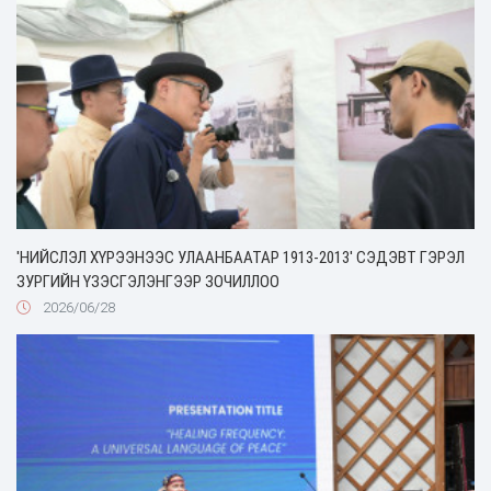
'НИЙСЛЭЛ ХҮРЭЭНЭЭС УЛААНБААТАР 1913-2013' СЭДЭВТ ГЭРЭЛ
ЗУРГИЙН ҮЗЭСГЭЛЭНГЭЭР ЗОЧИЛЛОО
2026/06/28