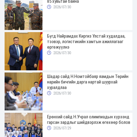
85 хувьтай байна
2026/07/30
Бүгд Найрамдах Киргиз Улстай худалдаа,
тээвэр, логистикийн хамтын ажиллагааг
өргөжүүлнэ
2026/07/30
Шадар сайд Н.Номтойбаяр яамдын Төрийн
нарийн бичгийн дарга нартай шуурхай
хуралдлаа
2026/07/30
Ерөнхий сайд Н.Учрал олимпиадын хүрээнд
гарсан зардлыг шийдвэрлэж өгөхөөр болов
2026/07/29