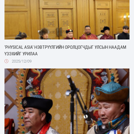
'PHYSICAL ASIA' НЭВТРҮҮЛГИЙН ОРОЛЦОГЧДЫГ УЛСЫН НААДАМ
ҮЗЭХИЙГ УРИЛАА
2025/12/09