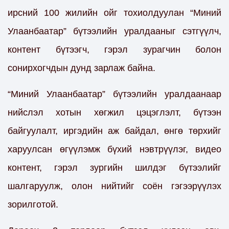
ирсний 100 жилийн ойг тохиолдуулан “Миний
Улаанбаатар” бүтээлийн уралдааныг сэтгүүлч,
контент бүтээгч, гэрэл зурагчин болон
сонирхогчдын дунд зарлаж байна.
“Миний Улаанбаатар” бүтээлийн уралдаанаар
нийслэл хотын хөгжил цэцэглэлт, бүтээн
байгуулалт, иргэдийн аж байдал, өнгө төрхийг
харуулсан өгүүлэмж бүхий нэвтрүүлэг, видео
контент, гэрэл зургийн шилдэг бүтээлийг
шалгаруулж, олон нийтийг соён гэгээрүүлэх
зорилготой.