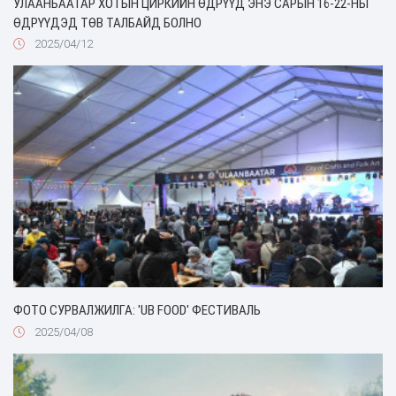
УЛААНБААТАР ХОТЫН ЦИРКИЙН ӨДРҮҮД ЭНЭ САРЫН 16-22-НЫ
ӨДРҮҮДЭД ТӨВ ТАЛБАЙД БОЛНО
2025/04/12
ФОТО СУРВАЛЖИЛГА: 'UB FOOD' ФЕСТИВАЛЬ
2025/04/08