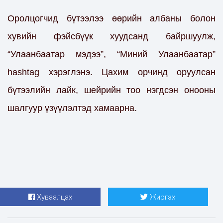
Оролцогчид бүтээлээ өөрийн албаны болон
хувийн фэйсбүүк хуудсанд байршуулж,
“Улаанбаатар мэдээ”, “Миний Улаанбаатар”
hashtag хэрэглэнэ. Цахим орчинд оруулсан
бүтээлийн лайк, шейрийн тоо нэгдсэн онооны
шалгуур үзүүлэлтэд хамаарна.
Хуваалцах
Жиргэх