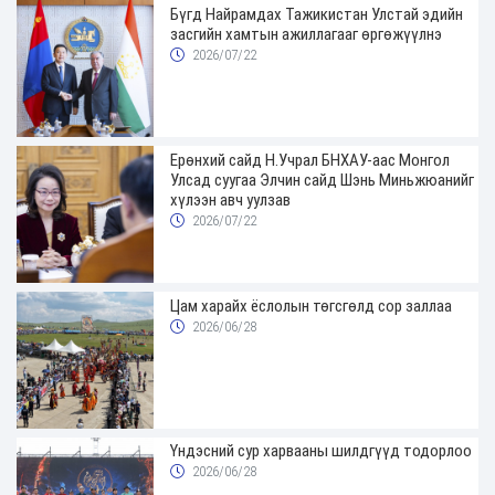
Бүгд Найрамдах Тажикистан Улстай эдийн
засгийн хамтын ажиллагааг өргөжүүлнэ
2026/07/22
Ерөнхий сайд Н.Учрал БНХАУ-аас Монгол
Улсад суугаа Элчин сайд Шэнь Миньжюанийг
хүлээн авч уулзав
2026/07/22
Цам харайх ёслолын төгсгөлд сор заллаа
2026/06/28
Үндэсний сур харвааны шилдгүүд тодорлоо
2026/06/28