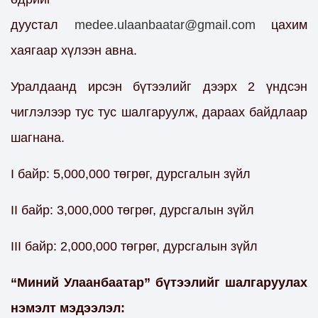
дуустал
medee.ulaanbaatar@gmail.com
цахим
хаягаар хүлээн авна.
Уралдаанд ирсэн бүтээлийг дээрх 2 үндсэн
чиглэлээр тус тус шалгаруулж, дараах байдлаар
шагнана.
I байр: 5,000,000 төгрөг, дурсгалын зүйл
II байр: 3,000,000 төгрөг, дурсгалын зүйл
III байр: 2,000,000 төгрөг, дурсгалын зүйл
“Миний Улаанбаатар” бүтээлийг шалгаруулах
нэмэлт мэдээлэл: