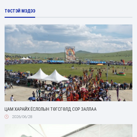
ТӨСТЭЙ МЭДЭЭ
ЦАМ ХАРАЙХ ЁСЛОЛЫН ТӨГСГӨЛД СОР ЗАЛЛАА
2026/06/28