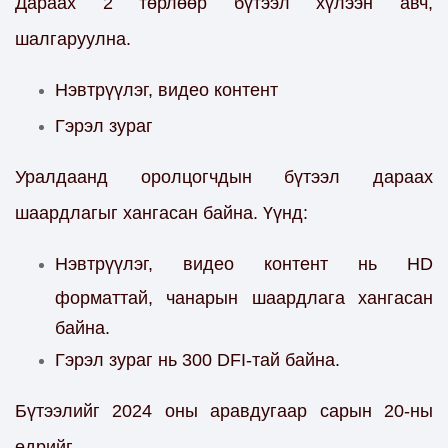
Дараах 2 төрлөөр бүтээл хүлээн авч,
шалгаруулна.
Нэвтрүүлэг, видео контент
Гэрэл зураг
Уралдаанд оролцогчдын бүтээл дараах
шаардлагыг хангасан байна. Үүнд:
Нэвтрүүлэг, видео контент нь HD
форматтай, чанарын шаардлага хангасан
байна.
Гэрэл зураг нь 300 DFI-тай байна.
Бүтээлийг 2024 оны аравдугаар сарын 20-ны
өдрийг