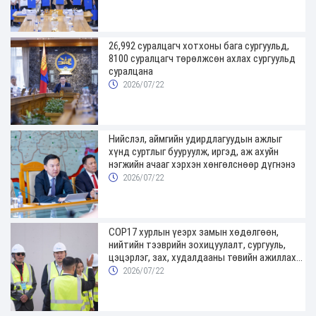
26,992 суралцагч хотхоны бага сургуульд,
8100 суралцагч төрөлжсөн ахлах сургуульд
суралцана
2026/07/22
Нийслэл, аймгийн удирдлагуудын ажлыг
хүнд суртлыг бууруулж, иргэд, аж ахуйн
нэгжийн ачааг хэрхэн хөнгөлснөөр дүгнэнэ
2026/07/22
COP17 хурлын үеэрх замын хөдөлгөөн,
нийтийн тээврийн зохицуулалт, сургууль,
цэцэрлэг, зах, худалдааны төвийн ажиллах
хуваарийг гаргаж, иргэдэд мэдээлэхийг
2026/07/22
үүрэг болголоо