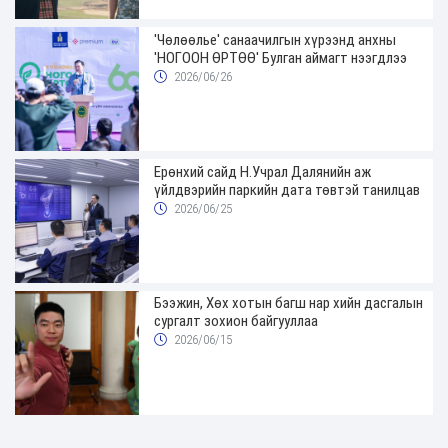
'Чөлөөлье' санаачилгын хүрээнд анхны
'НОГООН ӨРТӨӨ' Булган аймагт нээгдлээ
2026/06/26
Ерөнхий сайд Н.Учрал Далянийн аж
үйлдвэрийн паркийн дата төвтэй танилцав
2026/06/25
Бээжин, Хөх хотын багш нар хийн дасгалын
сургалт зохион байгууллаа
2026/06/15