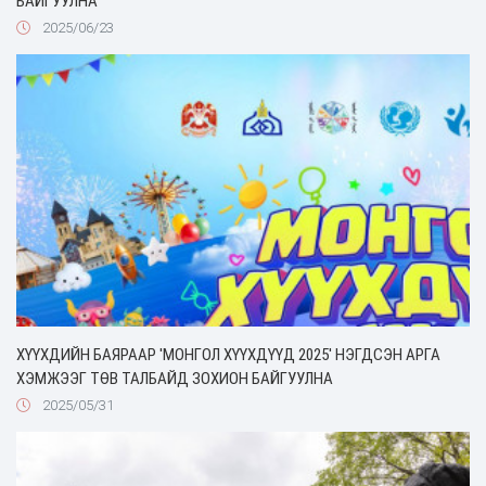
БАЙГУУЛНА
2025/06/23
ХҮҮХДИЙН БАЯРААР 'МОНГОЛ ХҮҮХДҮҮД 2025' НЭГДСЭН АРГА
ХЭМЖЭЭГ ТӨВ ТАЛБАЙД ЗОХИОН БАЙГУУЛНА
2025/05/31