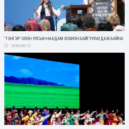
'ТЭНГЭР' ОЛОН УЛСЫН НААДАМ ЗОХИОН БАЙГУУЛАГДАЖ БАЙНА
2026/06/12