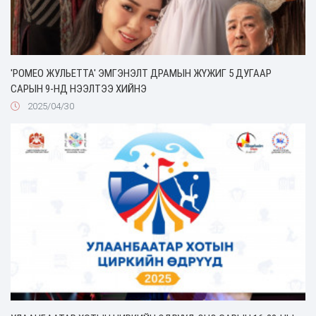
'РОМЕО ЖУЛЬЕТТА' ЭМГЭНЭЛТ ДРАМЫН ЖҮЖИГ 5 ДУГААР
САРЫН 9-НД НЭЭЛТЭЭ ХИЙНЭ
2025/04/30