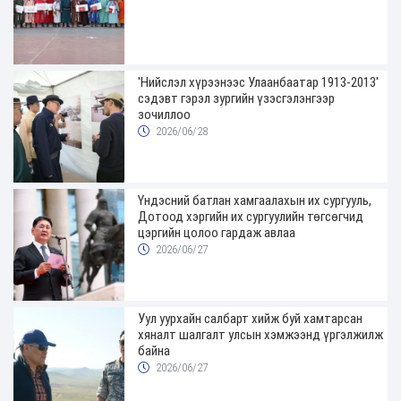
'Нийслэл хүрээнээс Улаанбаатар 1913-2013'
сэдэвт гэрэл зургийн үзэсгэлэнгээр
зочиллоо
2026/06/28
Үндэсний батлан хамгаалахын их сургууль,
Дотоод хэргийн их сургуулийн төгсөгчид
цэргийн цолоо гардаж авлаа
2026/06/27
Уул уурхайн салбарт хийж буй хамтарсан
хяналт шалгалт улсын хэмжээнд үргэлжилж
байна
2026/06/27