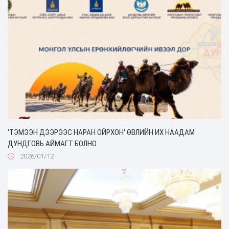
'ТЭМЭЭН ДЭЭРЭЭС НАРАН ОЙРХОН' ӨВЛИЙН ИХ НААДАМ
ДУНДГОВЬ АЙМАГТ БОЛНО
2026/01/12