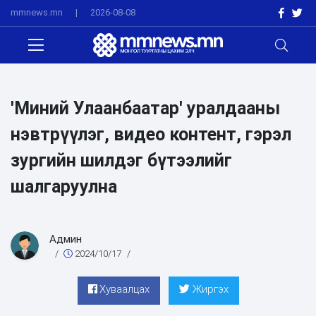
mmnews.mn
|
2026-08-08
'Миний Улаанбаатар' уралдааны
нэвтрүүлэг, видео контент, гэрэл
зургийн шилдэг бүтээлийг
шалгаруулна
Админ
/
2024/10/17
/
Хуваалцах
Жиргэх