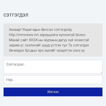
СЭТГЭГДЭЛ
Анхаар! Уншигчдын бичсэн сэтгэгдэлд
http://mmnews.mn хариуцлага хүлээхгүй болно.
Манай сайт ХХЗХ-ны журмын дагуу зүй зохисгүй
зарим үг, хэллэгийг шууд устгах тул Та сэтгэгдэл
бичихдээ бусдын эрх ашгийг хүндэтгэн үзнэ үү.