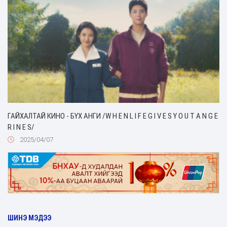
ГАЙХАЛТАЙ КИНО - БҮХ АНГИ /W H E N L I F E G I V E S Y O U T A N G E
R I N E S/
2025/04/07
ШИНЭ МЭДЭЭ