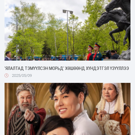
'ЯЛАЛТАД ТЭМҮҮЛСЭН МОРЬД' ХӨШӨӨНД ХҮНДЭТГЭЛ ҮЗҮҮЛЛЭЭ
2025/05/09