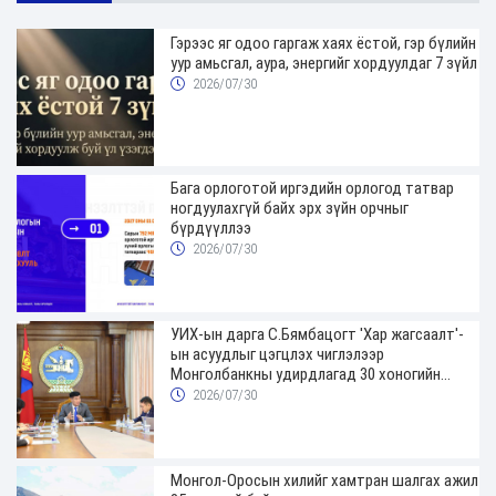
Гэрээс яг одоо гаргаж хаях ёстой, гэр бүлийн
уур амьсгал, аура, энергийг хордуулдаг 7 зүйл
2026/07/30
Бага орлоготой иргэдийн орлогод татвар
ногдуулахгүй байх эрх зүйн орчныг
бүрдүүллээ
2026/07/30
УИХ-ын дарга С.Бямбацогт 'Хар жагсаалт'-
ын асуудлыг цэгцлэх чиглэлээр
Монголбанкны удирдлагад 30 хоногийн
хугацаатай үүрэг өглөө
2026/07/30
Монгол-Оросын хилийг хамтран шалгах ажил