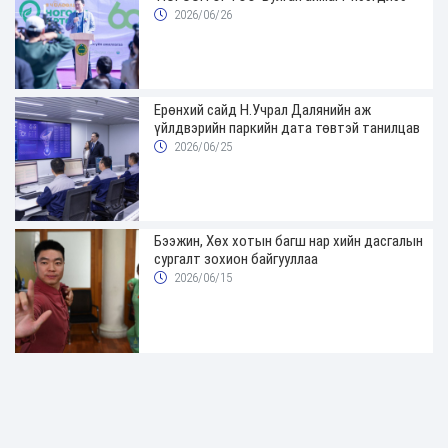
2026/06/26
Ерөнхий сайд Н.Учрал Далянийн аж
үйлдвэрийн паркийн дата төвтэй танилцав
2026/06/25
Бээжин, Хөх хотын багш нар хийн дасгалын
сургалт зохион байгууллаа
2026/06/15