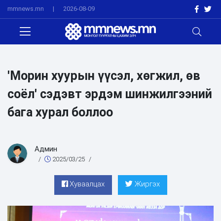
mmnews.mn
|
2026-08-09
'Морин хуурын үүсэл, хөгжил, өв
соёл' сэдэвт эрдэм шинжилгээний
бага хурал боллоо
Админ
/
2025/03/25
/
Хуваалцах
Жиргэх