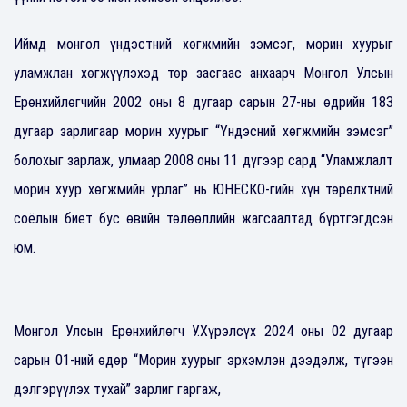
Иймд монгол үндэстний хөгжмийн зэмсэг, морин хуурыг
уламжлан хөгжүүлэхэд төр засгаас анхаарч Монгол Улсын
Ерөнхийлөгчийн 2002 оны 8 дугаар сарын 27-ны өдрийн 183
дугаар зарлигаар морин хуурыг “Үндэсний хөгжмийн зэмсэг”
болохыг зарлаж, улмаар 2008 оны 11 дүгээр сард “Уламжлалт
морин хуур хөгжмийн урлаг” нь ЮНЕСКО-гийн хүн төрөлхтний
соёлын биет бус өвийн төлөөллийн жагсаалтад бүртгэгдсэн
юм.
Монгол Улсын Ерөнхийлөгч У.Хүрэлсүх 2024 оны 02 дугаар
сарын 01-ний өдөр “Морин хуурыг эрхэмлэн дээдэлж, түгээн
дэлгэрүүлэх тухай” зарлиг гаргаж,