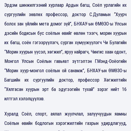
Эрдэм шинжилгээний хурлаар Ардын багш, Соёл урлагийн их
сургуулийн зөвлөх профессор, доктор С.Дуламын “Хуурч
болох зан үйлийн мета домог зүй”, БНХАУ-ын ӨМӨЗО-ы Улсын
дэсийн бодисын бус соёлын өвийг өвлөн тээгч, морин хуурын
их багш, соён гэгээрүүлэгч, сурган хүмүүжүүлэгч Чи Булагийн
“Морин хуурын үүсэл, хөгжил”, яруу найрагч, Чингис хаан одонт,
Монгол Улсын Соёлын гавьяат зүтгэлтэн Г.Мэнд-Ооёогийн
“Морин хуур-монгол соёлын ой санамж”, БНХАУ-ын ӨМӨЗО-ы
Багшийн их сургуулийн доктор, профессор Хөгжилтийн
“Хялгасан хуурын эрт ба эдүгээгийн тухай” зэрэг нийт 16
илтгэл хэлэлцүүлэв.
Хуралд Соёл, спорт, аялал жуулчлал, залуучуудын яамны
Соёлын өвийн бодлогын хэрэгжилтийн газрын удирдлагууд,