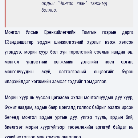
ордны “Чингис хаан” танхимд
боллоо.
Монгол Улсын Ерөнхийлөгчийн Тамгын газрын дарга
Г.Занданшатар эрдэм шинжилгээний хурлыг нээж хэлсэн
үгэндээ, морин хуур бол хүн төрөлхтний соёлын нандин өв,
монгол үндэстний хөгжмийн урлагийн ноён оргил,
монголчуудын ахуй, сэтгэлгээний онцлогийг бүрэн
илэрхийлдэг хөгжмийн зэмсэг гэдгийг тэмдэглэв.
Морин хуур нь үүссэн цагаасаа эхлэн монголчуудын дуу хуур,
бүжиг наадам, ардын баяр цэнгэлд голлох байрыг эзэлж ирсэн
бөгөөд монгол ардын уртын дуу, үлгэр тууль, ардын бий,
биелгээг морин хуургүйгээр төсөөлөхийн аргагүй байдаг нь
үүний нотолгоо мөн хэмээн онцоллоо.