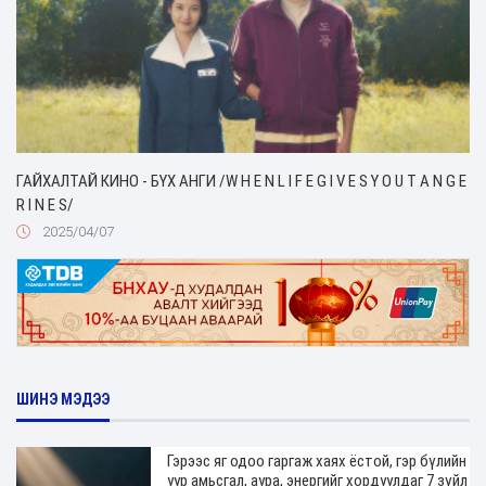
ГАЙХАЛТАЙ КИНО - БҮХ АНГИ /W H E N L I F E G I V E S Y O U T A N G E
R I N E S/
2025/04/07
ШИНЭ МЭДЭЭ
Гэрээс яг одоо гаргаж хаях ёстой, гэр бүлийн
уур амьсгал, аура, энергийг хордуулдаг 7 зүйл