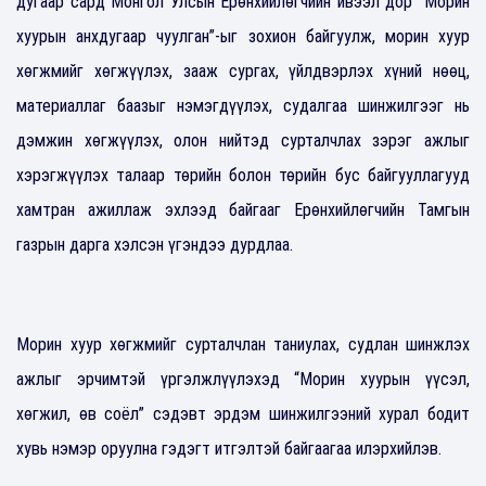
дугаар сард Монгол Улсын Ерөнхийлөгчийн ивээл дор “Морин
хуурын анхдугаар чуулган”-ыг зохион байгуулж, морин хуур
хөгжмийг хөгжүүлэх, зааж сургах, үйлдвэрлэх хүний нөөц,
материаллаг баазыг нэмэгдүүлэх, судалгаа шинжилгээг нь
дэмжин хөгжүүлэх, олон нийтэд сурталчлах зэрэг ажлыг
хэрэгжүүлэх талаар төрийн болон төрийн бус байгууллагууд
хамтран ажиллаж эхлээд байгааг Ерөнхийлөгчийн Тамгын
газрын дарга хэлсэн үгэндээ дурдлаа.
Морин хуур хөгжмийг сурталчлан таниулах, судлан шинжлэх
ажлыг эрчимтэй үргэлжлүүлэхэд “Морин хуурын үүсэл,
хөгжил, өв соёл” сэдэвт эрдэм шинжилгээний хурал бодит
хувь нэмэр оруулна гэдэгт итгэлтэй байгаагаа илэрхийлэв.