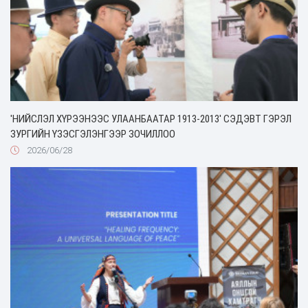
'НИЙСЛЭЛ ХҮРЭЭНЭЭС УЛААНБААТАР 1913-2013' СЭДЭВТ ГЭРЭЛ
ЗУРГИЙН ҮЗЭСГЭЛЭНГЭЭР ЗОЧИЛЛОО
2026/06/28