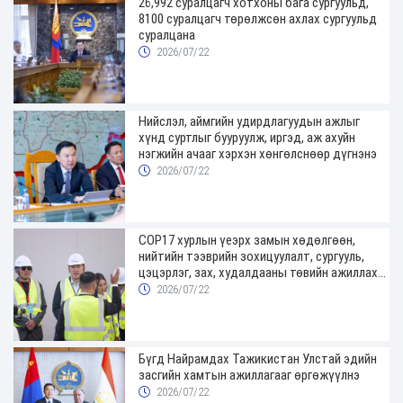
26,992 суралцагч хотхоны бага сургуульд,
8100 суралцагч төрөлжсөн ахлах сургуульд
суралцана
2026/07/22
Нийслэл, аймгийн удирдлагуудын ажлыг
хүнд суртлыг бууруулж, иргэд, аж ахуйн
нэгжийн ачааг хэрхэн хөнгөлснөөр дүгнэнэ
2026/07/22
COP17 хурлын үеэрх замын хөдөлгөөн,
нийтийн тээврийн зохицуулалт, сургууль,
цэцэрлэг, зах, худалдааны төвийн ажиллах
хуваарийг гаргаж, иргэдэд мэдээлэхийг
2026/07/22
үүрэг болголоо
Бүгд Найрамдах Тажикистан Улстай эдийн
засгийн хамтын ажиллагааг өргөжүүлнэ
2026/07/22