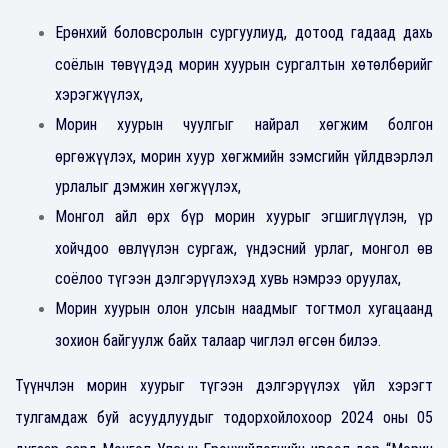
Ерөнхий боловсролын сургуулиуд, дотоод гадаад дахь
соёлын төвүүдэд морин хуурын сургалтын хөтөлбөрийг
хэрэгжүүлэх,
Морин хуурын чуулгыг найрал хөгжим болгон
өргөжүүлэх, морин хуур хөгжмийн зэмсгийн үйлдвэрлэл
урлалыг дэмжин хөгжүүлэх,
Монгол айл өрх бүр морин хуурыг эгшиглүүлэн, үр
хойчдоо өвлүүлэн сургаж, үндэсний урлаг, монгол өв
соёлоо түгээн дэлгэрүүлэхэд хувь нэмрээ оруулах,
Морин хуурын олон улсын наадмыг тогтмол хугацаанд
зохион байгуулж байх талаар чиглэл өгсөн билээ.
Түүнчлэн морин хуурыг түгээн дэлгэрүүлэх үйл хэрэгт
тулгамдаж буй асуудлуудыг тодорхойлохоор 2024 оны 05