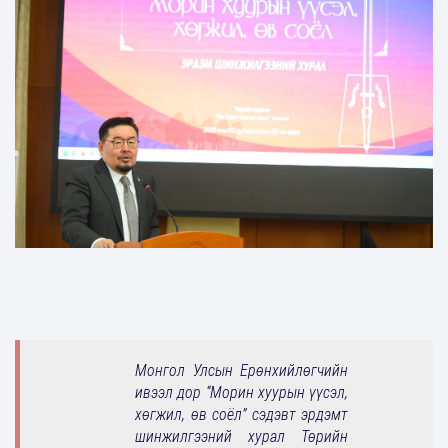
Монгол Улсын Ерөнхийлөгчийн
ивээл дор “Морин хуурын үүсэл,
хөгжил, өв соёл” сэдэвт эрдэмт
шинжилгээний хурал Төрийн