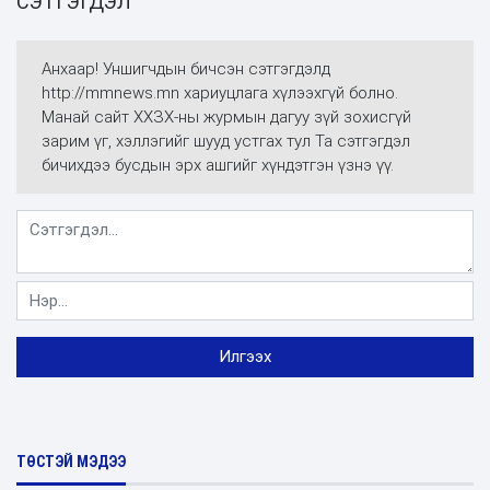
СЭТГЭГДЭЛ
Анхаар! Уншигчдын бичсэн сэтгэгдэлд
http://mmnews.mn хариуцлага хүлээхгүй болно.
Манай сайт ХХЗХ-ны журмын дагуу зүй зохисгүй
зарим үг, хэллэгийг шууд устгах тул Та сэтгэгдэл
бичихдээ бусдын эрх ашгийг хүндэтгэн үзнэ үү.
ТӨСТЭЙ МЭДЭЭ