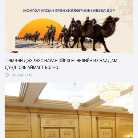
'ТЭМЭЭН ДЭЭРЭЭС НАРАН ОЙРХОН' ӨВЛИЙН ИХ НААДАМ
ДУНДГОВЬ АЙМАГТ БОЛНО
2026/01/12