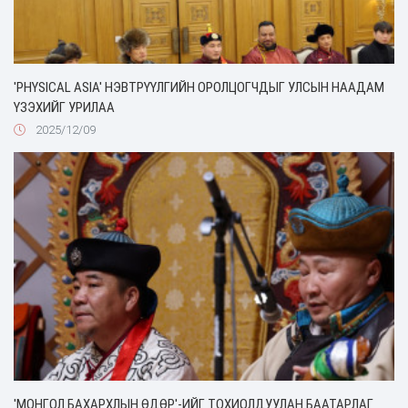
'PHYSICAL ASIA' НЭВТРҮҮЛГИЙН ОРОЛЦОГЧДЫГ УЛСЫН НААДАМ
ҮЗЭХИЙГ УРИЛАА
2025/12/09
'МОНГОЛ БАХАРХЛЫН ӨДӨР'-ИЙГ ТОХИОЛДУУЛАН БААТАРЛАГ