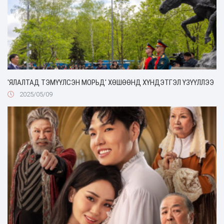
'ЯЛАЛТАД ТЭМҮҮЛСЭН МОРЬД' ХӨШӨӨНД ХҮНДЭТГЭЛ ҮЗҮҮЛЛЭЭ
2025/05/09