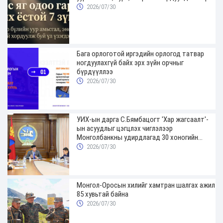
2026/07/30
Бага орлоготой иргэдийн орлогод татвар
ногдуулахгүй байх эрх зүйн орчныг
бүрдүүллээ
2026/07/30
УИХ-ын дарга С.Бямбацогт 'Хар жагсаалт'-
ын асуудлыг цэгцлэх чиглэлээр
Монголбанкны удирдлагад 30 хоногийн
хугацаатай үүрэг өглөө
2026/07/30
Монгол-Оросын хилийг хамтран шалгах ажил
85 хувьтай байна
2026/07/30