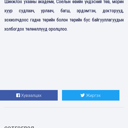
Шинжлэх ухааны академи, Соёлын өвийн үндэсний төв, морин
хуур судлаач, урлаач, багш, эрдэмтэн, докторууд,
зохиолчдоос гадна төрийн болон төрийн бус байгууллагуудын
холбогдох төлөөллүүд оролцлоо.
Хуваалцах
Жиргэх