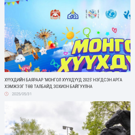
ХҮҮХДИЙН БАЯРААР 'МОНГОЛ ХҮҮХДҮҮД 2025' НЭГДСЭН АРГА
ХЭМЖЭЭГ ТӨВ ТАЛБАЙД ЗОХИОН БАЙГУУЛНА
2025/05/31