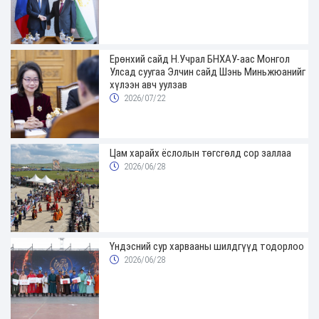
Ерөнхий сайд Н.Учрал БНХАУ-аас Монгол
Улсад суугаа Элчин сайд Шэнь Миньжюанийг
хүлээн авч уулзав
2026/07/22
Цам харайх ёслолын төгсгөлд сор заллаа
2026/06/28
Үндэсний сур харвааны шилдгүүд тодорлоо
2026/06/28