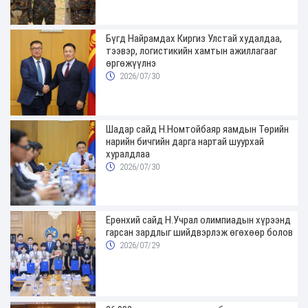
Бүгд Найрамдах Киргиз Улстай худалдаа,
тээвэр, логистикийн хамтын ажиллагааг
өргөжүүлнэ
2026/07/30
Шадар сайд Н.Номтойбаяр яамдын Төрийн
нарийн бичгийн дарга нартай шуурхай
хуралдлаа
2026/07/30
Ерөнхий сайд Н.Учрал олимпиадын хүрээнд
гарсан зардлыг шийдвэрлэж өгөхөөр болов
2026/07/29