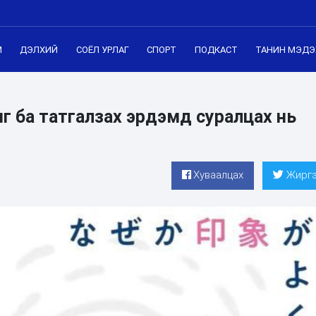
М
ДЭЛХИЙ
СОЁЛ УРЛАГ
СПОРТ
ПОДКАСТ
ТАНИН МЭДЭ
г ба татгалзах эрдэмд суралцах нь‎
Хуваалцах
Жиргэ