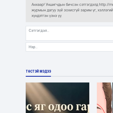
Анхаар! Уншигчдын бичсэн сэтгэгдэлд http://
журмын дагуу зүй зохисгүй зарим үг, хэллэгий
хүндэтгэн үзнэ үү.
ТӨСТЭЙ МЭДЭЭ