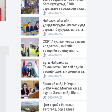
бага сургуульд, 8100
суралцагч төрөлжсөн ахлах
сургуульд суралцана
2026/07/22
Нийслэл, аймгийн
удирдлагуудын ажлыг хүнд
суртлыг бууруулж, иргэд, аж
ахуйн нэгжийн ачааг хэрхэн
2026/07/22
хөнгөлснөөр дүгнэнэ
COP17 хурлын үеэрх замын
хөдөлгөөн, нийтийн
тээврийн зохицуулалт,
сургууль, цэцэрлэг, зах,
2026/07/22
худалдааны төвийн
Бүгд Найрамдах
ажиллах хуваарийг гаргаж,
Тажикистан Улстай эдийн
иргэдэд мэдээлэхийг үүрэг
засгийн хамтын ажиллагааг
болголоо
өргөжүүлнэ
2026/07/22
Ерөнхий сайд Н.Учрал
БНХАУ-аас Монгол Улсад
суугаа Элчин сайд Шэнь
Миньжюанийг хүлээн авч
2026/07/22
уулзав
Цам харайх ёслолын
төгсгөлд сор заллаа