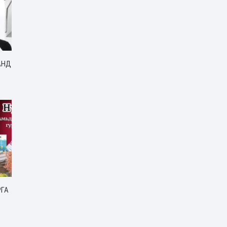
АНД
РГА