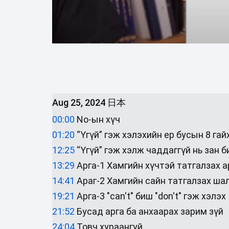
Aug 25, 2024
日本
00:00
No-ын хүч
01:20
“Үгүй” гэж хэлэхийн ер бусын 8 га
12:25
“Үгүй” гэж хэлж чаддаггүй нь зан б
13:29
Арга-1 Хамгийн хүчтэй татгалзах ар
14:41
Араг-2 Хамгийн сайн татгалзах шал
19:21
Арга-3 "can't" биш "don't" гэж хэлэх
21:52
Бусад арга ба анхаарах зарим зүй
24:04
Товч хураангуй