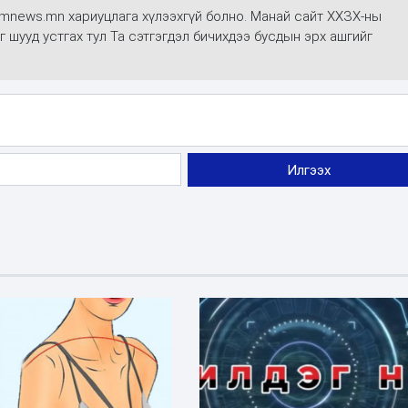
mmnews.mn хариуцлага хүлээхгүй болно. Манай сайт ХХЗХ-ны
г шууд устгах тул Та сэтгэгдэл бичихдээ бусдын эрх ашгийг