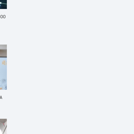
ГОО
ГА