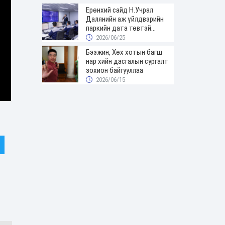
Ерөнхий сайд Н.Учрал
Далянийн аж үйлдвэрийн
паркийн дата төвтэй
танилцав
2026/06/25
Бээжин, Хөх хотын багш
нар хийн дасгалын сургалт
зохион байгууллаа
2026/06/15