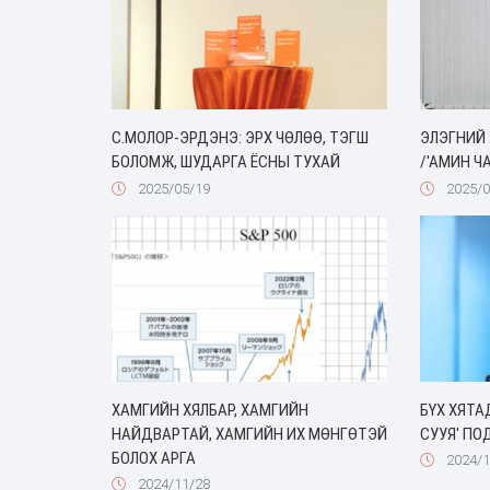
C.МОЛОР-ЭРДЭНЭ: ЭРХ ЧӨЛӨӨ, ТЭГШ
ЭЛЭГНИЙ 
БОЛОМЖ, ШУДАРГА ЁСНЫ ТУХАЙ
/'АМИН Ч
2025/05/19
2025/0
ХАМГИЙН ХЯЛБАР, ХАМГИЙН
БҮХ ХЯТА
НАЙДВАРТАЙ, ХАМГИЙН ИХ МӨНГӨТЭЙ
СУУЯ' ПО
‎‎БОЛОХ АРГА
2024/1
2024/11/28