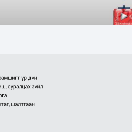
йхамшигт үр дүн
иш, суралцах зүйл
га ‎
таг, шалтгаан‎