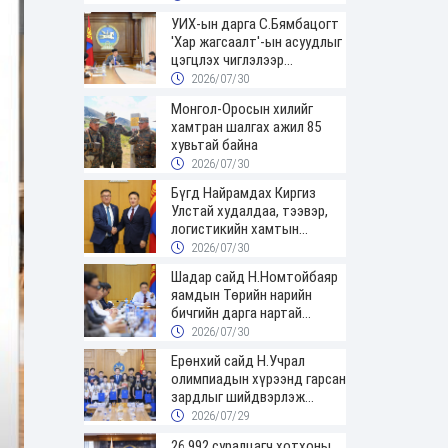
УИХ-ын дарга С.Бямбацогт
'Хар жагсаалт'-ын асуудлыг
цэгцлэх чиглэлээр
Монголбанкны удирдлагад
2026/07/30
30 хоногийн хугацаатай
Монгол-Оросын хилийг
үүрэг өглөө
хамтран шалгах ажил 85
хувьтай байна
2026/07/30
Бүгд Найрамдах Киргиз
Улстай худалдаа, тээвэр,
логистикийн хамтын
ажиллагааг өргөжүүлнэ
2026/07/30
Шадар сайд Н.Номтойбаяр
яамдын Төрийн нарийн
бичгийн дарга нартай
шуурхай хуралдлаа
2026/07/30
Ерөнхий сайд Н.Учрал
олимпиадын хүрээнд гарсан
зардлыг шийдвэрлэж
өгөхөөр болов
2026/07/29
26,992 суралцагч хотхоны