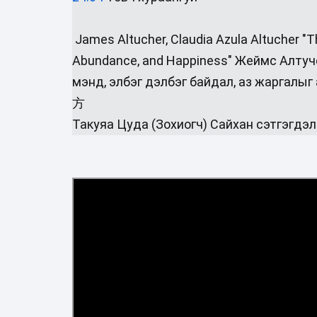
‎ James Altucher, Claudia Azula Altucher "
Abundance, and Happiness"‎ Жеймс Алтуче
‎мэнд, элбэг дэлбэг байдал, аз 
方
Такуяа Цуда (Зохиогч) Сайхан сэтгэгдэл 