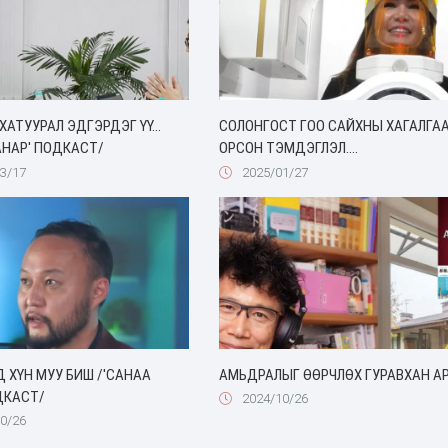
ХАТУУРАЛ ЭДГЭРДЭГ ҮҮ...
СОЛОНГОСТ ГОО САЙХНЫ ХАГАЛГА
АНАР' ПОДКАСТ/
ОРСОН ТЭМДЭГЛЭЛ....
3/17
2025/01/27
Д ХҮН МУУ БИШ /'САНАА
АМЬДРАЛЫГ ӨӨРЧЛӨХ ГУРАВХАН А
ДКАСТ/
2024/10/26
0/26