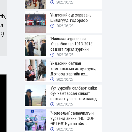
2026/06/28
Үндэсний сур харвааны
th,
шилдгүүд тодорлоо
үл
2026/06/28
断り
'Нийслэл хүрээнээс
Улаанбаатар 1913-2013'
сэдэвт гэрэл зургийн
үзэсгэлэнгээр зочиллоо
2026/06/28
Үндэсний батлан
хамгаалахын их сургууль,
Дотоод хэргийн их
сургуулийн төгсөгчид
2026/06/27
цэргийн цолоо гардаж
Уул уурхайн салбарт хийж
авлаа
буй хамтарсан хяналт
шалгалт улсын хэмжээнд
үргэлжилж байна
2026/06/27
'Чөлөөлье' санаачилгын
хүрээнд анхны 'НОГООН
ӨРТӨӨ' Булган аймагт
нээгдлээ
2026/06/26