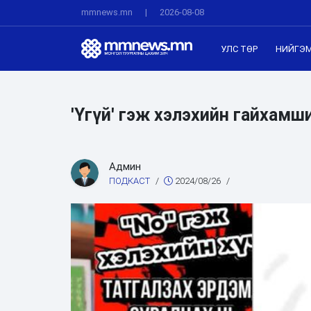
mmnews.mn
|
2026-08-08
УЛС ТӨР
НИЙГЭ
'Үгүй' гэж хэлэхийн гайхамши
Админ
ПОДКАСТ
/
2024/08/26
/