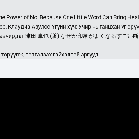
The Power of No: Because One ‎Little Word Can Bring Heal
р, Клаудиа Азулос Үгүйн хүч: Учир нь ганцхан үг эрү
жаргалыг авчирдаг 津田 卓也 (著) なぜか印象がよくなるすごい
төрүүлж, татгалзах гайхалтай ‎аргууд