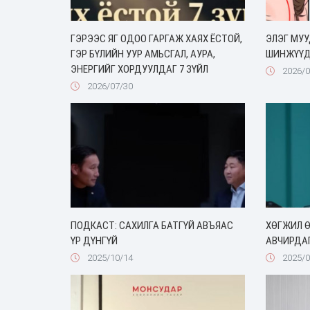
ГЭРЭЭС ЯГ ОДОО ГАРГАЖ ХАЯХ ЁСТОЙ,
ЭЛЭГ МУ
ГЭР БҮЛИЙН УУР АМЬСГАЛ, АУРА,
ШИНЖҮҮ
ЭНЕРГИЙГ ХОРДУУЛДАГ 7 ЗҮЙЛ
2026/0
2026/07/30
ПОДКАСТ: САХИЛГА БАТГҮЙ АВЪЯАС
ХӨГЖИЛ Ө
ҮР ДҮНГҮЙ
АВЧИРДАГ.
2025/10/14
2025/0