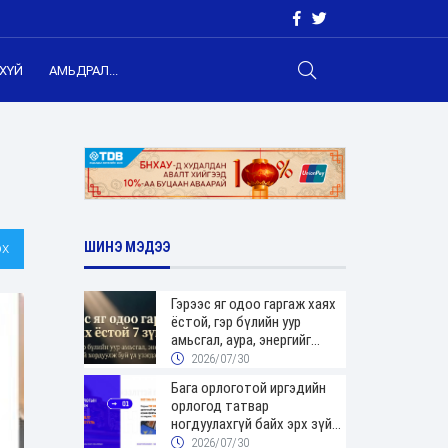
ХҮЙ
АМЬДРАЛ...
х
ШИНЭ МЭДЭЭ
Гэрээс яг одоо гаргаж хаях
ёстой, гэр бүлийн уур
амьсгал, аура, энергийг
хордуулдаг 7 зүйл
2026/07/30
Бага орлоготой иргэдийн
орлогод татвар
ногдуулахгүй байх эрх зүйн
орчныг бүрдүүллээ
2026/07/30