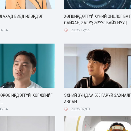
УДАХАД БИЕД ИЛЭРДЭГ
ХӨГШИРДӨГГҮЙ ХҮНИЙ ОНЦЛОГ БА 
Д
САЙХАН, ЗАЛУУ, ЭРҮҮЛ БАЙХ НУУЦ
3/14
2025/12/22
ӨРӨӨ ИРДЭГГҮЙ. ХӨГЖЛИЙГ
ЭХНИЙ ЗУНДАА 500 ГАРУЙ ЗАХИАЛ
..
АВСАН
8/14
2025/07/03