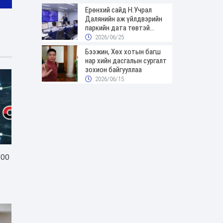
Ерөнхий сайд Н.Учрал
Далянийн аж үйлдвэрийн
паркийн дата төвтэй
танилцав
2026/06/25
Бээжин, Хөх хотын багш
нар хийн дасгалын сургалт
зохион байгууллаа
2026/06/15
ГОО