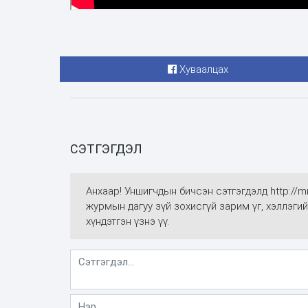
Хуваалцах
СЭТГЭГДЭЛ
Анхаар! Уншигчдын бичсэн сэтгэгдэлд http://
журмын дагуу зүй зохисгүй зарим үг, хэллэгий
хүндэтгэн үзнэ үү.