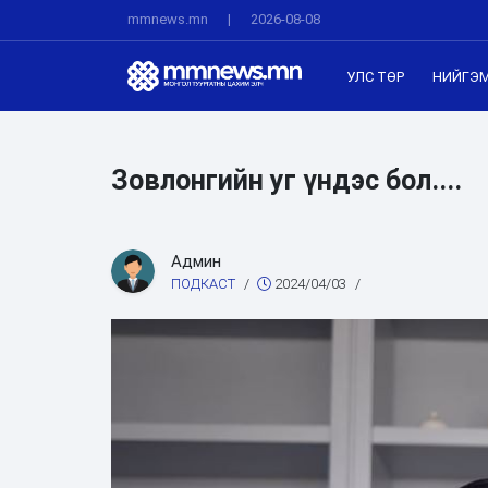
mmnews.mn
|
2026-08-08
УЛС ТӨР
НИЙГЭ
Зовлонгийн уг үндэс бол....
Админ
ПОДКАСТ
/
2024/04/03
/