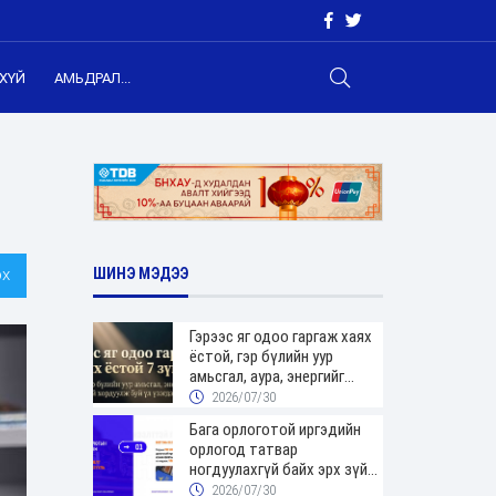
ХҮЙ
АМЬДРАЛ...
х
ШИНЭ МЭДЭЭ
Гэрээс яг одоо гаргаж хаях
ёстой, гэр бүлийн уур
амьсгал, аура, энергийг
хордуулдаг 7 зүйл
2026/07/30
Бага орлоготой иргэдийн
орлогод татвар
ногдуулахгүй байх эрх зүйн
орчныг бүрдүүллээ
2026/07/30