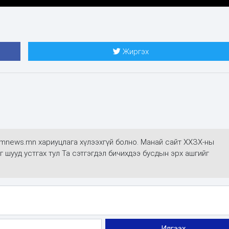
Жиргэх
mmnews.mn хариуцлага хүлээхгүй болно. Манай сайт ХХЗХ-ны
г шууд устгах тул Та сэтгэгдэл бичихдээ бусдын эрх ашгийг