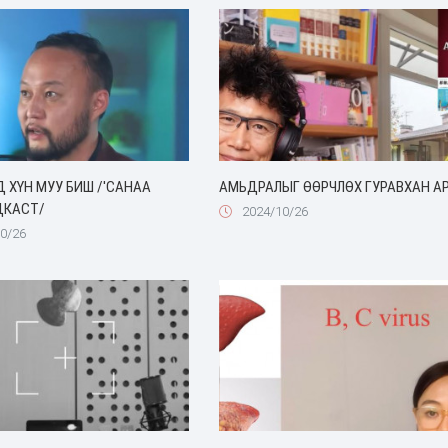
Д ХҮН МУУ БИШ /'САНАА
АМЬДРАЛЫГ ӨӨРЧЛӨХ ГУРАВХАН А
ДКАСТ/
2024/10/26
0/26