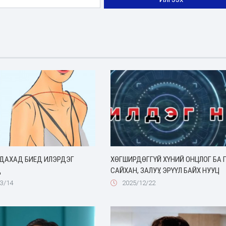
УДАХАД БИЕД ИЛЭРДЭГ
ХӨГШИРДӨГГҮЙ ХҮНИЙ ОНЦЛОГ БА 
Д
САЙХАН, ЗАЛУУ, ЭРҮҮЛ БАЙХ НУУЦ
3/14
2025/12/22