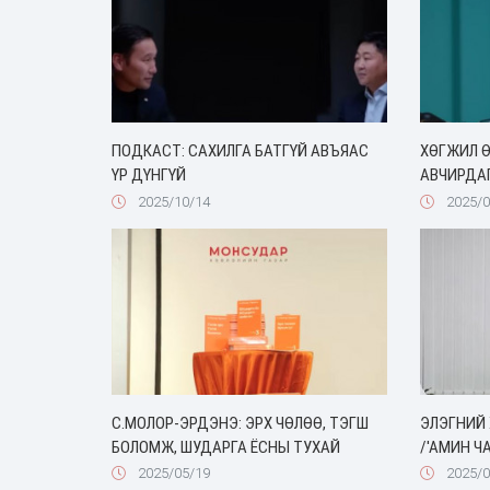
ПОДКАСТ: САХИЛГА БАТГҮЙ АВЪЯАС
ХӨГЖИЛ Ө
ҮР ДҮНГҮЙ
АВЧИРДАГ.
2025/10/14
2025/0
C.МОЛОР-ЭРДЭНЭ: ЭРХ ЧӨЛӨӨ, ТЭГШ
ЭЛЭГНИЙ 
БОЛОМЖ, ШУДАРГА ЁСНЫ ТУХАЙ
/'АМИН Ч
2025/05/19
2025/0