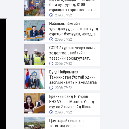
бага сургуульд, 8100
суралцагч төрөлжсөн ахлах
сургуульд суралцана
2026/07/22
Нийслэл, аймгийн
удирдлагуудын ажлыг хүнд
суртлыг бууруулж, иргэд, аж
ахуйн нэгжийн ачааг хэрхэн
2026/07/22
хөнгөлснөөр дүгнэнэ
COP17 хурлын үеэрх замын
хөдөлгөөн, нийтийн
тээврийн зохицуулалт,
сургууль, цэцэрлэг, зах,
2026/07/22
худалдааны төвийн
Бүгд Найрамдах
ажиллах хуваарийг гаргаж,
Тажикистан Улстай эдийн
иргэдэд мэдээлэхийг үүрэг
засгийн хамтын ажиллагааг
болголоо
өргөжүүлнэ
2026/07/22
Ерөнхий сайд Н.Учрал
БНХАУ-аас Монгол Улсад
суугаа Элчин сайд Шэнь
Миньжюанийг хүлээн авч
2026/07/22
уулзав
Цам харайх ёслолын
төгсгөлд сор заллаа