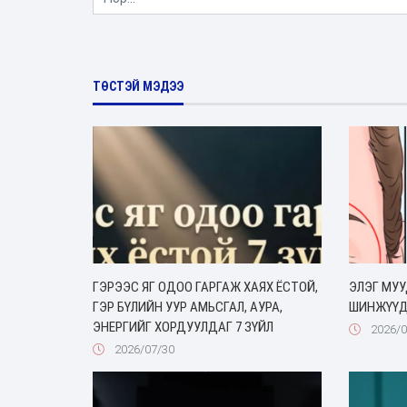
ТӨСТЭЙ МЭДЭЭ
ГЭРЭЭС ЯГ ОДОО ГАРГАЖ ХАЯХ ЁСТОЙ,
ЭЛЭГ МУ
ГЭР БҮЛИЙН УУР АМЬСГАЛ, АУРА,
ШИНЖҮҮ
ЭНЕРГИЙГ ХОРДУУЛДАГ 7 ЗҮЙЛ
2026/0
2026/07/30