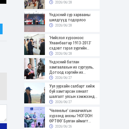
2026/06/28
Үндэсний сур харвааны
шилдгүүд тодорлоо
2026/06/28
'Нийслэл хүрээнээс
Улаанбаатар 1913-2013'
сэдэвт гэрэл зургийн
үзэсгэлэнгээр зочиллоо
2026/06/28
Үндэсний батлан
хамгаалахын их сургууль,
Дотоод хэргийн их
сургуулийн төгсөгчид
2026/06/27
цэргийн цолоо гардаж
Уул уурхайн салбарт хийж
авлаа
буй хамтарсан хяналт
шалгалт улсын хэмжээнд
үргэлжилж байна
2026/06/27
'Чөлөөлье' санаачилгын
хүрээнд анхны 'НОГООН
ӨРТӨӨ' Булган аймагт
нээгдлээ
2026/06/26