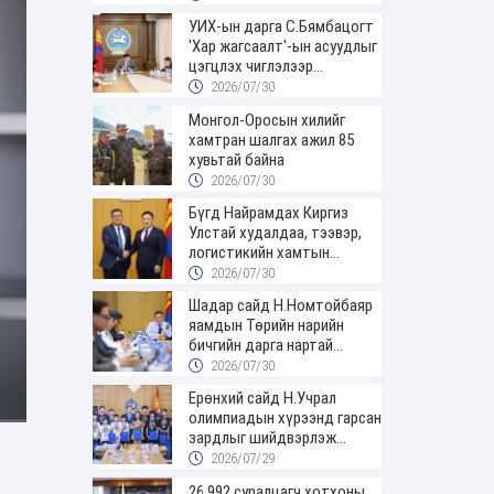
УИХ-ын дарга С.Бямбацогт
'Хар жагсаалт'-ын асуудлыг
цэгцлэх чиглэлээр
Монголбанкны удирдлагад
2026/07/30
30 хоногийн хугацаатай
Монгол-Оросын хилийг
үүрэг өглөө
хамтран шалгах ажил 85
хувьтай байна
2026/07/30
Бүгд Найрамдах Киргиз
Улстай худалдаа, тээвэр,
логистикийн хамтын
ажиллагааг өргөжүүлнэ
2026/07/30
Шадар сайд Н.Номтойбаяр
яамдын Төрийн нарийн
бичгийн дарга нартай
шуурхай хуралдлаа
2026/07/30
Ерөнхий сайд Н.Учрал
олимпиадын хүрээнд гарсан
зардлыг шийдвэрлэж
өгөхөөр болов
2026/07/29
26,992 суралцагч хотхоны