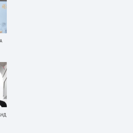
ГА
АНД