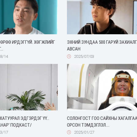
ӨРӨӨ ИРДЭГГҮЙ. ХӨГЖЛИЙГ
ЭХНИЙ ЗУНДАА 500 ГАРУЙ ЗАХИАЛ
..
АВСАН
8/14
2025/07/03
ХАТУУРАЛ ЭДГЭРДЭГ ҮҮ...
СОЛОНГОСТ ГОО САЙХНЫ ХАГАЛГА
АНАР' ПОДКАСТ/
ОРСОН ТЭМДЭГЛЭЛ....
3/17
2025/01/27