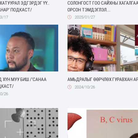
ХАТУУРАЛ ЭДГЭРДЭГ ҮҮ...
СОЛОНГОСТ ГОО САЙХНЫ ХАГАЛГА
АНАР' ПОДКАСТ/
ОРСОН ТЭМДЭГЛЭЛ....
3/17
2025/01/27
Д ХҮН МУУ БИШ /'САНАА
АМЬДРАЛЫГ ӨӨРЧЛӨХ ГУРАВХАН А
ДКАСТ/
2024/10/26
0/26