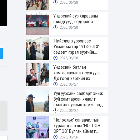
2026/06/28
Үндэсний сур харвааны
шилдгүүд тодорлоо
2026/06/28
'Нийслэл хүрээнээс
Улаанбаатар 1913-2013'
сэдэвт гэрэл зургийн
үзэсгэлэнгээр зочиллоо
2026/06/28
Үндэсний батлан
хамгаалахын их сургууль,
Дотоод хэргийн их
сургуулийн төгсөгчид
2026/06/27
цэргийн цолоо гардаж
Уул уурхайн салбарт хийж
авлаа
буй хамтарсан хяналт
шалгалт улсын хэмжээнд
үргэлжилж байна
2026/06/27
'Чөлөөлье' санаачилгын
хүрээнд анхны 'НОГООН
ӨРТӨӨ' Булган аймагт
нээгдлээ
2026/06/26