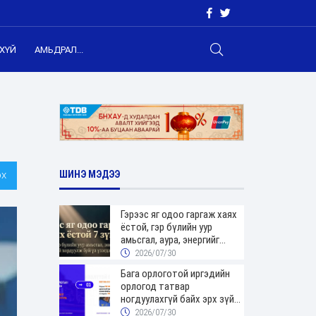
ХҮЙ
АМЬДРАЛ...
х
ШИНЭ МЭДЭЭ
Гэрээс яг одоо гаргаж хаях
ёстой, гэр бүлийн уур
амьсгал, аура, энергийг
хордуулдаг 7 зүйл
2026/07/30
Бага орлоготой иргэдийн
орлогод татвар
ногдуулахгүй байх эрх зүйн
орчныг бүрдүүллээ
2026/07/30