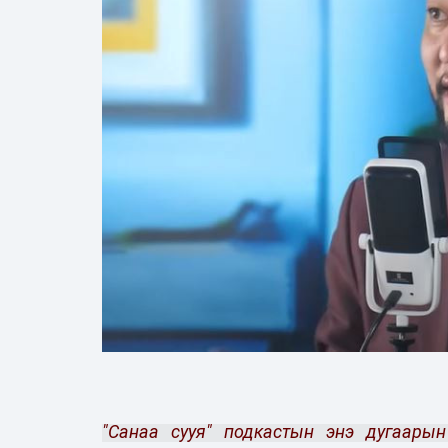
"Санаа сууя" подкастын энэ дугаары