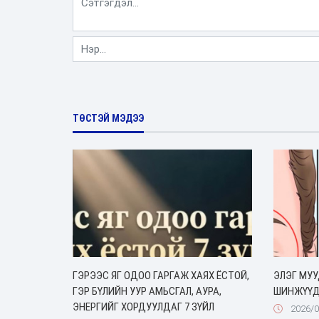
ТӨСТЭЙ МЭДЭЭ
ГЭРЭЭС ЯГ ОДОО ГАРГАЖ ХАЯХ ЁСТОЙ,
ЭЛЭГ МУ
ГЭР БҮЛИЙН УУР АМЬСГАЛ, АУРА,
ШИНЖҮҮ
ЭНЕРГИЙГ ХОРДУУЛДАГ 7 ЗҮЙЛ
2026/0