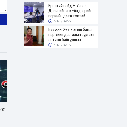
Ерөнхий сайд Н.Учрал
Далянийн аж үйлдвэрийн
паркийн дата төвтэй
танилцав
2026/06/25
Бээжин, Хөх хотын багш
нар хийн дасгалын сургалт
зохион байгууллаа
2026/06/15
ГОО