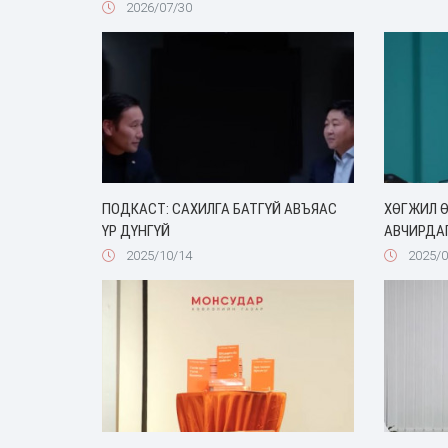
2026/07/30
ПОДКАСТ: САХИЛГА БАТГҮЙ АВЪЯАС
ХӨГЖИЛ Ө
ҮР ДҮНГҮЙ
АВЧИРДАГ.
2025/10/14
2025/0