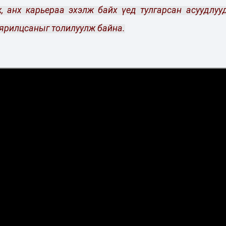
, анх карьераа эхэлж байх үед тулгарсан асуудлуу
ярилцсаныг толилуулж байна.