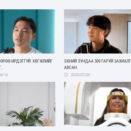
ӨРӨӨ ИРДЭГГҮЙ. ХӨГЖЛИЙГ
ЭХНИЙ ЗУНДАА 500 ГАРУЙ ЗАХИАЛ
..
АВСАН
8/14
2025/07/03