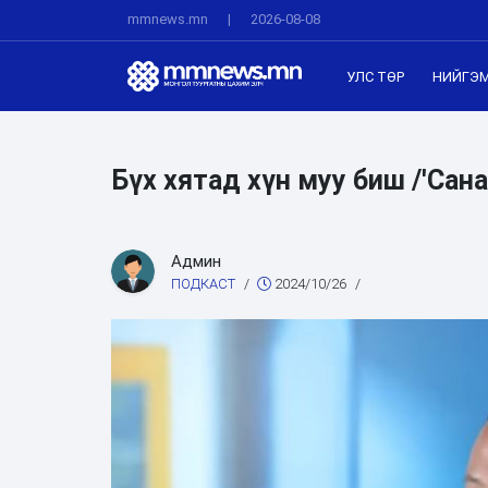
mmnews.mn
|
2026-08-08
УЛС ТӨР
НИЙГЭ
Бүх хятад хүн муу биш /'Сана
Админ
ПОДКАСТ
/
2024/10/26
/