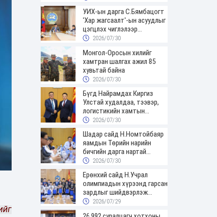
УИХ-ын дарга С.Бямбацогт
'Хар жагсаалт'-ын асуудлыг
цэгцлэх чиглэлээр
Монголбанкны удирдлагад
2026/07/30
30 хоногийн хугацаатай
Монгол-Оросын хилийг
үүрэг өглөө
хамтран шалгах ажил 85
хувьтай байна
2026/07/30
Бүгд Найрамдах Киргиз
Улстай худалдаа, тээвэр,
логистикийн хамтын
ажиллагааг өргөжүүлнэ
2026/07/30
Шадар сайд Н.Номтойбаяр
яамдын Төрийн нарийн
бичгийн дарга нартай
шуурхай хуралдлаа
2026/07/30
Ерөнхий сайд Н.Учрал
олимпиадын хүрээнд гарсан
зардлыг шийдвэрлэж
өгөхөөр болов
2026/07/29
ийг
26,992 суралцагч хотхоны