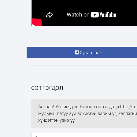
Хуваалцах
СЭТГЭГДЭЛ
Анхаар! Уншигчдын бичсэн сэтгэгдэлд http://
журмын дагуу зүй зохисгүй зарим үг, хэллэгий
хүндэтгэн үзнэ үү.