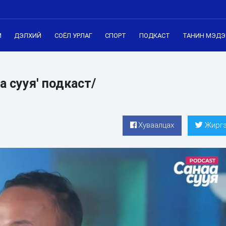
М
ДЭЛХИЙ
СОЁЛ УРЛАГ
СПОРТ
ПОДКАСТ
ТАНИН МЭДЭ
а сууя' подкаст/
Хуваалцах
Жиргэ