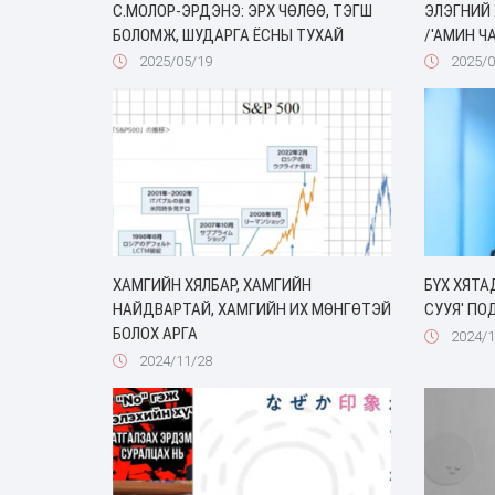
C.МОЛОР-ЭРДЭНЭ: ЭРХ ЧӨЛӨӨ, ТЭГШ
ЭЛЭГНИЙ 
БОЛОМЖ, ШУДАРГА ЁСНЫ ТУХАЙ
/'АМИН Ч
2025/05/19
2025/0
ХАМГИЙН ХЯЛБАР, ХАМГИЙН
БҮХ ХЯТА
НАЙДВАРТАЙ, ХАМГИЙН ИХ МӨНГӨТЭЙ
СУУЯ' ПО
‎‎БОЛОХ АРГА
2024/1
2024/11/28