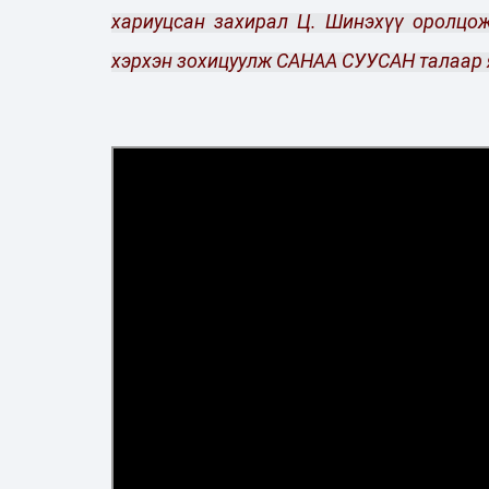
хариуцсан захирал Ц. Шинэхүү оролцож
хэрхэн зохицуулж САНАА СУУСАН талаар 