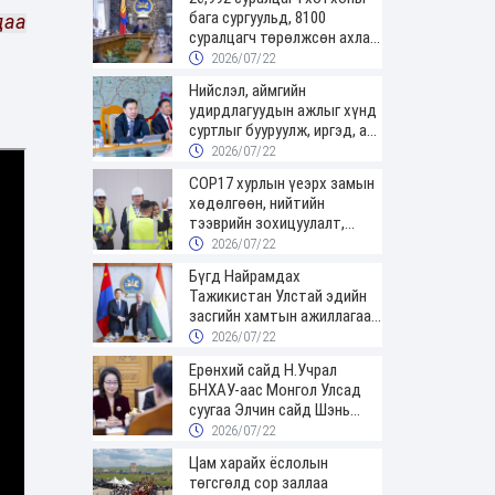
бага сургуульд, 8100
даа
суралцагч төрөлжсөн ахлах
сургуульд суралцана
2026/07/22
Нийслэл, аймгийн
удирдлагуудын ажлыг хүнд
суртлыг бууруулж, иргэд, аж
ахуйн нэгжийн ачааг хэрхэн
2026/07/22
хөнгөлснөөр дүгнэнэ
COP17 хурлын үеэрх замын
хөдөлгөөн, нийтийн
тээврийн зохицуулалт,
сургууль, цэцэрлэг, зах,
2026/07/22
худалдааны төвийн
Бүгд Найрамдах
ажиллах хуваарийг гаргаж,
Тажикистан Улстай эдийн
иргэдэд мэдээлэхийг үүрэг
засгийн хамтын ажиллагааг
болголоо
өргөжүүлнэ
2026/07/22
Ерөнхий сайд Н.Учрал
БНХАУ-аас Монгол Улсад
суугаа Элчин сайд Шэнь
Миньжюанийг хүлээн авч
2026/07/22
уулзав
Цам харайх ёслолын
төгсгөлд сор заллаа