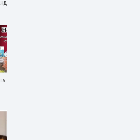
АНД
РГА