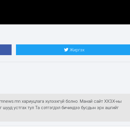
Жиргэх
mmnews.mn хариуцлага хүлээхгүй болно. Манай сайт ХХЗХ-ны
г шууд устгах тул Та сэтгэгдэл бичихдээ бусдын эрх ашгийг